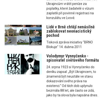
Ukrajincům vrátit peníze za
poplatky, které žadatelé o vízum
zaplatili při povinné registraci na
konzulátu ve Lvově.
Lidé v Brně chtějí nenásilně
zablokovat neonacistický
pochod
Tisková zpráva iniciativy "BRNO
Blokuje" 14. dubna 2011
Volodymyr Vynnyčenko -
spisovatel světového formátu
24. srpna 1923 si Vynnyčenko do
deníku zapsal: „Být Ukrajincem, to
znamená být neustále ve stavu
dokazování svého práva na
existenci.“ Od těch dob uplynulo
bezmála 88 let, ale často se zdá,
jako by ta slova byla napsána dnes.