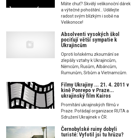
Máte chuť? Skvělý velikonoční dárek
a výtečné pohoštění... Udělejte
radost svým blízkým i sobě na
Velikonoce!
Absolventi vysokých škol
pociťují větší sympatie k
Ukrajincům
Oproti loňskému zkoumání se
zlepšily vztahy k Ukrajincům,
Němcům, Rusům, Albáncům,
Rumunům, Srbům a Vietnamcům.
Filmy Ukrajiny ... 21. 4. 2011 v
kině Ponrepo v Praze...
ukrajinský film Kairos
Promítání ukrajinských filmů v
Praze. Pořádají organizace RUTA a
Sdružení Ukrajinek v ČR.
Černobylské ruiny dobyli
turisté: Vyfotil jsi tu hrůzu?