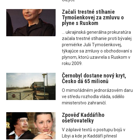
Začali trestné stíhanie
Tymošenkovej za zmluvu o
plyne s Ruskom
... ukrajinská generálna prokuratúra
začala trestné stíhanie proti bývalej
premiérke Julii Tymošenkovej,
týkajúce sa zmluvy o obchodovaní s
plynom, ktorú uzavrela s Ruskom v
roku 2009.
Černobyl dostane nový kryt,
Česko dá 65 milionů
O mimořádném jednorázovém daru
ve středu rozhodla vláda, sdělilo
ministerstvo zahraničí.
Zpověď Kaddáfího
ošetřovatelky
V záplavě textů o postupu bojů v
Libyi a kde je Kaddáfí přinesl