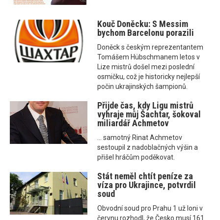
Kouč Doněcku: S Messim
bychom Barcelonu porazili
Doněck s českým reprezentantem
Tomášem Hübschmanem letos v
Lize mistrů došel mezi poslední
osmičku, což je historicky nejlepší
počin ukrajinských šampionů.
Přijde čas, kdy Ligu mistrů
vyhraje můj Šachtar, šokoval
miliardář Achmetov
... samotný Rinat Achmetov
sestoupil z nadoblačných výšin a
přišel hráčům poděkovat.
Stát neměl chtít peníze za
víza pro Ukrajince, potvrdil
soud
Obvodní soud pro Prahu 1 už loni v
červnu rozhodl, že Česko musí 161