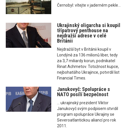
Černobyl: vítejte v jaderném pekle...
Ukrajinský oligarcha si koupil
třípatrový penthouse na
nejdražší adrese v celé
Británii
Nejdražší byt v Británii koupil v
Londýně za 136 milionů liber, tedy
za 3,7 miliardy korun, podnikatel
Rinat Achmetov. Totožnost kupce,
nejbohatšího Ukrajince, potvrdil list
Financial Times.
Janukovyč: Spolupráce s
NATO posílí bezpečnost
... ukrajinský prezident Viktor
Janukovyč svým podpisem stvrdil
program spolupráce Ukrajiny se
Severoatlantickou aliancí pro rok
2011.