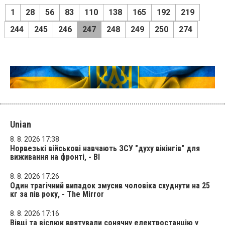
1
28
56
83
110
138
165
192
219
244
245
246
247
248
249
250
274
Unian
8. 8. 2026 17:38
Норвезькі військові навчають ЗСУ "духу вікінгів" для
виживання на фронті, - BI
8. 8. 2026 17:26
Один трагічний випадок змусив чоловіка схуднути на 25
кг за пів року, - The Mirror
8. 8. 2026 17:16
Вівці та віслюк врятували сонячну електростанцію у