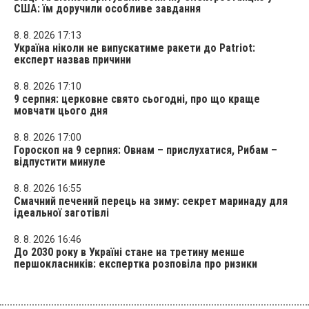
США: їм доручили особливе завдання
8. 8. 2026 17:13
Україна ніколи не випускатиме ракети до Patriot:
експерт назвав причини
8. 8. 2026 17:10
9 серпня: церковне свято сьогодні, про що краще
мовчати цього дня
8. 8. 2026 17:00
Гороскоп на 9 серпня: Овнам – прислухатися, Рибам –
відпустити минуле
8. 8. 2026 16:55
Смачний печений перець на зиму: секрет маринаду для
ідеальної заготівлі
8. 8. 2026 16:46
До 2030 року в Україні стане на третину менше
першокласників: експертка розповіла про ризики