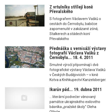
Z vrtulníku střílejí koně
Převalského
S fotografem Václavem Vašků o
cestách do Černobylu, babičce
zapomenuté v zakázané zóně,
Stalkerech a stádech koní
Převalského
Přednáška s vernisáží výstavy
fotografií Václava Vašků z
Černobylu... 18. 4. 2011
Smutné výročí připomínají i dvě
fotografické výstavy Václava Vašků
v Českých Budějovicích – v kině
Kotva a Knihkupectví Kanzelsberger.
Ikarův pád... 19. dubna 2011
... literární podvečer věnovaný
památce ukrajinského exilového
básníka „pražské školy" Oleha
Olžyče