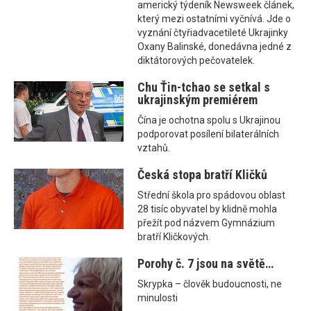
americký týdeník Newsweek článek,
který mezi ostatními vyčnívá. Jde o
vyznání čtyřiadvacetileté Ukrajinky
Oxany Balinské, donedávna jedné z
diktátorových pečovatelek.
Chu Ťin-tchao se setkal s
ukrajinským premiérem
Čína je ochotna spolu s Ukrajinou
podporovat posílení bilaterálních
vztahů.
Česká stopa bratří Kličků
Střední škola pro spádovou oblast
28 tisíc obyvatel by klidně mohla
přežít pod názvem Gymnázium
bratří Kličkových.
Porohy č. 7 jsou na světě…
Skrypka – člověk budoucnosti, ne
minulosti