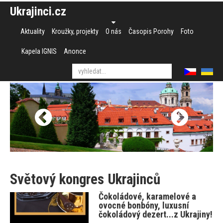
Ukrajinci.cz
Aktuality
Kroužky, projekty
O nás
Časopis Porohy
Foto
Kapela IGNIS
Anonce
Světový kongres Ukrajinců
Čokoládové, karamelové a
ovocné bonbóny, luxusní
čokoládový dezert...z Ukrajiny!