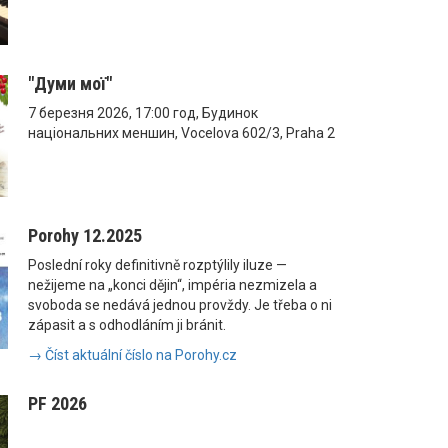
"Думи мої"
7 березня 2026, 17:00 год, Будинок
національних меншин, Vocelova 602/3, Praha 2
Porohy 12.2025
Poslední roky definitivně rozptýlily iluze —
nežijeme na „konci dějin“, impéria nezmizela a
svoboda se nedává jednou provždy. Je třeba o ni
zápasit a s odhodláním ji bránit.
→ Číst aktuální číslo na Porohy.cz
PF 2026