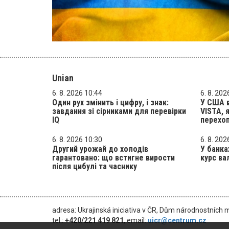
Unian
6. 8. 2026 10:44
6. 8. 202
Один рух змінить і цифру, і знак:
У США в
завдання зі сірниками для перевірки
VISTA, 
IQ
перехоп
6. 8. 2026 10:30
6. 8. 202
Другий урожай до холодів
У банка
гарантовано: що встигне вирости
курс ва
після цибулі та часнику
adresa: Ukrajinská iniciativa v ČR, Dům národnostních 
tel.:
+420/221 419 821
, email:
uicr@centrum.cz