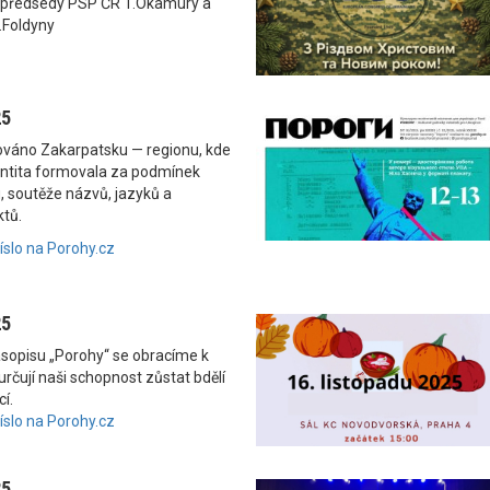
 předsedy PSP ČR T.Okamury a
.Foldyny
25
nováno Zakarpatsku — regionu, kde
dentita formovala za podmínek
, soutěže názvů, jazyků a
ktů.
číslo na Porohy.cz
25
asopisu „Porohy“ se obracíme k
rčují naši schopnost zůstat bdělí
í.
číslo na Porohy.cz
25