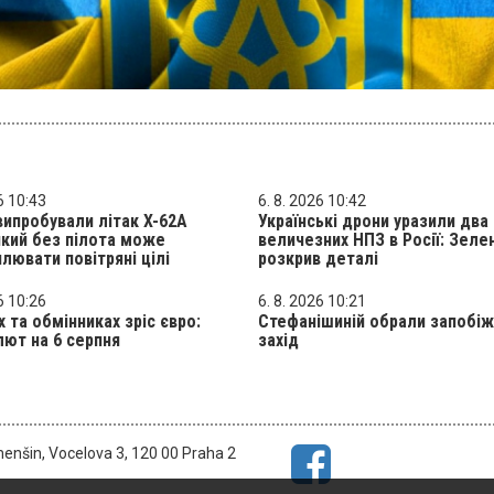
6 10:43
6. 8. 2026 10:42
ипробували літак X-62A
Українські дрони уразили два
який без пілота може
величезних НПЗ в Росії: Зеле
лювати повітряні цілі
розкрив деталі
6 10:26
6. 8. 2026 10:21
х та обмінниках зріс євро:
Стефанішиній обрали запобі
лют на 6 серпня
захід
menšin, Vocelova 3, 120 00 Praha 2