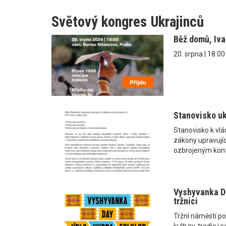
Světový kongres Ukrajinců
Běž domů, Iv
20. srpna | 18:0
Stanovisko uk
Stanovisko k vl
zákony upravující
ozbrojeným konf
Vyshyvanka Da
tržnici
Tržní náměstí po
kultury, tradic 