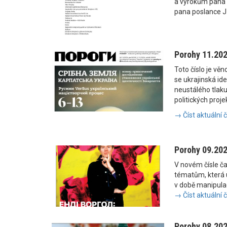
a výrokům pana
pana poslance J
Porohy 11.20
Toto číslo je vě
se ukrajinská i
neustálého tlaku
politických proje
→ Číst aktuální 
Porohy 09.20
V novém čísle č
tématům, která u
v době manipulac
→ Číst aktuální 
Porohy 08.20