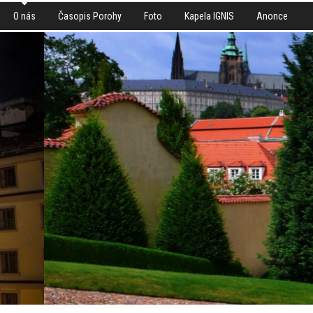
O nás
Časopis Porohy
Foto
Kapela IGNIS
Anonce