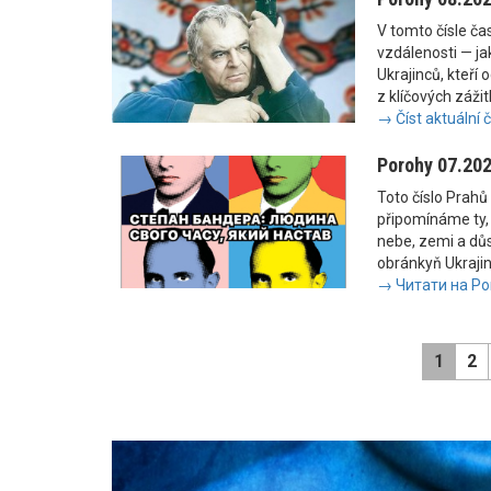
V tomto čísle č
vzdálenosti — jak
Ukrajinců, kteří 
z klíčových zážit
→ Číst aktuální 
Porohy 07.20
Toto číslo Prahů 
připomínáme ty, 
nebe, zemi a důs
obránkyň Ukrajiny
→ Читати на Po
1
2