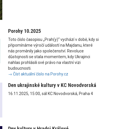
Porohy 10.2025
Toto číslo časopisu „Prah(y)“ vychází v době, kdy si
připomínáme výročí událostí na Majdanu, které
nás proměnily jako společenství. Revoluce
důstojnosti se stala momentem, kdy Ukrajinci
nahlas prohlásili své právo na vlastní vizi
budoucnosti.
→ Číst aktuální číslo na Porohy.cz
Den ukrajinské kultury v KC Novodvorská
16.11.2025, 15:00, sál KC Novodvorská, Praha 4
Dny kultury v Hradci Králové