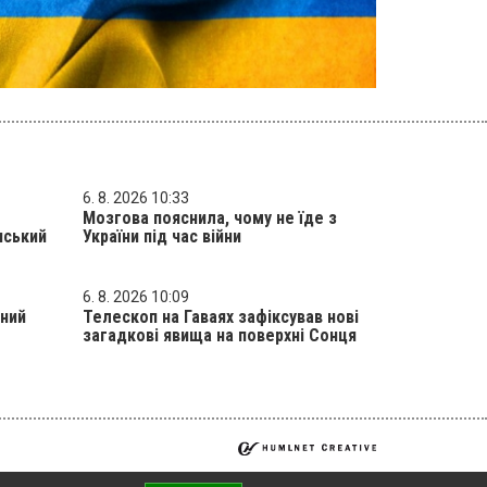
6. 8. 2026 10:33
Мозгова пояснила, чому не їде з
нський
України під час війни
6. 8. 2026 10:09
жний
Телескоп на Гаваях зафіксував нові
загадкові явища на поверхні Сонця