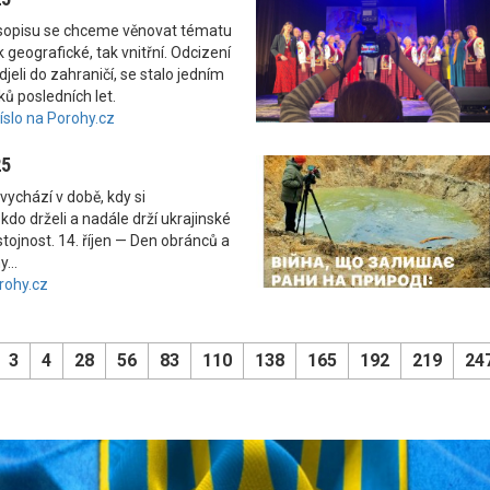
asopisu se chceme věnovat tématu
 geografické, tak vnitřní. Odcizení
odjeli do zahraničí, se stalo jedním
ků posledních let.
číslo na Porohy.cz
25
vychází v době, kdy si
kdo drželi a nadále drží ukrajinské
tojnost. 14. říjen — Den obránců a
...
rohy.cz
3
4
28
56
83
110
138
165
192
219
24