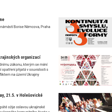
ane
0 náměstí Borise Němcova, Praha
rajinských organizací
ádnímu zákonu, kterým se mění
 opatření přijatá v souvislosti s
liktem na území Ukrajiny
y, 21.5. v Holešovické
páté ožije oslavou ukrajinské
i současného komunitního života v