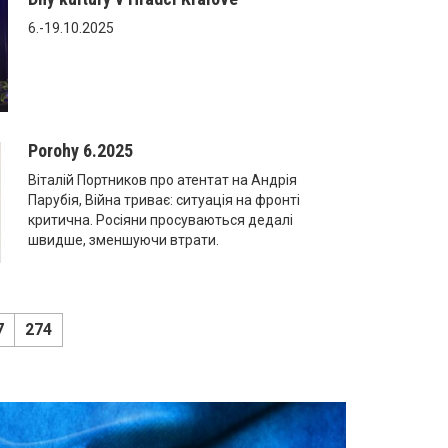
6.-19.10.2025
Porohy 6.2025
Віталій Портников про атентат на Андрія
Парубія, Війна триває: ситуація на фронті
критична. Росіяни просуваються дедалі
швидше, зменшуючи втрати.
7
274