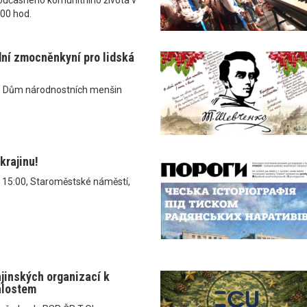
.00 hod.
dní zmocněnkyní pro lidská
, Dům národnostních menšin
krajinu!
v 15:00, Staroměstské náměstí,
ajinských organizací k
álostem