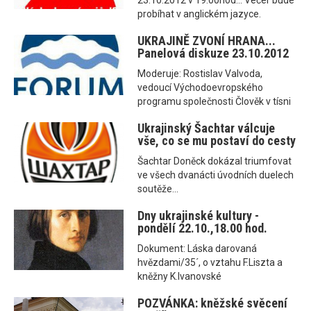
23.10.2012 v 19:00hod... Večer bude
probíhat v anglickém jazyce.
UKRAJINĚ ZVONÍ HRANA...
Panelová diskuze 23.10.2012
Moderuje: Rostislav Valvoda,
vedoucí Východoevropského
programu společnosti Člověk v tísni
Ukrajinský Šachtar válcuje
vše, co se mu postaví do cesty
Šachtar Doněck dokázal triumfovat
ve všech dvanácti úvodních duelech
soutěže...
Dny ukrajinské kultury -
pondělí 22.10.,18.00 hod.
Dokument: Láska darovaná
hvězdami/35´, o vztahu F.Liszta a
kněžny K.Ivanovské
POZVÁNKA: kněžské svěcení