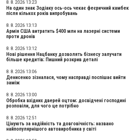
8. 8. 2026 13:23
На один знак Зодіаку ось-ось чекає феєричний камбек
після кількох років випробувань
8. 8. 2026 13:13
Армія США витратить $400 млн на лазерні системи
проти дронів
8. 8. 2026 13:12
Нові рішення Нацбанку дозволять бізнесу залучати
більше кредитів: Пишний розкрив деталі
8. 8. 2026 13:06
Денисенко зізналася, чому насправді поспішає вийти
заміж
8. 8. 2026 13:00
Обробка вхідних дверей оцтом: досвідчені господині
розповіли, для чого це потрібно
8. 8. 2026 12:51
Цінують за надійність та довговічність: названо
найпопулярнішого автовиробника у світі