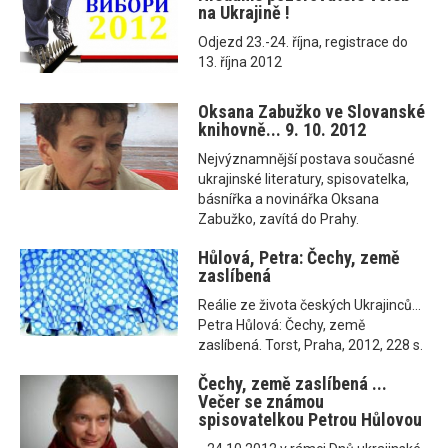
na Ukrajině !
Odjezd 23.-24. října, registrace do
13. října 2012
Oksana Zabužko ve Slovanské
knihovně... 9. 10. 2012
Nejvýznamnější postava současné
ukrajinské literatury, spisovatelka,
básnířka a novinářka Oksana
Zabužko, zavítá do Prahy.
Hůlová, Petra: Čechy, země
zaslíbená
Reálie ze života českých Ukrajinců...
Petra Hůlová: Čechy, země
zaslíbená. Torst, Praha, 2012, 228 s.
Čechy, země zaslíbená ...
Večer se známou
spisovatelkou Petrou Hůlovou