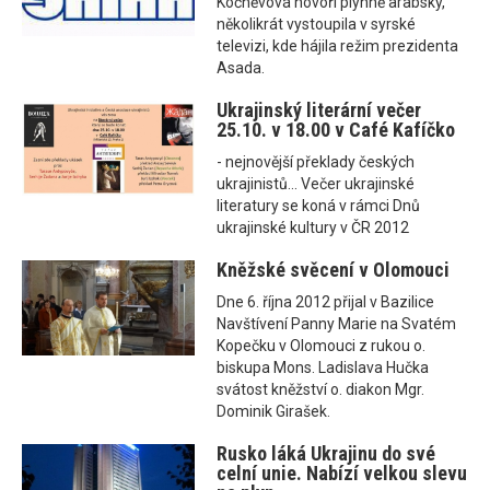
Kočněvová hovoří plynně arabsky,
několikrát vystoupila v syrské
televizi, kde hájila režim prezidenta
Asada.
Ukrajinský literární večer
25.10. v 18.00 v Café Kafíčko
- nejnovější překlady českých
ukrajinistů... Večer ukrajinské
literatury se koná v rámci Dnů
ukrajinské kultury v ČR 2012
Kněžské svěcení v Olomouci
Dne 6. října 2012 přijal v Bazilice
Navštívení Panny Marie na Svatém
Kopečku v Olomouci z rukou o.
biskupa Mons. Ladislava Hučka
svátost kněžství o. diakon Mgr.
Dominik Girašek.
Rusko láká Ukrajinu do své
celní unie. Nabízí velkou slevu