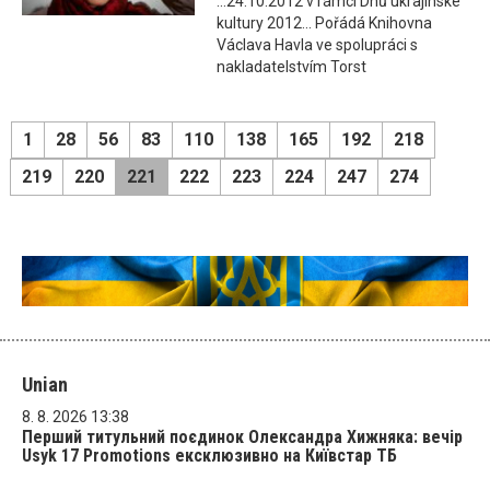
...24.10.2012 v rámci Dnů ukrajinské
kultury 2012... Pořádá Knihovna
Václava Havla ve spolupráci s
nakladatelstvím Torst
1
28
56
83
110
138
165
192
218
219
220
221
222
223
224
247
274
Unian
8. 8. 2026 13:38
Перший титульний поєдинок Олександра Хижняка: вечір
Usyk 17 Promotions ексклюзивно на Київстар ТБ