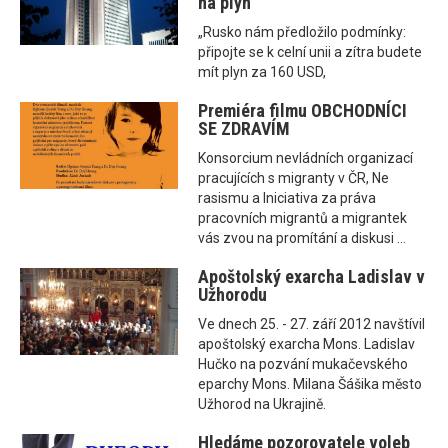
na plyn
„Rusko nám předložilo podmínky:
připojte se k celní unii a zítra budete
mít plyn za 160 USD,
Premiéra filmu OBCHODNÍCI
SE ZDRAVÍM
Konsorcium nevládních organizací
pracujících s migranty v ČR, Ne
rasismu a Iniciativa za práva
pracovních migrantů a migrantek
vás zvou na promítání a diskusi ...
Apoštolský exarcha Ladislav v
Užhorodu
Ve dnech 25. - 27. září 2012 navštívil
apoštolský exarcha Mons. Ladislav
Hučko na pozvání mukačevského
eparchy Mons. Milana Šášika město
Užhorod na Ukrajině.
Hledáme pozorovatele voleb