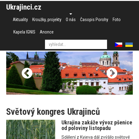
Ukrajinci.cz
Aktuality
Kroužky, projekty
O nás
Časopis Porohy
Foto
Kapela IGNIS
Anonce
Světový kongres Ukrajinců
Ukrajina zakáže vývoz pšenice
od poloviny listopadu
Sdělení z Kyjeva dál zvýšilo světové