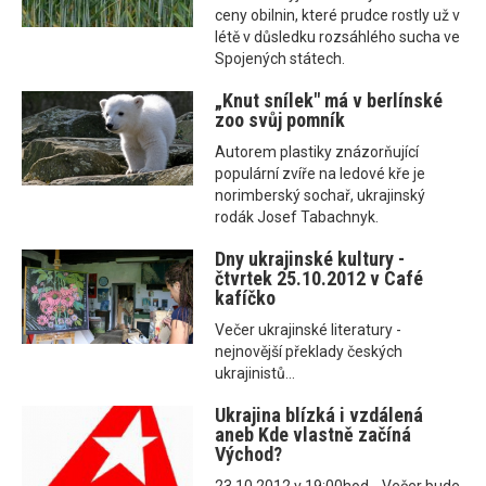
ceny obilnin, které prudce rostly už v
létě v důsledku rozsáhlého sucha ve
Spojených státech.
„Knut snílek" má v berlínské
zoo svůj pomník
Autorem plastiky znázorňující
populární zvíře na ledové kře je
norimberský sochař, ukrajinský
rodák Josef Tabachnyk.
Dny ukrajinské kultury -
čtvrtek 25.10.2012 v Café
kafíčko
Večer ukrajinské literatury -
nejnovější překlady českých
ukrajinistů...
Ukrajina blízká i vzdálená
aneb Kde vlastně začíná
Východ?