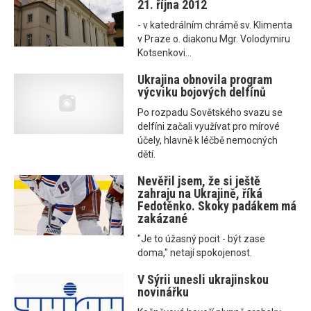
21. října 2012
- v katedrálním chrámě sv. Klimenta
v Praze o. diakonu Mgr. Volodymiru
Kotsenkovi...
Ukrajina obnovila program
výcviku bojových delfínů
Po rozpadu Sovětského svazu se
delfíni začali využívat pro mírové
účely, hlavně k léčbě nemocných
dětí.
Nevěřil jsem, že si ještě
zahraju na Ukrajině, říká
Fedotěnko. Skoky padákem má
zakázané
"Je to úžasný pocit - být zase
doma," netají spokojenost.
V Sýrii unesli ukrajinskou
novinářku