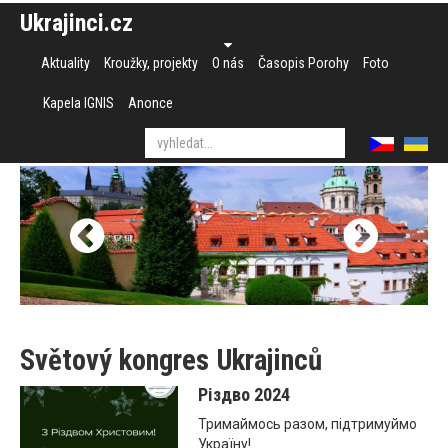
Ukrajinci.cz
Aktuality
Kroužky, projekty
O nás
Časopis Porohy
Foto
Kapela IGNIS
Anonce
Světový kongres Ukrajinců
Різдво 2024
Тримаймось разом, підтримуймо
Україну!