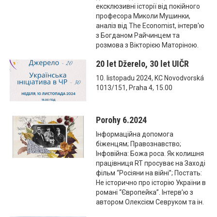
ексклюзивні історії від покійного
професора Миколи Мушинки,
аналіз від The Economist, інтерв'ю
з Богданом Райчинцем та
розмова з Вікторією Маторіною.
20 let Džerelo, 30 let UIČR
10. listopadu 2024, KC Novodvorská
1013/151, Praha 4, 15.00
Porohy 6.2024
Інформаційна допомога
біженцям; Правознавство;
Інфовійна: Божа роса. Як колишня
працівниця RT просуває на Заході
фільм “Росіяни на війні”; Постать:
Не історично про історію України в
романі “Європейка”. Інтерв’ю з
автором Олексієм Севруком та ін.