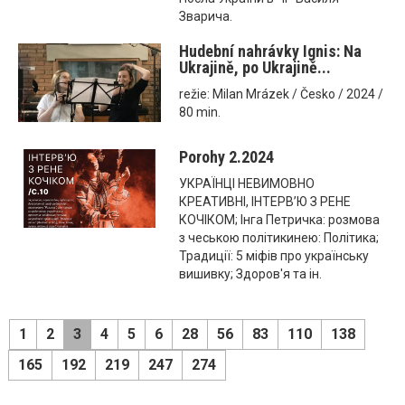
Зварича.
Hudební nahrávky Ignis: Na
Ukrajině, po Ukrajině...
režie: Milan Mrázek / Česko / 2024 /
80 min.
Porohy 2.2024
УКРАЇНЦІ НЕВИМОВНО
КРЕАТИВНІ, ІНТЕРВ’Ю З РЕНЕ
КОЧІКОМ; Інга Петричка: розмова
з чеською політикинею: Політика;
Традиції: 5 міфів про українську
вишивку; Здоров'я та ін.
1
2
3
4
5
6
28
56
83
110
138
165
192
219
247
274