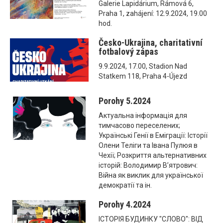
Galerie Lapidárium, Rámová 6,
Praha 1, zahájení: 12.9.2024, 19.00
hod.
Česko-Ukrajina, charitativní
fotbalový zápas
9.9.2024, 17.00, Stadion Nad
Statkem 118, Praha 4-Újezd
Porohy 5.2024
Актуальна інформація для
тимчасово переселених;
Українські Генії в Еміграції: Історії
Олени Теліги та Івана Пулюя в
Чехії; Розкриття альтернативних
історій: Володимир В’ятрович:
Війна як виклик для української
демократії та ін.
Porohy 4.2024
ІСТОРІЯ БУДИНКУ "СЛОВО": ВІД