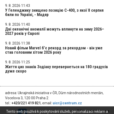
9. 8. 2026 11:43
У Геленджику знищено позицію С-400, з якої 8 серпня
били по Україні, - Мадяр
9. 8. 2026 11:40
Дві океанічні аномалії можуть вплинути на зиму 2026–
2027 років у Європі
9. 8. 2026 11:38
Новий фільм Marvel б’є рекорд за рекордом - він уже
став головним хітом 2026 року
9. 8. 2026 11:25
Життя цих знаків Зодіаку перевернеться на 180 градусів
дуже скоро
adresa: Ukrajinská iniciativa v ČR, Dům národnostních menšin,
Vocelova 3, 120 00 Praha 2
tel.:
+420/221 419 821
, email:
uicr@centrum.cz
Tento web používá k poskytování služeb, personalizaci reklam a