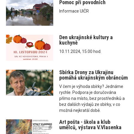
Pomoc při povodních
Informace UIČR
Den ukrajinské kultury a
kuchyně
10.11.2024, 15.00 hod.
Sbírka Drony za Ukrajinu
pomáhá ukrajinským obráncům
V čem je výhoda sbírky? Jednáme
rychle. Podpora je doručována
přímo na místo, bez prostředníků a
bez dalších výdajů ze sbírky, v co
možná nejkratší době.
Art pošta - škola a klub
umělců, výstava V.Vlasenka