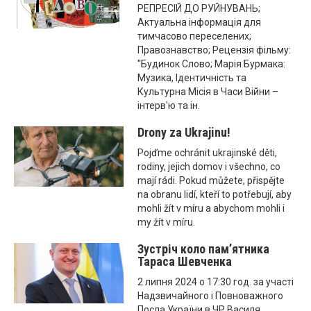
РЕПРЕСІЙ ДО РУЙНУВАНЬ;
Актуальна інформація для
тимчасово переселених;
Правознавство; Рецензія фільму:
"Будинок Слово; Марія Бурмака:
Музика, Ідентичність та
Культурна Місія в Часи Війни –
інтерв'ю та ін.
Drony za Ukrajinu!
Pojďme ochránit ukrajinské děti,
rodiny, jejich domov i všechno, co
mají rádi. Pokud můžete, přispějte
na obranu lidí, kteří to potřebují, aby
mohli žít v míru a abychom mohli i
my žít v míru.
Зустріч коло пам’ятника
Тараса Шевченка
2 липня 2024 о 17:30 год. за участі
Надзвичайного і Повноважного
Посла України в ЧР Василя