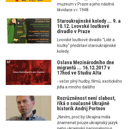
muzeum v Praze a jeho násilná
likvidace v r. 1948
Staroukrajinské koledy ... 9. a
10.12. Lvovské loutkové
divadlo v Praze
Lvovské loutkové divadlo "Lidé a
loutky" představí staroukrajinské
koledy.
Oslava Mezinárodního dne
migrantů ... 16.12.2017 v
17hod ve Studiu Alta
- večer plný hudby, filmů, exotického
jídla a mnoho dalšího
Rozrůzněnost není slabost,
říká o současné Ukrajině
historik Andrij Portnov
„Nevím, proč by Ukrajina měla
znamenat pouze ukrajinský jazyk
nebo ukrajinský nacionalismus