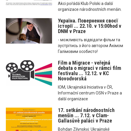
Akci pořádá Klub Polski a další
organizace národnostních menšin.
Україна. Повернення своєї
історії ... 22.10. v 15:00hod v
DNM v Praze
- можливість відвідати фільм та
зустрітись з його автором Акімом
Галімовим особисто!
Film a Migrace - veřejná
debata o migraci v rámci film
festivalu ... 12.12. v KC
Novodvorská
IOM, Ukrajinská Iniciativa v ČR,
Informační centrum OSN v Praze a
další organizace
17. setkání národnostních
menšin ... 7.12. v Clam-
Gallasůvě paláci v Praze
Bohdan Zilynskyj: Ukrajinské