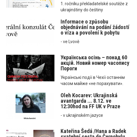
1. ročníku překladatelské soutěže z
ukrajinštiny do češtiny
Informace o způsobu
objednávání na podání žádostí
o víza a povolení k pobytu
- ve Lvově
Українська осінь – понад 60
акцій. Новий номер часопису
Пороги
Українські події в Чехії останнім
часом майже «не порахувати».
Oleh Kocarev: Ukrajinská
avantgarda ... 8.12. ve
12:30hod na FF UK v Praze
- v ukrajinském jazyce
Kateřina Šedá /Hana a Radek
svatební cesta do Černobylu