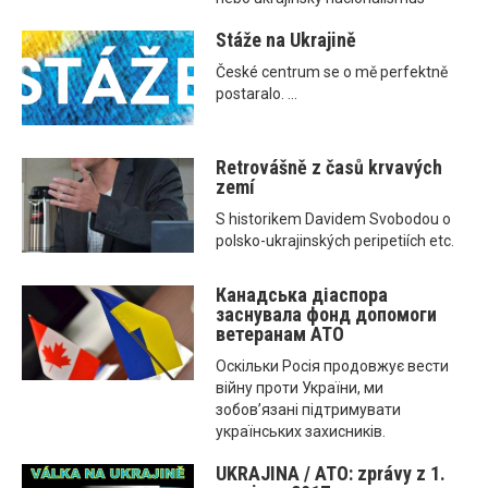
Stáže na Ukrajině
České centrum se o mě perfektně
postaralo. ...
Retrovášně z časů krvavých
zemí
S historikem Davidem Svobodou o
polsko-ukrajinských peripetiích etc.
Канадська діаспора
заснувала фонд допомоги
ветеранам ATO
Оскільки Росія продовжує вести
війну проти України, ми
зобов’язані підтримувати
українських захисників.
UKRAJINA / ATO: zprávy z 1.