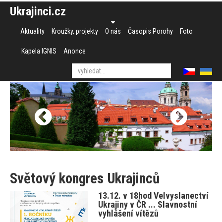
Ukrajinci.cz
Aktuality
Kroužky, projekty
O nás
Časopis Porohy
Foto
Kapela IGNIS
Anonce
Světový kongres Ukrajinců
13.12. v 18hod Velvyslanectví
Ukrajiny v ČR ... Slavnostní
vyhlášení vítězů