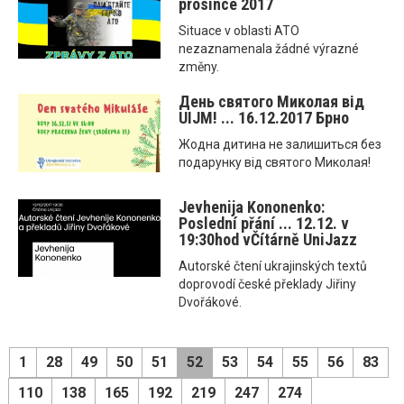
prosince 2017
Situace v oblasti ATO
nezaznamenala žádné výrazné
změny.
День святого Миколая від
UIJM! ... 16.12.2017 Брно
Жодна дитина не залишиться без
подарунку від святого Миколая!
Jevhenija Kononenko:
Poslední přání ... 12.12. v
19:30hod vČítárně UniJazz
Autorské čtení ukrajinských textů
doprovodí české překlady Jiřiny
Dvořákové.
1
28
49
50
51
52
53
54
55
56
83
110
138
165
192
219
247
274