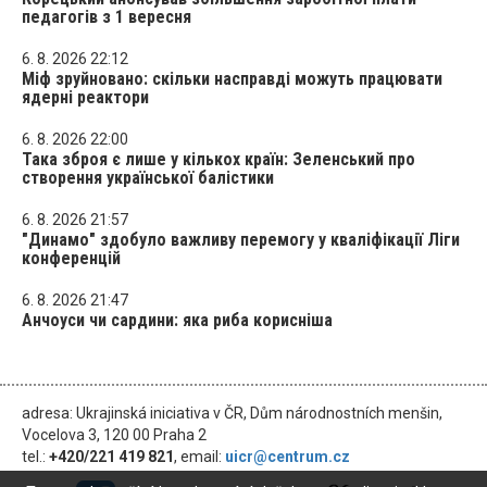
педагогів з 1 вересня
6. 8. 2026 22:12
Міф зруйновано: скільки насправді можуть працювати
ядерні реактори
6. 8. 2026 22:00
Така зброя є лише у кількох країн: Зеленський про
створення української балістики
6. 8. 2026 21:57
"Динамо" здобуло важливу перемогу у кваліфікації Ліги
конференцій
6. 8. 2026 21:47
Анчоуси чи сардини: яка риба корисніша
adresa: Ukrajinská iniciativa v ČR, Dům národnostních menšin,
Vocelova 3, 120 00 Praha 2
tel.:
+420/221 419 821
, email:
uicr@centrum.cz