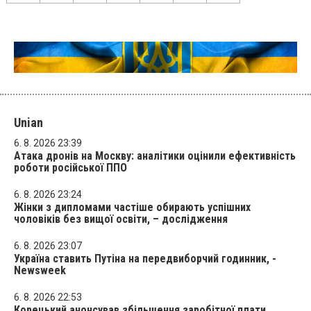
Unian
6. 8. 2026 23:39
Атака дронів на Москву: аналітики оцінили ефективність
роботи російської ППО
6. 8. 2026 23:24
Жінки з дипломами частіше обирають успішних
чоловіків без вищої освіти, – дослідження
6. 8. 2026 23:07
Україна ставить Путіна на передвиборчий годинник, -
Newsweek
6. 8. 2026 22:53
Корецький анонсував збільшення заробітної плати