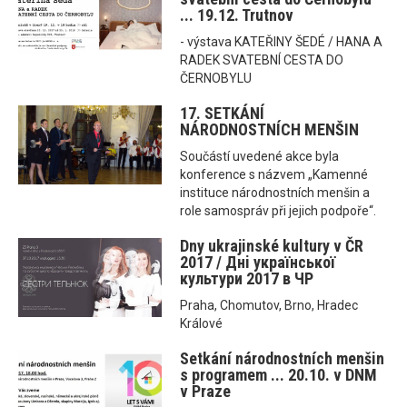
... 19.12. Trutnov
- výstava KATEŘINY ŠEDÉ / HANA A
RADEK SVATEBNÍ CESTA DO
ČERNOBYLU
17. SETKÁNÍ
NÁRODNOSTNÍCH MENŠIN
Součástí uvedené akce byla
konference s názvem „Kamenné
instituce národnostních menšin a
role samospráv při jejich podpoře“.
Dny ukrajinské kultury v ČR
2017 / Днi української
культури 2017 в ЧР
Praha, Chomutov, Brno, Hradec
Králové
Setkání národnostních menšin
s programem ... 20.10. v DNM
v Praze