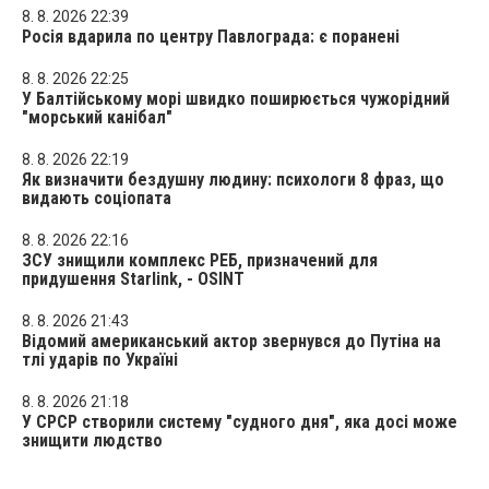
8. 8. 2026 22:39
Росія вдарила по центру Павлограда: є поранені
8. 8. 2026 22:25
У Балтійському морі швидко поширюється чужорідний
"морський канібал"
8. 8. 2026 22:19
Як визначити бездушну людину: психологи 8 фраз, що
видають соціопата
8. 8. 2026 22:16
ЗСУ знищили комплекс РЕБ, призначений для
придушення Starlink, - OSINT
8. 8. 2026 21:43
Відомий американський актор звернувся до Путіна на
тлі ударів по Україні
8. 8. 2026 21:18
У СРСР створили систему "судного дня", яка досі може
знищити людство