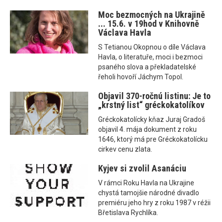
Moc bezmocných na Ukrajině
... 15.6. v 19hod v Knihovně
Václava Havla
S Tetianou Okopnou o díle Václava
Havla, o literatuře, moci i bezmoci
psaného slova a překladatelské
řeholi hovoří Jáchym Topol.
Objavil 370-ročnú listinu: Je to
„krstný list“ gréckokatolíkov
Gréckokatolícky kňaz Juraj Gradoš
objavil 4. mája dokument z roku
1646, ktorý má pre Gréckokatolícku
cirkev cenu zlata.
Kyjev si zvolil Asanáciu
V rámci Roku Havla na Ukrajine
chystá tamojšie národné divadlo
premiéru jeho hry z roku 1987 v réžii
Břetislava Rychlíka.