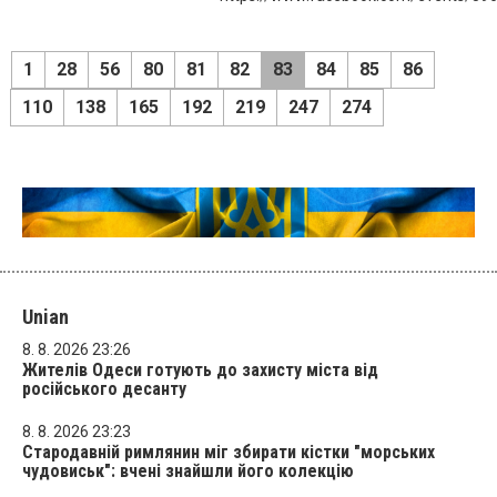
1
28
56
80
81
82
83
84
85
86
110
138
165
192
219
247
274
Unian
8. 8. 2026 23:26
Жителів Одеси готують до захисту міста від
російського десанту
8. 8. 2026 23:23
Стародавній римлянин міг збирати кістки "морських
чудовиськ": вчені знайшли його колекцію