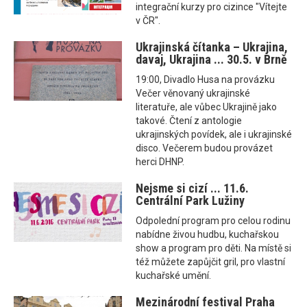
integrační kurzy pro cizince "Vítejte
v ČR".
Ukrajinská čítanka – Ukrajina,
davaj, Ukrajina ... 30.5. v Brně
19:00, Divadlo Husa na provázku
Večer věnovaný ukrajinské
literatuře, ale vůbec Ukrajině jako
takové. Čtení z antologie
ukrajinských povídek, ale i ukrajinské
disco. Večerem budou provázet
herci DHNP.
Nejsme si cizí ... 11.6.
Centrální Park Lužiny
Odpolední program pro celou rodinu
nabídne živou hudbu, kuchařskou
show a program pro děti. Na místě si
též můžete zapůjčit gril, pro vlastní
kuchařské umění.
Mezinárodní festival Praha