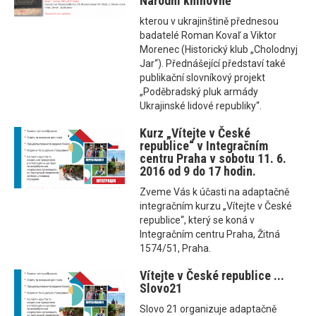
Národní knihovně
kterou v ukrajinštině přednesou
badatelé Roman Kovaľ a Viktor
Morenec (Historický klub „Cholodnyj
Jar“). Přednášející představí také
publikační slovníkový projekt
„Poděbradský pluk armády
Ukrajinské lidové republiky“.
Kurz „Vítejte v České
republice“ v Integračním
centru Praha v sobotu 11. 6.
2016 od 9 do 17 hodin.
Zveme Vás k účasti na adaptačně
integračním kurzu „Vítejte v České
republice“, který se koná v
Integračním centru Praha, Žitná
1574/51, Praha.
Vítejte v České republice ...
Slovo21
Slovo 21 organizuje adaptačně