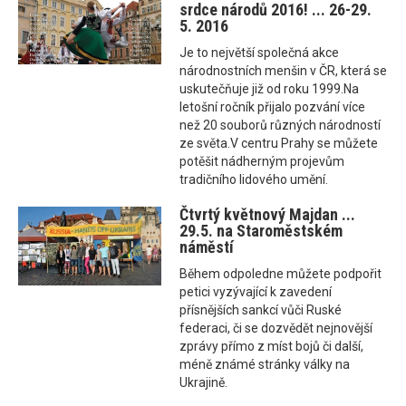
srdce národů 2016! ... 26-29.
5. 2016
Je to největší společná akce
národnostních menšin v ČR, která se
uskutečňuje již od roku 1999.Na
letošní ročník přijalo pozvání více
než 20 souborů různých národností
ze světa.V centru Prahy se můžete
potěšit nádherným projevům
tradičního lidového umění.
Čtvrtý květnový Majdan ...
29.5. na Staroměstském
náměstí
Během odpoledne můžete podpořit
petici vyzývající k zavedení
přísnějších sankcí vůči Ruské
federaci, či se dozvědět nejnovější
zprávy přímo z míst bojů či další,
méně známé stránky války na
Ukrajině.