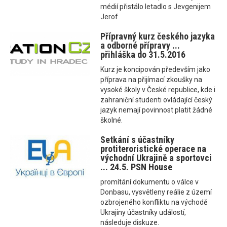
médií přistálo letadlo s Jevgenijem
Jerof
Přípravný kurz českého jazyka
a odborné přípravy ...
přihláška do 31.5.2016
Kurz je koncipován především jako
příprava na přijímací zkoušky na
vysoké školy v České republice, kde i
zahraniční studenti ovládající český
jazyk nemají povinnost platit žádné
školné.
Setkání s účastníky
protiteroristické operace na
východní Ukrajině a sportovci
... 24.5. PSN House
promítání dokumentu o válce v
Donbasu, vysvětleny reálie z území
ozbrojeného konfliktu na východě
Ukrajiny účastníky událostí,
následuje diskuze.