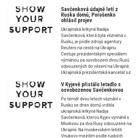
Savčenková údajně letí z
Ruska domů, Porošenko
ohlásil projev
Ukrajinská letkyně Nadija
Savčenková, která byla vězněná v
Rusku, je podle zdrojů agentury
Reuters na cestě na Ukrajinu.
Cestuje prezidentským speciálem
výměnou za osvobození dvou Rusů
odsouzených do vězení na Ukrajině.
Ukrajinská prezidentská kancelář oz
V Kyjevě přistálo letadlo s
osvobozenou Savčenkovou
Po téměř dvou letech věznění v
Rusku se dnes domů vrátila
ukrajinská letkyně Nadija
Savčenková, kterou Kyjev vyměnil s
Moskvou za dva Rusy odsouzené na
Ukrajině. Na moskevském letišti
Vnukovo mezitím podle ruských