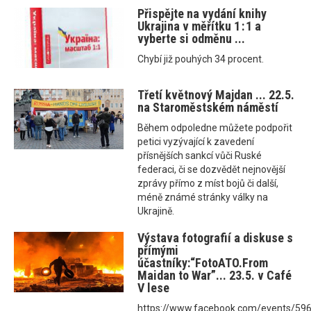
Přispějte na vydání knihy
Ukrajina v měřítku 1 : 1 a
vyberte si odměnu ...
Chybí již pouhých 34 procent.
Třetí květnový Majdan ... 22.5.
na Staroměstském náměstí
Během odpoledne můžete podpořit
petici vyzývající k zavedení
přísnějších sankcí vůči Ruské
federaci, či se dozvědět nejnovější
zprávy přímo z míst bojů či další,
méně známé stránky války na
Ukrajině.
Výstava fotografií a diskuse s
přímými
účastníky:“FotoATO.From
Maidan to War”... 23.5. v Café
V lese
https://www.facebook.com/events/5