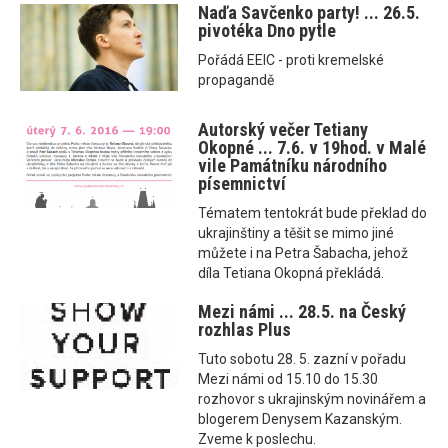
Naďa Savčenko party! ... 26.5.
pivotéka Dno pytle
Pořádá EEIC - proti kremelské
propagandě
Autorský večer Tetiany
Okopné ... 7.6. v 19hod. v Malé
vile Památníku národního
písemnictví
Tématem tentokrát bude překlad do
ukrajinštiny a těšit se mimo jiné
můžete i na Petra Šabacha, jehož
díla Tetiana Okopná překládá.
Mezi námi ... 28.5. na Český
rozhlas Plus
Tuto sobotu 28. 5. zazní v pořadu
Mezi námi od 15.10 do 15.30
rozhovor s ukrajinským novinářem a
blogerem Denysem Kazanským.
Zveme k poslechu.