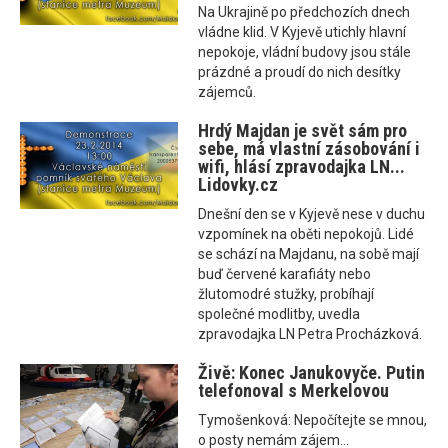
Na Ukrajině po předchozích dnech
vládne klid. V Kyjevě utichly hlavní
nepokoje, vládní budovy jsou stále
prázdné a proudí do nich desítky
zájemců.
Hrdý Majdan je svět sám pro
sebe, má vlastní zásobování i
wifi, hlásí zpravodajka LN...
Lidovky.cz
Dnešní den se v Kyjevě nese v duchu
vzpomínek na oběti nepokojů. Lidé
se schází na Majdanu, na sobě mají
buď červené karafiáty nebo
žlutomodré stužky, probíhají
společné modlitby, uvedla
zpravodajka LN Petra Procházková.
Živě: Konec Janukovyče. Putin
telefonoval s Merkelovou
Tymošenková: Nepočítejte se mnou,
o posty nemám zájem...