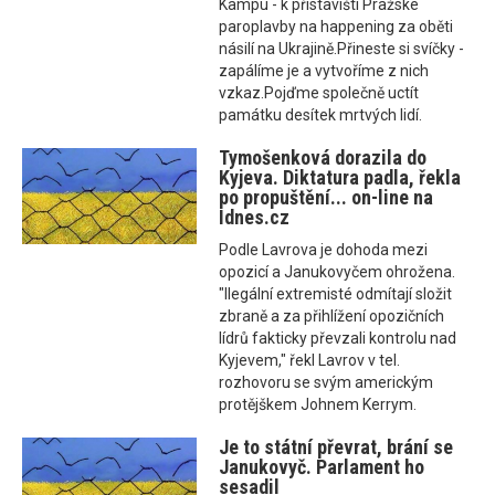
Kampu - k přístavišti Pražské
paroplavby na happening za oběti
násilí na Ukrajině.Přineste si svíčky -
zapálíme je a vytvoříme z nich
vzkaz.Pojďme společně uctít
památku desítek mrtvých lidí.
Tymošenková dorazila do
Kyjeva. Diktatura padla, řekla
po propuštění... on-line na
Idnes.cz
Podle Lavrova je dohoda mezi
opozicí a Janukovyčem ohrožena.
"Ilegální extremisté odmítají složit
zbraně a za přihlížení opozičních
lídrů fakticky převzali kontrolu nad
Kyjevem," řekl Lavrov v tel.
rozhovoru se svým americkým
protějškem Johnem Kerrym.
Je to státní převrat, brání se
Janukovyč. Parlament ho
sesadil