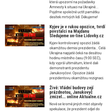
která upozorní na požadavky
Amnesty k situaci na Ukrajině....
Pojďme společně uctít památku
desítek mrtvých lidí. Děkujeme!
Kyjev je v rukou opozice, tvrdí
povstalci na Majdanu
Sledujeme on-line Lidovky.cz
Kyjev kontrolovaný opozicí žádá
okamžitou demisi prezidenta... Celá
Ukrajina napjatě čeká na desátou
hodinu místního času (9:00 SEČ),
kdy vyprší ultimátum, které dali
demonstranti prezidentu
Janukovyčovi. Opozice žádá
prezidentovu okamžitou rezignaci.
Živě: Vládní budovy zejí
prázdnotou, Janukovyč
zmizel... online Aktualne.cz
Nově se kromě jiných míst objevily
spekulace, že prezident odjel do