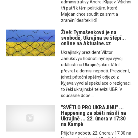
administrativy Andrej Kljujev. Všichni
tři patří k těm politikům, které
Majdan chce soudit za smrt a
zranění desítek lidí.
Živě: Tymošenková je na
svobodě, Ukrajina se štěpí...
online na Aktualne.cz
Ukrajinský prezident Viktor
Janukovyč hodnotí nynější vývoj
událostí na Ukrajině jako státní
převrat a demisi nepodá. Prezident,
jehož páteční spěšný odjezd z
Kyjeva vyvolal spekulace o rezignaci,
to řekl ukrajinské televizi UBR. V
současné době ...
"SVĚTLO PRO UKRAJINU" ...
Happening za oběti násilí na
Ukrajině ... 22. února v 17:30
na Kampě
Přijďte v sobotu 22. února v 17:30 na