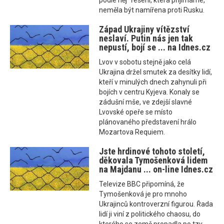
podle něj "řešení, která přijímáme,"
neměla být namířena proti Rusku.
Západ Ukrajiny vítězství
neslaví. Putin nás jen tak
nepustí, bojí se ... na Idnes.cz
Lvov v sobotu stejně jako celá
Ukrajina držel smutek za desítky lidí,
kteří v minulých dnech zahynuli při
bojích v centru Kyjeva. Konaly se
zádušní mše, ve zdejší slavné
Lvovské opeře se místo
plánovaného představení hrálo
Mozartova Requiem.
Jste hrdinové tohoto století,
děkovala Tymošenková lidem
na Majdanu ... on-line Idnes.cz
Televize BBC připomíná, že
Tymošenková je pro mnoho
Ukrajinců kontroverzní figurou. Řada
lidí ji viní z politického chaosu, do