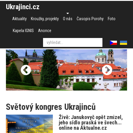
Ukrajinci.cz
Aktuality
Kroužky, projekty
O nás
Časopis Porohy
Foto
Kapela IGNIS
Anonce
Světový kongres Ukrajinců
Živě: Janukovyč opět zmizel,
jeho sídlo praská ve švech...
online na Aktualne.cz