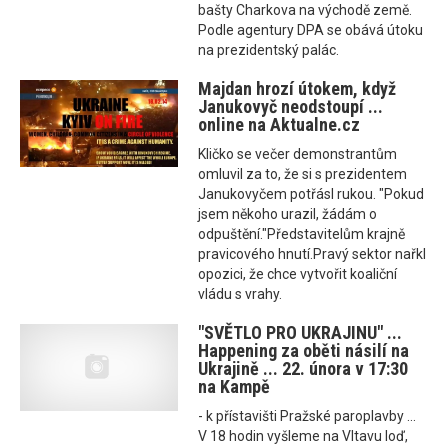
bašty Charkova na východě země.
Podle agentury DPA se obává útoku
na prezidentský palác.
Majdan hrozí útokem, když
Janukovyč neodstoupí ...
online na Aktualne.cz
Kličko se večer demonstrantům
omluvil za to, že si s prezidentem
Janukovyčem potřásl rukou. "Pokud
jsem někoho urazil, žádám o
odpuštění."Představitelům krajně
pravicového hnutí.Pravý sektor nařkl
opozici, že chce vytvořit koaliční
vládu s vrahy.
"SVĚTLO PRO UKRAJINU" ...
Happening za oběti násilí na
Ukrajině ... 22. února v 17:30
na Kampě
- k přístavišti Pražské paroplavby ...
V 18 hodin vyšleme na Vltavu loď,