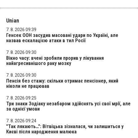
Unian
7. 8. 2026 09:39
Генсек ООН засудив масовані удари по Україні, але
назвав ескалацією атаки в тил Росії
7. 8. 2026 09:30
Вікно часу: вчені зробили прорив у лікування
найагресивнішого раку мозку
7. 8. 2026 09:30
Пенсія без стажу: скільки отримає пенсіонер, який
ніколи не працював
7. 8. 2026 09:25
Три знаки Зодіаку незабаром здійснять усі свої мрії, але
за однієї умови
7. 8. 2026 09:24
"Так лякають…": Вітвіцька зізналася, чи залишиться у
Києві після народження малюка