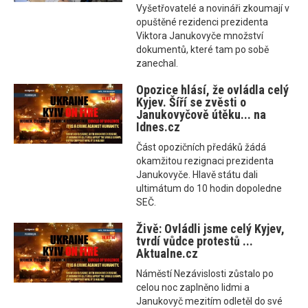
Vyšetřovatelé a novináři zkoumají v
opuštěné rezidenci prezidenta
Viktora Janukovyče množství
dokumentů, které tam po sobě
zanechal.
Opozice hlásí, že ovládla celý
Kyjev. Šíří se zvěsti o
Janukovyčově útěku... na
Idnes.cz
Část opozičních předáků žádá
okamžitou rezignaci prezidenta
Janukovyče. Hlavě státu dali
ultimátum do 10 hodin dopoledne
SEČ.
Živě: Ovládli jsme celý Kyjev,
tvrdí vůdce protestů ...
Aktualne.cz
Náměstí Nezávislosti zůstalo po
celou noc zaplněno lidmi a
Janukovyč mezitím odletěl do své