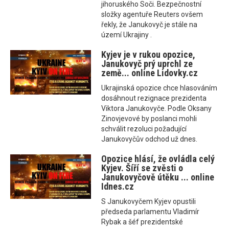
jihoruského Soči. Bezpečnostní
složky agentuře Reuters ovšem
řekly, že Janukovyč je stále na
území Ukrajiny .
Kyjev je v rukou opozice,
Janukovyč prý uprchl ze
země... online Lidovky.cz
Ukrajinská opozice chce hlasováním
dosáhnout rezignace prezidenta
Viktora Janukovyče. Podle Oksany
Zinovjevové by poslanci mohli
schválit rezoluci požadující
Janukovyčův odchod už dnes.
Opozice hlásí, že ovládla celý
Kyjev. Šíří se zvěsti o
Janukovyčově útěku ... online
Idnes.cz
S Janukovyčem Kyjev opustili
předseda parlamentu Vladimír
Rybak a šéf prezidentské