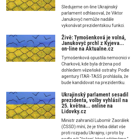
Sledujeme on-line Ukrajinský
parlament odhlasoval, že Viktor
Janukovyč nemůže nadále
vykonávat prezidentskou funkci.
Živě: Tymošenková je volná,
Janukovyč prchl z Kyjeva...
on-line na Aktualne.cz
Tymošenková opustila nemocnici v
Charkově, kde byla držena pod
dohledem vězeňské ostrahy. Podle
agentury ITAR-TASS prohlásila, že
bude kandidovat na prezidentku.
Ukrajinský parlament sesadil
prezidenta, volby vyhlásil na
25. května... online na
Lidovky.cz
Ministr zahraničí Lubomír Zaorálek
(ČSSD) míní, že je třeba dělat vše
proti rozpadu Ukrajiny, i proto by