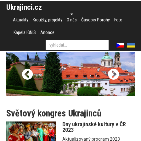
Ukrajinci.cz
Aktuality
Kroužky, projekty
O nás
Časopis Porohy
Foto
Kapela IGNIS
Anonce
Světový kongres Ukrajinců
Dny ukrajinské kultury v ČR
2023
Aktualizovaný program 2023