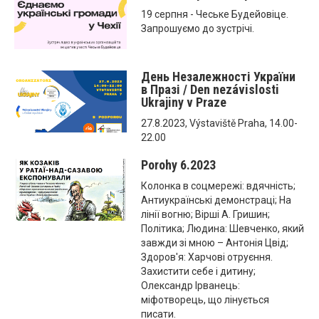
19 серпня - Чеське Будейовіце.
Запрошуємо до зустрічі.
День Незалежності України
в Празі / Den nezávislosti
Ukrajiny v Praze
27.8.2023, Výstaviště Praha, 14.00-
22.00
Porohy 6.2023
Колонка в соцмережі: вдячність;
Антиукраїнські демонстраці; На
лінії вогню; Вірші А. Гришин;
Політика; Людина: Шевченко, який
завжди зі мною – Антонія Цвід;
Здоров'я: Харчові отруєння.
Захистити себе і дитину;
Олександр Ірванець:
міфотворець, що лінується
писати.