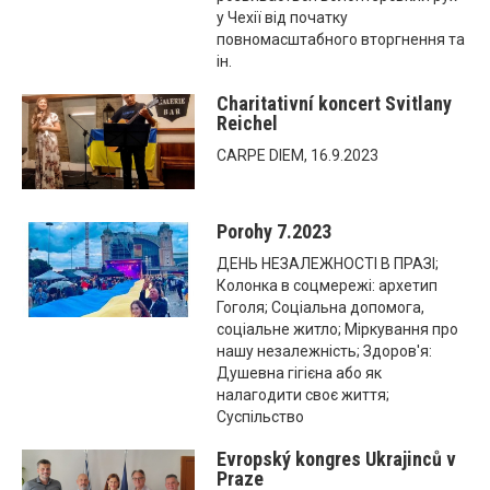
у Чехії від початку
повномасштабного вторгнення та
ін.
Charitativní koncert Svitlany
Reichel
CARPE DIEM, 16.9.2023
Porohy 7.2023
ДЕНЬ НЕЗАЛЕЖНОСТІ В ПРАЗІ;
Колонка в соцмережі: архетип
Гоголя; Соціальна допомога,
соціальне житло; Міркування про
нашу незалежність; Здоров'я:
Душевна гігієна або як
налагодити своє життя;
Суспільство
Evropský kongres Ukrajinců v
Praze