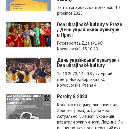
Termín pro odevzdání překladu: 10.
prosince 2023
Den ukrajinské kultury v Praze
/ День української культури
в Празі
Fotoreportáž Z.Žalský, KC
Novodvorská, 15.10.23
День української культури /
Den ukrajinské kultury
15.10.2023, 14.00 Культурний
центр Новодворська / KC
Novodvorská, Praha 4
Porohy 8.2023
Колонка в соцмережі: захисник;
Хроніки громади; Дайджест;
Актуально; 50 тисяч українців
втратили руки чи ноги; Людина: Як
розвивається волонтерський рух