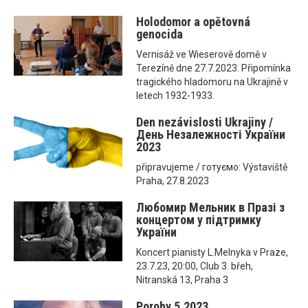
Holodomor a opětovná
genocida
Vernisáž ve Wieserově domě v
Terezíně dne 27.7.2023. Připomínka
tragického hladomoru na Ukrajině v
letech 1932-1933.
Den nezávislosti Ukrajiny /
День Незалежності України
2023
připravujeme / готуємо: Výstaviště
Praha, 27.8.2023
Любомир Мельник в Празі з
концертом у підтримку
України
Koncert pianisty L.Melnyka v Praze,
23.7.23, 20:00, Club 3. břeh,
Nitranská 13, Praha 3
Porohy 5.2023