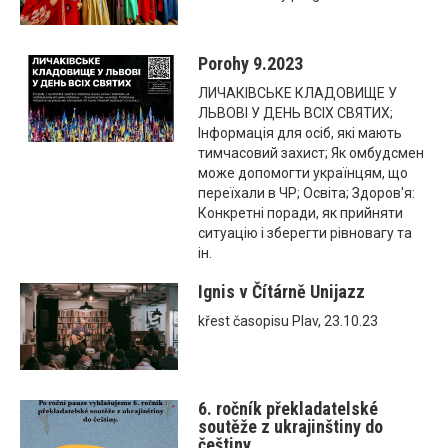
Porohy 9.2023
ЛИЧАКІВСЬКЕ КЛАДОВИЩЕ У
ЛЬВОВІ У ДЕНЬ ВСІХ СВЯТИХ;
Інформація для осіб, які мають
тимчасовий захист; Як омбудсмен
може допомогти українцям, що
переїхали в ЧР; Освіта; Здоров'я:
Конкретні поради, як прийняти
ситуацію і зберегти рівновагу та
ін.
Ignis v Čítárně Unijazz
křest časopisu Plav, 23.10.23
6. ročník překladatelské
soutěže z ukrajinštiny do
češtiny