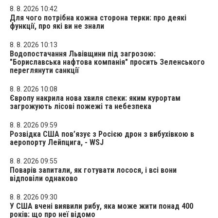
8. 8. 2026 10:42
Для чого потрібна кожна сторона терки: про деякі
функції, про які ви не знали
8. 8. 2026 10:13
Водопостачання Львівщини під загрозою:
"Бориславська нафтова компанія" просить Зеленського
переглянути санкції
8. 8. 2026 10:08
Європу накрила нова хвиля спеки: яким курортам
загрожують лісові пожежі та небезпека
8. 8. 2026 09:59
Розвідка США пов’язує з Росією дрон з вибухівкою в
аеропорту Лейпцига, - WSJ
8. 8. 2026 09:55
Поварів запитали, як готувати лосося, і всі вони
відповіли однаково
8. 8. 2026 09:30
У США вчені виявили рибу, яка може жити понад 400
років: що про неї відомо