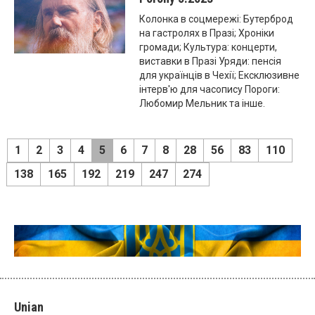
Колонка в соцмережі: Бутерброд
на гастролях в Празі; Хроніки
громади; Культура: концерти,
виставки в Празі Уряди: пенсія
для українців в Чехії; Ексклюзивне
інтерв'ю для часопису Пороги:
Любомир Мельник та інше.
1
2
3
4
5
6
7
8
28
56
83
110
138
165
192
219
247
274
Unian