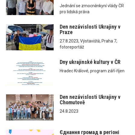
Jednání se zmocněnkyní vlády ČR
pro lidská práva
Den nezávislosti Ukrajiny v
Praze
27.8.2023, Výstaviště, Praha 7,
fotoreportáž
Dny ukrajinské kultury v ČR
Hradec Králové, program září-říjen
Den nezávislosti Ukrajiny v
Chomutově
24.8.2023
Єднання громад в регіоні