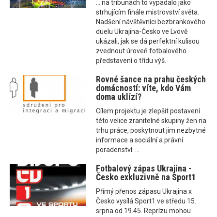
... na tribunách to vypadalo jako
strhujícím finále mistrovství světa.
Nadšení návštěvníci bezbrankového
duelu Ukrajina-Česko ve Lvově
ukázali, jak se dá perfektní kulisou
zvednout úroveň fotbalového
představení o třídu výš.
Rovné šance na prahu českých
domácností: víte, kdo Vám
doma uklízí?
Cílem projektu je zlepšit postavení
této velice zranitelné skupiny žen na
trhu práce, poskytnout jim nezbytné
informace a sociální a právní
poradenství. ...
Fotbalový zápas Ukrajina -
Česko exkluzivně na Sport1
Přímý přenos zápasu Ukrajina x
Česko vysílá Sport1 ve středu 15.
srpna od 19.45. Reprízu mohou