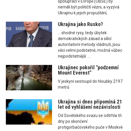
spolupráci v Evropě (OBSE) by
neměli být političtí vězni, a vyzývá
Ukrajinu k jejich propuštění,
Ukrajina jako Rusko?
... shodné rysy, tedy úbytek
demokratických zásad a sílící
autoritativní metody vládnutí, jsou
věci velmi podstatné, možná vůbec
nejpodstatnější. ...
Ukrajinec pokořil "podzemní
Mount Everest"
V jeskyni sestoupil do hloubky 2197
metrů
Ukrajina si dnes připomíná 21
let od vyhlášení nezávislosti
Od Sovětského svazu se odtrhla tři
dny po skončení
protigorbačovského puče v Moskvě