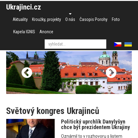
Ukrajinci.cz
Aktuality
Kroužky, projekty
O nás
Časopis Porohy
Foto
Kapela IGNIS
Anonce
Světový kongres Ukrajinců
Politický uprchlík Danylyšyn
chce být prezidentem Ukrajiny
Oznámil to v rozhovoru s listem