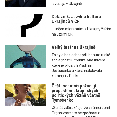
Izvestija v Ukrajině.
Dotazník: Jazyk a kultura
Ukrajinců v ČR
... určen migrantům z Ukrajiny žijícím
na území ČR
Velký bratr na Ukrajině
Ta byla bez debat přiklepnuta ruské
společnosti Sitroniks, vlastníkem
které je oligarch Vladimir
Jevtušenko a která instalovala
kamery i v Rusku.
Čeští senátoři požadují
propuštění ukrajinských
politických vězňů včetně
Tymošenko
„Senát zdůrazňuje, že v rámci zemí
Organizace pro bezpečnost a