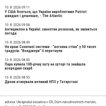
10. 8. 2026 09:11
У США бояться, що Україна вироблятиме Patriot
швидше і дешевше, - The Atlantic
10. 8. 2026 09:08
Антициклон в Україні: синоптик розказав, як зміниться
погода
10. 8. 2026 08:49
На краю Сонячної системи - "вогняна стіна" у 50 тисяч
градусів: "Вояджери" її перетнули
10. 8. 2026 08:40
Пара купила 100-річну хату на хуторі та знайшла
всередині скарб
10. 8. 2026 08:35
Дрони атакували великий НПЗ у Татарстані
adresa: Ukrajinská iniciativa v ČR, Dům národnostních menšin,