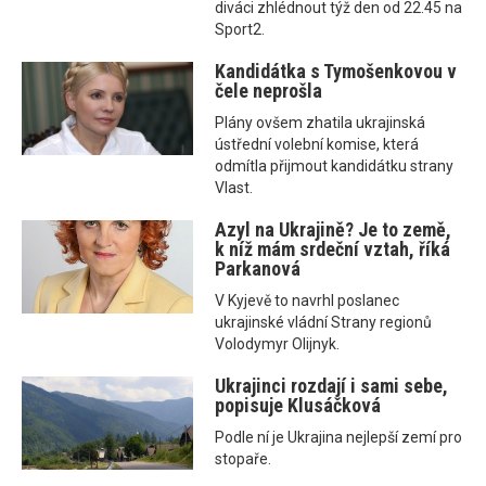
diváci zhlédnout týž den od 22.45 na
Sport2.
Kandidátka s Tymošenkovou v
čele neprošla
Plány ovšem zhatila ukrajinská
ústřední volební komise, která
odmítla přijmout kandidátku strany
Vlast.
Azyl na Ukrajině? Je to země,
k níž mám srdeční vztah, říká
Parkanová
V Kyjevě to navrhl poslanec
ukrajinské vládní Strany regionů
Volodymyr Olijnyk.
Ukrajinci rozdají i sami sebe,
popisuje Klusáčková
Podle ní je Ukrajina nejlepší zemí pro
stopaře.