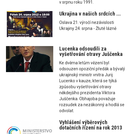
v srpnu roku 1991.
Ukrajina v našich srdcích ...
Oslava 21. výročí nezávislosti
Ukrajiny 24. srpna - Žluté lázně
Lucenka odsoudili za
vyšetřování otravy Juščenka
Ke dvěma letům vězení byl
odsouzen opoziční předák a bývalý
ukrajinský ministr vnitra Jurij
Lucenko v kauze, která se týká
způsobu vyšetřování otravy
někdejšího prezidenta Viktora
Juščenka. Obhajoba považuje
rozsudek za nezákonný a hodlá se
odvolat.
Vyhlášení výběrových
dotačních řízení na rok 2013