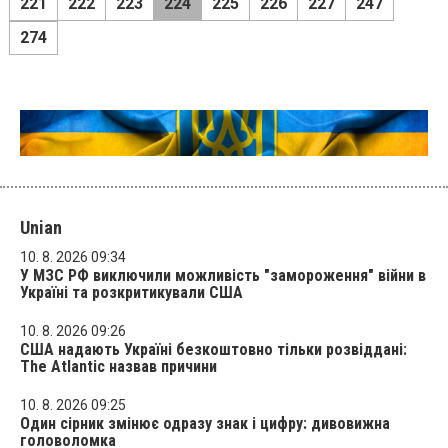
221
222
223
224
225
226
227
247
274
Unian
10. 8. 2026 09:34
У МЗС РФ виключили можливість "замороження" війни в
Україні та розкритикували США
10. 8. 2026 09:26
США надають Україні безкоштовно тільки розвіддані:
The Atlantic назвав причини
10. 8. 2026 09:25
Один сірник змінює одразу знак і цифру: дивовижна
головоломка