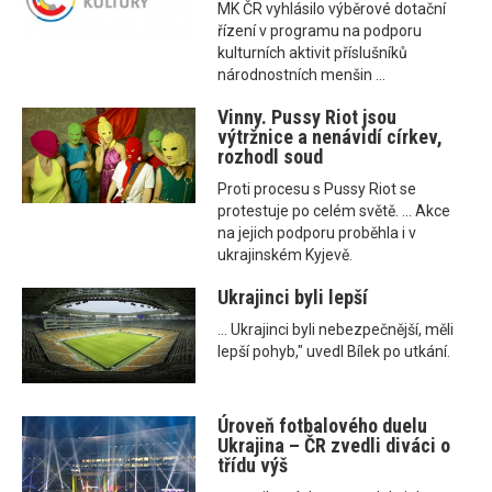
MK ČR vyhlásilo výběrové dotační
řízení v programu na podporu
kulturních aktivit příslušníků
národnostních menšin ...
Vinny. Pussy Riot jsou
výtržnice a nenávidí církev,
rozhodl soud
Proti procesu s Pussy Riot se
protestuje po celém světě. ... Akce
na jejich podporu proběhla i v
ukrajinském Kyjevě.
Ukrajinci byli lepší
... Ukrajinci byli nebezpečnější, měli
lepší pohyb," uvedl Bílek po utkání.
Úroveň fotbalového duelu
Ukrajina – ČR zvedli diváci o
třídu výš