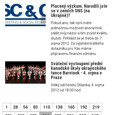
Placený výzkum. Narodili jste
se v zemích SNS (na
Ukrajině)?
Pokud ano, tak nyní máte
jedinečnou možnost anonymně
sdělit svůj názor a tím zvýšit kvalitu
služeb. Přihlásit se je třeba do 7.
srpna 2012. Za vyplnění krátkého
dotazníku pro Vás máme
připravenu finanční odměnu.
Sváteční vystoupení přední
kanadské školy ukrajinského
tance Barvinok - 4. srpna v
Praze
Velký sál hotelu Olšanka, 4. srpna
2012 od 18.00 hod.
1
28
56
83
110
138
165
192
219