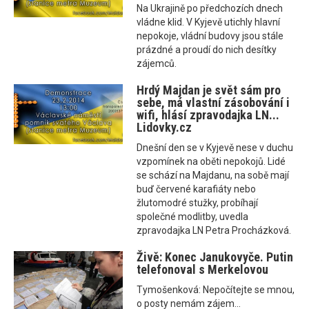
Na Ukrajině po předchozích dnech
vládne klid. V Kyjevě utichly hlavní
nepokoje, vládní budovy jsou stále
prázdné a proudí do nich desítky
zájemců.
Hrdý Majdan je svět sám pro
sebe, má vlastní zásobování i
wifi, hlásí zpravodajka LN...
Lidovky.cz
Dnešní den se v Kyjevě nese v duchu
vzpomínek na oběti nepokojů. Lidé
se schází na Majdanu, na sobě mají
buď červené karafiáty nebo
žlutomodré stužky, probíhají
společné modlitby, uvedla
zpravodajka LN Petra Procházková.
Živě: Konec Janukovyče. Putin
telefonoval s Merkelovou
Tymošenková: Nepočítejte se mnou,
o posty nemám zájem...