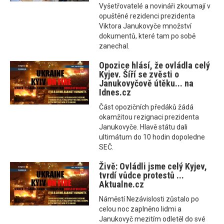
Vyšetřovatelé a novináři zkoumají v
opuštěné rezidenci prezidenta
Viktora Janukovyče množství
dokumentů, které tam po sobě
zanechal.
Opozice hlásí, že ovládla celý
Kyjev. Šíří se zvěsti o
Janukovyčově útěku... na
Idnes.cz
Část opozičních předáků žádá
okamžitou rezignaci prezidenta
Janukovyče. Hlavě státu dali
ultimátum do 10 hodin dopoledne
SEČ.
Živě: Ovládli jsme celý Kyjev,
tvrdí vůdce protestů ...
Aktualne.cz
Náměstí Nezávislosti zůstalo po
celou noc zaplněno lidmi a
Janukovyč mezitím odletěl do své