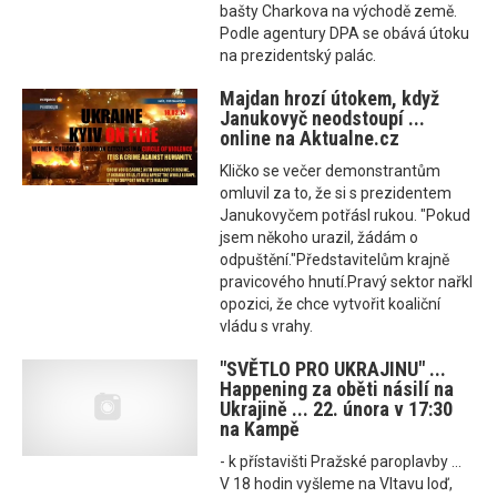
bašty Charkova na východě země.
Podle agentury DPA se obává útoku
na prezidentský palác.
Majdan hrozí útokem, když
Janukovyč neodstoupí ...
online na Aktualne.cz
Kličko se večer demonstrantům
omluvil za to, že si s prezidentem
Janukovyčem potřásl rukou. "Pokud
jsem někoho urazil, žádám o
odpuštění."Představitelům krajně
pravicového hnutí.Pravý sektor nařkl
opozici, že chce vytvořit koaliční
vládu s vrahy.
"SVĚTLO PRO UKRAJINU" ...
Happening za oběti násilí na
Ukrajině ... 22. února v 17:30
na Kampě
- k přístavišti Pražské paroplavby ...
V 18 hodin vyšleme na Vltavu loď,