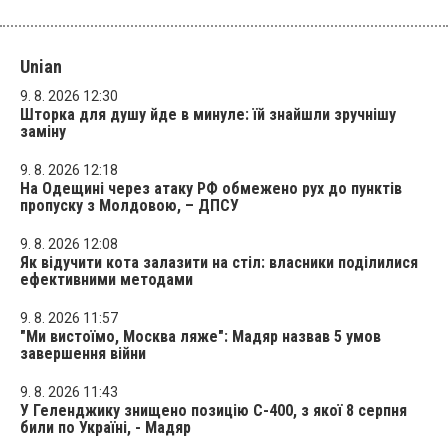
Unian
9. 8. 2026 12:30
Шторка для душу йде в минуле: їй знайшли зручнішу
заміну
9. 8. 2026 12:18
На Одещині через атаку РФ обмежено рух до пунктів
пропуску з Молдовою, – ДПСУ
9. 8. 2026 12:08
Як відучити кота залазити на стіл: власники поділилися
ефективними методами
9. 8. 2026 11:57
"Ми вистоїмо, Москва ляже": Мадяр назвав 5 умов
завершення війни
9. 8. 2026 11:43
У Геленджику знищено позицію С-400, з якої 8 серпня
били по Україні, - Мадяр