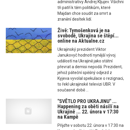
administrativy Andrej Kljujev. Všichni
tři patří k těm politikům, které
Majdan chce soudit za smrt a
zranění desítek lidí.
Živě: Tymošenková je na
svobodě, Ukrajina se štěpí...
online na Aktualne.cz
Ukrajinský prezident Viktor
Janukovyč hodnotí nynější vývoj
událostí na Ukrajině jako státní
převrat a demisi nepodá. Prezident,
jehož páteční spěšný odjezd z
Kyjeva vyvolal spekulace o rezignaci,
to řekl ukrajinské televizi UBR. V
současné době ...
"SVĚTLO PRO UKRAJINU" ...
Happening za oběti násilí na
Ukrajině ... 22. února v 17:30
na Kampě
Přijďte v sobotu 22. února v 17:30 na