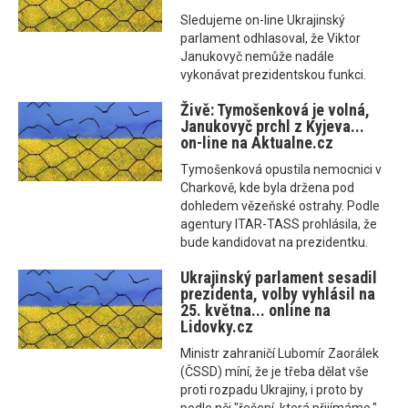
Sledujeme on-line Ukrajinský
parlament odhlasoval, že Viktor
Janukovyč nemůže nadále
vykonávat prezidentskou funkci.
Živě: Tymošenková je volná,
Janukovyč prchl z Kyjeva...
on-line na Aktualne.cz
Tymošenková opustila nemocnici v
Charkově, kde byla držena pod
dohledem vězeňské ostrahy. Podle
agentury ITAR-TASS prohlásila, že
bude kandidovat na prezidentku.
Ukrajinský parlament sesadil
prezidenta, volby vyhlásil na
25. května... online na
Lidovky.cz
Ministr zahraničí Lubomír Zaorálek
(ČSSD) míní, že je třeba dělat vše
proti rozpadu Ukrajiny, i proto by