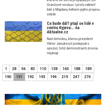
kterého se země propadla po tzv.
Oranžové revoluci. I proto někteří
lidé z Majdanu během jejího projevu
odešli.
Co bude dál? ptají se lidé v
centru Kyjeva... na
Aktualne.cz
Nad dohodou, kterou prezident
Viktor Janukovyč podepsal s
opozicí, totiž demonstranti zrovna
nejásají.
1
28
56
83
110
138
165
188
189
190
191
192
193
194
219
247
274