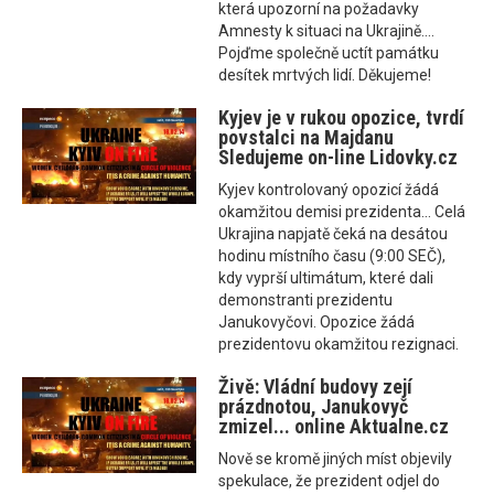
která upozorní na požadavky
Amnesty k situaci na Ukrajině....
Pojďme společně uctít památku
desítek mrtvých lidí. Děkujeme!
Kyjev je v rukou opozice, tvrdí
povstalci na Majdanu
Sledujeme on-line Lidovky.cz
Kyjev kontrolovaný opozicí žádá
okamžitou demisi prezidenta... Celá
Ukrajina napjatě čeká na desátou
hodinu místního času (9:00 SEČ),
kdy vyprší ultimátum, které dali
demonstranti prezidentu
Janukovyčovi. Opozice žádá
prezidentovu okamžitou rezignaci.
Živě: Vládní budovy zejí
prázdnotou, Janukovyč
zmizel... online Aktualne.cz
Nově se kromě jiných míst objevily
spekulace, že prezident odjel do