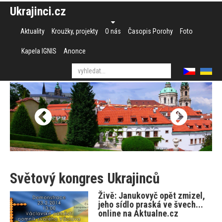
Ukrajinci.cz
Aktuality
Kroužky, projekty
O nás
Časopis Porohy
Foto
Kapela IGNIS
Anonce
Světový kongres Ukrajinců
Živě: Janukovyč opět zmizel,
jeho sídlo praská ve švech...
online na Aktualne.cz