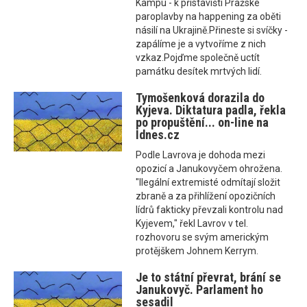
Kampu - k přístavišti Pražské
paroplavby na happening za oběti
násilí na Ukrajině.Přineste si svíčky -
zapálíme je a vytvoříme z nich
vzkaz.Pojďme společně uctít
památku desítek mrtvých lidí.
Tymošenková dorazila do
Kyjeva. Diktatura padla, řekla
po propuštění... on-line na
Idnes.cz
Podle Lavrova je dohoda mezi
opozicí a Janukovyčem ohrožena.
"Ilegální extremisté odmítají složit
zbraně a za přihlížení opozičních
lídrů fakticky převzali kontrolu nad
Kyjevem," řekl Lavrov v tel.
rozhovoru se svým americkým
protějškem Johnem Kerrym.
Je to státní převrat, brání se
Janukovyč. Parlament ho
sesadil