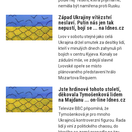
podle něj "řešení, která přijímáme,"
neměla být namířena proti Rusku.
Západ Ukrajiny vítězství
neslaví. Putin nás jen tak
nepustí, bojí se ... na Idnes.cz
Lvov v sobotu stejně jako celá
Ukrajina držel smutek za desítky lidí,
kteří v minulých dnech zahynuli při
bojích v centru Kyjeva. Konaly se
zádušní mše, ve zdejší slavné
Lvovské opeře se místo
plánovaného představení hrálo
Mozartova Requiem.
Jste hrdinové tohoto století,
děkovala Tymošenková lidem
na Majdanu ... on-line Idnes.cz
Televize BBC připomíná, že
Tymošenková je pro mnoho
Ukrajinců kontroverzní figurou. Řada
lidí ji viní z politického chaosu, do