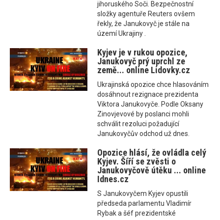
jihoruského Soči. Bezpečnostní
složky agentuře Reuters ovšem
řekly, že Janukovyč je stále na
území Ukrajiny .
Kyjev je v rukou opozice,
Janukovyč prý uprchl ze
země... online Lidovky.cz
Ukrajinská opozice chce hlasováním
dosáhnout rezignace prezidenta
Viktora Janukovyče. Podle Oksany
Zinovjevové by poslanci mohli
schválit rezoluci požadující
Janukovyčův odchod už dnes.
Opozice hlásí, že ovládla celý
Kyjev. Šíří se zvěsti o
Janukovyčově útěku ... online
Idnes.cz
S Janukovyčem Kyjev opustili
předseda parlamentu Vladimír
Rybak a šéf prezidentské