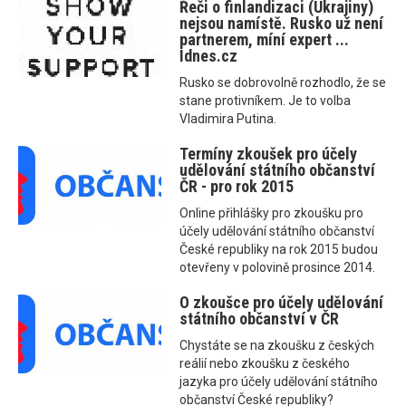
Řeči o finlandizaci (Ukrajiny)
nejsou namístě. Rusko už není
partnerem, míní expert ...
Idnes.cz
Rusko se dobrovolně rozhodlo, že se
stane protivníkem. Je to volba
Vladimira Putina.
Termíny zkoušek pro účely
udělování státního občanství
ČR - pro rok 2015
Online přihlášky pro zkoušku pro
účely udělování státního občanství
České republiky na rok 2015 budou
otevřeny v polovině prosince 2014.
O zkoušce pro účely udělování
státního občanství v ČR
Chystáte se na zkoušku z českých
reálií nebo zkoušku z českého
jazyka pro účely udělování státního
občanství České republiky?