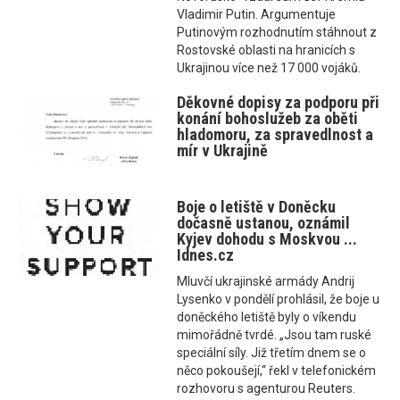
Vladimir Putin. Argumentuje
Putinovým rozhodnutím stáhnout z
Rostovské oblasti na hranicích s
Ukrajinou více než 17 000 vojáků.
Děkovné dopisy za podporu při
konání bohoslužeb za oběti
hladomoru, za spravedlnost a
mír v Ukrajině
Boje o letiště v Doněcku
dočasně ustanou, oznámil
Kyjev dohodu s Moskvou ...
Idnes.cz
Mluvčí ukrajinské armády Andrij
Lysenko v pondělí prohlásil, že boje u
doněckého letiště byly o víkendu
mimořádně tvrdé. „Jsou tam ruské
speciální síly. Již třetím dnem se o
něco pokoušejí,“ řekl v telefonickém
rozhovoru s agenturou Reuters.