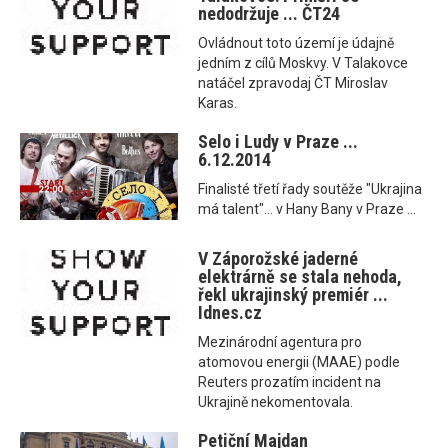
nedodržuje ... ČT24
Ovládnout toto území je údajně
jedním z cílů Moskvy. V Talakovce
natáčel zpravodaj ČT Miroslav
Karas.
Selo i Ludy v Praze ...
6.12.2014
Finalisté třetí řady soutěže "Ukrajina
má talent"... v Hany Bany v Praze ...
V Záporožské jaderné
elektrárně se stala nehoda,
řekl ukrajinský premiér ...
Idnes.cz
Mezinárodní agentura pro
atomovou energii (MAAE) podle
Reuters prozatím incident na
Ukrajině nekomentovala.
Petiční Majdan