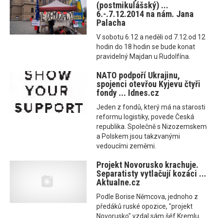
(postmikulášský) ...
6.-.7.12.2014 na nám. Jana
Palacha
V sobotu 6.12 a neděli od 7.12.od 12
hodin do 18 hodin se bude konat
pravidelný Majdan u Rudolfína.
NATO podpoří Ukrajinu,
spojenci otevřou Kyjevu čtyři
fondy ... Idnes.cz
Jeden z fondů, který má na starosti
reformu logistiky, povede Česká
republika. Společně s Nizozemskem
a Polskem jsou takzvanými
vedoucími zeměmi.
Projekt Novorusko krachuje.
Separatisty vytlačují kozáci ...
Aktualne.cz
Podle Borise Němcova, jednoho z
předáků ruské opozice, "projekt
Novorusko" vzdal sám šéf Kremlu