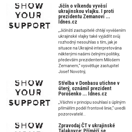
Jičín o víkendu vyvěsí
ukrajinskou vlajku. I proti
prezidentu Zemanovi ...
Idnes.cz
„Jičínští zastupitelé chtějí vyvěšením
ukrajinské vlajky také vyjádřit svůj
rozhodný nesouhlas s tím, jak je
situace na Ukrajině interpretována
některými našimi čelnými politiky,
především prezidentem Milošem
Zemanem,“ vysvětluje zastupitel
Josef Novotný,
Střelba v Donbasu utichne v
úterý, oznámil prezident
Porošenko ... Idnes.cz
„Všichni v principu souhlasí s úplným
příměřím podél frontové linie,“ uvedli
pozorovatelé...
Zpravodaj ČT v ukrajinské
Talakovce: Příměří se