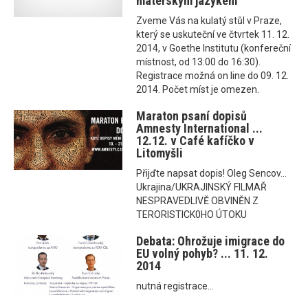
mateřským jazykem
Zveme Vás na kulatý stůl v Praze,
který se uskuteční ve čtvrtek 11. 12.
2014, v Goethe Institutu (konfereční
místnost, od 13:00 do 16:30).
Registrace možná on line do 09. 12.
2014. Počet míst je omezen.
Maraton psaní dopisů
Amnesty International ...
12.12. v Café kafíčko v
Litomyšli
Přijďte napsat dopis! Oleg Sencov...
Ukrajina/UKRAJINSKÝ FILMAŘ
NESPRAVEDLIVĚ OBVINĚN Z
TERORISTICK0HO ÚTOKU
Debata: Ohrožuje imigrace do
EU volný pohyb? ... 11. 12.
2014
nutná registrace...