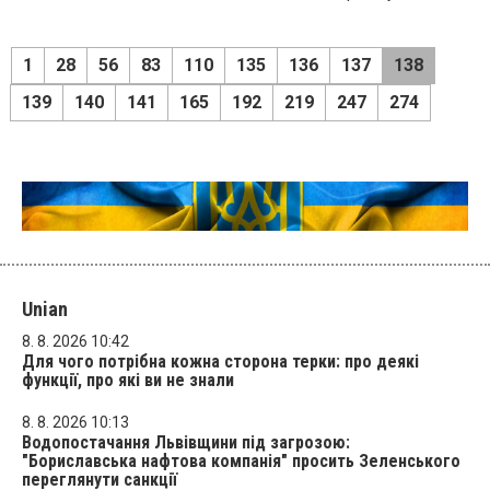
1
28
56
83
110
135
136
137
138
139
140
141
165
192
219
247
274
Unian
8. 8. 2026 10:42
Для чого потрібна кожна сторона терки: про деякі
функції, про які ви не знали
8. 8. 2026 10:13
Водопостачання Львівщини під загрозою:
"Бориславська нафтова компанія" просить Зеленського
переглянути санкції