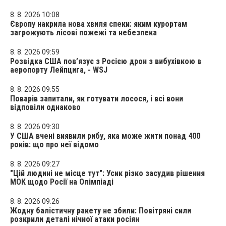
8. 8. 2026 10:08
Європу накрила нова хвиля спеки: яким курортам
загрожують лісові пожежі та небезпека
8. 8. 2026 09:59
Розвідка США пов’язує з Росією дрон з вибухівкою в
аеропорту Лейпцига, - WSJ
8. 8. 2026 09:55
Поварів запитали, як готувати лосося, і всі вони
відповіли однаково
8. 8. 2026 09:30
У США вчені виявили рибу, яка може жити понад 400
років: що про неї відомо
8. 8. 2026 09:27
"Цій людині не місце тут": Усик різко засудив рішення
МОК щодо Росії на Олімпіаді
8. 8. 2026 09:26
Жодну балістичну ракету не збили: Повітряні сили
розкрили деталі нічної атаки росіян