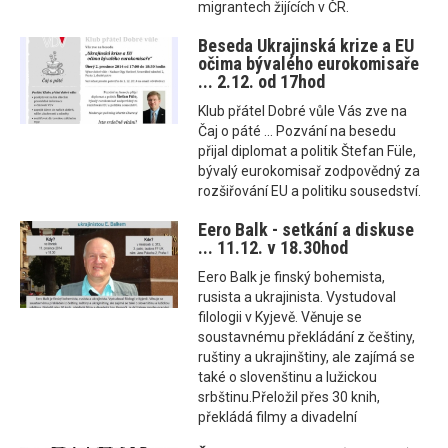
migrantech žijících v ČR.
Beseda Ukrajinská krize a EU
očima bývalého eurokomisaře
... 2.12. od 17hod
Klub přátel Dobré vůle Vás zve na
Čaj o páté ... Pozvání na besedu
přijal diplomat a politik Štefan Füle,
bývalý eurokomisař zodpovědný za
rozšiřování EU a politiku sousedství.
Eero Balk - setkání a diskuse
... 11.12. v 18.30hod
Eero Balk je finský bohemista,
rusista a ukrajinista. Vystudoval
filologii v Kyjevě. Věnuje se
soustavnému překládání z češtiny,
ruštiny a ukrajinštiny, ale zajímá se
také o slovenštinu a lužickou
srbštinu.Přeložil přes 30 knih,
překládá filmy a divadelní