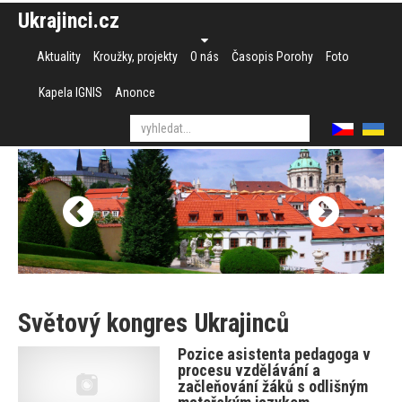
Ukrajinci.cz
Aktuality
Kroužky, projekty
O nás
Časopis Porohy
Foto
Kapela IGNIS
Anonce
Světový kongres Ukrajinců
Pozice asistenta pedagoga v
procesu vzdělávání a
začleňování žáků s odlišným