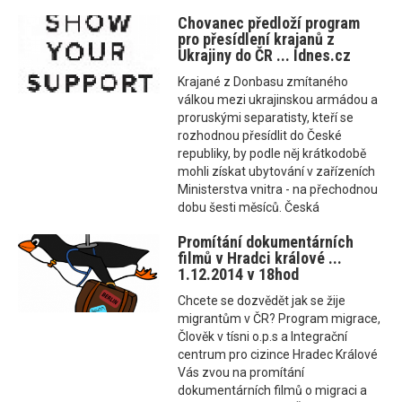
Chovanec předloží program
pro přesídlení krajanů z
Ukrajiny do ČR ... Idnes.cz
Krajané z Donbasu zmítaného
válkou mezi ukrajinskou armádou a
proruskými separatisty, kteří se
rozhodnou přesídlit do České
republiky, by podle něj krátkodobě
mohli získat ubytování v zařízeních
Ministerstva vnitra - na přechodnou
dobu šesti měsíců. Česká
Promítání dokumentárních
filmů v Hradci králové ...
1.12.2014 v 18hod
Chcete se dozvědět jak se žije
migrantům v ČR? Program migrace,
Člověk v tísni o.p.s a Integrační
centrum pro cizince Hradec Králové
Vás zvou na promítání
dokumentárních filmů o migraci a