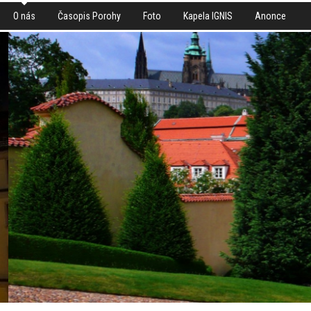
O nás
Časopis Porohy
Foto
Kapela IGNIS
Anonce