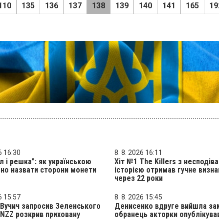
110
135
136
137
138
139
140
141
165
19
6 16:30
8. 8. 2026 16:11
л і решка": як українською
Хіт №1 The Killers з несподів
но назвати сторони монети
історією отримав гучне визна
через 22 роки
6 15:57
8. 8. 2026 15:45
Вучич запросив Зеленського
Денисенко вдруге вийшла за
: NZZ розкрив приховану
обранець акторки опублікува