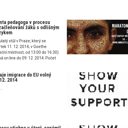
nta pedagoga v procesu
začleňování žáků s odlišným
zykem
atý stůl v Praze, který se
rtek 11. 12. 2014, v Goethe
eční místnost, od 13:00 do 16:30).
 on line do 09. 12. 2014. Počet
uje imigrace do EU volný
 12. 2014
..
basu utichne v úterý, oznámil