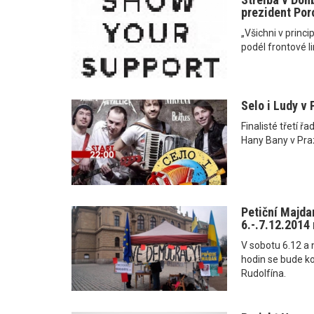
prezident Por
„Všichni v princ
podél frontové li
Selo i Ludy v 
Finalisté třetí řa
Hany Bany v Praz
Petiční Majda
6.-.7.12.2014
V sobotu 6.12 a 
hodin se bude k
Rudolfína.