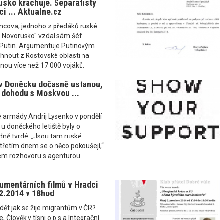
usko krachuje. Separatisty
ci ... Aktualne.cz
mcova, jednoho z předáků ruské
t Novorusko" vzdal sám šéf
 Putin. Argumentuje Putinovým
hnout z Rostovské oblasti na
inou více než 17 000 vojáků.
ě v Doněcku dočasně ustanou,
 dohodu s Moskvou ...
é armády Andrij Lysenko v pondělí
e u doněckého letiště byly o
ně tvrdé. „Jsou tam ruské
iž třetím dnem se o něco pokoušejí,“
kém rozhovoru s agenturou
umentárních filmů v Hradci
12.2014 v 18hod
ět jak se žije migrantům v ČR?
Člověk v tísni o.p.s a Integrační