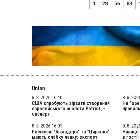
1
28
56
83
Unian
8. 8. 2026 16:40
8. 8. 202
США спробують зірвати створення
Не "оре
європейського аналога Patriot, -
правиль
експерт
8. 8. 2026 16:03
8. 8. 202
Російські "Іскандери" та "Циркони"
Навіщо 
мають слабку ланку: експерт
в гості