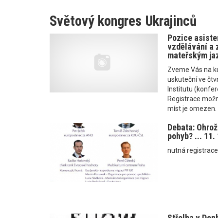
Světový kongres Ukrajinců
Pozice asiste
vzdělávání a 
mateřským ja
Zveme Vás na kul
uskuteční ve čtv
Institutu (konfer
Registrace možná
míst je omezen.
Debata: Ohrož
pohyb? ... 11.
nutná registrace.
Střelba v Don