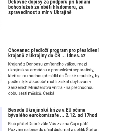
Děkovné dopisy za podporu při konání
bohoslužeb za oběti hladomoru, za
spravedlnost a mír v Ukrajině
Chovanec předloží program pro přesídlení
krajanů z Ukrajiny do ČR ... Idnes.cz
Krajané z Donbasu zmítaného válkou mezi
ukrajinskou armádou a proruskými separatisty,
kteří se rozhodnou přesídlit do České republiky, by
podle něj krátkodobě mohli získat ubytování v
zařízeních Ministerstva vnitra - na přechodnou
dobu šesti měsíců. Česká
Beseda Ukrajinská krize a EU očima
bývalého eurokomisaře ... 2.12. od 17hod
Klub přátel Dobré vůle Vás zve na Čaj o páté ...
Pozvání na besedu přijal diplomat a politik Štefan