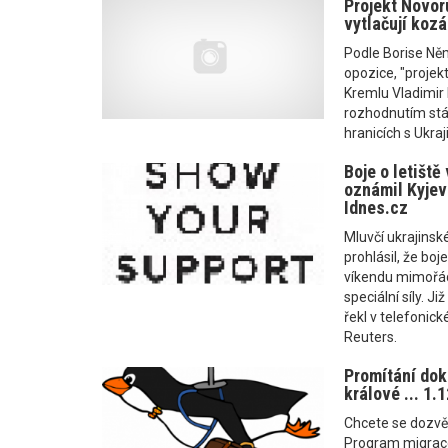
Projekt Novor
vytlačují kozá
Podle Borise Ně
opozice, "projek
Kremlu Vladimir
rozhodnutím stá
hranicích s Ukraj
Boje o letišt
oznámil Kyjev
Idnes.cz
Mluvčí ukrajinsk
prohlásil, že boj
víkendu mimořád
speciální síly. J
řekl v telefonic
Reuters.
Promítání dok
králové ... 1.
Chcete se dozvěd
Program migrace, 