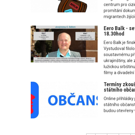
centrum pro ciz
promítání dokum
migrantech žijící
Eero Balk - se
18.30hod
Eero Balk je fins
Vystudoval filolo
soustavnému přek
ukrajinštiny, ale
lužickou srbštinu
filmy a divadelní
Termíny zkouš
státního obča
Online přihlášky
státního občanst
budou otevřeny v