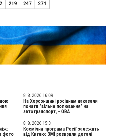
2
219
247
274
8. 8. 2026 16:09
аною
На Херсонщині росіянам наказали
ння
почати "вільне полювання" на
автотранспорт, - ОВА
8. 8. 2026 15:31
між:
Космічна програма Росії залежить
в фото
від Китаю: ЗМІ розкрили деталі