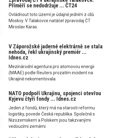
Příměří se nedodržuje ... ČT24
Ovládnout toto území je údajně jedním z cílů
Moskvy. V Talakovce natáčel zpravodaj ČT
Miroslav Karas.
V Záporožské jaderné elektrárně se stala
nehoda, řekl ukrajinský premiér ...
Idnes.cz
Mezinárodní agentura pro atomovou energii
(MAAE) podle Reuters prozatím incident na
Ukrajině nekomentovala.
NATO podpoří Ukrajinu, spojenci otevřou
Kyjevu čtyři fondy ... Idnes.cz
Jeden z fondů, který má na starosti reformu
logistiky, povede Česká republika. Společně s
Nizozemskem a Polskem jsou takzvanými
vedoucími zeměmi.