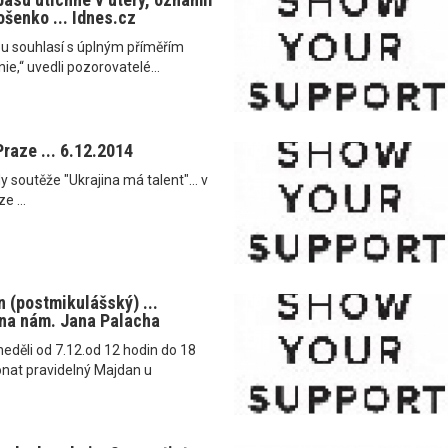
ošenko ... Idnes.cz
ipu souhlasí s úplným příměřím
nie,“ uvedli pozorovatelé...
Praze ... 6.12.2014
dy soutěže "Ukrajina má talent"... v
e ...
n (postmikulášský) ...
 na nám. Jana Palacha
neděli od 7.12.od 12 hodin do 18
onat pravidelný Majdan u