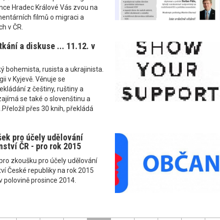
ince Hradec Králové Vás zvou na
entárních filmů o migraci a
ch v ČR.
tkání a diskuse ... 11.12. v
ký bohemista, rusista a ukrajinista.
gii v Kyjevě. Věnuje se
ládání z češtiny, ruštiny a
 zajímá se také o slovenštinu a
.Přeložil přes 30 knih, překládá
ek pro účely udělování
nství ČR - pro rok 2015
 pro zkoušku pro účely udělování
ví České republiky na rok 2015
 polovině prosince 2014.