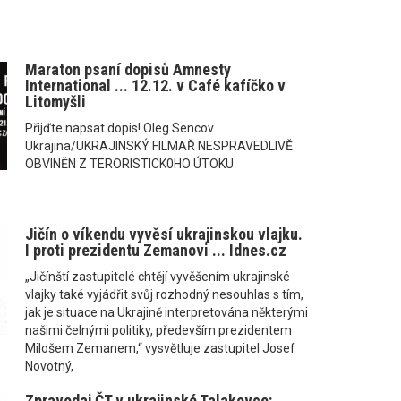
Maraton psaní dopisů Amnesty
International ... 12.12. v Café kafíčko v
Litomyšli
Přijďte napsat dopis! Oleg Sencov...
Ukrajina/UKRAJINSKÝ FILMAŘ NESPRAVEDLIVĚ
OBVINĚN Z TERORISTICK0HO ÚTOKU
Jičín o víkendu vyvěsí ukrajinskou vlajku.
I proti prezidentu Zemanovi ... Idnes.cz
„Jičínští zastupitelé chtějí vyvěšením ukrajinské
vlajky také vyjádřit svůj rozhodný nesouhlas s tím,
jak je situace na Ukrajině interpretována některými
našimi čelnými politiky, především prezidentem
Milošem Zemanem,“ vysvětluje zastupitel Josef
Novotný,
Zpravodaj ČT v ukrajinské Talakovce: