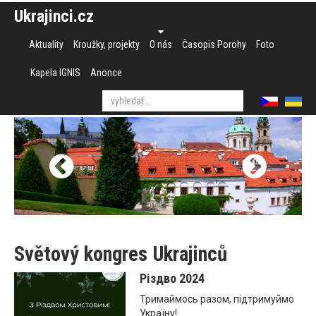
Ukrajinci.cz
Aktuality
Kroužky, projekty
O nás
Časopis Porohy
Foto
Kapela IGNIS
Anonce
Světový kongres Ukrajinců
Різдво 2024
Тримаймось разом, підтримуймо
Україну!