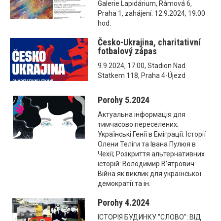
Galerie Lapidárium, Rámová 6,
Praha 1, zahájení: 12.9.2024, 19.00
hod.
Česko-Ukrajina, charitativní
fotbalový zápas
9.9.2024, 17.00, Stadion Nad
Statkem 118, Praha 4-Újezd
Porohy 5.2024
Актуальна інформація для
тимчасово переселених;
Українські Генії в Еміграції: Історії
Олени Теліги та Івана Пулюя в
Чехії; Розкриття альтернативних
історій: Володимир В’ятрович:
Війна як виклик для української
демократії та ін.
Porohy 4.2024
ІСТОРІЯ БУДИНКУ "СЛОВО": ВІД