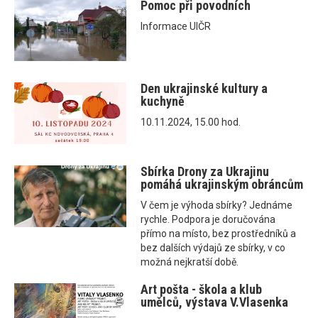
Pomoc při povodních
Informace UIČR
Den ukrajinské kultury a
kuchyně
10.11.2024, 15.00 hod.
Sbírka Drony za Ukrajinu
pomáhá ukrajinským obráncům
V čem je výhoda sbírky? Jednáme
rychle. Podpora je doručována
přímo na místo, bez prostředníků a
bez dalších výdajů ze sbírky, v co
možná nejkratší době.
Art pošta - škola a klub
umělců, výstava V.Vlasenka