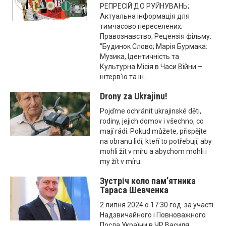
РЕПРЕСІЙ ДО РУЙНУВАНЬ;
Актуальна інформація для
тимчасово переселених;
Правознавство; Рецензія фільму:
"Будинок Слово; Марія Бурмака:
Музика, Ідентичність та
Культурна Місія в Часи Війни –
інтерв'ю та ін.
Drony za Ukrajinu!
Pojďme ochránit ukrajinské děti,
rodiny, jejich domov i všechno, co
mají rádi. Pokud můžete, přispějte
na obranu lidí, kteří to potřebují, aby
mohli žít v míru a abychom mohli i
my žít v míru.
Зустріч коло пам’ятника
Тараса Шевченка
2 липня 2024 о 17:30 год. за участі
Надзвичайного і Повноважного
Посла України в ЧР Василя