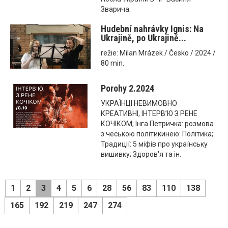
Зварича.
Hudební nahrávky Ignis: Na
Ukrajině, po Ukrajině...
režie: Milan Mrázek / Česko / 2024 /
80 min.
Porohy 2.2024
УКРАЇНЦІ НЕВИМОВНО
КРЕАТИВНІ, ІНТЕРВ’Ю З РЕНЕ
КОЧІКОМ; Інга Петричка: розмова
з чеською політикинею: Політика;
Традиції: 5 міфів про українську
вишивку; Здоров'я та ін.
1
2
3
4
5
6
28
56
83
110
138
165
192
219
247
274