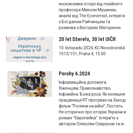
ексклюзивні історії від покійного
професора Миколи Мушинки,
аналіз від The Economist, інтерв'ю
з Богданом Райчинцем та
розмова з Вікторією Маторіною.
20 let Džerelo, 30 let UIČR
10. listopadu 2024, KC Novodvorská
1013/151, Praha 4, 15.00
Porohy 6.2024
Інформаційна допомога
біженцям; Правознавство;
Інфовійна: Божа роса. Як колишня
працівниця RT просуває на Заході
фільм “Росіяни на війні”; Постать:
Не історично про історію України в
романі “Європейка”. Інтерв’ю з
автором Олексієм Севруком та ін.