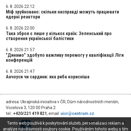
6. 8. 2026 22:12
Міф зруйновано: скільки насправді можуть працювати
ядерні реактори
6. 8. 2026 22:00
Така зброя є лише у кількох країн: Зеленський про
створення української балістики
6. 8. 2026 21:57
"Динамо" здобуло важливу перемогу у кваліфікації Ліги
конференцій
6. 8. 2026 21:47
Анчоуси чи сардини: яка риба корисніша
adresa: Ukrajinská iniciativa v ČR, Dům národnostních menšin,
Vocelova 3, 120 00 Praha 2
tel.:
+420/221 419 821
, email:
uicr@centrum.cz
Tento web používá k poskytování služeb, personalizaci reklam a
analýze návštěvnosti soubory cookie. Používáním tohoto webu s tím