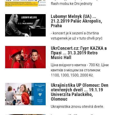
flash mobu ke Dni jednoty
Lubomyr Melnyk (UA) ...
21.2.2019 Palác Akropolis,
Praha
- koncert je k sezení a čtvrtina
vstupenek je už v tuto chvíli pryč
UkrConcert.cz: Гурт KAZKA в
Празі ... 31.3.2019 Retro
Music Hall
Ціна вхідного квитка - 700 Kč. Ціни
квитків з місцем за столиком:
1100, 1300, 1500, 2000 Kč.
Ukrajinistika UP Olomouc: Den
otevřených dveří ... 19.1.19
Univerzita Palackého,
Olomouc
Ukrajinistika znovu otevírá dveře.