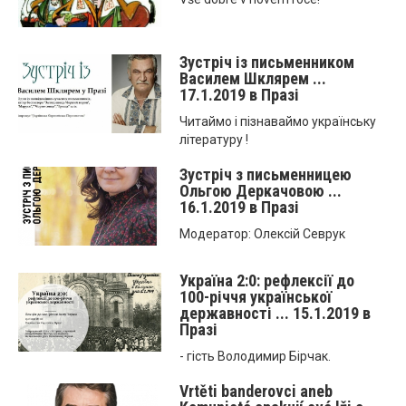
Зустріч із письменником
Василем Шклярем ...
17.1.2019 в Празі
Читаймо і пізнаваймо українську
літературу !
Зустріч з письменницею
Ольгою Деркачовою ...
16.1.2019 в Празі
Модератор: Олексій Севрук
Україна 2:0: рефлексії до
100-річчя української
державності ... 15.1.2019 в
Празі
- гість Володимир Бірчак.
Vrtěti banderovci aneb