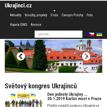
Ukrajinci.cz
Aktuality
Kroužky, projekty
O nás
Časopis Porohy
Foto
Kapela IGNIS
Anonce
Světový kongres Ukrajinců
Den jednoty Ukrajiny ...
20.1.2019 Karlův most v Praze
Přijďte vyjádřit podporu Ukrajině ve