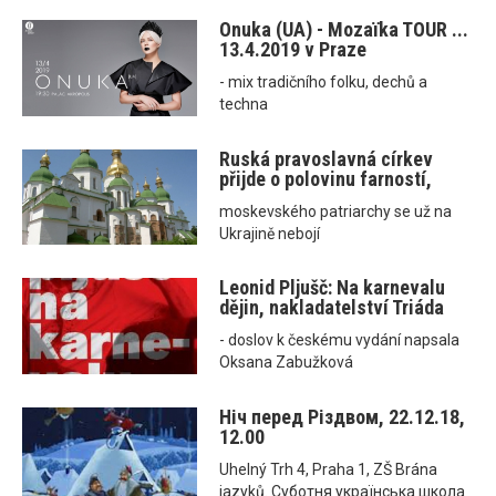
Onuka (UA) - Mozaїka TOUR ...
13.4.2019 v Praze
- mix tradičního folku, dechů a
techna
Ruská pravoslavná církev
přijde o polovinu farností,
moskevského patriarchy se už na
Ukrajině nebojí
Leonid Pljušč: Na karnevalu
dějin, nakladatelství Triáda
- doslov k českému vydání napsala
Oksana Zabužková
Ніч перед Різдвом, 22.12.18,
12.00
Uhelný Trh 4, Praha 1, ZŠ Brána
jazyků. Суботня українська школа