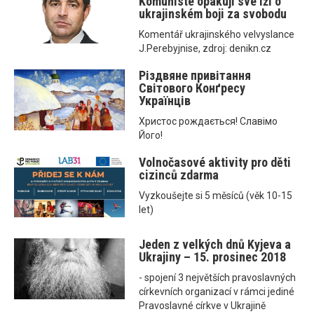
Komunisté opakují své lži o
ukrajinském boji za svobodu
Komentář ukrajinského velvyslance
J.Perebyjnise, zdroj: denikn.cz
Різдвяне привітання
Світового Конґресу
Українців
Христос рождається! Славімо
Його!
Volnočasové aktivity pro děti
cizinců zdarma
Vyzkoušejte si 5 měsíců (věk 10-15
let)
Jeden z velkých dnů Kyjeva a
Ukrajiny – 15. prosinec 2018
- spojení 3 největších pravoslavných
církevních organizací v rámci jediné
Pravoslavné církve v Ukrajině