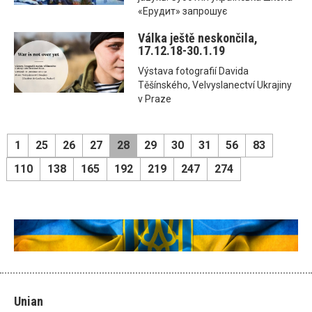
«Ерудит» запрошує
Válka ještě neskončila,
17.12.18-30.1.19
Výstava fotografií Davida
Těšínského, Velvyslanectví Ukrajiny
v Praze
1
25
26
27
28
29
30
31
56
83
110
138
165
192
219
247
274
Unian