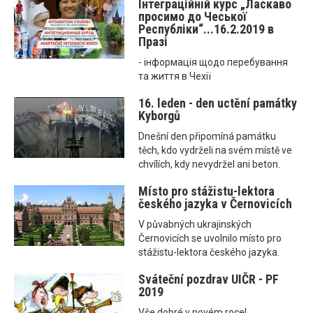
Інтеграційнiй курс „Ласкаво
просимо до Чеської
Республіки“...16.2.2019 в
Празі
- інформація щодо перебування
та життя в Чехії
16. leden - den uctění památky
Kyborgů
Dnešní den připomíná památku
těch, kdo vydrželi na svém místě ve
chvílích, kdy nevydržel ani beton.
Místo pro stážistu-lektora
českého jazyka v Černovicích
V půvabných ukrajinských
Černovicích se uvolnilo místo pro
stážistu-lektora českého jazyka.
Sváteční pozdrav UIČR - PF
2019
Vše dobré v novém roce!