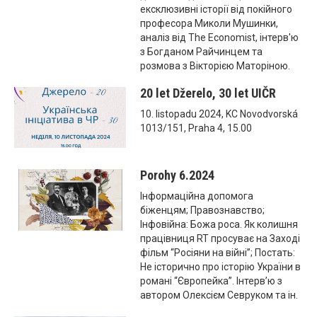
ексклюзивні історії від покійного
професора Миколи Мушинки,
аналіз від The Economist, інтерв'ю
з Богданом Райчинцем та
розмова з Вікторією Маторіною.
20 let Džerelo, 30 let UIČR
10. listopadu 2024, KC Novodvorská
1013/151, Praha 4, 15.00
Porohy 6.2024
Інформаційна допомога
біженцям; Правознавство;
Інфовійна: Божа роса. Як колишня
працівниця RT просуває на Заході
фільм “Росіяни на війні”; Постать:
Не історично про історію України в
романі “Європейка”. Інтерв’ю з
автором Олексієм Севруком та ін.