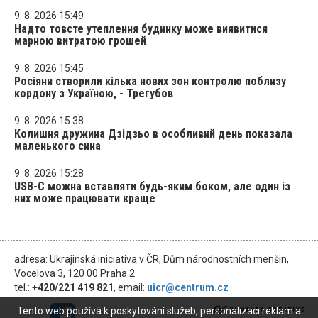
9. 8. 2026 15:49
Надто товсте утеплення будинку може виявитися
марною витратою грошей
9. 8. 2026 15:45
Росіяни створили кілька нових зон контролю поблизу
кордону з Україною, - Трегубов
9. 8. 2026 15:38
Колишня дружина Дзідзьо в особливий день показала
маленького сина
9. 8. 2026 15:28
USB-C можна вставляти будь-яким боком, але один із
них може працювати краще
adresa: Ukrajinská iniciativa v ČR, Dům národnostních menšin,
Vocelova 3, 120 00 Praha 2
tel.:
+420/221 419 821
, email:
uicr@centrum.cz
Tento web používá k poskytování služeb, personalizaci reklam a