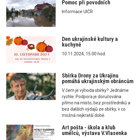
Pomoc při povodních
Informace UIČR
Den ukrajinské kultury a
kuchyně
10.11.2024, 15.00 hod.
Sbírka Drony za Ukrajinu
pomáhá ukrajinským obráncům
V čem je výhoda sbírky? Jednáme
rychle. Podpora je doručována
přímo na místo, bez prostředníků a
bez dalších výdajů ze sbírky, v co
možná nejkratší době.
Art pošta - škola a klub
umělců, výstava V.Vlasenka