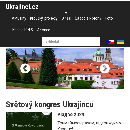
Ukrajinci.cz
Aktuality
Kroužky, projekty
O nás
Časopis Porohy
Foto
Kapela IGNIS
Anonce
Světový kongres Ukrajinců
Різдво 2024
Тримаймось разом, підтримуймо
Україну!