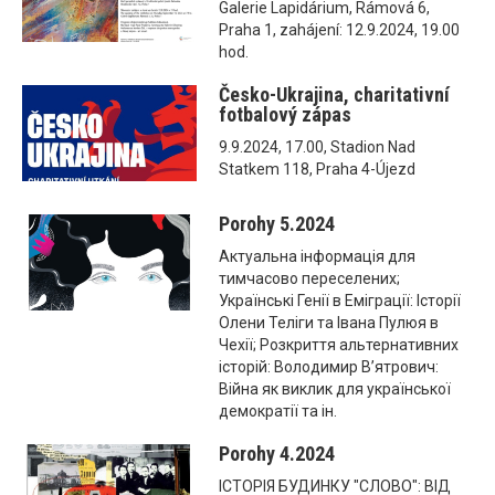
Galerie Lapidárium, Rámová 6,
Praha 1, zahájení: 12.9.2024, 19.00
hod.
Česko-Ukrajina, charitativní
fotbalový zápas
9.9.2024, 17.00, Stadion Nad
Statkem 118, Praha 4-Újezd
Porohy 5.2024
Актуальна інформація для
тимчасово переселених;
Українські Генії в Еміграції: Історії
Олени Теліги та Івана Пулюя в
Чехії; Розкриття альтернативних
історій: Володимир В’ятрович:
Війна як виклик для української
демократії та ін.
Porohy 4.2024
ІСТОРІЯ БУДИНКУ "СЛОВО": ВІД