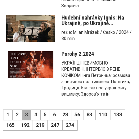
Зварича.
Hudební nahrávky Ignis: Na
Ukrajině, po Ukrajině...
režie: Milan Mrázek / Česko / 2024 /
80 min.
Porohy 2.2024
УКРАЇНЦІ НЕВИМОВНО
КРЕАТИВНІ, ІНТЕРВ’Ю З РЕНЕ
КОЧІКОМ; Інга Петричка: розмова
з чеською політикинею: Політика;
Традиції: 5 міфів про українську
вишивку; Здоров'я та ін.
1
2
3
4
5
6
28
56
83
110
138
165
192
219
247
274