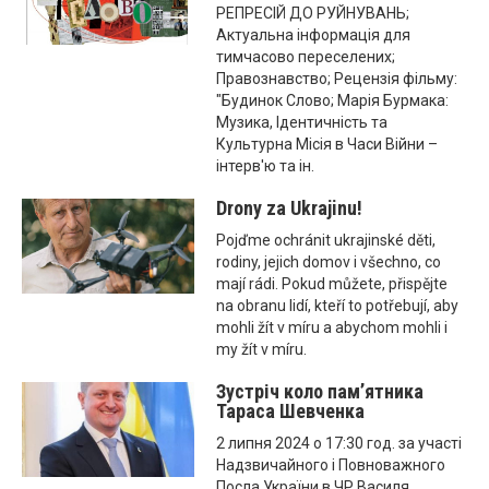
РЕПРЕСІЙ ДО РУЙНУВАНЬ;
Актуальна інформація для
тимчасово переселених;
Правознавство; Рецензія фільму:
"Будинок Слово; Марія Бурмака:
Музика, Ідентичність та
Культурна Місія в Часи Війни –
інтерв'ю та ін.
Drony za Ukrajinu!
Pojďme ochránit ukrajinské děti,
rodiny, jejich domov i všechno, co
mají rádi. Pokud můžete, přispějte
na obranu lidí, kteří to potřebují, aby
mohli žít v míru a abychom mohli i
my žít v míru.
Зустріч коло пам’ятника
Тараса Шевченка
2 липня 2024 о 17:30 год. за участі
Надзвичайного і Повноважного
Посла України в ЧР Василя