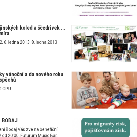
inských koled a ščedrivek ...
imíra
2, 6. ledna 2013, 8. ledna 2013
ky vánoční a do nového roku
spěchů
ků OPU
 BODAJ
ní Bodaj Vás zve na benefiční
 od 20:00, Futurum Music Bar,