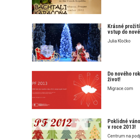
Krásné prožit
vstup do nové
Julia Kločko
Do nového rok
život!
Migrace.com
Poklidné ván
v roce 2013!
Centrum na podp