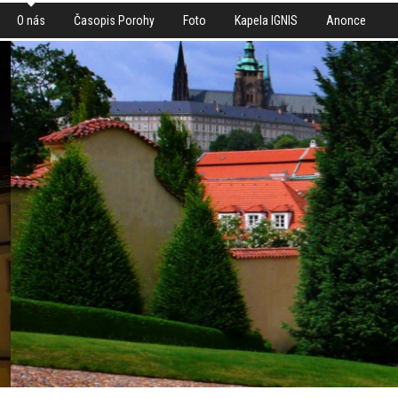
O nás
Časopis Porohy
Foto
Kapela IGNIS
Anonce