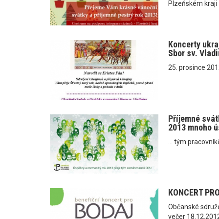
Plzeňském kraji
Koncerty ukraj
Sbor sv. Vlad
25. prosince 201
Příjemné svát
2013 mnoho ú
... tým pracovní
KONCERT PRO
Občanské sdruže
večer 18.12.2012