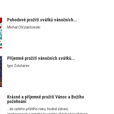
Pohodové prožití svátků vánočních...
Michal Chrzastowski
Příjemné prožití vánočních svátků...
Igor Zolotarev
Krásné a příjemné prožití Vánoc a Božího
požehnání
...do celého příštího roku, hodně zdraví,
spokojenosti a mnoho kousínků štěstí přeje Halyna