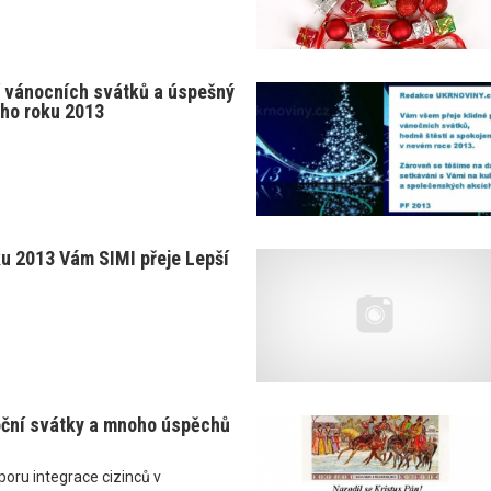
í vánocních svátků a úspešný
ho roku 2013
u 2013 Vám SIMI přeje Lepší
oční svátky a mnoho úspěchů
oru integrace cizinců v