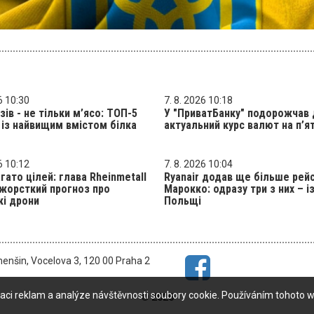
6 10:30
7. 8. 2026 10:18
зів - не тільки м’ясо: ТОП-5
У "ПриватБанку" подорожчав 
 із найвищим вмістом білка
актуальний курс валют на п’
6 10:12
7. 8. 2026 10:04
гато цілей: глава Rheinmetall
Ryanair додав ще більше рейс
жорсткий прогноз про
Марокко: одразу три з них – і
кі дрони
Польщі
menšin, Vocelova 3, 120 00 Praha 2
aci reklam a analýze návštěvnosti soubory cookie. Používáním tohoto w
© 2026