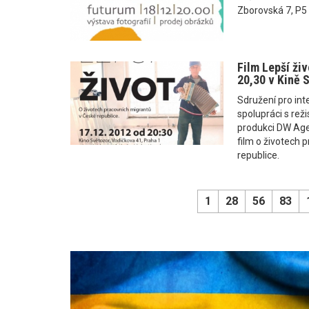
Zborovská 7, P5
Film Lepší živ
20,30 v Kině S
Sdružení pro inte
spolupráci s re
produkci DW Age
film o životech 
republice.
1
28
56
83