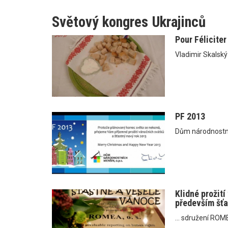
Světový kongres Ukrajinců
Pour Féliciter
Vladimir Skalský
PF 2013
Dům národnostn
Klidné prožit
především šťa
... sdružení RO