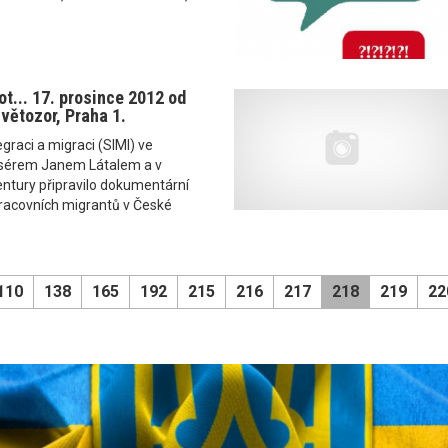
ot... 17. prosince 2012 od
větozor, Praha 1.
graci a migraci (SIMI) ve
žisérem Janem Látalem a v
ntury připravilo dokumentární
pracovních migrantů v České
110
138
165
192
215
216
217
218
219
22