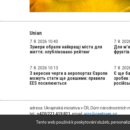
Unian
7. 8. 2026 10:40
7. 8. 202
Зумери обрали найкращі міста для
Для м’я
життя: опубліковано рейтинг
фруктів
7. 8. 2026 10:13
7. 8. 202
З вересня черги в аеропортах Європи
Є ще ба
можуть стати ще довшими: правила
зробив 
EES посилюються
російсь
adresa: Ukrajinská iniciativa v ČR, Dům národnostních 
tel.:
+420/221 419 821
, email:
uicr@centrum.cz
Tento web používá k poskytování služeb, personaliz