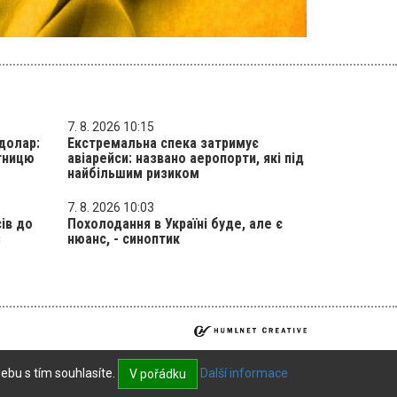
7. 8. 2026 10:15
долар:
Екстремальна спека затримує
ятницю
авіарейси: названо аеропорти, які під
найбільшим ризиком
7. 8. 2026 10:03
ів до
Похолодання в Україні буде, але є
з
нюанс, - синоптик
ebu s tím souhlasíte.
Další informace
V pořádku