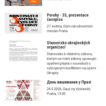
Porohy - 33, prezentace
časopisu
27. května, Dům národnostních
menšin Praha
Stanovisko ukrajinských
organizací
Stanovisko k vládnímu zákonu,
kterým se mění zákony upravující
opatření přijatá v souvislosti s
ozbrojeným konfliktem na území
Ukrajiny
День вишиванки у Празі
24.5.2026, Gauč na Výstavišti,
Praha, 13:00