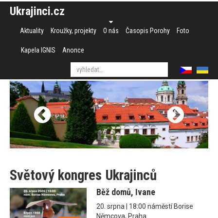
Ukrajinci.cz
Aktuality
Kroužky, projekty
O nás
Časopis Porohy
Foto
Kapela IGNIS
Anonce
Světový kongres Ukrajinců
Běž domů, Ivane
20. srpna | 18:00 náměstí Borise
Němcova, Praha