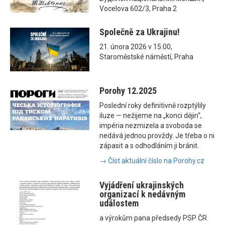
Vocelova 602/3, Praha 2
Společně za Ukrajinu!
21. února 2026 v 15:00,
Staroměstské náměstí, Praha
Porohy 12.2025
Poslední roky definitivně rozptýlily
iluze — nežijeme na „konci dějin“,
impéria nezmizela a svoboda se
nedává jednou provždy. Je třeba o ni
zápasit a s odhodláním ji bránit.
→ Číst aktuální číslo na Porohy.cz
Vyjádření ukrajinských
organizací k nedávným
událostem
a výrokům pana předsedy PSP ČR