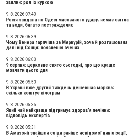
хвилин: рол із куркою
9. 8. 2026 07:40
Росія завдала по Одесі масованого удару: немає світла
та води, багато постраждалих
9. 8. 2026 06:39
Чому Венера гарячіша за Меркурій, хоча й розташована
далі від Сонця: пояснення вчених
9. 8. 2026 06:00
9 серпня: церковне свято сьогодні, про що краще
мовчати цього дня
9. 8. 2026 05:53
В Україні вже другий тиждень дешевшає морква:
скільки коштує кілограм
9. 8. 2026 05:35
Який чай найкраще підтримує здоров’я печінки:
відповідь експертів
9. 8. 2026 05:31
В Амазонії знайшли сліди раніше невідомої цивілізації,