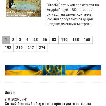
Віталій Портников про атентат на
Андрія Парубія, Війна триває:
ситуація на фронті критична.
Росіяни просуваються дедалі
швидше, зменшуючи втрати.
1
2
3
4
28
56
83
110
138
165
192
219
247
274
Unian
9. 8. 2026 07:41
Ситний білковий обід можна приготувати за кілька