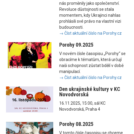
nás proměnily jako společenství.
Revoluce důstojnosti se stala
momentem, kdy Ukrajinci nahlas
prohlásili své právo na vlastní vizi
budoucnosti.
→ Číst aktuální číslo na Porohy.cz
Porohy 09.2025
V novém čísle časopisu „Porohy“ se
obracíme k tématům, která určují
naši schopnost zůstat bdělí v době
manipulací.
→ Číst aktuální číslo na Porohy.cz
Den ukrajinské kultury v KC
Novodvorská
16.11.2025, 15:00, sál KC
Novodvorská, Praha 4
Porohy 08.2025
V tomto čísle časopisu se chceme