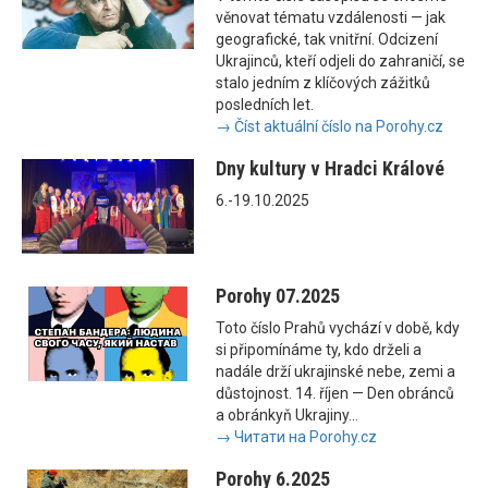
věnovat tématu vzdálenosti — jak
geografické, tak vnitřní. Odcizení
Ukrajinců, kteří odjeli do zahraničí, se
stalo jedním z klíčových zážitků
posledních let.
→ Číst aktuální číslo na Porohy.cz
Dny kultury v Hradci Králové
6.-19.10.2025
Porohy 07.2025
Toto číslo Prahů vychází v době, kdy
si připomínáme ty, kdo drželi a
nadále drží ukrajinské nebe, zemi a
důstojnost. 14. říjen — Den obránců
a obránkyň Ukrajiny...
→ Читати на Porohy.cz
Porohy 6.2025