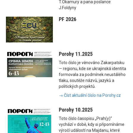
T.Okamury a pana poslance
J.Foldyny
PF 2026
Porohy 11.2025
Toto číslo je věnováno Zakarpatsku
— regionu, kde se ukrajinská identita
formovala za podmínek neustálého
tlaku, soutěže názvů, jazyků a
politických projektů.
→ Číst aktuální číslo na Porohy.cz
Porohy 10.2025
Toto číslo časopisu „Prah(y)“
vychází v době, kdy si připomínáme
výročí událostí na Majdanu, které