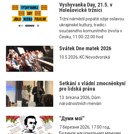
Vyshyvanka Day, 21.5. v
Holešovické tržnici
Tržní náměstí popáté ožije oslavou
ukrajinské kultury, tradic i
současného komunitního života v
Česku, 11.00-22.00 hod.
Svátek Dne matek 2026
10.5.2026, KC Novodvorská
Setkání s vládní zmocněnkyní
pro lidská práva
13. března 2026, Dům
národnostních menšin
"Думи мої"
7 березня 2026, 17:00 год,
Будинок національних меншин,