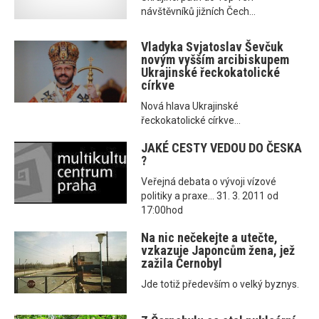
návštěvníků jižních Čech...
Vladyka Svjatoslav Ševčuk
novým vyšším arcibiskupem
Ukrajinské řeckokatolické
církve
Nová hlava Ukrajinské
řeckokatolické církve...
JAKÉ CESTY VEDOU DO ČESKA
?
Veřejná debata o vývoji vízové
politiky a praxe... 31. 3. 2011 od
17:00hod
Na nic nečekejte a utečte,
vzkazuje Japoncům žena, jež
zažila Černobyl
Jde totiž především o velký byznys.