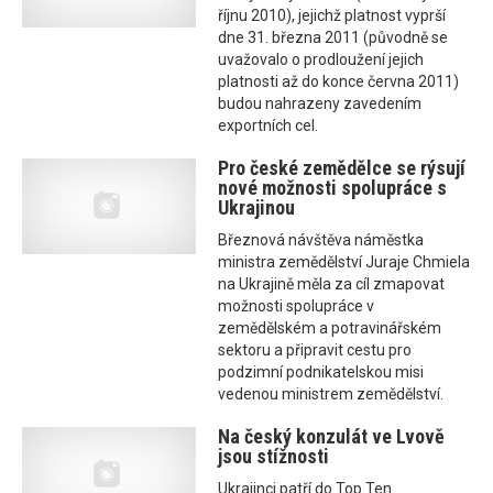
říjnu 2010), jejichž platnost vyprší
dne 31. března 2011 (původně se
uvažovalo o prodloužení jejich
platnosti až do konce června 2011)
budou nahrazeny zavedením
exportních cel.
Pro české zemědělce se rýsují
nové možnosti spolupráce s
Ukrajinou
Březnová návštěva náměstka
ministra zemědělství Juraje Chmiela
na Ukrajině měla za cíl zmapovat
možnosti spolupráce v
zemědělském a potravinářském
sektoru a připravit cestu pro
podzimní podnikatelskou misi
vedenou ministrem zemědělství.
Na český konzulát ve Lvově
jsou stížnosti
Ukrajinci patří do Top Ten