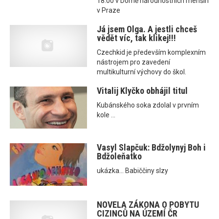
18.00 v Domě národnostních menšin
v Praze
Já jsem Olga. A jestli chceš
vědět víc, tak klikej!!!
Czechkid je především komplexním
nástrojem pro zavedení
multikulturní výchovy do škol.
Vitalij Klyčko obhájil titul
Kubánského soka zdolal v prvním
kole ...
Vasyl Slapčuk: Bdžolynyj Boh i
Bdžoleňatko
ukázka... Babiččiny slzy
NOVELA ZÁKONA O POBYTU
CIZINCŮ NA ÚZEMÍ ČR