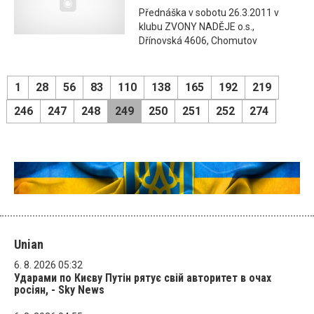
Přednáška v sobotu 26.3.2011 v
klubu ZVONY NADĚJE o.s.,
Dřínovská 4606, Chomutov
1
28
56
83
110
138
165
192
219
246
247
248
249
250
251
252
274
Unian
6. 8. 2026 05:32
Ударами по Києву Путін рятує свій авторитет в очах
росіян, - Sky News