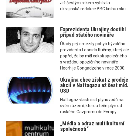
Již šestým rokem vybírala
ukrajinská redakce BBC knihu roku.
Exprezidenta Ukrajiny dostihl
případ sťatého novináře
Úřady prý omezily pohyb bývalého
prezidenta Leonida Kučmy, který ale
popřel, že by měl cokoli společného
s vraždou opozičního novináře
Heorhije Gongadzeho v roce 2000.
Ukrajina chce získat z prodeje
akcií v Naftogazu až šest mld.
USD
Naftogaz vlastní síť plynovodů na
svém území, kterou teče plyn od
ruského Gazpromu do Evropy.
„Média a odraz multikulturní
společnosti“