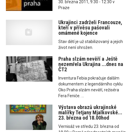
30. března 2011, 9:30 - 12:30 v
Praze
Ukrajinci zadrželi Francouze,
kteří v přívěsu pašovali
omámené kojence
Stav dětí je už stabilizovaný a jejich
život není ohrožen.
Praha slzám nevěří a Ještě
nezemřela Ukrajina ...dnes na
ČT2
Inventura Febia pokračuje dalším
dokumentem z legendárního cyklu
Oko Praha slzám nevěří, režiséra
Fera Feniče. ...
Výstava obrazů ukrajinské
malířky Tetjany Mjalkovské...
23. března od 18.00hod
Vernisáž ve středu 23. března od