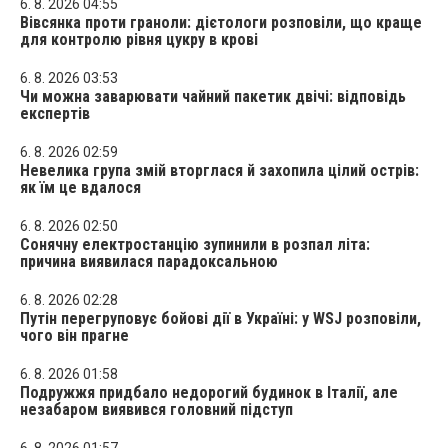
6. 8. 2026 04:55
Вівсянка проти граноли: дієтологи розповіли, що краще
для контролю рівня цукру в крові
6. 8. 2026 03:53
Чи можна заварювати чайний пакетик двічі: відповідь
експертів
6. 8. 2026 02:59
Невелика група змій вторглася й захопила цілий острів:
як їм це вдалося
6. 8. 2026 02:50
Сонячну електростанцію зупинили в розпал літа:
причина виявилася парадоксальною
6. 8. 2026 02:28
Путін перегруповує бойові дії в Україні: у WSJ розповіли,
чого він прагне
6. 8. 2026 01:58
Подружжя придбало недорогий будинок в Італії, але
незабаром виявився головний підступ
6. 8. 2026 01:57