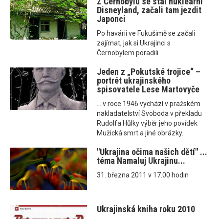
Z Černobylu se stal nukleární
Disneyland, začali tam jezdit
Japonci
Po havárii ve Fukušimě se začali
zajímat, jak si Ukrajinci s
Černobylem poradili.
Jeden z „Pokutské trojice“ –
portrét ukrajinského
spisovatele Lese Martovyče
... v roce 1946 vychází v pražském
nakladatelství Svoboda v překladu
Rudolfa Hůlky výběr jeho povídek
Mužická smrt a jiné obrázky.
"Ukrajina očima našich dětí" ...
téma Namaluj Ukrajinu...
31. března 2011 v 17.00 hodin
Ukrajinská kniha roku 2010