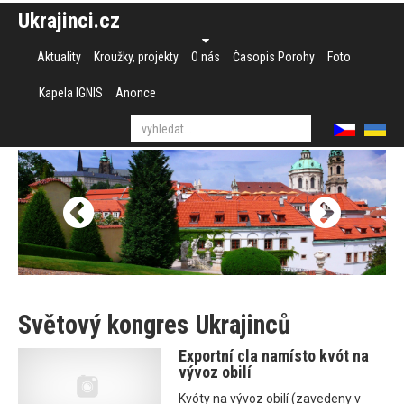
Ukrajinci.cz
Aktuality
Kroužky, projekty
O nás
Časopis Porohy
Foto
Kapela IGNIS
Anonce
Světový kongres Ukrajinců
Exportní cla namísto kvót na
vývoz obilí
Kvóty na vývoz obilí (zavedeny v