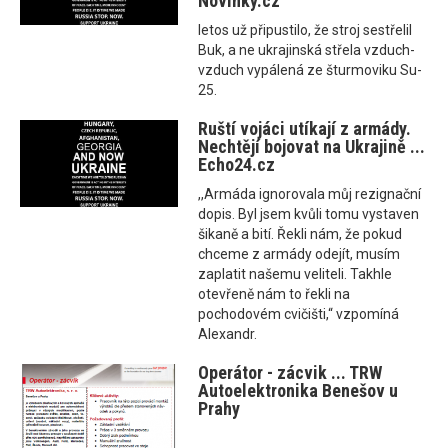
Novinky.cz
letos už připustilo, že stroj sestřelil
Buk, a ne ukrajinská střela vzduch-
vzduch vypálená ze šturmoviku Su-
25.
Ruští vojáci utíkají z armády.
Nechtějí bojovat na Ukrajině ...
Echo24.cz
,,Armáda ignorovala můj rezignační
dopis. Byl jsem kvůli tomu vystaven
šikaně a bití. Řekli nám, že pokud
chceme z armády odejít, musím
zaplatit našemu veliteli. Takhle
otevřeně nám to řekli na
pochodovém cvičišti,“ vzpomíná
Alexandr.
Operátor - zácvik ... TRW
Autoelektronika Benešov u
Prahy