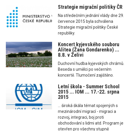
Strategie migrační politiky ČR
Na středečním jednání vlády dne 29.
července 2015 byla schválena
Strategie migrační politiky České
republiky.
Koncert kyjevského souboru
Alitea (Žana Gondarenko) ...
8.8. v Želivi
Duchovní hudba kyjevských chrámů.
Beseda s umělci po večerním
koncertě. Tlumočení zajištěno.
Letní škola - Summer School
2015 ... IOM ... 17.-22. srpna
2015
... široká škála témat spojených s
mezinárodní migrací - migraci a
rozvoj, integraci, boj proti
obchodování s lidmi atd. Program je
otevřen pro všechny stupně