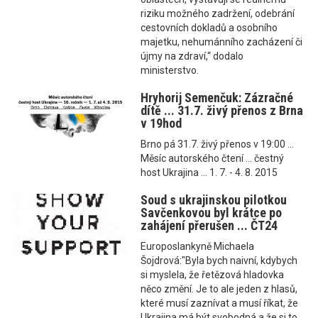
riziku možného zadržení, odebrání
cestovních dokladů a osobního
majetku, nehumánního zacházení či
újmy na zdraví,“ dodalo
ministerstvo.
Hryhorij Semenčuk: Zázračné
dítě ... 31.7. živý přenos z Brna
v 19hod
Brno pá 31.7. živý přenos v 19:00 ...
Měsíc autorského čtení ... čestný
host Ukrajina ... 1. 7. - 4. 8. 2015
Soud s ukrajinskou pilotkou
Savčenkovou byl krátce po
zahájení přerušen ... ČT24
Europoslankyně Michaela
Šojdrová:"Byla bych naivní, kdybych
si myslela, že řetězová hladovka
něco změní. Je to ale jeden z hlasů,
které musí zaznívat a musí říkat, že
Ukrajina má být svobodná a že si to