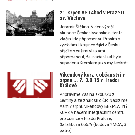
21. srpen ve 14hod v Praze u
sv. Václava
Jaromír Štětina: V den výročí
okupace Československa si tento
zločin lidé připomenou.Prosím a
vyzývám Ukrajince žijící v Česku:
přijďte s vašimi vlajkami
připomenout, že i vaše vlast byla
napadena Kremlem jako my tenkrát.
Víkendový kurz k občanství v
srpnu ... 7.-8.8.15 v Hradci
Králové
Připravíme Vás na zkoušku z
češtiny a ze znalostí o ČR. Nabízíme
Vám v srpnu víkendový BEZPLATNÝ
KURZ v našem Integračním centru
pro cizince v Hradci Králové,
Šafaříkova 666/9 (budova YMCA, 3.
patro).