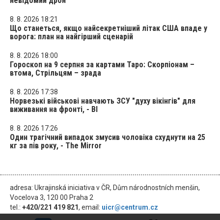
невідомий дрон
8. 8. 2026 18:21
Що станеться, якщо найсекретніший літак США впаде у
ворога: план на найгірший сценарій
8. 8. 2026 18:00
Гороскоп на 9 серпня за картами Таро: Скорпіонам –
втома, Стрільцям – зрада
8. 8. 2026 17:38
Норвезькі військові навчають ЗСУ "духу вікінгів" для
виживання на фронті, - BI
8. 8. 2026 17:26
Один трагічний випадок змусив чоловіка схуднути на 25
кг за пів року, - The Mirror
adresa: Ukrajinská iniciativa v ČR, Dům národnostních menšin,
Vocelova 3, 120 00 Praha 2
tel.:
+420/221 419 821
, email:
uicr@centrum.cz