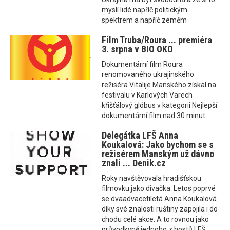
myslí lidé napříč politickým
spektrem a napříč zeměm
Film Truba/Roura ... premiéra
3. srpna v BIO OKO
Dokumentární film Roura
renomovaného ukrajinského
režiséra Vitalije Manského získal na
festivalu v Karlových Varech
křišťálový glóbus v kategorii Nejlepší
dokumentární film nad 30 minut.
Delegátka LFŠ Anna
Koukalová: Jako bychom se s
režisérem Manským už dávno
znali ... Denik.cz
Roky navštěvovala hradišťskou
filmovku jako divačka. Letos poprvé
se dvaadvacetiletá Anna Koukalová
díky své znalosti ruštiny zapojila i do
chodu celé akce. A to rovnou jako
průvodkyně jednoho z hostů LFŠ,