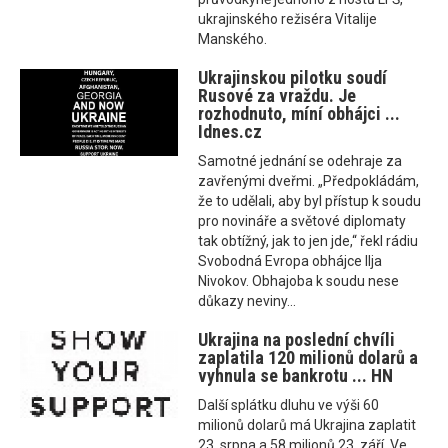
ukrajinského režiséra Vitalije
Manského.
Ukrajinskou pilotku soudí
Rusové za vraždu. Je
rozhodnuto, míní obhájci ...
Idnes.cz
Samotné jednání se odehraje za
zavřenými dveřmi. „Předpokládám,
že to udělali, aby byl přístup k soudu
pro novináře a světové diplomaty
tak obtížný, jak to jen jde,“ řekl rádiu
Svobodná Evropa obhájce Ilja
Nivokov. Obhajoba k soudu nese
důkazy neviny...
Ukrajina na poslední chvíli
zaplatila 120 milionů dolarů a
vyhnula se bankrotu ... HN
Další splátku dluhu ve výši 60
milionů dolarů má Ukrajina zaplatit
23. srpna a 58 milionů 23. září. Ve