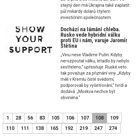
stejný den má Ukrajina také zaplatit
půl miliardy dolarů čtyřem
investičním společnostem.
Dochází na lámání chleba.
Rusko vede hybridní válku
proti EU i nám, varuje Jaromír
Štětina
„Vinu nese Vladimir Putin. Kdyby
nerozpoutal válku, letadlo by nebylo
sestřeleno,“ upřesňuje. Ruské veto
tak považuje za přiznání viny. „Kdyby
měli v Kremlu čisté svědomí,
podporovali by vyšetřování,“ tvrdí a
dodává: „Moskva nechce být
obviněna.“
1
28
56
83
105
106
107
108
109
110
111
138
165
192
219
247
274