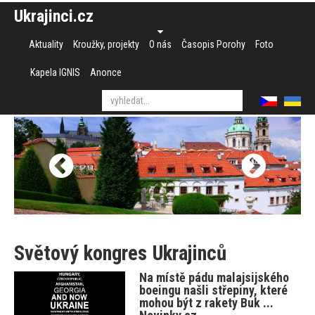
Ukrajinci.cz
Aktuality
Kroužky, projekty
O nás
Časopis Porohy
Foto
Kapela IGNIS
Anonce
Světový kongres Ukrajinců
Na místě pádu malajsijského
boeingu našli střepiny, které
mohou být z rakety Buk ...