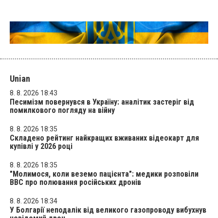
Unian
8. 8. 2026 18:43
Песимізм повернувся в Україну: аналітик застеріг від
помилкового погляду на війну
8. 8. 2026 18:35
Складено рейтинг найкращих вживаних відеокарт для
купівлі у 2026 році
8. 8. 2026 18:35
"Молимося, коли веземо пацієнта": медики розповіли
BBC про полювання російських дронів
8. 8. 2026 18:34
У Болгарії неподалік від великого газопроводу вибухнув