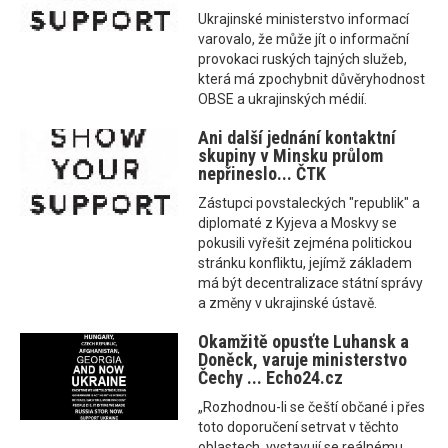
Ukrajinské ministerstvo informací
varovalo, že může jít o informační
provokaci ruských tajných služeb,
která má zpochybnit důvěryhodnost
OBSE a ukrajinských médií.
Ani další jednání kontaktní
skupiny v Minsku průlom
nepřineslo... ČTK
Zástupci povstaleckých "republik" a
diplomaté z Kyjeva a Moskvy se
pokusili vyřešit zejména politickou
stránku konfliktu, jejímž základem
má být decentralizace státní správy
a změny v ukrajinské ústavě.
Okamžitě opusťte Luhansk a
Doněck, varuje ministerstvo
Čechy ... Echo24.cz
„Rozhodnou-li se čeští občané i přes
toto doporučení setrvat v těchto
oblastech, vystavují se reálnému