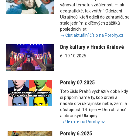
věnovat tématu vzdálenosti — jak
geografické, tak vnitřní. Odcizení
Ukrajinců, kteří odjeli do zahraničí, se
stalo jedním z klíčových zážitků
posledních let.
→ Číst aktuální číslo na Porohy.cz
Dny kultury v Hradci Králové
6.-19.10.2025
Porohy 07.2025
Toto číslo Prahů vychází v době, kdy
si připomínáme ty, kdo drželi a
nadále drží ukrajinské nebe, zemi a
důstojnost. 14. říjen — Den obránců
a obránkyň Ukrajiny...
→ Читати на Porohy.cz
Porohy 6.2025