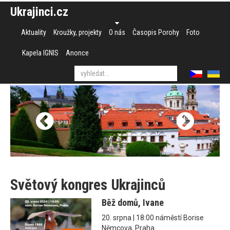
Ukrajinci.cz
Aktuality
Kroužky, projekty
O nás
Časopis Porohy
Foto
Kapela IGNIS
Anonce
Světový kongres Ukrajinců
Běž domů, Ivane
20. srpna | 18:00 náměstí Borise
Němcova, Praha