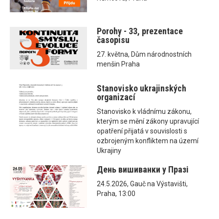
Porohy - 33, prezentace
časopisu
27. května, Dům národnostních
menšin Praha
Stanovisko ukrajinských
organizací
Stanovisko k vládnímu zákonu,
kterým se mění zákony upravující
opatření přijatá v souvislosti s
ozbrojeným konfliktem na území
Ukrajiny
День вишиванки у Празі
24.5.2026, Gauč na Výstavišti,
Praha, 13:00