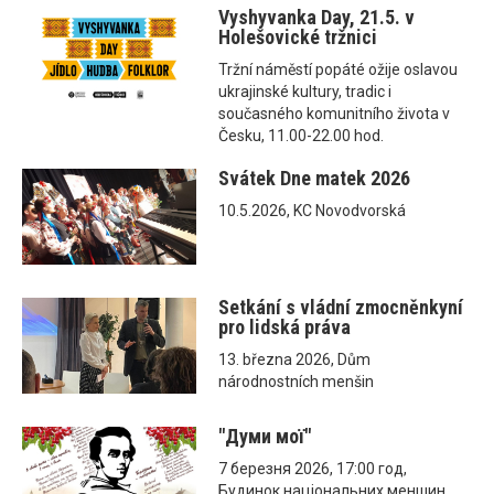
Vyshyvanka Day, 21.5. v
Holešovické tržnici
Tržní náměstí popáté ožije oslavou
ukrajinské kultury, tradic i
současného komunitního života v
Česku, 11.00-22.00 hod.
Svátek Dne matek 2026
10.5.2026, KC Novodvorská
Setkání s vládní zmocněnkyní
pro lidská práva
13. března 2026, Dům
národnostních menšin
"Думи мої"
7 березня 2026, 17:00 год,
Будинок національних меншин,