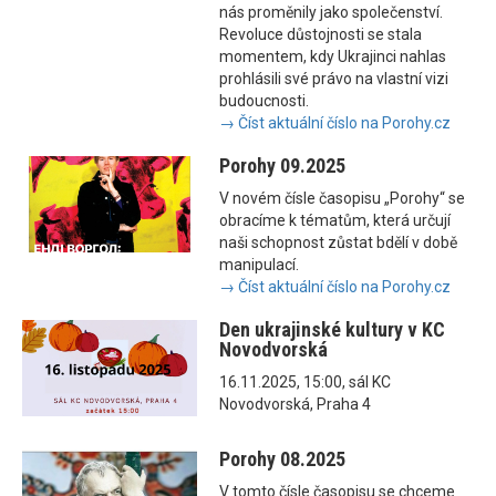
nás proměnily jako společenství.
Revoluce důstojnosti se stala
momentem, kdy Ukrajinci nahlas
prohlásili své právo na vlastní vizi
budoucnosti.
→ Číst aktuální číslo na Porohy.cz
Porohy 09.2025
V novém čísle časopisu „Porohy“ se
obracíme k tématům, která určují
naši schopnost zůstat bdělí v době
manipulací.
→ Číst aktuální číslo na Porohy.cz
Den ukrajinské kultury v KC
Novodvorská
16.11.2025, 15:00, sál KC
Novodvorská, Praha 4
Porohy 08.2025
V tomto čísle časopisu se chceme