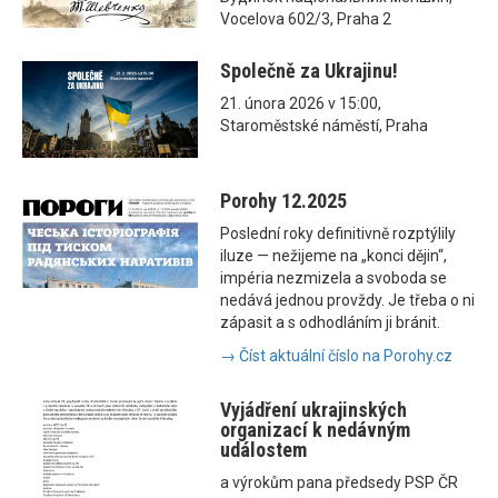
Vocelova 602/3, Praha 2
Společně za Ukrajinu!
21. února 2026 v 15:00,
Staroměstské náměstí, Praha
Porohy 12.2025
Poslední roky definitivně rozptýlily
iluze — nežijeme na „konci dějin“,
impéria nezmizela a svoboda se
nedává jednou provždy. Je třeba o ni
zápasit a s odhodláním ji bránit.
→ Číst aktuální číslo na Porohy.cz
Vyjádření ukrajinských
organizací k nedávným
událostem
a výrokům pana předsedy PSP ČR