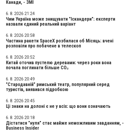
Канади, - ЗМІ
6. 8. 2026 21:24
Чим Україна може знищувати "Іскандери": експерти
назвали єдиний реальний варіант
6. 8. 2026 20:58
Частина ракети SpaceX розбилася об Місяць: вчені
розповіли про побачене в телескоп
6. 8. 2026 20:52
Китай оточив пустелю деревами: через роки вона
почала поглинати більше CO₂
6. 8. 2026 20:49
"Стародавній" римський театр, популярний серед
туристів, виявився підробкою
6. 8. 2026 20:45
Ці знаки на долоні є не у всіх: що вони означають
6. 8. 2026 20:18
Дістатися "нуля" стає майже неможливим завданням, -
Business Insider