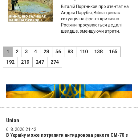
Віталій Портников про атентат на
Андрія Парубія, Війна триває:
ситуація на фронті критична.
Росіяни просуваються дедалі
швидше, зменшуючи втрати.
1
2
3
4
28
56
83
110
138
165
192
219
247
274
Unian
6. 8. 2026 21:42
В Україну може потрапити антидронова ракета CM-70 з