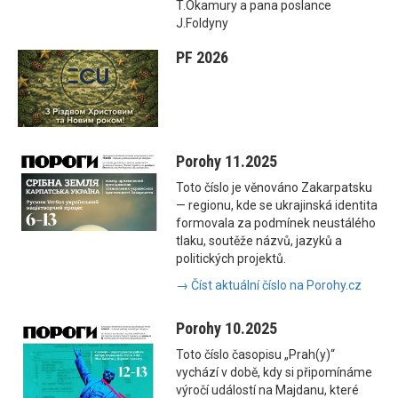
T.Okamury a pana poslance
J.Foldyny
PF 2026
Porohy 11.2025
Toto číslo je věnováno Zakarpatsku
— regionu, kde se ukrajinská identita
formovala za podmínek neustálého
tlaku, soutěže názvů, jazyků a
politických projektů.
→ Číst aktuální číslo na Porohy.cz
Porohy 10.2025
Toto číslo časopisu „Prah(y)“
vychází v době, kdy si připomínáme
výročí událostí na Majdanu, které