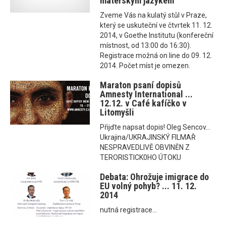
mateřským jazykem
Zveme Vás na kulatý stůl v Praze,
který se uskuteční ve čtvrtek 11. 12.
2014, v Goethe Institutu (konfereční
místnost, od 13:00 do 16:30).
Registrace možná on line do 09. 12.
2014. Počet míst je omezen.
Maraton psaní dopisů
Amnesty International ...
12.12. v Café kafíčko v
Litomyšli
Přijďte napsat dopis! Oleg Sencov...
Ukrajina/UKRAJINSKÝ FILMAŘ
NESPRAVEDLIVĚ OBVINĚN Z
TERORISTICK0HO ÚTOKU
Debata: Ohrožuje imigrace do
EU volný pohyb? ... 11. 12.
2014
nutná registrace...