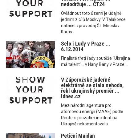
nedodržuje ... ČT24
Ovládnout toto území je údajně
jedním z cílů Moskvy. V Talakovce
natáčel zpravodaj ČT Miroslav
Karas.
Selo i Ludy v Praze ...
6.12.2014
Finalisté třetí řady soutěže "Ukrajina
má talent"... v Hany Bany v Praze ...
V Záporožské jaderné
elektrárně se stala nehoda,
řekl ukrajinský premiér ...
Idnes.cz
Mezinárodní agentura pro
atomovou energii (MAAE) podle
Reuters prozatím incident na
Ukrajině nekomentovala.
Petiční Majdan