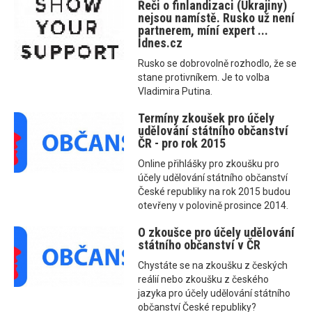
Řeči o finlandizaci (Ukrajiny)
nejsou namístě. Rusko už není
partnerem, míní expert ...
Idnes.cz
Rusko se dobrovolně rozhodlo, že se
stane protivníkem. Je to volba
Vladimira Putina.
Termíny zkoušek pro účely
udělování státního občanství
ČR - pro rok 2015
Online přihlášky pro zkoušku pro
účely udělování státního občanství
České republiky na rok 2015 budou
otevřeny v polovině prosince 2014.
O zkoušce pro účely udělování
státního občanství v ČR
Chystáte se na zkoušku z českých
reálií nebo zkoušku z českého
jazyka pro účely udělování státního
občanství České republiky?