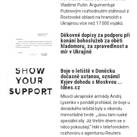
Vladimir Putin. Argumentuje
Putinovým rozhodnutím stáhnout z
Rostovské oblasti na hranicích s
Ukrajinou více než 17 000 vojáků.
Děkovné dopisy za podporu při
konání bohoslužeb za oběti
hladomoru, za spravedlnost a
mír v Ukrajině
Boje o letiště v Doněcku
dočasně ustanou, oznámil
Kyjev dohodu s Moskvou ...
Idnes.cz
Mluvčí ukrajinské armády Andrij
Lysenko v pondělí prohlásil, že boje u
doněckého letiště byly o víkendu
mimořádně tvrdé. „Jsou tam ruské
speciální síly. Již třetím dnem se o
něco pokoušejí,“ řekl v telefonickém
rozhovoru s agenturou Reuters.