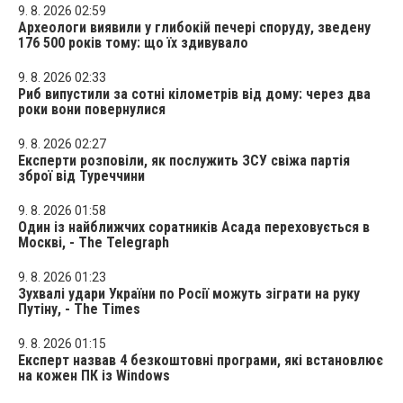
9. 8. 2026 02:59
Археологи виявили у глибокій печері споруду, зведену
176 500 років тому: що їх здивувало
9. 8. 2026 02:33
Риб випустили за сотні кілометрів від дому: через два
роки вони повернулися
9. 8. 2026 02:27
Експерти розповіли, як послужить ЗСУ свіжа партія
зброї від Туреччини
9. 8. 2026 01:58
Один із найближчих соратників Асада переховується в
Москві, - The Telegraph
9. 8. 2026 01:23
Зухвалі удари України по Росії можуть зіграти на руку
Путіну, - The Times
9. 8. 2026 01:15
Експерт назвав 4 безкоштовні програми, які встановлює
на кожен ПК із Windows