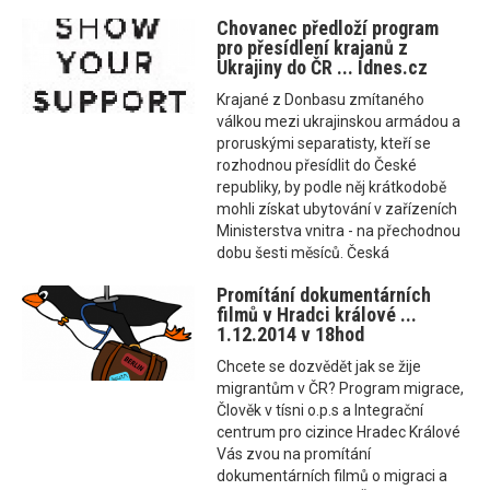
Chovanec předloží program
pro přesídlení krajanů z
Ukrajiny do ČR ... Idnes.cz
Krajané z Donbasu zmítaného
válkou mezi ukrajinskou armádou a
proruskými separatisty, kteří se
rozhodnou přesídlit do České
republiky, by podle něj krátkodobě
mohli získat ubytování v zařízeních
Ministerstva vnitra - na přechodnou
dobu šesti měsíců. Česká
Promítání dokumentárních
filmů v Hradci králové ...
1.12.2014 v 18hod
Chcete se dozvědět jak se žije
migrantům v ČR? Program migrace,
Člověk v tísni o.p.s a Integrační
centrum pro cizince Hradec Králové
Vás zvou na promítání
dokumentárních filmů o migraci a