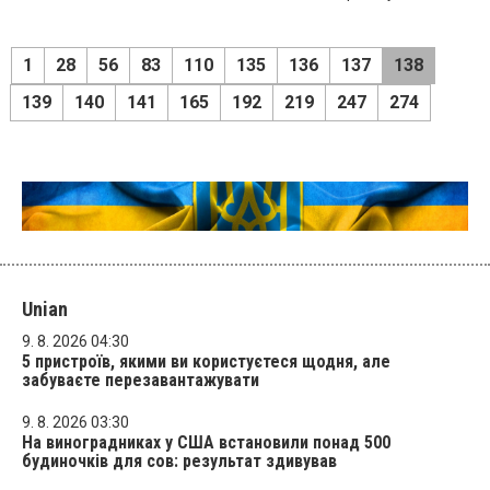
1
28
56
83
110
135
136
137
138
139
140
141
165
192
219
247
274
Unian
9. 8. 2026 04:30
5 пристроїв, якими ви користуєтеся щодня, але
забуваєте перезавантажувати
9. 8. 2026 03:30
На виноградниках у США встановили понад 500
будиночків для сов: результат здивував