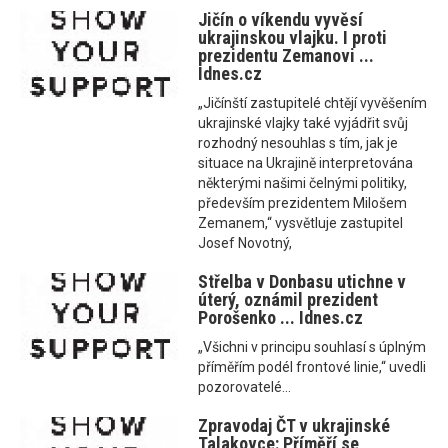
Jičín o víkendu vyvěsí
ukrajinskou vlajku. I proti
prezidentu Zemanovi ...
Idnes.cz
„Jičínští zastupitelé chtějí vyvěšením
ukrajinské vlajky také vyjádřit svůj
rozhodný nesouhlas s tím, jak je
situace na Ukrajině interpretována
některými našimi čelnými politiky,
především prezidentem Milošem
Zemanem,“ vysvětluje zastupitel
Josef Novotný,
Střelba v Donbasu utichne v
úterý, oznámil prezident
Porošenko ... Idnes.cz
„Všichni v principu souhlasí s úplným
příměřím podél frontové linie,“ uvedli
pozorovatelé...
Zpravodaj ČT v ukrajinské
Talakovce: Příměří se