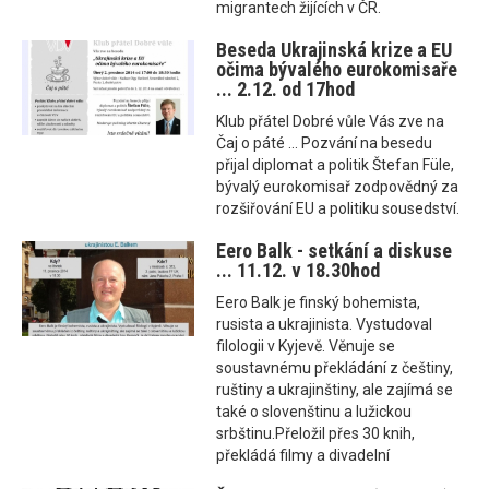
migrantech žijících v ČR.
Beseda Ukrajinská krize a EU
očima bývalého eurokomisaře
... 2.12. od 17hod
Klub přátel Dobré vůle Vás zve na
Čaj o páté ... Pozvání na besedu
přijal diplomat a politik Štefan Füle,
bývalý eurokomisař zodpovědný za
rozšiřování EU a politiku sousedství.
Eero Balk - setkání a diskuse
... 11.12. v 18.30hod
Eero Balk je finský bohemista,
rusista a ukrajinista. Vystudoval
filologii v Kyjevě. Věnuje se
soustavnému překládání z češtiny,
ruštiny a ukrajinštiny, ale zajímá se
také o slovenštinu a lužickou
srbštinu.Přeložil přes 30 knih,
překládá filmy a divadelní