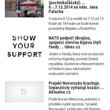
(postmikulášský) ...
6.-.7.12.2014 na nám. Jana
Palacha
V sobotu 6.12 a neděli od 7.12.od 12
hodin do 18 hodin se bude konat
pravidelný Majdan u Rudolfína.
NATO podpoří Ukrajinu,
spojenci otevřou Kyjevu čtyři
fondy ... Idnes.cz
Jeden z fondů, který má na starosti
reformu logistiky, povede Česká
republika. Společně s Nizozemskem
a Polskem jsou takzvanými
vedoucími zeměmi.
Projekt Novorusko krachuje.
Separatisty vytlačují kozáci ...
Aktualne.cz
Podle Borise Němcova, jednoho z
předáků ruské opozice, "projekt
Novorusko" vzdal sám šéf Kremlu