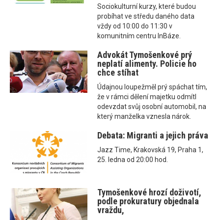
Sociokulturní kurzy, které budou
probíhat ve středu daného data
vždy od 10:00 do 11:30 v
komunitním centru InBáze.
Advokát Tymošenkové prý
neplatí alimenty. Policie ho
chce stíhat
Údajnou loupežměl prý spáchat tím,
že v rámci dělení majetku odmítl
odevzdat svůj osobní automobil, na
který manželka vznesla nárok.
Debata: Migranti a jejich práva
Jazz Time, Krakovská 19, Praha 1,
25. ledna od 20:00 hod.
Tymošenkové hrozí doživotí,
podle prokuratury objednala
vraždu,