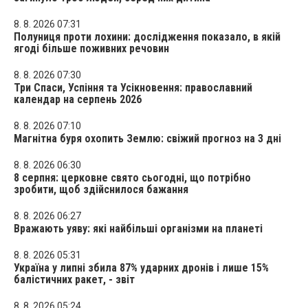
8. 8. 2026 07:31
Полуниця проти лохини: дослідження показало, в якій
ягоді більше поживних речовин
8. 8. 2026 07:30
Три Спаси, Успіння та Усікновення: православний
календар на серпень 2026
8. 8. 2026 07:10
Магнітна буря охопить Землю: свіжий прогноз на 3 дні
8. 8. 2026 06:30
8 серпня: церковне свято сьогодні, що потрібно
зробити, щоб здійснилося бажання
8. 8. 2026 06:27
Вражають уяву: які найбільші організми на планеті
8. 8. 2026 05:31
Україна у липні збила 87% ударних дронів і лише 15%
балістичних ракет, - звіт
8. 8. 2026 05:24