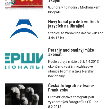
skupin
8. února v 16 hodin v Modřanském
biografu
Nový kanál pro děti ve třech
jazycích na Ukrajině
Stanice se zaměří na děti ve věku od
4 do 16 let.
Pershiy nacionalnyj může
skončit
Podle zdroje může být k 1.4.2013
ukončeno vysílání rozhlasové
stanice Promin a také Pershiy
nacionalnyj.
Česká fotografie v Ivano-
Frankivsku
Putovní výstava fotografií pěti
významných fotografů z ČR... do
8.2.2013