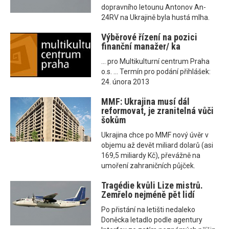
dopravního letounu Antonov An-
24RV na Ukrajině byla hustá mlha.
Výběrové řízení na pozici
finanční manažer/ ka
... pro Multikulturní centrum Praha
o.s. ... Termín pro podání přihlášek:
24. února 2013
MMF: Ukrajina musí dál
reformovat, je zranitelná vůči
šokům
Ukrajina chce po MMF nový úvěr v
objemu až devět miliard dolarů (asi
169,5 miliardy Kč), převážně na
umoření zahraničních půjček.
Tragédie kvůli Lize mistrů.
Zemřelo nejméně pět lidí
Po přistání na letišti nedaleko
Doněcka letadlo podle agentury