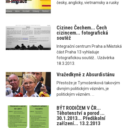
česky, anglicky, vietnamsky a rusky
Cizinec Čechem... Čech
cizincem... fotografická
soutěž
Integrační centrum Praha a Městská
část Praha 13 vyhlašuje
fotografickou soutěž... Uzávěrka
18.3.2013.
Vražedkyně z Absurdistánu
Přestože je Tymošenková takovým
divným politickým vězněm, je
politickým vězněm. ...
BÝT RODIČEM V ČR...
Těhotenství a porod ...
30.1.2013... Předškolní
zařízení... 13.2.2013