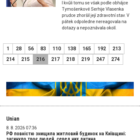
I kvůli tomu se však podle obhájce
Tymošenkové Serhije Vlasenka
prudce zhoršil její zdravotní stav. V
pátek odpoledne nereagovala na
dotazy a nepoznávala okolí.
1
28
56
83
110
138
165
192
213
214
215
216
217
218
219
247
274
Unian
8. 8. 2026 07:36
РФ повністю знищила житловий будинок на Київщині:
загинуло троє людей, серед них дитина