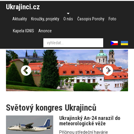
Ukrajinci.cz
Aktuality
Kroužky, projekty
O nás
Časopis Porohy
Foto
Kapela IGNIS
Anonce
Světový kongres Ukrajinců
Ukrajinský An-24 narazil do
meteorologické věže
Příčinou středeční havárie