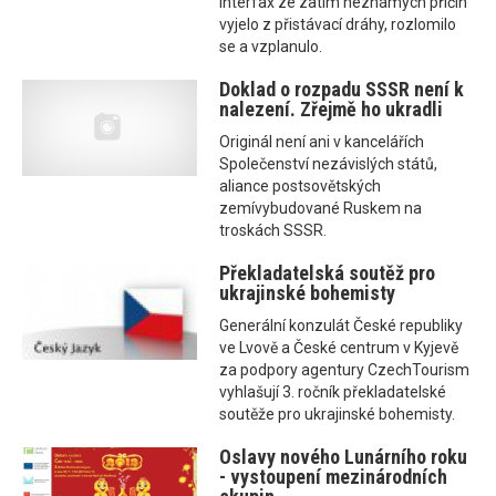
Interfax ze zatím neznámých příčin
vyjelo z přistávací dráhy, rozlomilo
se a vzplanulo.
Doklad o rozpadu SSSR není k
nalezení. Zřejmě ho ukradli
Originál není ani v kancelářích
Společenství nezávislých států,
aliance postsovětských
zemívybudované Ruskem na
troskách SSSR.
Překladatelská soutěž pro
ukrajinské bohemisty
Generální konzulát České republiky
ve Lvově a České centrum v Kyjevě
za podpory agentury CzechTourism
vyhlašují 3. ročník překladatelské
soutěže pro ukrajinské bohemisty.
Oslavy nového Lunárního roku
- vystoupení mezinárodních