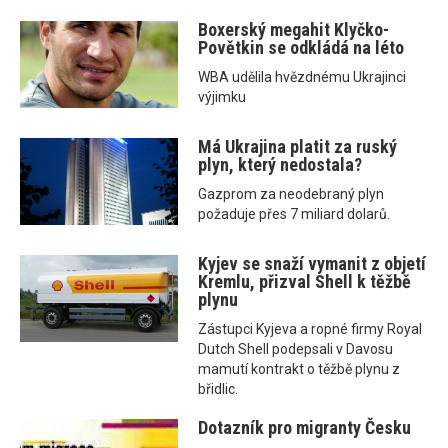
Boxerský megahit Klyčko-
Povětkin se odkládá na léto
WBA udělila hvězdnému Ukrajinci
výjimku
Má Ukrajina platit za ruský
plyn, který nedostala?
Gazprom za neodebraný plyn
požaduje přes 7 miliard dolarů.
Kyjev se snaží vymanit z objetí
Kremlu, přizval Shell k těžbě
plynu
Zástupci Kyjeva a ropné firmy Royal
Dutch Shell podepsali v Davosu
mamutí kontrakt o těžbě plynu z
břidlic.
Dotazník pro migranty Česku