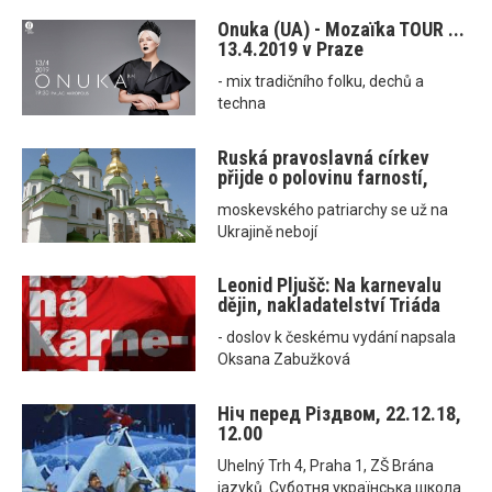
Onuka (UA) - Mozaїka TOUR ...
13.4.2019 v Praze
- mix tradičního folku, dechů a
techna
Ruská pravoslavná církev
přijde o polovinu farností,
moskevského patriarchy se už na
Ukrajině nebojí
Leonid Pljušč: Na karnevalu
dějin, nakladatelství Triáda
- doslov k českému vydání napsala
Oksana Zabužková
Ніч перед Різдвом, 22.12.18,
12.00
Uhelný Trh 4, Praha 1, ZŠ Brána
jazyků. Суботня українська школа