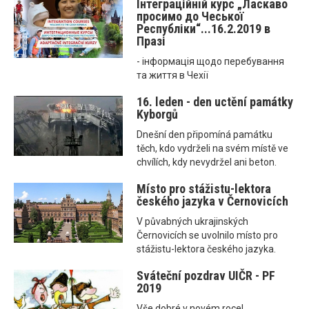
Інтеграційнiй курс „Ласкаво
просимо до Чеської
Республіки“...16.2.2019 в
Празі
- інформація щодо перебування
та життя в Чехії
16. leden - den uctění památky
Kyborgů
Dnešní den připomíná památku
těch, kdo vydrželi na svém místě ve
chvílích, kdy nevydržel ani beton.
Místo pro stážistu-lektora
českého jazyka v Černovicích
V půvabných ukrajinských
Černovicích se uvolnilo místo pro
stážistu-lektora českého jazyka.
Sváteční pozdrav UIČR - PF
2019
Vše dobré v novém roce!