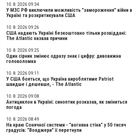
10. 8. 2026 09:34
У МЗС РФ виключили можливість "замороження" війни в
Україні та розкритикували США
10. 8. 2026 09:26
США надають Україні безкоштовно тільки розвіддані:
The Atlantic назвав причини
10. 8. 2026 09:25
Один сірник змінює одразу знак і цифру: дивовижна
головоломка
10. 8. 2026 09:11
У США бояться, що Україна вироблятиме Patriot
швидше і дешевше, - The Atlantic
10. 8. 2026 09:08
Антициклон в Україні: синоптик розказав, як зміниться
погода
10. 8. 2026 08:49
На краю Сонячної системи - "вогняна стіна" у 50 тисяч
градусів: "Вояджери" її перетнули