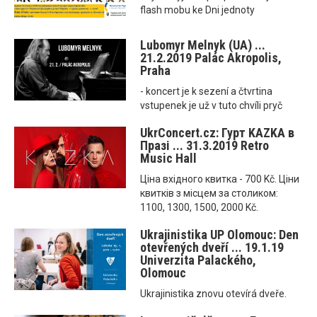
flash mobu ke Dni jednoty
Lubomyr Melnyk (UA) ...
21.2.2019 Palác Akropolis,
Praha
- koncert je k sezení a čtvrtina
vstupenek je už v tuto chvíli pryč
UkrConcert.cz: Гурт KAZKA в
Празі ... 31.3.2019 Retro
Music Hall
Ціна вхідного квитка - 700 Kč. Ціни
квитків з місцем за столиком:
1100, 1300, 1500, 2000 Kč.
Ukrajinistika UP Olomouc: Den
otevřených dveří ... 19.1.19
Univerzita Palackého,
Olomouc
Ukrajinistika znovu otevírá dveře.