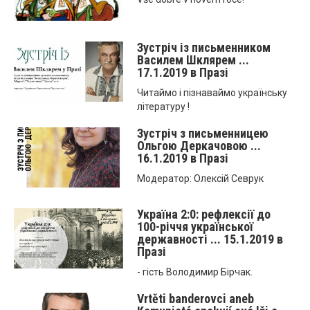
Зустріч із письменником
Василем Шклярем ...
17.1.2019 в Празі
Читаймо і пізнаваймо українську
літературу !
Зустріч з письменницею
Ольгою Деркачовою ...
16.1.2019 в Празі
Модератор: Олексій Севрук
Україна 2:0: рефлексії до
100-річчя української
державності ... 15.1.2019 в
Празі
- гість Володимир Бірчак.
Vrtěti banderovci aneb