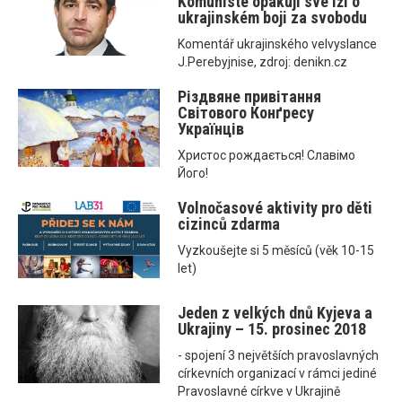
Komunisté opakují své lži o
ukrajinském boji za svobodu
Komentář ukrajinského velvyslance
J.Perebyjnise, zdroj: denikn.cz
Різдвяне привітання
Світового Конґресу
Українців
Христос рождається! Славімо
Його!
Volnočasové aktivity pro děti
cizinců zdarma
Vyzkoušejte si 5 měsíců (věk 10-15
let)
Jeden z velkých dnů Kyjeva a
Ukrajiny – 15. prosinec 2018
- spojení 3 největších pravoslavných
církevních organizací v rámci jediné
Pravoslavné církve v Ukrajině