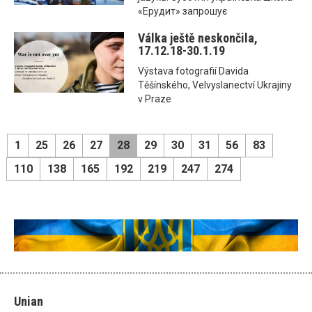
«Ерудит» запрошує
Válka ještě neskončila,
17.12.18-30.1.19
Výstava fotografií Davida
Těšínského, Velvyslanectví Ukrajiny
v Praze
1
25
26
27
28
29
30
31
56
83
110
138
165
192
219
247
274
Unian