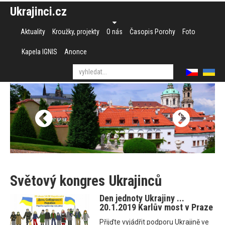
Ukrajinci.cz
Aktuality
Kroužky, projekty
O nás
Časopis Porohy
Foto
Kapela IGNIS
Anonce
Světový kongres Ukrajinců
Den jednoty Ukrajiny ...
20.1.2019 Karlův most v Praze
Přijďte vyjádřit podporu Ukrajině ve