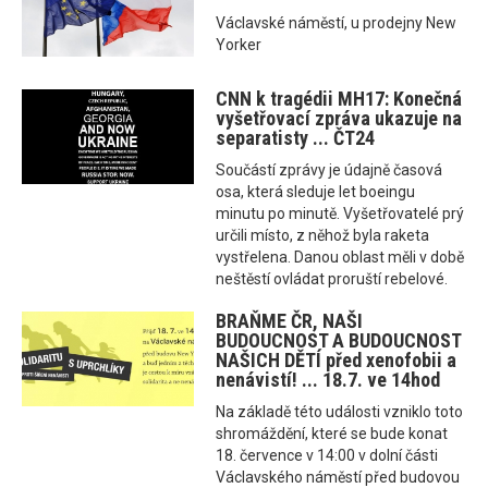
Václavské náměstí, u prodejny New
Yorker
CNN k tragédii MH17: Konečná
vyšetřovací zpráva ukazuje na
separatisty ... ČT24
Součástí zprávy je údajně časová
osa, která sleduje let boeingu
minutu po minutě. Vyšetřovatelé prý
určili místo, z něhož byla raketa
vystřelena. Danou oblast měli v době
neštěstí ovládat proruští rebelové.
BRAŇME ČR, NAŠI
BUDOUCNOST A BUDOUCNOST
NAŠICH DĚTÍ před xenofobii a
nenávistí! ... 18.7. ve 14hod
Na základě této události vzniklo toto
shromáždění, které se bude konat
18. července v 14:00 v dolní části
Václavského náměstí před budovou