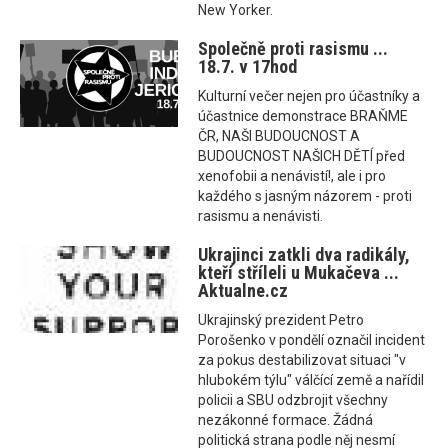
New Yorker.
Společně proti rasismu ...
18.7. v 17hod
Kulturní večer nejen pro účastníky a
účastnice demonstrace BRAŇME
ČR, NAŠI BUDOUCNOST A
BUDOUCNOST NAŠICH DĚTÍ před
xenofobii a nenávistí!, ale i pro
každého s jasným názorem - proti
rasismu a nenávisti.
Ukrajinci zatkli dva radikály,
kteří stříleli u Mukačeva ...
Aktualne.cz
Ukrajinský prezident Petro
Porošenko v pondělí označil incident
za pokus destabilizovat situaci "v
hlubokém týlu" válčící země a nařídil
policii a SBU odzbrojit všechny
nezákonné formace. Žádná
politická strana podle něj nesmí