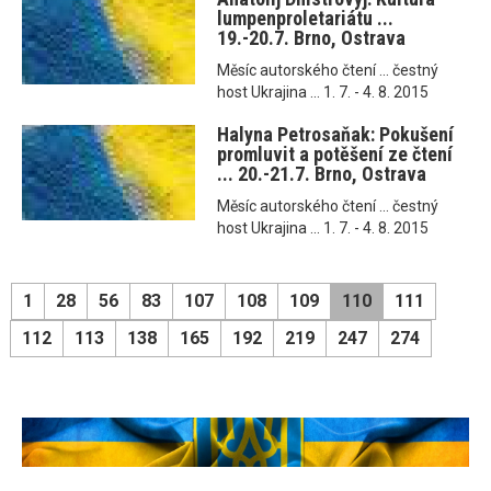
lumpenproletariátu ...
19.-20.7. Brno, Ostrava
Měsíc autorského čtení ... čestný
host Ukrajina ... 1. 7. - 4. 8. 2015
Halyna Petrosaňak: Pokušení
promluvit a potěšení ze čtení
... 20.-21.7. Brno, Ostrava
Měsíc autorského čtení ... čestný
host Ukrajina ... 1. 7. - 4. 8. 2015
1
28
56
83
107
108
109
110
111
112
113
138
165
192
219
247
274