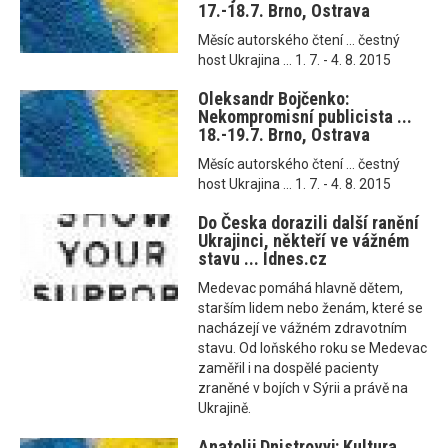
17.-18.7. Brno, Ostrava
Měsíc autorského čtení ... čestný
host Ukrajina ... 1. 7. - 4. 8. 2015
Oleksandr Bojčenko:
Nekompromisní publicista ...
18.-19.7. Brno, Ostrava
Měsíc autorského čtení ... čestný
host Ukrajina ... 1. 7. - 4. 8. 2015
Do Česka dorazili další ranění
Ukrajinci, někteří ve vážném
stavu ... Idnes.cz
Medevac pomáhá hlavně dětem,
starším lidem nebo ženám, které se
nacházejí ve vážném zdravotním
stavu. Od loňského roku se Medevac
zaměřil i na dospělé pacienty
zraněné v bojích v Sýrii a právě na
Ukrajině.
Anatolij Dnistrovyj: Kultura