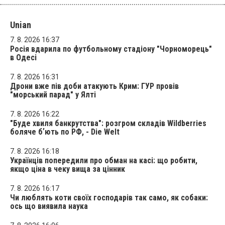
Unian
7. 8. 2026 16:37
Росія вдарила по футбольному стадіону "Чорноморець"
в Одесі
7. 8. 2026 16:31
Дрони вже пів доби атакують Крим: ГУР провів
"морський парад" у Ялті
7. 8. 2026 16:22
"Буде хвиля банкрутства": розгром складів Wildberries
боляче бʼють по РФ, - Die Welt
7. 8. 2026 16:18
Українців попередили про обман на касі: що робити,
якщо ціна в чеку вища за цінник
7. 8. 2026 16:17
Чи люблять коти своїх господарів так само, як собаки:
ось що виявила наука