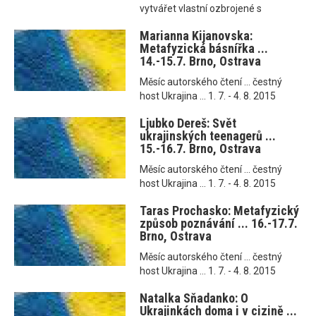
vytvářet vlastní ozbrojené s
Marianna Kijanovska:
Metafyzická básnířka ...
14.-15.7. Brno, Ostrava
Měsíc autorského čtení ... čestný
host Ukrajina ... 1. 7. - 4. 8. 2015
Ljubko Dereš: Svět
ukrajinských teenagerů ...
15.-16.7. Brno, Ostrava
Měsíc autorského čtení ... čestný
host Ukrajina ... 1. 7. - 4. 8. 2015
Taras Prochasko: Metafyzický
způsob poznávání ... 16.-17.7.
Brno, Ostrava
Měsíc autorského čtení ... čestný
host Ukrajina ... 1. 7. - 4. 8. 2015
Natalka Sňadanko: O
Ukrajinkách doma i v cizině ...