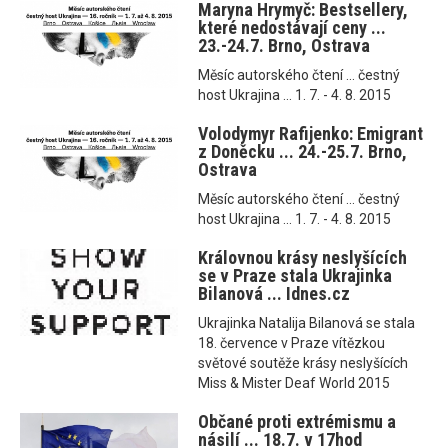
Maryna Hrymyč: Bestsellery,
které nedostávají ceny ...
23.-24.7. Brno, Ostrava
Měsíc autorského čtení ... čestný
host Ukrajina ... 1. 7. - 4. 8. 2015
Volodymyr Rafijenko: Emigrant
z Doněcku ... 24.-25.7. Brno,
Ostrava
Měsíc autorského čtení ... čestný
host Ukrajina ... 1. 7. - 4. 8. 2015
Královnou krásy neslyšících
se v Praze stala Ukrajinka
Bilanová ... Idnes.cz
Ukrajinka Natalija Bilanová se stala
18. července v Praze vítězkou
světové soutěže krásy neslyšících
Miss & Mister Deaf World 2015
Občané proti extrémismu a
násilí ... 18.7. v 17hod