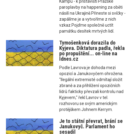
Kampu - k přístavišti Pražské
paroplavby na happening za oběti
násilí na Ukrajině.Přineste si svíčky -
zapálíme je a vytvoříme z nich
vzkaz.Pojďme společně uctít
památku desítek mrtvých lidí.
Tymošenková dorazila do
Kyjeva. Diktatura padla, řekla
po propuštění... on-line na
Idnes.cz
Podle Lavrova je dohoda mezi
opozicí a Janukovyčem ohrožena.
"Ilegální extremisté odmítají složit
zbraně a za přihlížení opozičních
lídrů fakticky převzali kontrolu nad
Kyjevem," řekl Lavrov v tel.
rozhovoru se svým americkým
protějškem Johnem Kerrym.
Je to státní převrat, brání se
Janukovyč. Parlament ho
sesadil