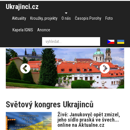
Ukrajinci.cz
Aktuality
Kroužky, projekty
O nás
Časopis Porohy
Foto
Kapela IGNIS
Anonce
Světový kongres Ukrajinců
Živě: Janukovyč opět zmizel,
jeho sídlo praská ve švech...
online na Aktualne.cz