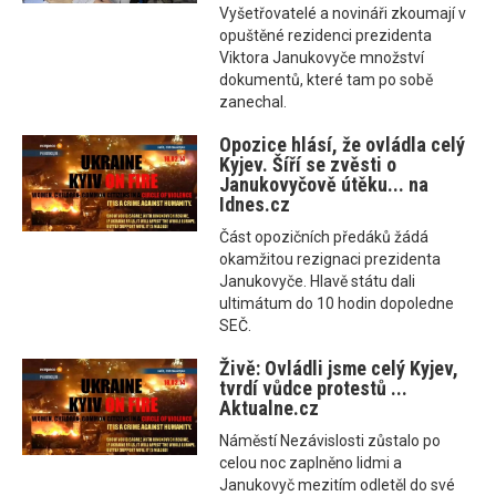
Vyšetřovatelé a novináři zkoumají v
opuštěné rezidenci prezidenta
Viktora Janukovyče množství
dokumentů, které tam po sobě
zanechal.
Opozice hlásí, že ovládla celý
Kyjev. Šíří se zvěsti o
Janukovyčově útěku... na
Idnes.cz
Část opozičních předáků žádá
okamžitou rezignaci prezidenta
Janukovyče. Hlavě státu dali
ultimátum do 10 hodin dopoledne
SEČ.
Živě: Ovládli jsme celý Kyjev,
tvrdí vůdce protestů ...
Aktualne.cz
Náměstí Nezávislosti zůstalo po
celou noc zaplněno lidmi a
Janukovyč mezitím odletěl do své