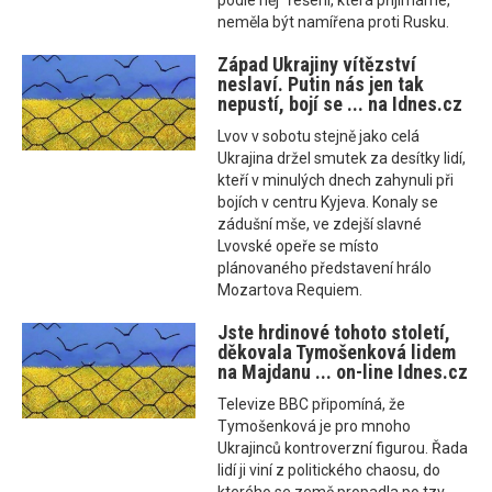
podle něj "řešení, která přijímáme,"
neměla být namířena proti Rusku.
Západ Ukrajiny vítězství
neslaví. Putin nás jen tak
nepustí, bojí se ... na Idnes.cz
Lvov v sobotu stejně jako celá
Ukrajina držel smutek za desítky lidí,
kteří v minulých dnech zahynuli při
bojích v centru Kyjeva. Konaly se
zádušní mše, ve zdejší slavné
Lvovské opeře se místo
plánovaného představení hrálo
Mozartova Requiem.
Jste hrdinové tohoto století,
děkovala Tymošenková lidem
na Majdanu ... on-line Idnes.cz
Televize BBC připomíná, že
Tymošenková je pro mnoho
Ukrajinců kontroverzní figurou. Řada
lidí ji viní z politického chaosu, do