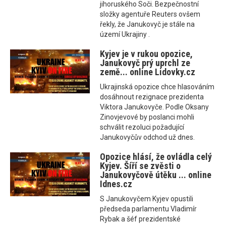
jihoruského Soči. Bezpečnostní
složky agentuře Reuters ovšem
řekly, že Janukovyč je stále na
území Ukrajiny .
Kyjev je v rukou opozice,
Janukovyč prý uprchl ze
země... online Lidovky.cz
Ukrajinská opozice chce hlasováním
dosáhnout rezignace prezidenta
Viktora Janukovyče. Podle Oksany
Zinovjevové by poslanci mohli
schválit rezoluci požadující
Janukovyčův odchod už dnes.
Opozice hlásí, že ovládla celý
Kyjev. Šíří se zvěsti o
Janukovyčově útěku ... online
Idnes.cz
S Janukovyčem Kyjev opustili
předseda parlamentu Vladimír
Rybak a šéf prezidentské