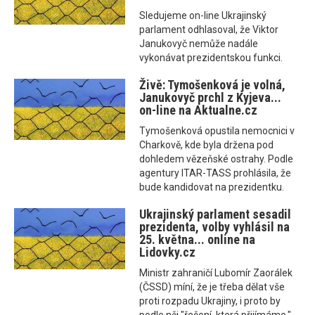
Sledujeme on-line Ukrajinský
parlament odhlasoval, že Viktor
Janukovyč nemůže nadále
vykonávat prezidentskou funkci.
Živě: Tymošenková je volná,
Janukovyč prchl z Kyjeva...
on-line na Aktualne.cz
Tymošenková opustila nemocnici v
Charkově, kde byla držena pod
dohledem vězeňské ostrahy. Podle
agentury ITAR-TASS prohlásila, že
bude kandidovat na prezidentku.
Ukrajinský parlament sesadil
prezidenta, volby vyhlásil na
25. května... online na
Lidovky.cz
Ministr zahraničí Lubomír Zaorálek
(ČSSD) míní, že je třeba dělat vše
proti rozpadu Ukrajiny, i proto by