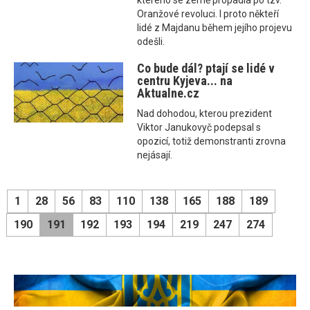
kterého se země propadla po tzv.
Oranžové revoluci. I proto někteří
lidé z Majdanu během jejího projevu
odešli.
Co bude dál? ptají se lidé v
centru Kyjeva... na
Aktualne.cz
Nad dohodou, kterou prezident
Viktor Janukovyč podepsal s
opozicí, totiž demonstranti zrovna
nejásají.
1
28
56
83
110
138
165
188
189
190
191
192
193
194
219
247
274