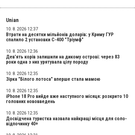
Unian
10. 8. 2026 12:37
Втрати на десятки мільйонів доларів: у Криму ГУР
спалило 2 установки С-400 "Тріумф"
10. 8. 2026 12:36
Дев’ять корів залишили на дикому острові: через 83
роки одна з них урятувала цілу породу
10. 8. 2026 12:35
Зірка "Білого лотоса" вперше стала мамою
10. 8. 2026 12:35
iPhone 18 Pro вийде вже наступного місяця: розкрито 10
головних нововведень
10. 8. 2026 12:35
Досвідчена туристка назвала найкращі місця для соло-
відпочинку 40+