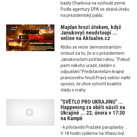
bašty Charkova na východě země.
Podle agentury DPA se obává útoku
na prezidentský palác.
Majdan hrozí útokem, když
Janukovyč neodstoupí ...
online na Aktualne.cz
Kličko se večer demonstrantům
omluvil za to, že si s prezidentem
Janukovyčem potřásl rukou. "Pokud
jsem někoho urazil, žádám o
odpuštění."Představitelům krajně
pravicového hnutí.Pravý sektor nařkl
opozici, že chce vytvořit koaliční
vládu s vrahy.
"SVĚTLO PRO UKRAJINU" ...
Happening za oběti násilí na
Ukrajině ... 22. února v 17:30
na Kampě
- k přístavišti Pražské paroplavby ...
V 18 hodin vyšleme na Vltavu loď,