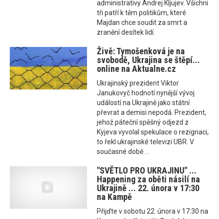
administrativy Andrej Kljujev. Všichni
tři patří k těm politikům, které
Majdan chce soudit za smrt a
zranění desítek lidí.
Živě: Tymošenková je na
svobodě, Ukrajina se štěpí...
online na Aktualne.cz
Ukrajinský prezident Viktor
Janukovyč hodnotí nynější vývoj
událostí na Ukrajině jako státní
převrat a demisi nepodá. Prezident,
jehož páteční spěšný odjezd z
Kyjeva vyvolal spekulace o rezignaci,
to řekl ukrajinské televizi UBR. V
současné době ...
"SVĚTLO PRO UKRAJINU" ...
Happening za oběti násilí na
Ukrajině ... 22. února v 17:30
na Kampě
Přijďte v sobotu 22. února v 17:30 na