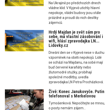
Na Ukrajině po předchozích dnech
vládne klid. V Kyjevě utichly hlavní
nepokoje, vládní budovy jsou stále
prázdné a proudí do nich desítky
zájemců.
Hrdý Majdan je svět sám pro
sebe, má vlastní zásobování i
wifi, hlásí zpravodajka LN...
Lidovky.cz
Dnešní den se v Kyjevě nese v duchu
vzpomínek na oběti nepokojů. Lidé
se schází na Majdanu, na sobě mají
buď červené karafiáty nebo
žlutomodré stužky, probíhají
společné modlitby, uvedla
zpravodajka LN Petra Procházková.
Živě: Konec Janukovyče. Putin
telefonoval s Merkelovou
Tymošenková: Nepočítejte se mnou,
o posty nemám zájem...