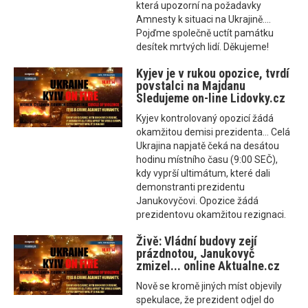
která upozorní na požadavky
Amnesty k situaci na Ukrajině....
Pojďme společně uctít památku
desítek mrtvých lidí. Děkujeme!
Kyjev je v rukou opozice, tvrdí
povstalci na Majdanu
Sledujeme on-line Lidovky.cz
Kyjev kontrolovaný opozicí žádá
okamžitou demisi prezidenta... Celá
Ukrajina napjatě čeká na desátou
hodinu místního času (9:00 SEČ),
kdy vyprší ultimátum, které dali
demonstranti prezidentu
Janukovyčovi. Opozice žádá
prezidentovu okamžitou rezignaci.
Živě: Vládní budovy zejí
prázdnotou, Janukovyč
zmizel... online Aktualne.cz
Nově se kromě jiných míst objevily
spekulace, že prezident odjel do