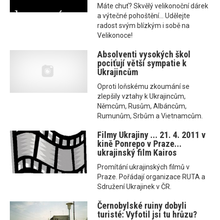
Máte chuť? Skvělý velikonoční dárek
a výtečné pohoštění... Udělejte
radost svým blízkým i sobě na
Velikonoce!
Absolventi vysokých škol
pociťují větší sympatie k
Ukrajincům
Oproti loňskému zkoumání se
zlepšily vztahy k Ukrajincům,
Němcům, Rusům, Albáncům,
Rumunům, Srbům a Vietnamcům.
Filmy Ukrajiny ... 21. 4. 2011 v
kině Ponrepo v Praze...
ukrajinský film Kairos
Promítání ukrajinských filmů v
Praze. Pořádají organizace RUTA a
Sdružení Ukrajinek v ČR.
Černobylské ruiny dobyli
turisté: Vyfotil jsi tu hrůzu?