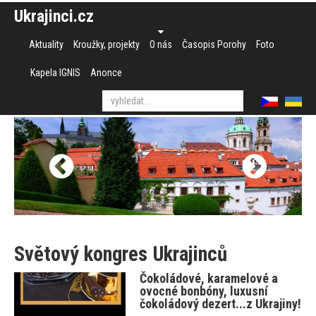
Ukrajinci.cz
Aktuality
Kroužky, projekty
O nás
Časopis Porohy
Foto
Kapela IGNIS
Anonce
Světový kongres Ukrajinců
Čokoládové, karamelové a
ovocné bonbóny, luxusní
čokoládový dezert...z Ukrajiny!