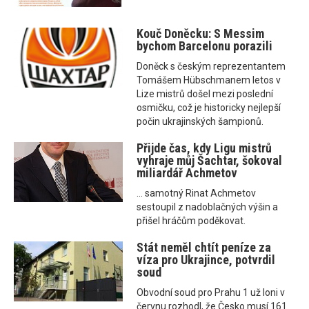
Kouč Doněcku: S Messim
bychom Barcelonu porazili
Doněck s českým reprezentantem
Tomášem Hübschmanem letos v
Lize mistrů došel mezi poslední
osmičku, což je historicky nejlepší
počin ukrajinských šampionů.
Přijde čas, kdy Ligu mistrů
vyhraje můj Šachtar, šokoval
miliardář Achmetov
... samotný Rinat Achmetov
sestoupil z nadoblačných výšin a
přišel hráčům poděkovat.
Stát neměl chtít peníze za
víza pro Ukrajince, potvrdil
soud
Obvodní soud pro Prahu 1 už loni v
červnu rozhodl, že Česko musí 161