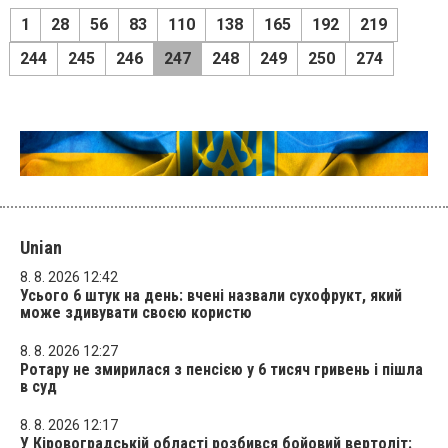
1
28
56
83
110
138
165
192
219
244
245
246
247
248
249
250
274
Unian
8. 8. 2026 12:42
Усього 6 штук на день: вчені назвали сухофрукт, який
може здивувати своєю користю
8. 8. 2026 12:27
Ротару не змирилася з пенсією у 6 тисяч гривень і пішла
в суд
8. 8. 2026 12:17
У Кіровоградській області розбився бойовий вертоліт: