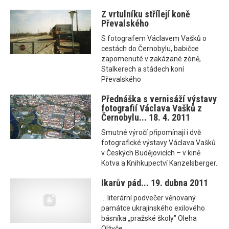
Z vrtulníku střílejí koně
Převalského
S fotografem Václavem Vašků o
cestách do Černobylu, babičce
zapomenuté v zakázané zóně,
Stalkerech a stádech koní
Převalského
Přednáška s vernisáží výstavy
fotografií Václava Vašků z
Černobylu... 18. 4. 2011
Smutné výročí připomínají i dvě
fotografické výstavy Václava Vašků
v Českých Budějovicích – v kině
Kotva a Knihkupectví Kanzelsberger.
Ikarův pád... 19. dubna 2011
... literární podvečer věnovaný
památce ukrajinského exilového
básníka „pražské školy" Oleha
Olžyče