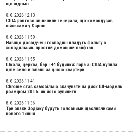
що відомо
8. 8. 2026 12:13
США раптово звільнили генерала, що командував
військами у Європі
8. 8. 2026 11:59
Навіщо досвідчені господині кладуть фольгу в
холодильник: простий домашній лайфхак
8. 8. 2026 11:55
Школа, церква, бар і 44 будинки: пара зі США купила
ціле село в Іспанії за ціною квартири
8. 8. 2026 11:41
Chrome став самовільно скачувати на диск ШІ-модель
розміром 20 ГБ: як його зупинити
8. 8. 2026 11:36
Три знаки Зодіаку будуть головними щасливчиками
нового тижня