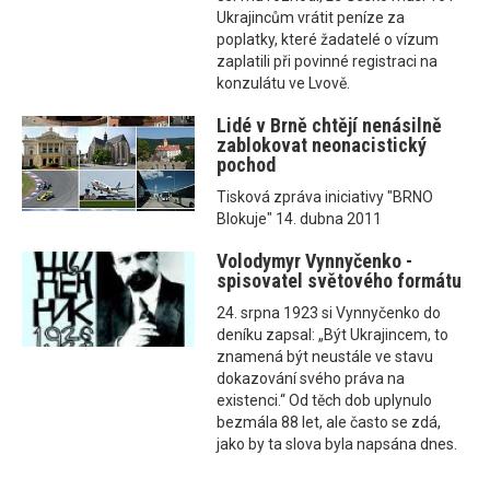
Ukrajincům vrátit peníze za
poplatky, které žadatelé o vízum
zaplatili při povinné registraci na
konzulátu ve Lvově.
Lidé v Brně chtějí nenásilně
zablokovat neonacistický
pochod
Tisková zpráva iniciativy "BRNO
Blokuje" 14. dubna 2011
Volodymyr Vynnyčenko -
spisovatel světového formátu
24. srpna 1923 si Vynnyčenko do
deníku zapsal: „Být Ukrajincem, to
znamená být neustále ve stavu
dokazování svého práva na
existenci.“ Od těch dob uplynulo
bezmála 88 let, ale často se zdá,
jako by ta slova byla napsána dnes.