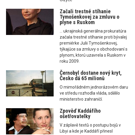
Začali trestné stíhanie
Tymošenkovej za zmluvu o
plyne s Ruskom
... ukrajinská generálna prokuratúra
začala trestné stíhanie proti bývalej
premiérke Julii Tymošenkovej,
týkajúce sa zmluvy o obchodovaní s
plynom, ktorú uzavrela s Ruskom v
roku 2009.
Černobyl dostane nový kryt,
Česko dá 65 milionů
O mimořádném jednorázovém daru
ve středu rozhodla vláda, sdělilo
ministerstvo zahraničí.
Zpověď Kaddáfího
ošetřovatelky
V záplavě textů o postupu bojů v
Libyi a kde je Kaddáfí přinesl