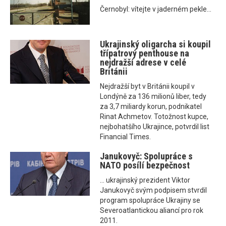
Černobyl: vítejte v jaderném pekle...
Ukrajinský oligarcha si koupil
třípatrový penthouse na
nejdražší adrese v celé
Británii
Nejdražší byt v Británii koupil v
Londýně za 136 milionů liber, tedy
za 3,7 miliardy korun, podnikatel
Rinat Achmetov. Totožnost kupce,
nejbohatšího Ukrajince, potvrdil list
Financial Times.
Janukovyč: Spolupráce s
NATO posílí bezpečnost
... ukrajinský prezident Viktor
Janukovyč svým podpisem stvrdil
program spolupráce Ukrajiny se
Severoatlantickou aliancí pro rok
2011.