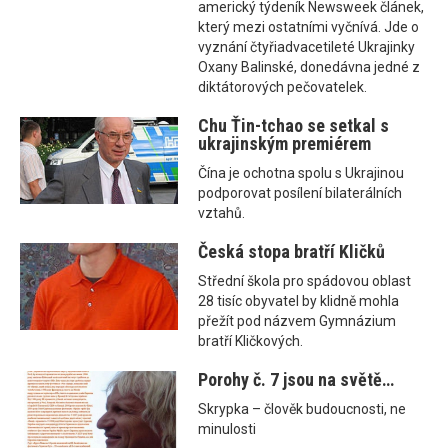
americký týdeník Newsweek článek,
který mezi ostatními vyčnívá. Jde o
vyznání čtyřiadvacetileté Ukrajinky
Oxany Balinské, donedávna jedné z
diktátorových pečovatelek.
Chu Ťin-tchao se setkal s
ukrajinským premiérem
Čína je ochotna spolu s Ukrajinou
podporovat posílení bilaterálních
vztahů.
Česká stopa bratří Kličků
Střední škola pro spádovou oblast
28 tisíc obyvatel by klidně mohla
přežít pod názvem Gymnázium
bratří Kličkových.
Porohy č. 7 jsou na světě…
Skrypka – člověk budoucnosti, ne
minulosti