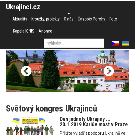
Ukrajinci.cz
Aktuality
Kroužky, projekty
O nás
Časopis Porohy
Foto
Kapela IGNIS
Anonce
Světový kongres Ukrajinců
Den jednoty Ukrajiny ...
20.1.2019 Karlův most v Praze
Přijďte vyjádřit podporu Ukrajině ve