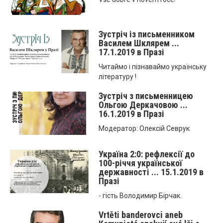
Зустріч із письменником
Василем Шклярем ...
17.1.2019 в Празі
Читаймо і пізнаваймо українську
літературу !
Зустріч з письменницею
Ольгою Деркачовою ...
16.1.2019 в Празі
Модератор: Олексій Севрук
Україна 2:0: рефлексії до
100-річчя української
державності ... 15.1.2019 в
Празі
- гість Володимир Бірчак.
Vrtěti banderovci aneb