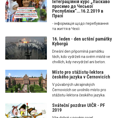
Інтеграційнiй курс „Ласкаво
просимо до Чеської
Республіки“...16.2.2019 в
Празі
- інформація щодо перебування
та життя в Чехії
16. leden - den uctění památky
Kyborgů
Dnešní den připomíná památku
těch, kdo vydrželi na svém místě ve
chvílích, kdy nevydržel ani beton.
Místo pro stážistu-lektora
českého jazyka v Černovicích
V půvabných ukrajinských
Černovicích se uvolnilo místo pro
stážistu-lektora českého jazyka.
Sváteční pozdrav UIČR - PF
2019
Vše dobré v novém roce!