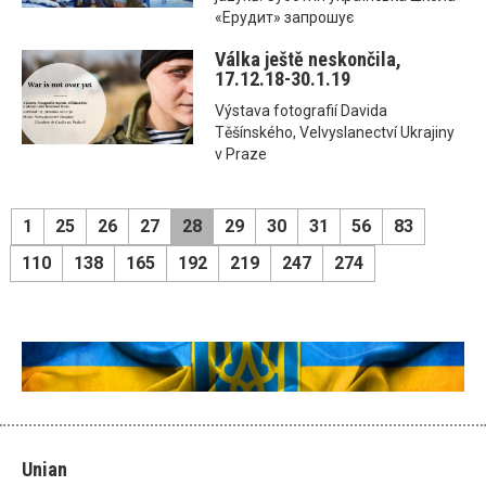
«Ерудит» запрошує
Válka ještě neskončila,
17.12.18-30.1.19
Výstava fotografií Davida
Těšínského, Velvyslanectví Ukrajiny
v Praze
1
25
26
27
28
29
30
31
56
83
110
138
165
192
219
247
274
Unian