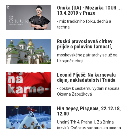
Onuka (UA) - Mozaїka TOUR ...
13.4.2019 v Praze
- mix tradičního folku, dechů a
techna
Ruská pravoslavná církev
přijde o polovinu farností,
moskevského patriarchy se už na
Ukrajině nebojí
Leonid Pljušč: Na karnevalu
dějin, nakladatelství Triáda
- doslov k českému vydání napsala
Oksana Zabužková
Ніч перед Різдвом, 22.12.18,
12.00
Uhelný Trh 4, Praha 1, ZŠ Brána
jazyků. Суботня українська школа