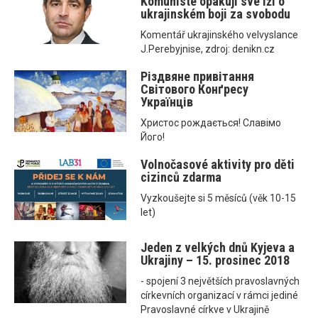
Komunisté opakují své lži o
ukrajinském boji za svobodu
Komentář ukrajinského velvyslance
J.Perebyjnise, zdroj: denikn.cz
Різдвяне привітання
Світового Конґресу
Українців
Христос рождається! Славімо
Його!
Volnočasové aktivity pro děti
cizinců zdarma
Vyzkoušejte si 5 měsíců (věk 10-15
let)
Jeden z velkých dnů Kyjeva a
Ukrajiny – 15. prosinec 2018
- spojení 3 největších pravoslavných
církevních organizací v rámci jediné
Pravoslavné církve v Ukrajině