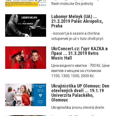
flash mobu ke Dni jednoty
Lubomyr Melnyk (UA) ...
21.2.2019 Palác Akropolis,
Praha
- koncert je k sezení a čtvrtina
vstupenek je už v tuto chvíli pryč
UkrConcert.cz: Гурт KAZKA в
Празі ... 31.3.2019 Retro
Music Hall
Ціна вхідного квитка - 700 Kč. Ціни
квитків з місцем за столиком:
1100, 1300, 1500, 2000 Kč.
Ukrajinistika UP Olomouc: Den
otevřených dveří ... 19.1.19
Univerzita Palackého,
Olomouc
Ukrajinistika znovu otevírá dveře.