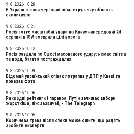
9. 8. 2026 10:28
В Україні стався черговий землетрус: яку область
сколихнуло
9. 8. 2026 10:21
Росія готує масштабні удари по Києву напередодні 24
серпня: в ISW розкрили цілі ворога
9. 8. 2026 10:12
Росія завдала по Одесі масованого удару: немає світла
та води, багато постраждалих
9. 8. 2026 10:09
Відомий український співак потрапив у ДТП у Києві та
показав фото
9. 8. 2026 10:06
Рекордні рейтинги і параноя: Путін зачищає вибори
жорсткіше, ніж зазвичай, - The Telegraph
9. 8. 2026 10:05
Коричнева трава після спеки може ожити: що радять
зробити експерти