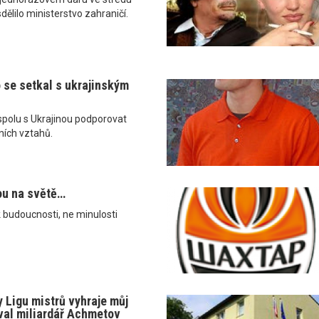
dělilo ministerstvo zahraničí.
 se setkal s ukrajinským
spolu s Ukrajinou podporovat
lních vztahů.
sou na světě…
 budoucnosti, ne minulosti
y Ligu mistrů vyhraje můj
val miliardář Achmetov