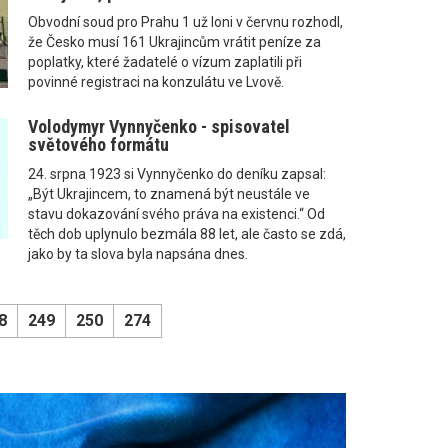
Obvodní soud pro Prahu 1 už loni v červnu rozhodl,
že Česko musí 161 Ukrajincům vrátit peníze za
poplatky, které žadatelé o vízum zaplatili při
povinné registraci na konzulátu ve Lvově.
Volodymyr Vynnyčenko - spisovatel
světového formátu
24. srpna 1923 si Vynnyčenko do deníku zapsal:
„Být Ukrajincem, to znamená být neustále ve
stavu dokazování svého práva na existenci.“ Od
těch dob uplynulo bezmála 88 let, ale často se zdá,
jako by ta slova byla napsána dnes.
8
249
250
274