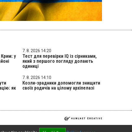
7. 8. 2026 14:20
 Крим: у
Тест для перевірки IQ із сірниками,
айоні
який з першого погляду долають
одиниці
7. 8. 2026 14:10
ути
Козли-зрадники допомогли знищити
ацію: як
своїх родичів на цілому архіпелазі