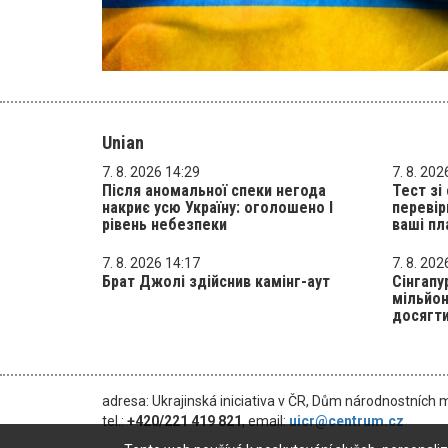
Unian
7. 8. 2026 14:29
7. 8. 202
Після аномальної спеки негода
Тест з
накриє усю Україну: оголошено І
перевір
рівень небезпеки
ваші пл
7. 8. 2026 14:17
7. 8. 202
Брат Джолі здійснив камінг-аут
Сінгапу
мільйон
досягти
adresa: Ukrajinská iniciativa v ČR, Dům národnostních 
tel.:
+420/221 419 821
, email:
uicr@centrum.cz