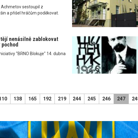
t Achmetov sestoupil z
šin a přišel hráčům poděkovat.
htějí nenásilně zablokovat
ý pochod
niciativy "BRNO Blokuje" 14. dubna
110
138
165
192
219
244
245
246
247
24