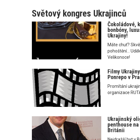
Světový kongres Ukrajinců
Čokoládové, 
bonbóny, luxu
Ukrajiny!
Máte chuť? Skvěl
pohoštění... Udě
Velikonoce!
Filmy Ukrajiny 
Ponrepo v Praz
Promítání ukraji
organizace RUTA
Ukrajinský oli
penthouse na 
Británii
Nejdražší byt v B