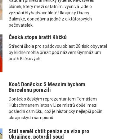
Kaddáfí přinesl americký týdeník Newsweek
článek, který mezi ostatními vyčnívá. Jde o
vyznání čtyřiadvacetileté Ukrajinky Oxany
Balinské, donedávna jedné z diktátorových
pečovatelek.
Česká stopa bratří Kličků
Střední škola pro spádovou oblast 28 tisíc obyvatel
by klidně mohla přežít pod názvem Gymnázium
bratří Kličkových.
Kouč Doněcku: S Messim bychom
Barcelonu porazili
Doněck s českým reprezentantem Tomášem
Hübschmanem letos v Lize mistrů došel mezi
poslední osmičku, což je historicky nejlepší počin
ukrajinských šampionů.
Stát neměl chtít peníze za víza pro
Ukrajince, potvrdil soud