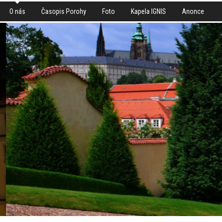
O nás
Časopis Porohy
Foto
Kapela IGNIS
Anonce