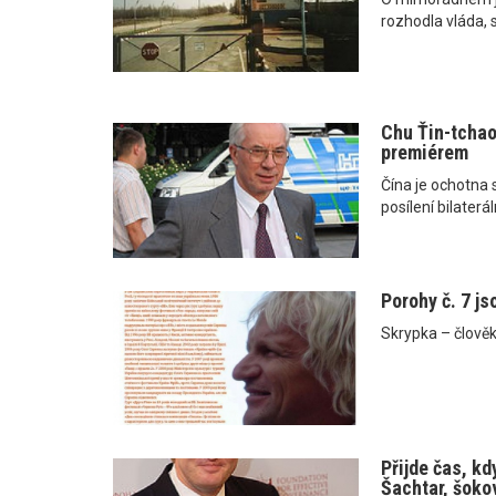
rozhodla vláda, s
Chu Ťin-tchao
premiérem
Čína je ochotna 
posílení bilaterá
Porohy č. 7 j
Skrypka – člověk
Přijde čas, kd
Šachtar, šoko