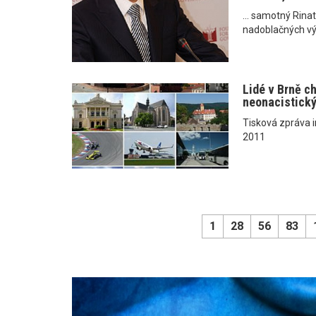
... samotný Rina
nadoblačných vý
Lidé v Brně c
neonacistick
Tisková zpráva i
2011
1
28
56
83