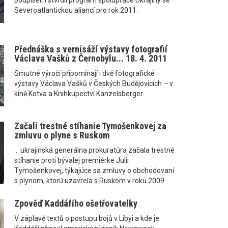
Severoatlantickou aliancí pro rok 2011.
Přednáška s vernisáží výstavy fotografií
Václava Vašků z Černobylu... 18. 4. 2011
Smutné výročí připomínají i dvě fotografické
výstavy Václava Vašků v Českých Budějovicích – v
kině Kotva a Knihkupectví Kanzelsberger.
Začali trestné stíhanie Tymošenkovej za
zmluvu o plyne s Ruskom
... ukrajinská generálna prokuratúra začala trestné
stíhanie proti bývalej premiérke Julii
Tymošenkovej, týkajúce sa zmluvy o obchodovaní
s plynom, ktorú uzavrela s Ruskom v roku 2009.
Zpověď Kaddáfího ošetřovatelky
V záplavě textů o postupu bojů v Libyi a kde je