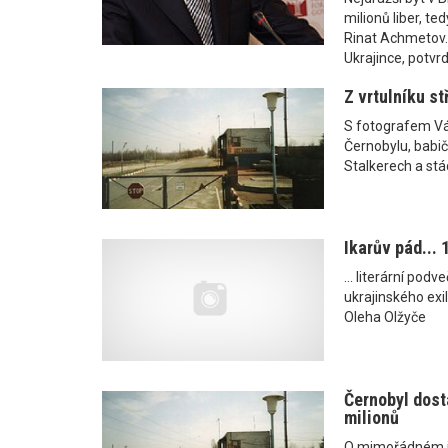
milionů liber, te
Rinat Achmetov.
Ukrajince, potvrdi
Z vrtulníku st
S fotografem Vá
Černobylu, babi
Stalkerech a st
Ikarův pád...
... literární po
ukrajinského exi
Oleha Olžyče
Černobyl dost
milionů
O mimořádném j