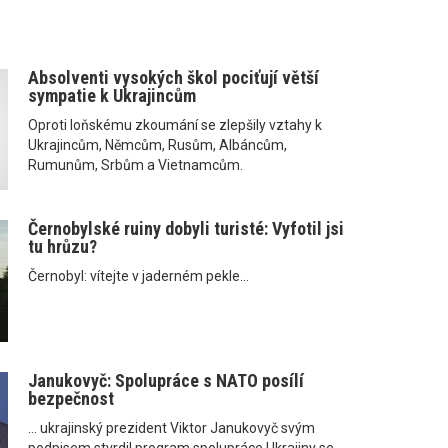
Absolventi vysokých škol pociťují větší
sympatie k Ukrajincům
Oproti loňskému zkoumání se zlepšily vztahy k
Ukrajincům, Němcům, Rusům, Albáncům,
Rumunům, Srbům a Vietnamcům.
Černobylské ruiny dobyli turisté: Vyfotil jsi
tu hrůzu?
Černobyl: vítejte v jaderném pekle...
Janukovyč: Spolupráce s NATO posílí
bezpečnost
... ukrajinský prezident Viktor Janukovyč svým
podpisem stvrdil program spolupráce Ukrajiny se