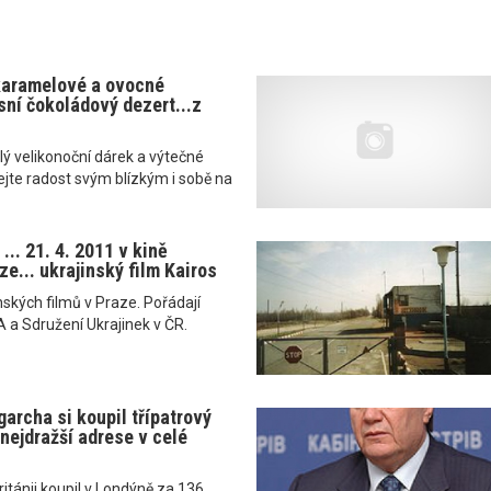
karamelové a ovocné
sní čokoládový dezert...z
ý velikonoční dárek a výtečné
lejte radost svým blízkým i sobě na
... 21. 4. 2011 v kině
e... ukrajinský film Kairos
nských filmů v Praze. Pořádají
 a Sdružení Ukrajinek v ČR.
garcha si koupil třípatrový
nejdražší adrese v celé
ritánii koupil v Londýně za 136