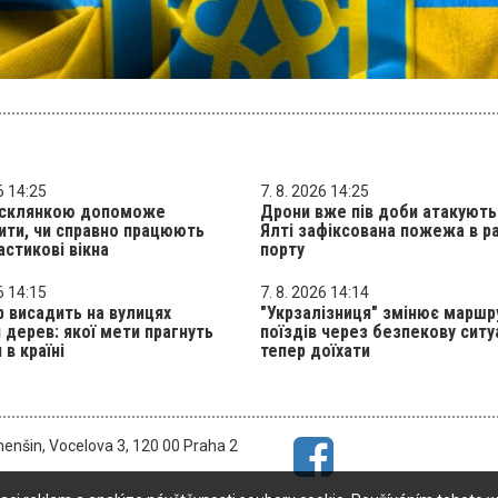
6 14:25
7. 8. 2026 14:25
і склянкою допоможе
Дрони вже пів доби атакують
ити, чи справно працюють
Ялті зафіксована пожежа в р
астикові вікна
порту
6 14:15
7. 8. 2026 14:14
р висадить на вулицях
"Укрзалізниця" змінює маршр
 дерев: якої мети прагнуть
поїздів через безпекову ситу
 в країні
тепер доїхати
menšin, Vocelova 3, 120 00 Praha 2