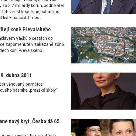
dy za 3,7 miliardy korun, podnikatel
 Totožnost kupce, nejbohatšího
l list Financial Times.
řílejí koně Převalského
clavem Vašků o cestách do
čce zapomenuté v zakázané zóně,
ádech koní Převalského
 19. dubna 2011
dvečer věnovaný památce
lového básníka „pražské školy"
ane nový kryt, Česko dá 65
ednorázovém daru ve středu