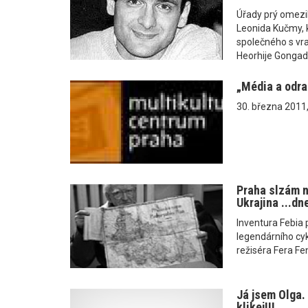
Úřady prý omezi
Leonida Kučmy, k
společného s vr
Heorhije Gongad
„Média a odra
30. března 2011,
Praha slzám n
Ukrajina ...dn
Inventura Febia
legendárního cyk
režiséra Fera Feni
Já jsem Olga. 
klikej!!!