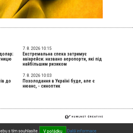
7. 8. 2026 10:15
долар:
Екстремальна спека затримує
ятницю
авіарейси: названо аеропорти, які під
найбільшим ризиком
7. 8. 2026 10:03
ів до
Похолодання в Україні буде, але є
з
нюанс, - синоптик
ebu s tím souhlasíte.
Další informace
V pořádku