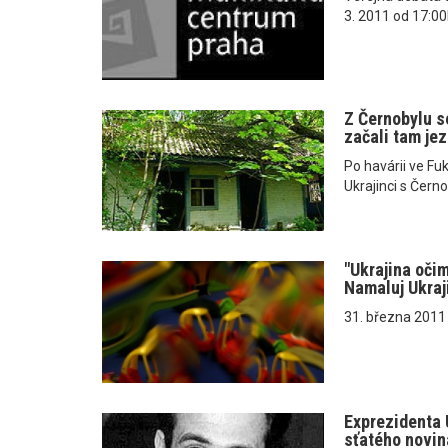
3. 2011 od 17:0
Z Černobylu s
začali tam jez
Po havárii ve Fuk
Ukrajinci s Černo
"Ukrajina očim
Namaluj Ukraji
31. března 2011 
Exprezidenta U
sťatého novin