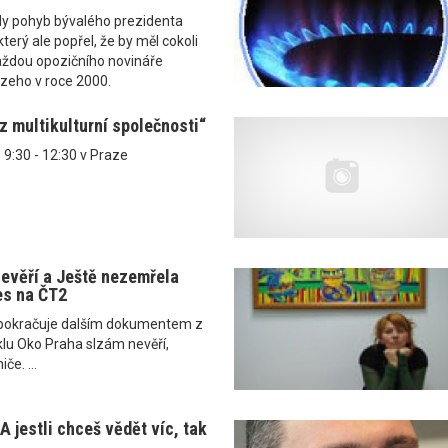
ly pohyb bývalého prezidenta
terý ale popřel, že by měl cokoli
aždou opozičního novináře
zeho v roce 2000.
z multikulturní společnosti“
 9:30 - 12:30 v Praze
evěří a Ještě nezemřela
es na ČT2
 pokračuje dalším dokumentem z
lu Oko Praha slzám nevěří,
če. ...
A jestli chceš vědět víc, tak