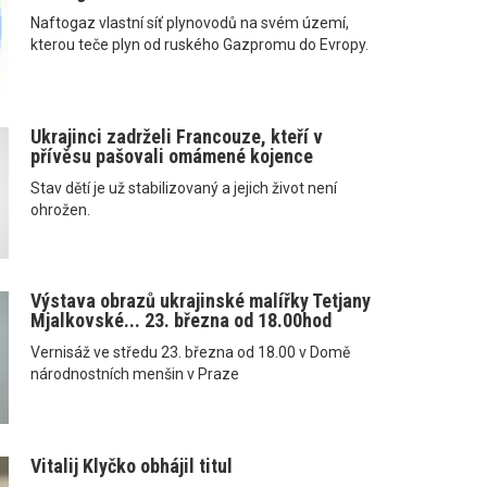
Naftogaz vlastní síť plynovodů na svém území,
kterou teče plyn od ruského Gazpromu do Evropy.
Ukrajinci zadrželi Francouze, kteří v
přívěsu pašovali omámené kojence
Stav dětí je už stabilizovaný a jejich život není
ohrožen.
Výstava obrazů ukrajinské malířky Tetjany
Mjalkovské... 23. března od 18.00hod
Vernisáž ve středu 23. března od 18.00 v Domě
národnostních menšin v Praze
Vitalij Klyčko obhájil titul