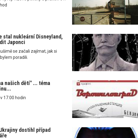
0hod
e stal nukleární Disneyland,
dit Japonci
ušimě se začali zajímat, jak si
bylem poradili.
a našich dětí" ... téma
nu...
v 17.00 hodin
krajiny dostihl případ
áře