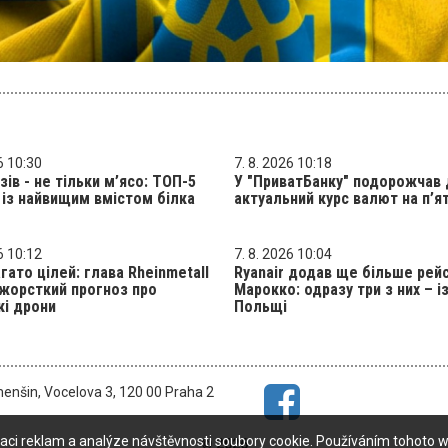
6 10:30
7. 8. 2026 10:18
зів - не тільки м’ясо: ТОП-5
У "ПриватБанку" подорожчав 
 із найвищим вмістом білка
актуальний курс валют на п’
6 10:12
7. 8. 2026 10:04
гато цілей: глава Rheinmetall
Ryanair додав ще більше рейс
жорсткий прогноз про
Марокко: одразу три з них – і
кі дрони
Польщі
menšin, Vocelova 3, 120 00 Praha 2
aci reklam a analýze návštěvnosti soubory cookie. Používáním tohoto w
© 2026