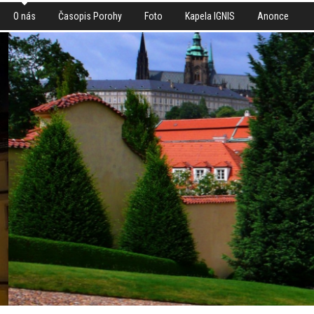
O nás
Časopis Porohy
Foto
Kapela IGNIS
Anonce