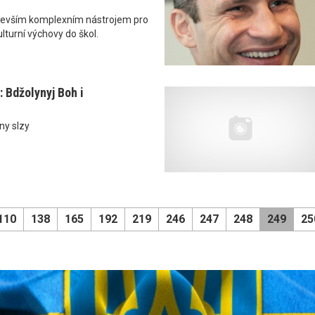
devším komplexním nástrojem pro
lturní výchovy do škol.
 Bdžolynyj Boh i
ny slzy
110
138
165
192
219
246
247
248
249
25