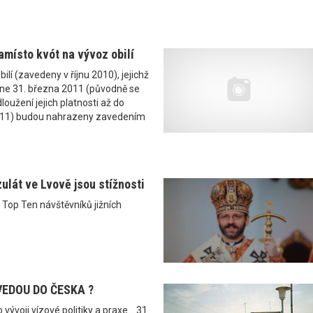
amísto kvót na vývoz obilí
ilí (zavedeny v říjnu 2010), jejichž
dne 31. března 2011 (původně se
oužení jejich platnosti až do
011) budou nahrazeny zavedením
ulát ve Lvově jsou stížnosti
o Top Ten návštěvníků jižních
VEDOU DO ČESKA ?
vývoji vízové politiky a praxe... 31.