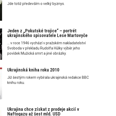
Jde totiž především o velký byznys.
Jeden z „Pokutské trojice“ – portrét
ukrajinského spisovatele Lese Martovyče
... v roce 1946 vychází v pražském nakladatelství
Svoboda v překladu Rudolfa Hůlky výběr jeho
povídek Mužická smrt a jiné obrázky.
Ukrajinská kniha roku 2010
Již šestým rokem vybírala ukrajinská redakce BBC
knihu roku.
Ukrajina chce získat z prodeje akcií v
Naftogazu až šest mld. USD