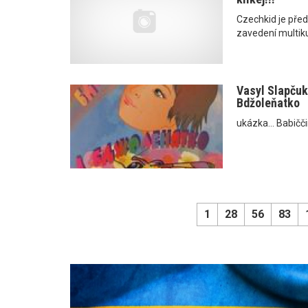
Czechkid je pře
zavedení multiku
Vasyl Slapčuk:
Bdžoleňatko
ukázka... Babičči
1
28
56
83