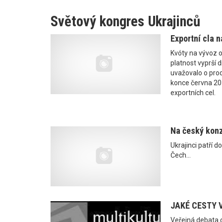
Světový kongres Ukrajinců
Exportní cla n
Kvóty na vývoz ob
platnost vyprší 
uvažovalo o prodl
konce června 2
exportních cel.
Na český konz
Ukrajinci patří d
Čech...
JAKÉ CESTY 
Veřejná debata o 