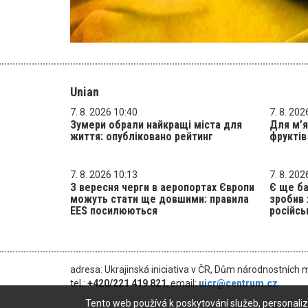
Unian
7. 8. 2026 10:40
7. 8. 202
Зумери обрали найкращі міста для
Для м’я
життя: опубліковано рейтинг
фруктів
7. 8. 2026 10:13
7. 8. 202
З вересня черги в аеропортах Європи
Є ще ба
можуть стати ще довшими: правила
зробив 
EES посилюються
російсь
adresa: Ukrajinská iniciativa v ČR, Dům národnostních 
tel.:
+420/221 419 821
, email:
uicr@centrum.cz
Tento web používá k poskytování služeb, personaliz