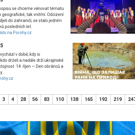
asopisu se chceme věnovat tématu
 geografické, tak vnitřní. Odcizení
odjeli do zahraničí, se stalo jedním
ků posledních let.
číslo na Porohy.cz
25
vychází v době, kdy si
kdo drželi a nadále drží ukrajinské
tojnost. 14. říjen — Den obránců a
...
rohy.cz
3
4
28
56
83
110
138
165
192
219
24