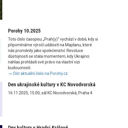
Porohy 10.2025
Toto číslo časopisu „Prah(y)“ vychází v době, kdy si
připomínáme výročí událostí na Majdanu, které
nás proměnily jako společenství. Revoluce
důstojnosti se stala momentem, kdy Ukrajinci
nahlas prohlásili své právo na vlastní vizi
budoucnosti.
→ Číst aktuální číslo na Porohy.cz
Den ukrajinské kultury v KC Novodvorská
16.11.2025, 15:00, sál KC Novodvorská, Praha 4
Dny kultury v Hradci Králové