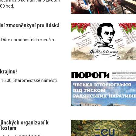
.00 hod.
dní zmocněnkyní pro lidská
, Dům národnostních menšin
krajinu!
v 15:00, Staroměstské náměstí,
ajinských organizací k
álostem