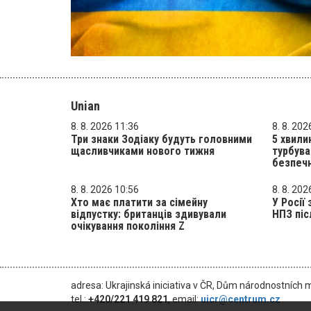
Unian
8. 8. 2026 11:36
8. 8. 202
Три знаки Зодіаку будуть головними
5 хвили
щасливчиками нового тижня
турбува
безпечн
8. 8. 2026 10:56
8. 8. 202
Хто має платити за сімейну
У Росії
відпустку: британців здивували
НПЗ піс
очікування покоління Z
adresa: Ukrajinská iniciativa v ČR, Dům národnostních 
tel.:
+420/221 419 821
, email:
uicr@centrum.cz