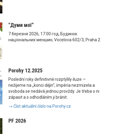
"Думи мої"
7 березня 2026, 17:00 год, Будинок
національних меншин, Vocelova 602/3, Praha 2
Porohy 12.2025
Poslední roky definitivně rozptýlily iluze —
nežijeme na „konci dějin“, impéria nezmizela a
svoboda se nedává jednou provždy. Je třeba o ni
zápasit a s odhodláním ji bránit.
→ Číst aktuální číslo na Porohy.cz
PF 2026