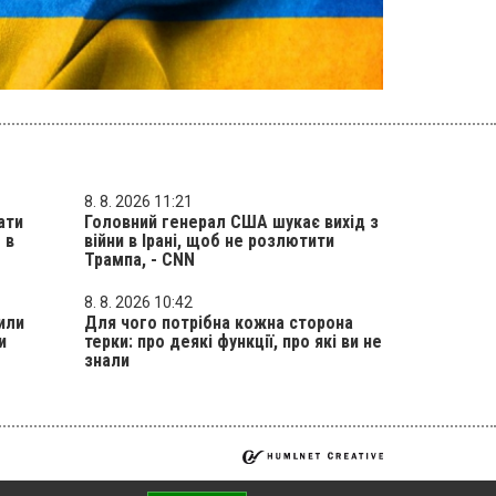
8. 8. 2026 11:21
ати
Головний генерал США шукає вихід з
 в
війни в Ірані, щоб не розлютити
Трампа, - CNN
8. 8. 2026 10:42
или
Для чого потрібна кожна сторона
и
терки: про деякі функції, про які ви не
знали