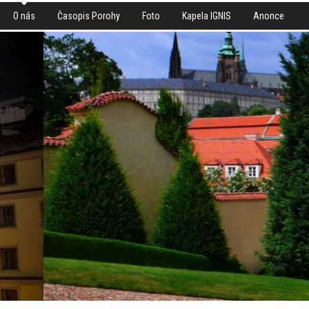
O nás
Časopis Porohy
Foto
Kapela IGNIS
Anonce