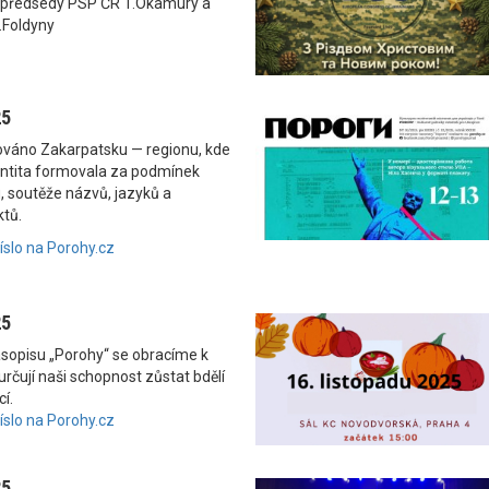
 předsedy PSP ČR T.Okamury a
.Foldyny
25
nováno Zakarpatsku — regionu, kde
dentita formovala za podmínek
, soutěže názvů, jazyků a
ktů.
číslo na Porohy.cz
25
asopisu „Porohy“ se obracíme k
rčují naši schopnost zůstat bdělí
í.
číslo na Porohy.cz
25