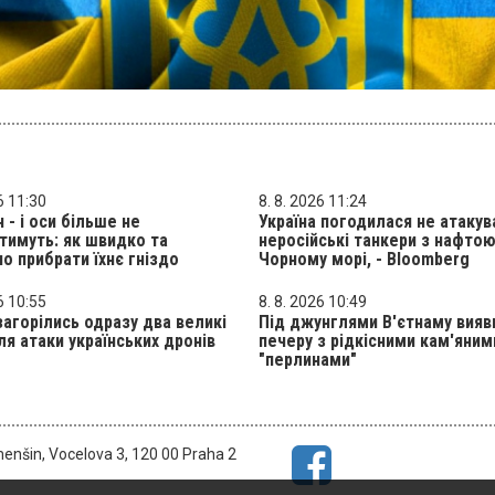
6 11:30
8. 8. 2026 11:24
н - і оси більше не
Україна погодилася не атакув
тимуть: як швидко та
неросійські танкери з нафтою
о прибрати їхнє гніздо
Чорному морі, - Bloomberg
6 10:55
8. 8. 2026 10:49
 загорілись одразу два великі
Під джунглями В'єтнаму вияв
ля атаки українських дронів
печеру з рідкісними кам'яним
"перлинами"
menšin, Vocelova 3, 120 00 Praha 2