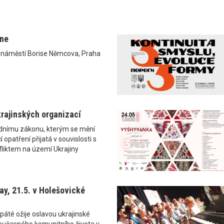
ane
0 náměstí Borise Němcova, Praha
rajinských organizací
ádnímu zákonu, kterým se mění
 opatření přijatá v souvislosti s
liktem na území Ukrajiny
y, 21.5. v Holešovické
páté ožije oslavou ukrajinské
i současného komunitního života v