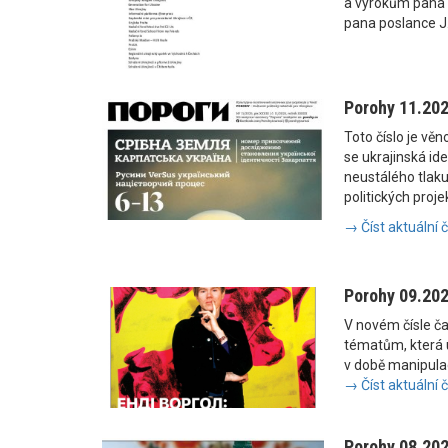
a výrokům pana
pana poslance J
Porohy 11.20
Toto číslo je vě
se ukrajinská i
neustálého tlaku
politických proje
→ Číst aktuální 
Porohy 09.20
V novém čísle č
tématům, která u
v době manipulac
→ Číst aktuální 
Porohy 08.20