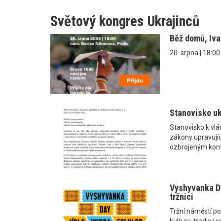
Světový kongres Ukrajinců
Běž domů, Iv
20. srpna | 18:0
Stanovisko uk
Stanovisko k vl
zákony upravující
ozbrojeným konf
Vyshyvanka Da
tržnici
Tržní náměstí po
kultury, tradic 