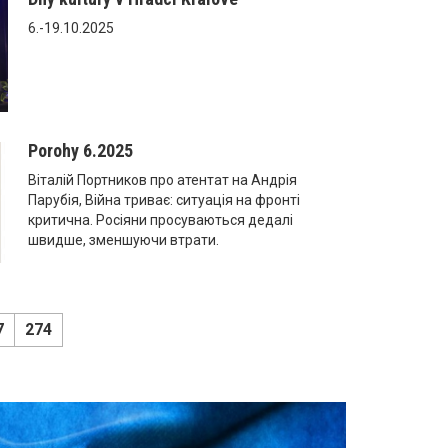
6.-19.10.2025
Porohy 6.2025
Віталій Портников про атентат на Андрія
Парубія, Війна триває: ситуація на фронті
критична. Росіяни просуваються дедалі
швидше, зменшуючи втрати.
7
274