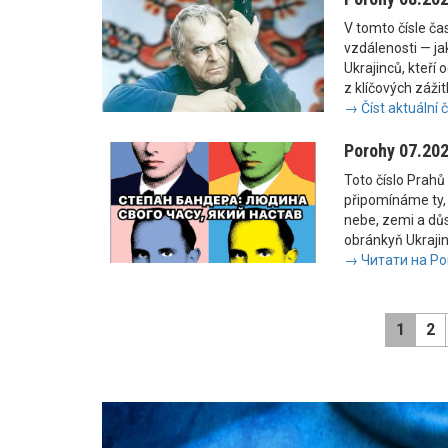
V tomto čísle č
vzdálenosti — jak
Ukrajinců, kteří 
z klíčových zážit
→ Číst aktuální 
Porohy 07.20
Toto číslo Prahů 
připomínáme ty, 
nebe, zemi a důs
obránkyň Ukrajiny
→ Читати на Po
1
2