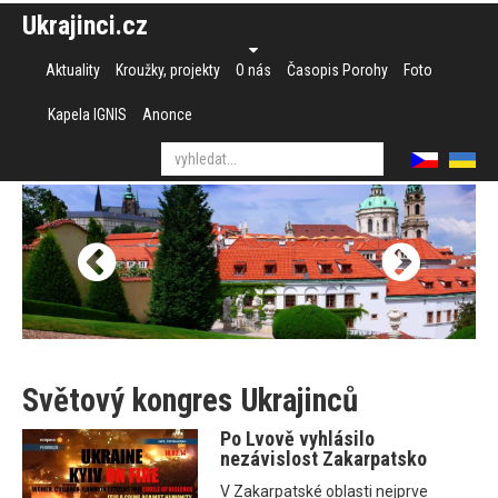
Ukrajinci.cz
Aktuality
Kroužky, projekty
O nás
Časopis Porohy
Foto
Kapela IGNIS
Anonce
Světový kongres Ukrajinců
Po Lvově vyhlásilo
nezávislost Zakarpatsko
V Zakarpatské oblasti nejprve