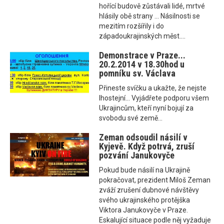
hořící budově zůstávali lidé, mrtvé
hlásily obě strany ... Násilnosti se
mezitím rozšířily i do
západoukrajinských měst....
Demonstrace v Praze...
20.2.2014 v 18.30hod u
pomníku sv. Václava
Přineste svíčku a ukažte, že nejste
lhostejní... Vyjádřete podporu všem
Ukrajincům, kteří nyní bojují za
svobodu své země...
Zeman odsoudil násilí v
Kyjevě. Když potrvá, zruší
pozvání Janukovyče
Pokud bude násilí na Ukrajině
pokračovat, prezident Miloš Zeman
zváží zrušení dubnové návštěvy
svého ukrajinského protějška
Viktora Janukovyče v Praze.
Eskalující situace podle něj vyžaduje