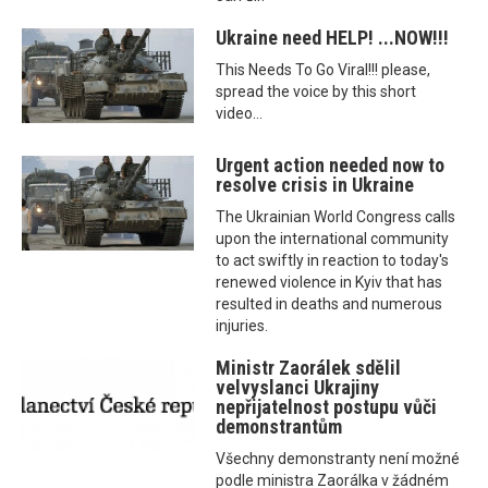
Ukraine need HELP! ...NOW!!!
This Needs To Go Viral!!! please,
spread the voice by this short
video...
Urgent action needed now to
resolve crisis in Ukraine
The Ukrainian World Congress calls
upon the international community
to act swiftly in reaction to today's
renewed violence in Kyiv that has
resulted in deaths and numerous
injuries.
Ministr Zaorálek sdělil
velvyslanci Ukrajiny
nepřijatelnost postupu vůči
demonstrantům
Všechny demonstranty není možné
podle ministra Zaorálka v žádném