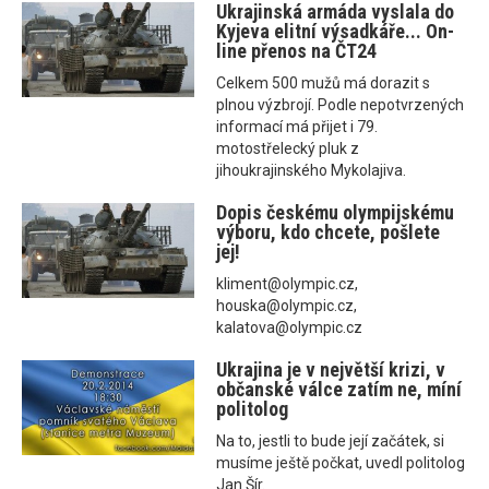
Ukrajinská armáda vyslala do
Kyjeva elitní výsadkáře... On-
line přenos na ČT24
Celkem 500 mužů má dorazit s
plnou výzbrojí. Podle nepotvrzených
informací má přijet i 79.
motostřelecký pluk z
jihoukrajinského Mykolajiva.
Dopis českému olympijskému
výboru, kdo chcete, pošlete
jej!
kliment@olympic.cz,
houska@olympic.cz,
kalatova@olympic.cz
Ukrajina je v největší krizi, v
občanské válce zatím ne, míní
politolog
Na to, jestli to bude její začátek, si
musíme ještě počkat, uvedl politolog
Jan Šír.