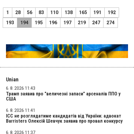
1
28
56
83
110
138
165
191
192
193
194
195
196
197
219
247
274
Unian
6. 8. 2026 11:43
Трамп заявив про "величезні запаси" арсеналів ППО у
США
6. 8. 2026 11:41
ICC не розглядатиме кандидатів від України: адвокат
Barristers Олексій Шевчук заявив про провал конкурсу
6. 8. 2026 11:37