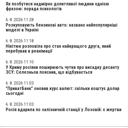
Як позбутися надмірно допитливої людини однією
фразою: порада психологів
6. 8. 2026 11:28
Розкуповують бензинові авто: названо найпопулярніші
моделі в Україні
6. 8. 2026 11:18
Нікітюк розповіла про стан найкращого друга, який
перебував в реанімації
6. 8. 2026 11:10
У Криму росіяни поширюють чутки про висадку десанту
ЗСУ: Селезньов пояснив, що відбувається
6. 8. 2026 11:03
"ПриватБанк" оновив курс валют: скільки коштує долар
сьогодні
6. 8. 2026 11:03
Росія вдарила по залізничній станції у Лозовій: є жертви