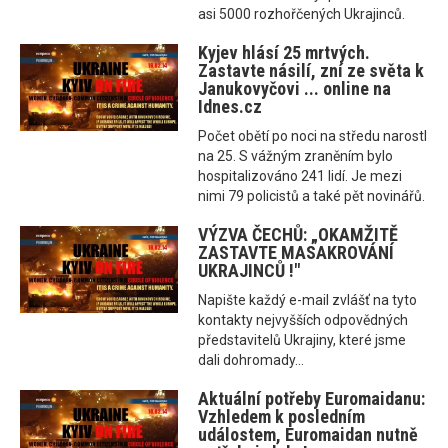
asi 5000 rozhořčených Ukrajinců.
Kyjev hlásí 25 mrtvých.
Zastavte násilí, zní ze světa k
Janukovyčovi ... online na
Idnes.cz
Počet obětí po noci na středu narostl
na 25. S vážným zraněním bylo
hospitalizováno 241 lidí. Je mezi
nimi 79 policistů a také pět novinářů.
VÝZVA ČECHŮ: „OKAMŽITĚ
ZASTAVTE MASAKROVÁNÍ
UKRAJINCŮ !"
Napište každý e-mail zvlášť na tyto
kontakty nejvyšších odpovědných
představitelů Ukrajiny, které jsme
dali dohromady...
Aktuální potřeby Euromaidanu:
Vzhledem k posledním
událostem, Euromaidan nutně