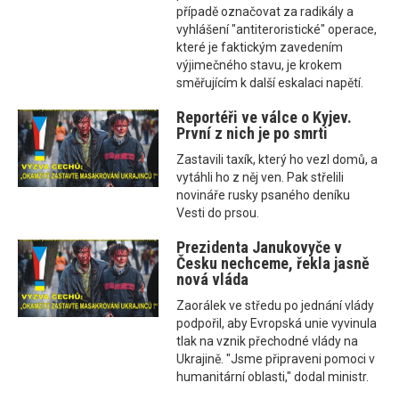
případě označovat za radikály a
vyhlášení "antiteroristické" operace,
které je faktickým zavedením
výjimečného stavu, je krokem
směřujícím k další eskalaci napětí.
Reportéři ve válce o Kyjev.
První z nich je po smrti
Zastavili taxík, který ho vezl domů, a
vytáhli ho z něj ven. Pak střelili
novináře rusky psaného deníku
Vesti do prsou.
Prezidenta Janukovyče v
Česku nechceme, řekla jasně
nová vláda
Zaorálek ve středu po jednání vlády
podpořil, aby Evropská unie vyvinula
tlak na vznik přechodné vlády na
Ukrajině. "Jsme připraveni pomoci v
humanitární oblasti," dodal ministr.