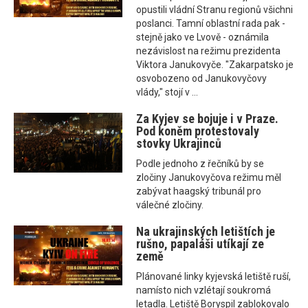
opustili vládní Stranu regionů všichni
poslanci. Tamní oblastní rada pak -
stejně jako ve Lvově - oznámila
nezávislost na režimu prezidenta
Viktora Janukovyče. "Zakarpatsko je
osvobozeno od Janukovyčovy
vlády," stojí v ...
Za Kyjev se bojuje i v Praze.
Pod koněm protestovaly
stovky Ukrajinců
Podle jednoho z řečníků by se
zločiny Janukovyčova režimu měl
zabývat haagský tribunál pro
válečné zločiny.
Na ukrajinských letištích je
rušno, papaláši utíkají ze
země
Plánované linky kyjevská letiště ruší,
namísto nich vzlétají soukromá
letadla. Letiště Boryspil zablokovalo