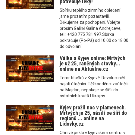
potřebuje leky!
Sbírku teplého zimního oblečení
jsme prozatím pozastavili.
Děkujeme za pochopení. Volejte
prosím Galině Galina Andrejceve,
tel.: +420 775 781 997.Sbírka
pokračuje (Po-Pá) od 10.00 do 18.00
do odvolání
Válka o Kyjev online: Mrtvých
je už 25, raněných stovky...
online na Aktualne.cz
Teror titušků v Kyjevě. Revoluci ničí
najatí útočníci. Těžkooděnci zaútočili
na Majdan, nepokoje se šíří i do
ostatních koutů Ukrajiny
Kyjev prožil noc v plamenech.
Mrtvých je 25, násilí se šíří do
regionů ... online na
Lidovky.cz
Ohnivé peklo v kyjevském centru: v