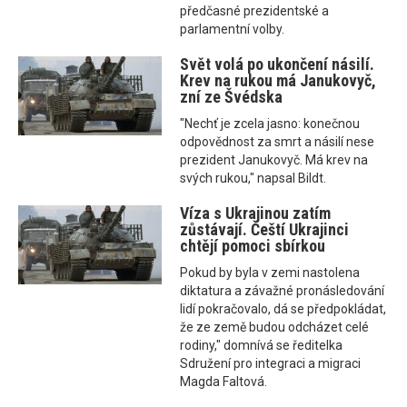
předčasné prezidentské a
parlamentní volby.
Svět volá po ukončení násilí.
Krev na rukou má Janukovyč,
zní ze Švédska
"Nechť je zcela jasno: konečnou
odpovědnost za smrt a násilí nese
prezident Janukovyč. Má krev na
svých rukou," napsal Bildt.
Víza s Ukrajinou zatím
zůstávají. Čeští Ukrajinci
chtějí pomoci sbírkou
Pokud by byla v zemi nastolena
diktatura a závažné pronásledování
lidí pokračovalo, dá se předpokládat,
že ze země budou odcházet celé
rodiny," domnívá se ředitelka
Sdružení pro integraci a migraci
Magda Faltová.