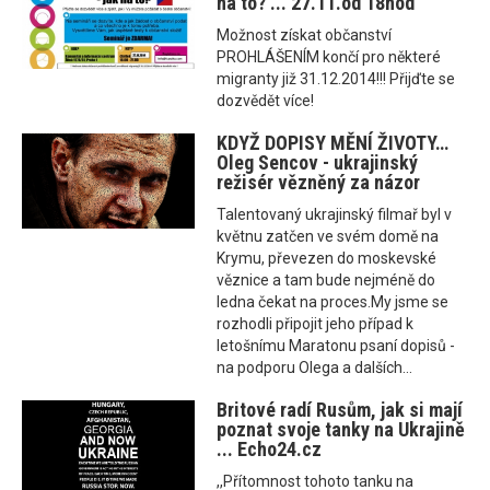
na to? ... 27.11.od 18hod
Možnost získat občanství
PROHLÁŠENÍM končí pro některé
migranty již 31.12.2014!!! Přijďte se
dozvědět více!
KDYŽ DOPISY MĚNÍ ŽIVOTY…
Oleg Sencov - ukrajinský
režisér vězněný za názor
Talentovaný ukrajinský filmař byl v
květnu zatčen ve svém domě na
Krymu, převezen do moskevské
věznice a tam bude nejméně do
ledna čekat na proces.My jsme se
rozhodli připojit jeho případ k
letošnímu Maratonu psaní dopisů -
na podporu Olega a dalších...
Britové radí Rusům, jak si mají
poznat svoje tanky na Ukrajině
... Echo24.cz
,,Přítomnost tohoto tanku na