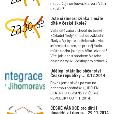
nedodržuje smlouvu, kterou s Vámi
uzavřel?
Jste cizinec/cizinka a máte
dítě v české škole?
Vaše dítě začalo chodit do české
základní školy? Chodí do základní
školy a Vy byste potřeboval/a více
informací o tom, co pro něj škola
může udělat jako pro žáka- cizince?
Víte, jak je to s nárokem Vašeho
dítěte na výuku češtiny pro cizince ?
Udělení státního občanství
České republiky ... 3.12.2014
Dovolujeme si váz pozvat na
odbornou přednášku „UDĚLENÍ
STÁTNÍHO OBČANSTVÍ ČESKÉ
REPUBLIKY OD 1. 1. 2014
ČESKÉ VÁNOCE pro děti i
dospělé v Liberci... 29.11.2014