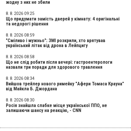
жодну з них не збили
8. 8. 2026 09:25
Що придумати замість дверей у кімнату: 4 оригінальні
та недорогі рішення
8. 8. 2026 08:59
"Сміливо і мужньо": ЗМІ розкрили, хто врятував
український літак від дрона в Лейпцигу
8. 8. 2026 08:58
Що не слід робити після вечері: гастроентерологи
назвали три поради для здорового травлення
8. 8. 2026 08:34
Вийшов трейлер нового римейку "Афери Томаса Крауна"
від Майкла Б. Джордана
8. 8. 2026 08:30
Росія знайшла слабке місце української ППО, не
залишаючи шансу на реакцію, - CNN