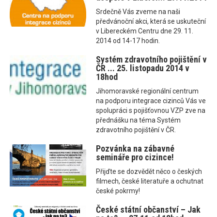
Srdečně Vás zveme na naši
předvánoční akci, která se uskuteční
v Libereckém Centru dne 29. 11.
2014 od 14-17 hodin.
Systém zdravotního pojištění v
ČR ... 25. listopadu 2014 v
18hod
Jihomoravské regionální centrum
na podporu integrace cizinců Vás ve
spolupráci s pojišťovnou VZP zve na
přednášku na téma Systém
zdravotního pojištění v ČR.
Pozvánka na zábavné
semináře pro cizince!
Přijďte se dozvědět něco o českých
filmech, české literatuře a ochutnat
české pokrmy!
České státní občanství – Jak