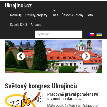
Ukrajinci.cz
Aktuality
Kroužky, projekty
O nás
Časopis Porohy
Foto
Kapela IGNIS
Anonce
Světový kongres Ukrajinců
Pracovně právní poradenství
cizincům zdarma...
Máte pocit, že Váš zaměstnavatel