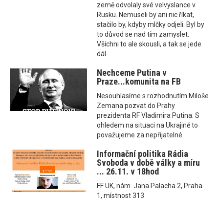
země odvolaly své velvyslance v
Rusku. Nemuseli by ani nic říkat,
stačilo by, kdyby mlčky odjeli. Byl by
to důvod se nad tím zamyslet.
Všichni to ale skousli, a tak se jede
dál.
Nechceme Putina v
Praze...komunita na FB
Nesouhlasíme s rozhodnutím Miloše
Zemana pozvat do Prahy
prezidenta RF Vladimira Putina. S
ohledem na situaci na Ukrajině to
považujeme za nepřijatelné.
Informační politika Rádia
Svoboda v době války a míru
... 26.11. v 18hod
FF UK, nám. Jana Palacha 2, Praha
1, místnost 313