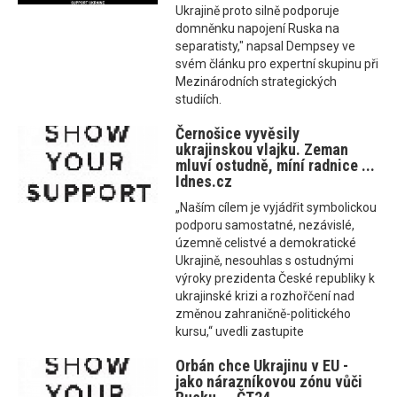
Ukrajině proto silně podporuje
domněnku napojení Ruska na
separatisty," napsal Dempsey ve
svém článku pro expertní skupinu při
Mezinárodních strategických
studiích.
Černošice vyvěsily
ukrajinskou vlajku. Zeman
mluví ostudně, míní radnice ...
Idnes.cz
„Naším cílem je vyjádřit symbolickou
podporu samostatné, nezávislé,
územně celistvé a demokratické
Ukrajině, nesouhlas s ostudnými
výroky prezidenta České republiky k
ukrajinské krizi a rozhořčení nad
změnou zahraničně-politického
kursu,“ uvedli zastupite
Orbán chce Ukrajinu v EU -
jako nárazníkovou zónu vůči