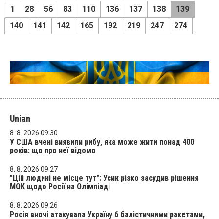
1
28
56
83
110
136
137
138
139
140
141
142
165
192
219
247
274
Unian
8. 8. 2026 09:30
У США вчені виявили рибу, яка може жити понад 400
років: що про неї відомо
8. 8. 2026 09:27
"Цій людині не місце тут": Усик різко засудив рішення
МОК щодо Росії на Олімпіаді
8. 8. 2026 09:26
Росія вночі атакувала Україну 6 балістичними ракетами,