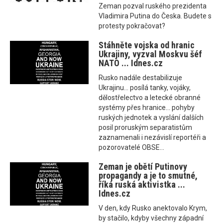
Zeman pozval ruského prezidenta
Vladimira Putina do Česka. Budete s
protesty pokračovat?
Stáhněte vojska od hranic
Ukrajiny, vyzval Moskvu šéf
NATO ... Idnes.cz
Rusko nadále destabilizuje
Ukrajinu... posílá tanky, vojáky,
dělostřelectvo a letecké obranné
systémy přes hranice... pohyby
ruských jednotek a vyslání dalších
posil proruským separatistům
zaznamenali i nezávislí reportéři a
pozorovatelé OBSE...
Zeman je obětí Putinovy
propagandy a je to smutné,
říká ruská aktivistka ...
Idnes.cz
V den, kdy Rusko anektovalo Krym,
by stačilo, kdyby všechny západní