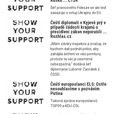
Rusku ... ČT24
Šéf pravicového Fidesze se ale teď
zasazuje o vstup Ukrajiny do EU.
Čeští diplomati v Kyjevě prý v
případě žádosti krajanů o
přesídlení zákon neporušili ...
Rozhlas.cz
„Mám závěry inspekce a zvažuji, že
bychom dali podnět policii, aby
zahájila šetření ve věci pomluvy,
protože ta věc je nesmírně
nebezpečná,“ dodává šéf
diplomacie Lubomír Zaorálek z
ČSSD.
Čeští europoslanci ELS: Ostře
nesouhlasíme s pozváním
Putina
Tisková zpráva europoslanců
TOP09 a KDU-ČSL