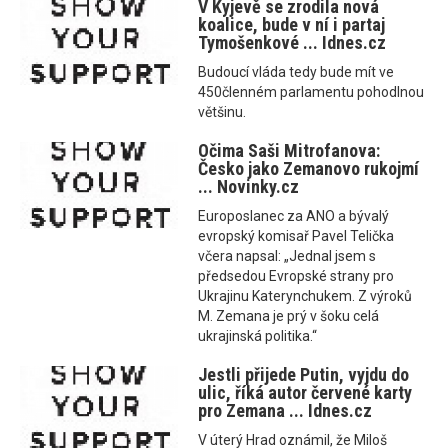
V Kyjevě se zrodila nová
koalice, bude v ní i partaj
Tymošenkové ... Idnes.cz
Budoucí vláda tedy bude mít ve
450členném parlamentu pohodlnou
většinu.
Očima Saši Mitrofanova:
Česko jako Zemanovo rukojmí
... Novinky.cz
Europoslanec za ANO a bývalý
evropský komisař Pavel Telička
včera napsal: „Jednal jsem s
předsedou Evropské strany pro
Ukrajinu Katerynchukem. Z výroků
M. Zemana je prý v šoku celá
ukrajinská politika.“
Jestli přijede Putin, vyjdu do
ulic, říká autor červené karty
pro Zemana ... Idnes.cz
V úterý Hrad oznámil, že Miloš