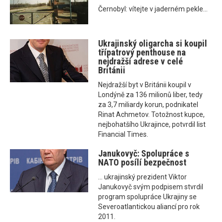
Černobyl: vítejte v jaderném pekle...
Ukrajinský oligarcha si koupil
třípatrový penthouse na
nejdražší adrese v celé
Británii
Nejdražší byt v Británii koupil v
Londýně za 136 milionů liber, tedy
za 3,7 miliardy korun, podnikatel
Rinat Achmetov. Totožnost kupce,
nejbohatšího Ukrajince, potvrdil list
Financial Times.
Janukovyč: Spolupráce s
NATO posílí bezpečnost
... ukrajinský prezident Viktor
Janukovyč svým podpisem stvrdil
program spolupráce Ukrajiny se
Severoatlantickou aliancí pro rok
2011.