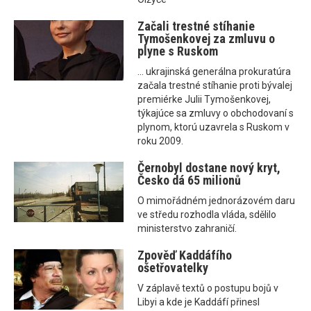
Začali trestné stíhanie
Tymošenkovej za zmluvu o
plyne s Ruskom
... ukrajinská generálna prokuratúra
začala trestné stíhanie proti bývalej
premiérke Julii Tymošenkovej,
týkajúce sa zmluvy o obchodovaní s
plynom, ktorú uzavrela s Ruskom v
roku 2009.
Černobyl dostane nový kryt,
Česko dá 65 milionů
O mimořádném jednorázovém daru
ve středu rozhodla vláda, sdělilo
ministerstvo zahraničí.
Zpověď Kaddáfího
ošetřovatelky
V záplavě textů o postupu bojů v
Libyi a kde je Kaddáfí přinesl