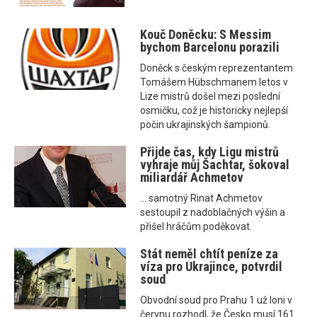
Kouč Doněcku: S Messim
bychom Barcelonu porazili
Doněck s českým reprezentantem
Tomášem Hübschmanem letos v
Lize mistrů došel mezi poslední
osmičku, což je historicky nejlepší
počin ukrajinských šampionů.
Přijde čas, kdy Ligu mistrů
vyhraje můj Šachtar, šokoval
miliardář Achmetov
... samotný Rinat Achmetov
sestoupil z nadoblačných výšin a
přišel hráčům poděkovat.
Stát neměl chtít peníze za
víza pro Ukrajince, potvrdil
soud
Obvodní soud pro Prahu 1 už loni v
červnu rozhodl, že Česko musí 161