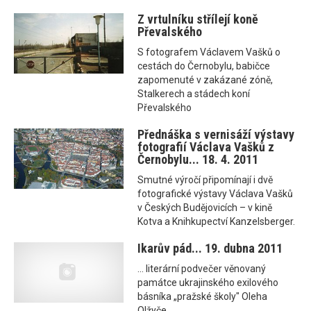
Z vrtulníku střílejí koně
Převalského
S fotografem Václavem Vašků o
cestách do Černobylu, babičce
zapomenuté v zakázané zóně,
Stalkerech a stádech koní
Převalského
Přednáška s vernisáží výstavy
fotografií Václava Vašků z
Černobylu... 18. 4. 2011
Smutné výročí připomínají i dvě
fotografické výstavy Václava Vašků
v Českých Budějovicích – v kině
Kotva a Knihkupectví Kanzelsberger.
Ikarův pád... 19. dubna 2011
... literární podvečer věnovaný
památce ukrajinského exilového
básníka „pražské školy" Oleha
Olžyče