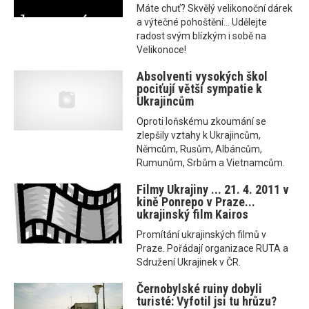
Máte chuť? Skvělý velikonoční dárek
a výtečné pohoštění... Udělejte
radost svým blízkým i sobě na
Velikonoce!
Absolventi vysokých škol
pociťují větší sympatie k
Ukrajincům
Oproti loňskému zkoumání se
zlepšily vztahy k Ukrajincům,
Němcům, Rusům, Albáncům,
Rumunům, Srbům a Vietnamcům.
Filmy Ukrajiny ... 21. 4. 2011 v
kině Ponrepo v Praze...
ukrajinský film Kairos
Promítání ukrajinských filmů v
Praze. Pořádají organizace RUTA a
Sdružení Ukrajinek v ČR.
Černobylské ruiny dobyli
turisté: Vyfotil jsi tu hrůzu?