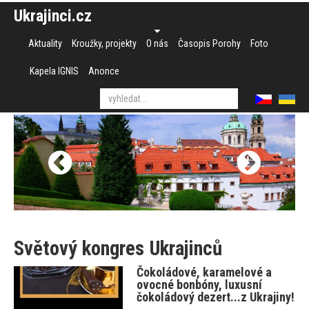
Ukrajinci.cz
Aktuality
Kroužky, projekty
O nás
Časopis Porohy
Foto
Kapela IGNIS
Anonce
Světový kongres Ukrajinců
Čokoládové, karamelové a
ovocné bonbóny, luxusní
čokoládový dezert...z Ukrajiny!