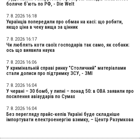
боляче бʼють по РФ, - Die Welt
7. 8. 2026 16:18
Українців попередили про обман на касі: що робити,
якщо ціна в чеку вища за цінник
7. 8. 2026 16:17
Чи люблять коти своїх господарів так само, як собаки:
ось що виявила наука
7. 8. 2026 16:06
У кримінальній справі ринку "Столичний" матеріалами
стали дописи про підтримку ЗСУ, - ЗМІ
7. 8. 2026 16:04
У червні – 30 бомб, у липні – понад 50: в ОВА заявили про
посилення авіаударів по Сумах
7. 8. 2026 16:04
Без перегляду прайс-кепів Україні буде складніше
імпортувати електроенергію взимку, – Центр Разумкова