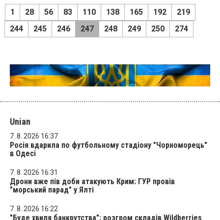
1
28
56
83
110
138
165
192
219
244
245
246
247
248
249
250
274
Unian
7. 8. 2026 16:37
Росія вдарила по футбольному стадіону "Чорноморець"
в Одесі
7. 8. 2026 16:31
Дрони вже пів доби атакують Крим: ГУР провів
"морський парад" у Ялті
7. 8. 2026 16:22
"Буде хвиля банкрутства": розгром складів Wildberries