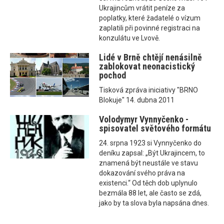
Ukrajincům vrátit peníze za
poplatky, které žadatelé o vízum
zaplatili při povinné registraci na
konzulátu ve Lvově.
Lidé v Brně chtějí nenásilně
zablokovat neonacistický
pochod
Tisková zpráva iniciativy "BRNO
Blokuje" 14. dubna 2011
Volodymyr Vynnyčenko -
spisovatel světového formátu
24. srpna 1923 si Vynnyčenko do
deníku zapsal: „Být Ukrajincem, to
znamená být neustále ve stavu
dokazování svého práva na
existenci.“ Od těch dob uplynulo
bezmála 88 let, ale často se zdá,
jako by ta slova byla napsána dnes.