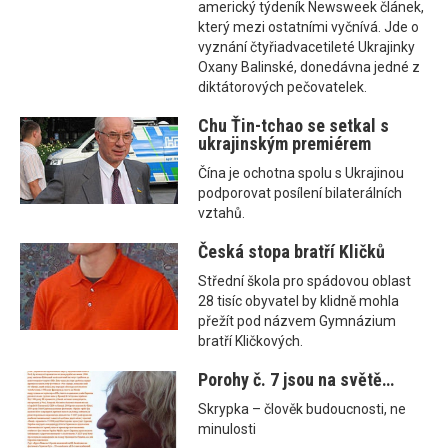
americký týdeník Newsweek článek,
který mezi ostatními vyčnívá. Jde o
vyznání čtyřiadvacetileté Ukrajinky
Oxany Balinské, donedávna jedné z
diktátorových pečovatelek.
Chu Ťin-tchao se setkal s
ukrajinským premiérem
Čína je ochotna spolu s Ukrajinou
podporovat posílení bilaterálních
vztahů.
Česká stopa bratří Kličků
Střední škola pro spádovou oblast
28 tisíc obyvatel by klidně mohla
přežít pod názvem Gymnázium
bratří Kličkových.
Porohy č. 7 jsou na světě…
Skrypka – člověk budoucnosti, ne
minulosti