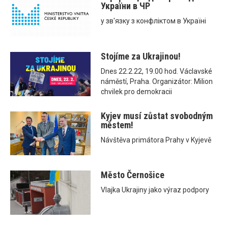
України в ЧР
у зв'язку з конфліктом в Україні
Stojíme za Ukrajinou!
Dnes 22.2.22, 19.00 hod. Václavské
náměstí, Praha. Organizátor: Milion
chvilek pro demokracii
Kyjev musí zůstat svobodným
městem!
Návštěva primátora Prahy v Kyjevě
Město Černošice
Vlajka Ukrajiny jako výraz podpory