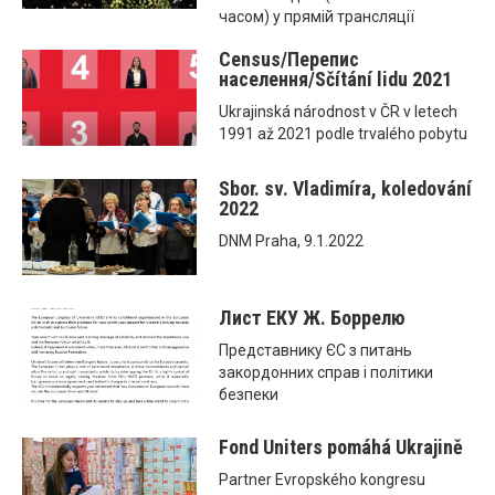
часом) у прямій трансляції
Census/Перепис
населення/Sčítání lidu 2021
Ukrajinská národnost v ČR v letech
1991 až 2021 podle trvalého pobytu
Sbor. sv. Vladimíra, koledování
2022
DNM Praha, 9.1.2022
Лист ЕКУ Ж. Боррелю
Представнику ЄС з питань
закордонних справ і політики
безпеки
Fond Uniters pomáhá Ukrajině
Partner Evropského kongresu