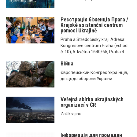
Реєстрація біженців Прага /
Krajské asistenční centrum
pomoci Ukrajině
Praha a Středočeský kraj. Adresa:
Kongresové centrum Praha (vchod
č. 10), 5. května 1640/65, Praha 4
Війна
Європейський Конгрес Українців,
дії щодо оборони України
Veřejná sbírka ukrajinských
organizací v ČR
ZaUkrajinu
Інформація для громадян