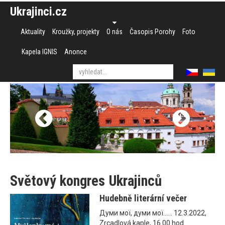
Ukrajinci.cz
Aktuality
Kroužky, projekty
O nás
Časopis Porohy
Foto
Kapela IGNIS
Anonce
Světový kongres Ukrajinců
Hudebně literární večer
Думи мої, думи мої...... 12.3.2022,
Zrcadlová kaple, 16.00 hod