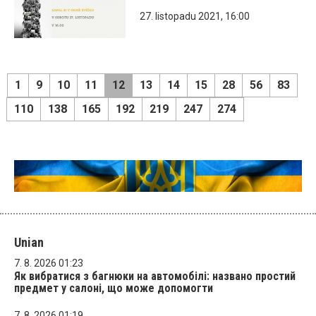
27. listopadu 2021, 16:00
1
9
10
11
12
13
14
15
28
56
83
110
138
165
192
219
247
274
Unian
7. 8. 2026 01:23
Як вибратися з багнюки на автомобілі: названо простий
предмет у салоні, що може допомогти
7. 8. 2026 01:19