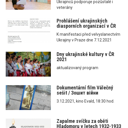
Ukrajinců podporuje pozůstalé i
veterány
Prohlášení ukrajinských
diasporních organizací v ČR
K manifestaci před velvyslanectvím
Ukrajiny v Praze dne 7.12.2021
Dny ukrajinské kultury v ČR
2021
aktualizovaný program
Dokumentární film Válečný
sešit / Зошит війни
3.12.2021, kino Evald, 18:30 hod.
Zapalme svíčku za oběti
Hladomoru v letech 1932-1933