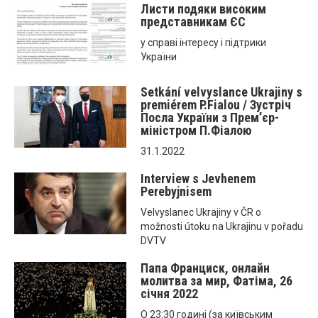
Листи подяки високим
представникам ЄС
у справі інтересу і підтрики
України
Setkání velvyslance Ukrajiny s
premiérem P.Fialou / Зустріч
Посла України з Прем’єр-
міністром П.Фіалою
31.1.2022
Interview s Jevhenem
Perebyjnisem
Velvyslanec Ukrajiny v ČR o
možnosti útoku na Ukrajinu v pořadu
DVTV
Папа Франциск, онлайн
молитвa за мир, Фатіма, 26
січня 2022
O 23:30 годині (за київським