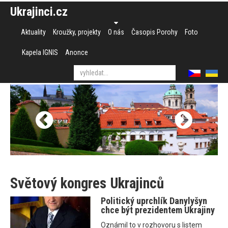
Ukrajinci.cz
Aktuality
Kroužky, projekty
O nás
Časopis Porohy
Foto
Kapela IGNIS
Anonce
Světový kongres Ukrajinců
Politický uprchlík Danylyšyn
chce být prezidentem Ukrajiny
Oznámil to v rozhovoru s listem