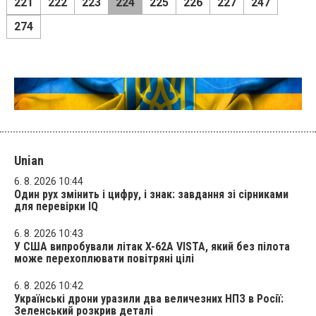
221
222
223
224
225
226
227
247
274
Unian
6. 8. 2026 10:44
Один рух змінить і цифру, і знак: завдання зі сірниками
для перевірки IQ
6. 8. 2026 10:43
У США випробували літак X-62A VISTA, який без пілота
може перехоплювати повітряні цілі
6. 8. 2026 10:42
Українські дрони уразили два величезних НПЗ в Росії:
Зеленський розкрив деталі