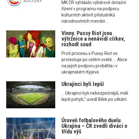
MK ČR vyhlásilo výběrové dotační
řízení v programu na podporu
kulturních aktivit příslušníků
národnostních menšin ...
Vinny. Pussy Riot jsou
výtržnice a nenávidí církev,
rozhodl soud
Proti procesu s Pussy Riot se
protestuje po celém světě. ... Akce
na jejich podporu proběhla i v
ukrajinském Kyjevě.
Ukrajinci byli lepší
... Ukrajinci byli nebezpečnější, měli
lepší pohyb," uvedl Bílek po utkání.
Úroveň fotbalového duelu
Ukrajina – ČR zvedli diváci o
třídu výš