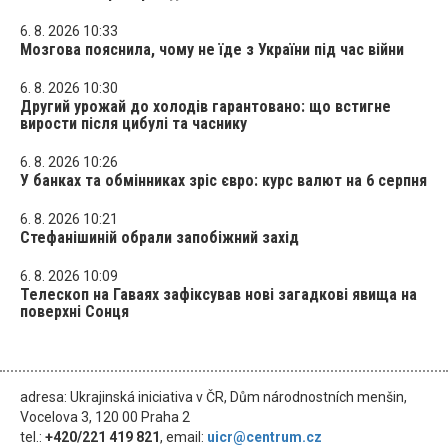
6. 8. 2026 10:33
Мозгова пояснила, чому не їде з України під час війни
6. 8. 2026 10:30
Другий урожай до холодів гарантовано: що встигне
вирости після цибулі та часнику
6. 8. 2026 10:26
У банках та обмінниках зріс євро: курс валют на 6 серпня
6. 8. 2026 10:21
Стефанішиній обрали запобіжний захід
6. 8. 2026 10:09
Телескоп на Гаваях зафіксував нові загадкові явища на
поверхні Сонця
adresa: Ukrajinská iniciativa v ČR, Dům národnostních menšin,
Vocelova 3, 120 00 Praha 2
tel.:
+420/221 419 821
, email:
uicr@centrum.cz