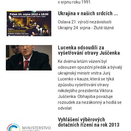
v srpnu roku 1991.
Ukrajina v našich srdcích ...
Oslava 21. výročí nezávislosti
Ukrajiny 24. srpna - Žluté lázně
Lucenka odsoudili za
vyšetřování otravy Juščenka
Ke dvěma letům vězení byl
odsouzen opoziční předák a bývalý
ukrajinský ministr vnitra Jurij
Lucenko v kauze, která se týká
způsobu vyšetřování otravy
někdejšího prezidenta Viktora
Juščenka. Obhajoba považuje
rozsudek za nezákonný a hodlá se
odvolat.
Vyhlášení výběrových
dotačních řízení na rok 2013