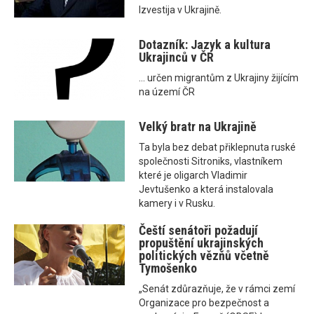
Izvestija v Ukrajině.
Dotazník: Jazyk a kultura
Ukrajinců v ČR
... určen migrantům z Ukrajiny žijícím
na území ČR
Velký bratr na Ukrajině
Ta byla bez debat přiklepnuta ruské
společnosti Sitroniks, vlastníkem
které je oligarch Vladimir
Jevtušenko a která instalovala
kamery i v Rusku.
Čeští senátoři požadují
propuštění ukrajinských
politických vězňů včetně
Tymošenko
„Senát zdůrazňuje, že v rámci zemí
Organizace pro bezpečnost a