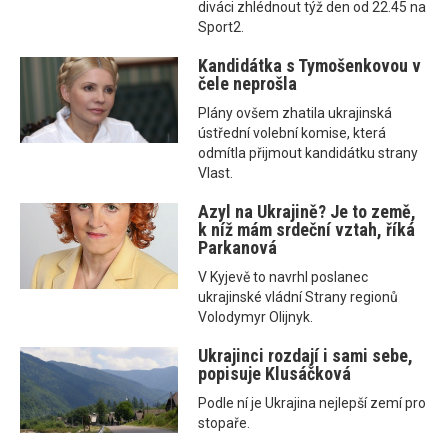
diváci zhlédnout týž den od 22.45 na
Sport2.
Kandidátka s Tymošenkovou v
čele neprošla
Plány ovšem zhatila ukrajinská
ústřední volební komise, která
odmítla přijmout kandidátku strany
Vlast.
Azyl na Ukrajině? Je to země,
k níž mám srdeční vztah, říká
Parkanová
V Kyjevě to navrhl poslanec
ukrajinské vládní Strany regionů
Volodymyr Olijnyk.
Ukrajinci rozdají i sami sebe,
popisuje Klusáčková
Podle ní je Ukrajina nejlepší zemí pro
stopaře.