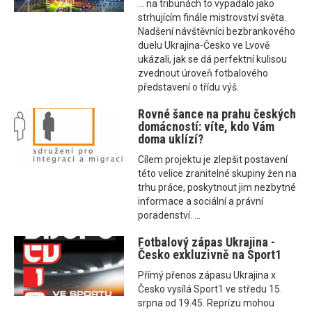
... na tribunách to vypadalo jako
strhujícím finále mistrovství světa.
Nadšení návštěvníci bezbrankového
duelu Ukrajina-Česko ve Lvově
ukázali, jak se dá perfektní kulisou
zvednout úroveň fotbalového
představení o třídu výš.
Rovné šance na prahu českých
domácností: víte, kdo Vám
doma uklízí?
Cílem projektu je zlepšit postavení
této velice zranitelné skupiny žen na
trhu práce, poskytnout jim nezbytné
informace a sociální a právní
poradenství. ...
Fotbalový zápas Ukrajina -
Česko exkluzivně na Sport1
Přímý přenos zápasu Ukrajina x
Česko vysílá Sport1 ve středu 15.
srpna od 19.45. Reprízu mohou