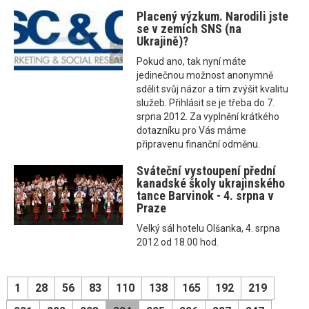
Placený výzkum. Narodili jste
se v zemích SNS (na
Ukrajině)?
Pokud ano, tak nyní máte
jedinečnou možnost anonymně
sdělit svůj názor a tím zvýšit kvalitu
služeb. Přihlásit se je třeba do 7.
srpna 2012. Za vyplnění krátkého
dotazníku pro Vás máme
připravenu finanční odměnu.
Sváteční vystoupení přední
kanadské školy ukrajinského
tance Barvinok - 4. srpna v
Praze
Velký sál hotelu Olšanka, 4. srpna
2012 od 18.00 hod.
1
28
56
83
110
138
165
192
219