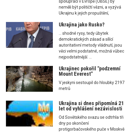
spolupráci v Evropě (OBSE) by
neměli být političtí vězni, a vyzývá
Ukrajinu k jejich propuštění,
Ukrajina jako Rusko?
... shodné rysy, tedy úbytek
demokratických zásad a sílící
autoritativní metody vládnutí, jsou
věci velmi podstatné, možná vůbec
nejpodstatnější. ...
Ukrajinec pokořil "podzemní
Mount Everest"
V jeskyni sestoupil do hloubky 2197
metrů
Ukrajina si dnes připomíná 21
let od vyhlášení nezávislosti
Od Sovětského svazu se odtrhla tři
dny po skončení
protigorbačovského puče v Moskvě