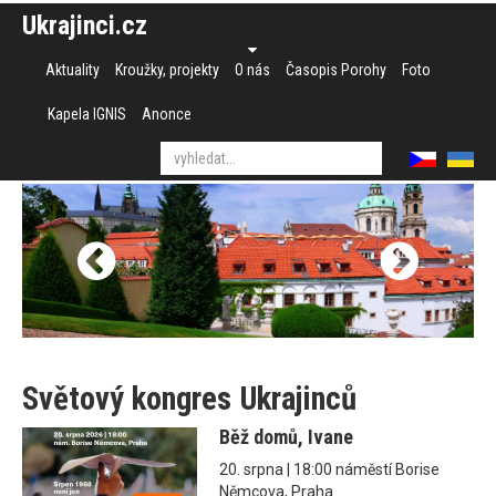
Ukrajinci.cz
Aktuality
Kroužky, projekty
O nás
Časopis Porohy
Foto
Kapela IGNIS
Anonce
Světový kongres Ukrajinců
Běž domů, Ivane
20. srpna | 18:00 náměstí Borise
Němcova, Praha