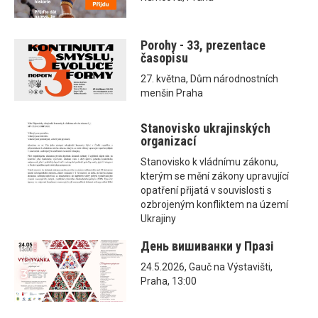
Porohy - 33, prezentace
časopisu
27. května, Dům národnostních
menšin Praha
Stanovisko ukrajinských
organizací
Stanovisko k vládnímu zákonu,
kterým se mění zákony upravující
opatření přijatá v souvislosti s
ozbrojeným konfliktem na území
Ukrajiny
День вишиванки у Празі
24.5.2026, Gauč na Výstavišti,
Praha, 13:00