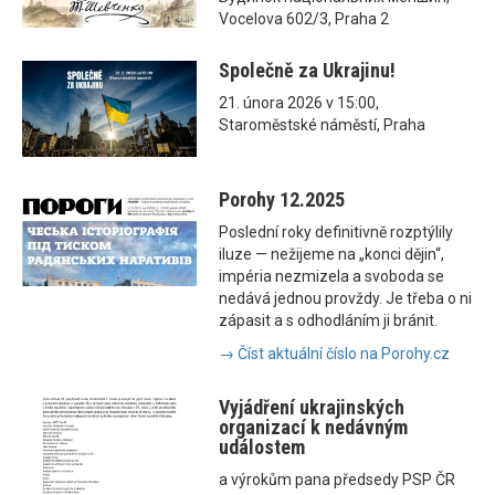
Vocelova 602/3, Praha 2
Společně za Ukrajinu!
21. února 2026 v 15:00,
Staroměstské náměstí, Praha
Porohy 12.2025
Poslední roky definitivně rozptýlily
iluze — nežijeme na „konci dějin“,
impéria nezmizela a svoboda se
nedává jednou provždy. Je třeba o ni
zápasit a s odhodláním ji bránit.
→ Číst aktuální číslo na Porohy.cz
Vyjádření ukrajinských
organizací k nedávným
událostem
a výrokům pana předsedy PSP ČR