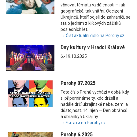
věnovat tématu vzdálenosti — jak
geografické, tak vnitřní. Odcizení
Ukrajinců, kteří odjeli do zahraničí, se
stalo jedním z klíčových zážitků
posledních let.
→ Číst aktuální číslo na Porohy.cz
Dny kultury v Hradci Králové
6.-19.10.2025
Porohy 07.2025
Toto číslo Prahů vychází v době, kdy
si připomínáme ty, kdo drželi a
nadále drží ukrajinské nebe, zemi a
důstojnost. 14. říjen — Den obránců
a obránkyň Ukrajiny...
→ Читати на Porohy.cz
Porohy 6.2025