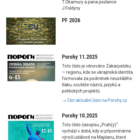
T.Okamury a pana poslance
J.Foldyny
PF 2026
Porohy 11.2025
Toto číslo je věnováno Zakarpatsku
— regionu, kde se ukrajinská identita
formovala za podmínek neustálého
tlaku, soutěže názvů, jazyků a
politických projektů.
→ Číst aktuální číslo na Porohy.cz
Porohy 10.2025
Toto číslo časopisu „Prah(y)“
vychází v době, kdy si připomínáme
výročí událostí na Majdanu, které