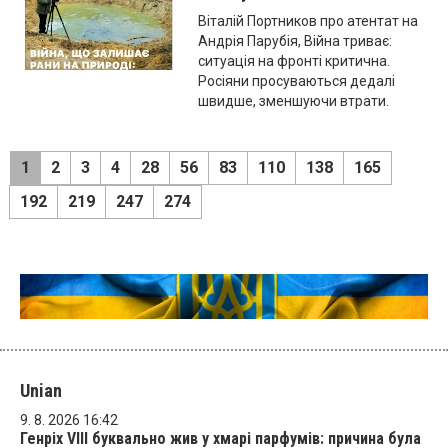
Віталій Портников про атентат на
Андрія Парубія, Війна триває:
ситуація на фронті критична.
Росіяни просуваються дедалі
швидше, зменшуючи втрати.
1
2
3
4
28
56
83
110
138
165
192
219
247
274
Unian
9. 8. 2026 16:42
Генріх VIII буквально жив у хмарі парфумів: причина була