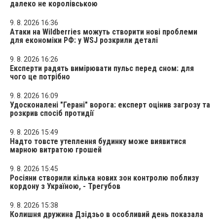
далеко не королівською
9. 8. 2026 16:36
Атаки на Wildberries можуть створити нові проблеми
для економіки РФ: у WSJ розкрили деталі
9. 8. 2026 16:26
Експерти радять вимірювати пульс перед сном: для
чого це потрібно
9. 8. 2026 16:09
Удосконалені "Герані" ворога: експерт оцінив загрозу та
розкрив спосіб протидії
9. 8. 2026 15:49
Надто товсте утеплення будинку може виявитися
марною витратою грошей
9. 8. 2026 15:45
Росіяни створили кілька нових зон контролю поблизу
кордону з Україною, - Трегубов
9. 8. 2026 15:38
Колишня дружина Дзідзьо в особливий день показала