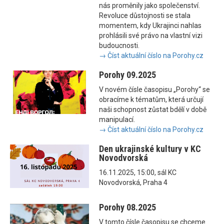
nás proměnily jako společenství.
Revoluce důstojnosti se stala
momentem, kdy Ukrajinci nahlas
prohlásili své právo na vlastní vizi
budoucnosti.
→ Číst aktuální číslo na Porohy.cz
Porohy 09.2025
V novém čísle časopisu „Porohy“ se
obracíme k tématům, která určují
naši schopnost zůstat bdělí v době
manipulací.
→ Číst aktuální číslo na Porohy.cz
Den ukrajinské kultury v KC
Novodvorská
16.11.2025, 15:00, sál KC
Novodvorská, Praha 4
Porohy 08.2025
V tomto čísle časopisu se chceme