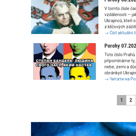
V tomto čísle č
vzdálenosti — jak
Ukrajinců, kteří 
z klíčových zážit
→ Číst aktuální 
Porohy 07.20
Toto číslo Prahů 
připomínáme ty, 
nebe, zemi a důs
obránkyň Ukrajiny
→ Читати на Po
1
2