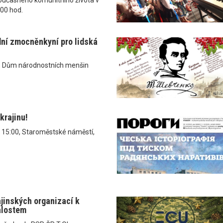
.00 hod.
dní zmocněnkyní pro lidská
, Dům národnostních menšin
krajinu!
v 15:00, Staroměstské náměstí,
ajinských organizací k
álostem