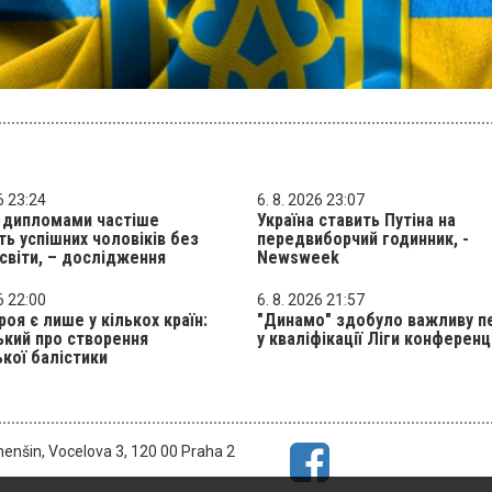
6 23:24
6. 8. 2026 23:07
з дипломами частіше
Україна ставить Путіна на
ь успішних чоловіків без
передвиборчий годинник, -
світи, – дослідження
Newsweek
6 22:00
6. 8. 2026 21:57
роя є лише у кількох країн:
"Динамо" здобуло важливу п
кий про створення
у кваліфікації Ліги конференц
ької балістики
menšin, Vocelova 3, 120 00 Praha 2