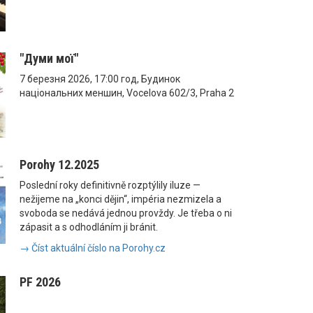
"Думи мої"
7 березня 2026, 17:00 год, Будинок
національних меншин, Vocelova 602/3, Praha 2
Porohy 12.2025
Poslední roky definitivně rozptýlily iluze —
nežijeme na „konci dějin“, impéria nezmizela a
svoboda se nedává jednou provždy. Je třeba o ni
zápasit a s odhodláním ji bránit.
→ Číst aktuální číslo na Porohy.cz
PF 2026