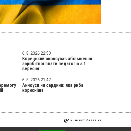
6. 8. 2026 22:53
Корецький анонсував збільшення
заробітної плати педагогів з 1
вересня
6. 8. 2026 21:47
еремогу
Анчоуси чи сардини: яка риба
ій
корисніша