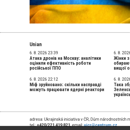
Unian
6. 8. 2026 23:39
6. 8. 202
Атака дронів на Москву: аналітики
Жінки 
оцінили ефективність роботи
обирают
російської ППО
вищої о
6. 8. 2026 22:12
6. 8. 202
Міф зруйновано: скільки насправді
Така зб
можуть працювати ядерні реактори
Зеленсь
українс
adresa: Ukrajinská iniciativa v ČR, Dům národnostních 
tel.:
+420/221 419 821
, email:
uicr@centrum.cz