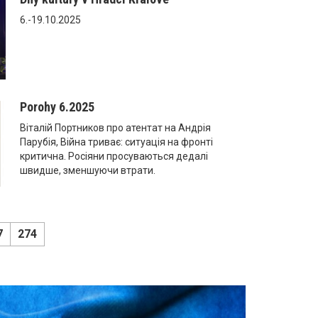
6.-19.10.2025
Porohy 6.2025
Віталій Портников про атентат на Андрія
Парубія, Війна триває: ситуація на фронті
критична. Росіяни просуваються дедалі
швидше, зменшуючи втрати.
7
274