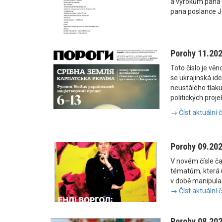
a výrokům pana
pana poslance J
Porohy 11.20
Toto číslo je vě
se ukrajinská i
neustálého tlaku
politických proje
→ Číst aktuální 
Porohy 09.20
V novém čísle č
tématům, která u
v době manipulac
→ Číst aktuální 
Porohy 08.20