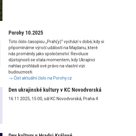
Porohy 10.2025
Toto číslo časopisu „Prah(y)“ vychází v době, kdy si
připomínáme výročí událostí na Majdanu, které
nás proměnily jako společenství. Revoluce
důstojnosti se stala momentem, kdy Ukrajinci
nahlas prohlásili své právo na vlastní vizi
budoucnosti.
→ Číst aktuální číslo na Porohy.cz
Den ukrajinské kultury v KC Novodvorská
16.11.2025, 15:00, sál KC Novodvorská, Praha 4
Dny kultury v Hradci Králové