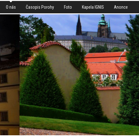
O nás
Časopis Porohy
Foto
Kapela IGNIS
Anonce