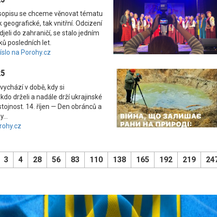
asopisu se chceme věnovat tématu
 geografické, tak vnitřní. Odcizení
odjeli do zahraničí, se stalo jedním
ků posledních let.
číslo na Porohy.cz
25
vychází v době, kdy si
kdo drželi a nadále drží ukrajinské
tojnost. 14. říjen — Den obránců a
...
rohy.cz
3
4
28
56
83
110
138
165
192
219
24