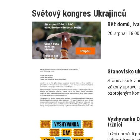
Světový kongres Ukrajinců
Běž domů, Iv
20. srpna | 18:0
Stanovisko uk
Stanovisko k vl
zákony upravující
ozbrojeným konf
Vyshyvanka Da
tržnici
Tržní náměstí po
kultury, tradic 