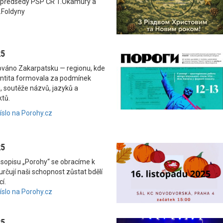
 předsedy PSP ČR T.Okamury a
.Foldyny
25
nováno Zakarpatsku — regionu, kde
dentita formovala za podmínek
, soutěže názvů, jazyků a
ktů.
číslo na Porohy.cz
25
asopisu „Porohy“ se obracíme k
rčují naši schopnost zůstat bdělí
í.
číslo na Porohy.cz
25