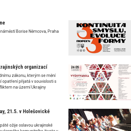
ane
0 náměstí Borise Němcova, Praha
rajinských organizací
ádnímu zákonu, kterým se mění
 opatření přijatá v souvislosti s
liktem na území Ukrajiny
y, 21.5. v Holešovické
páté ožije oslavou ukrajinské
i současného komunitního života v