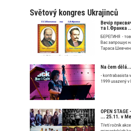
Světový kongres Ukrajinců
Вечір присвя
та І.Франка .
БЕРЕГИНЯ - тов
Вас запрошує н
Тараса Шевченк
Na čem dělá..
- kontrabasista v
1999 usazený v
OPEN STAGE - 
... 25.11. v M
Třetí ročník ak
migrantských k