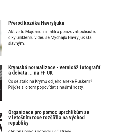
Přerod kozáka Havryljuka
Aktivistu Majdanu zmlátili a ponižovali policisté,
díky uniklému videu se Mychajlo Havryljuk stal
slavným.
Krymská normalizace - vernisáž fotografií
a debata ... na FF UK
Co se stalo na Krymu od jeho anexe Ruskem?
Přijďte si o tom popovídat s našimi hosty.
Organizace pro pomoc uprchlíkům se
v letošním roce rozšířila na východ
republiky
otevřela novou pobočku v Ostravě