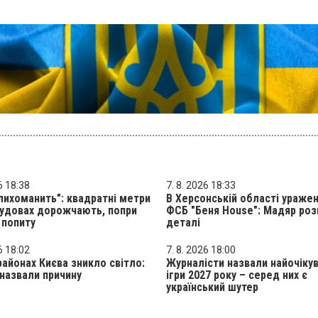
6 18:38
7. 8. 2026 18:33
лихоманить": квадратні метри
В Херсонській області ураже
будовах дорожчають, попри
ФСБ "Беня House": Мадяр роз
 попиту
деталі
6 18:02
7. 8. 2026 18:00
районах Києва зникло світло:
Журналісти назвали найочікув
назвали причину
ігри 2027 року – серед них є
український шутер