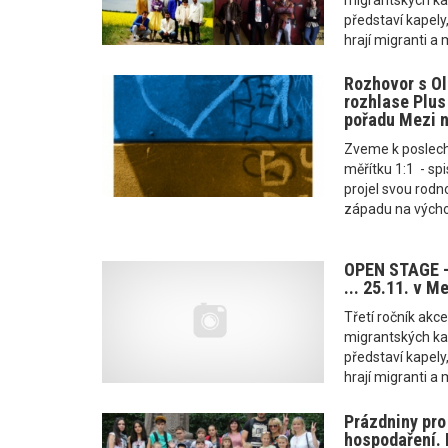
představí kapely,
hrají migranti a 
Rozhovor s O
rozhlase Plus 
pořadu Mezi 
Zveme k poslechu
měřítku 1:1 - spi
projel svou rod
západu na východ
OPEN STAGE - 
... 25.11. v M
Třetí ročník ak
migrantských k
představí kapely,
hrají migranti a 
Prázdniny pro 
hospodaření. 