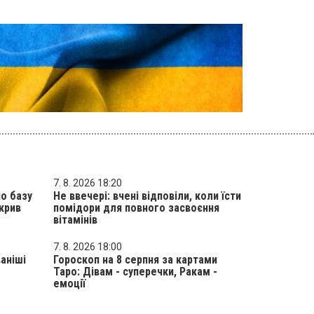
7. 8. 2026 18:20
но базу
Не ввечері: вчені відповіли, коли їсти
крив
помідори для повного засвоєння
вітамінів
7. 8. 2026 18:00
аніші
Гороскоп на 8 серпня за картами
Таро: Дівам - суперечки, Ракам -
емоції