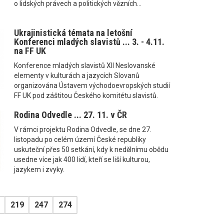
o lidských právech a politických vězních...
Ukrajinistická témata na letošní
Konferenci mladých slavistů ... 3. - 4.11.
na FF UK
Konference mladých slavistů XII Neslovanské
elementy v kulturách a jazycích Slovanů
organizována Ústavem východoevropských studií
FF UK pod záštitou Českého komitétu slavistů.
Rodina Odvedle ... 27. 11. v ČR
V rámci projektu Rodina Odvedle, se dne 27.
listopadu po celém území České republiky
uskuteční přes 50 setkání, kdy k nedělnímu obědu
usedne více jak 400 lidí, kteří se liší kulturou,
jazykem i zvyky.
219
247
274