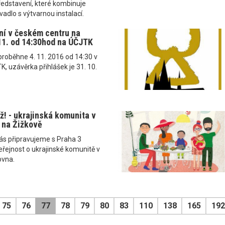
ředstavení, které kombinuje
adlo s výtvarnou instalací.
ní v českém centru na
.11. od 14:30hod na ÚČJTK
proběhne 4. 11. 2016 od 14:30 v
K, uzávěrka přihlášek je 31. 10.
ž! - ukrajinská komunita v
. na Žižkově
vás připravujeme s Praha 3
řejnost o ukrajinské komunitě v
ovna.
75
76
77
78
79
80
83
110
138
165
192