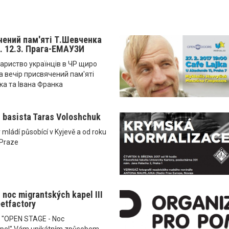
чений пам'яті Т.Шевченка
.. 12.3. Прага-ЕМАУЗИ
ариство українців в ЧР щиро
а вечір присвячений пам'яті
а та Івана Франка
. basista Taras Voloshchuk
 mládí působící v Kyjevě a od roku
 Praze
noc migrantských kapel III
eetfactory
ce "OPEN STAGE - Noc
apel" Vám unikátním způsobem