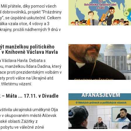
 Milí přátele, díky pomocí všech
ilí dobrovolníků, projekt “Prázdniny
ny”, se úspěšně uskutečnil. Celkem
álka vzala otce, 4 vdovy a 3
rajiny, prožili nádherných 9 dnů v
ýt manželkou politického
1. v Knihovně Václava Havla
 Václava Havla. Debata s
u, manželkou Ildara Dadina, který
ace proti prezidentským volbám v
ty proti válce na Ukrajině atd.
 tříletému vězení.
 – Máta ... 17.11. v Divadle
štívila ukrajinská umělkyně Olja
le v okupovaném městě Alčevsk
ké oblasti.Zážitky z
pobytu ve válečné zóně