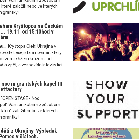
 které založili nebo ve kterých
migrantky!
lehem Kryštopou na Českém
... 19.11. od 15:10hod v
námi
... Kryštopa Oleh: Ukrajina v
sovatel, esejista a novinář, který
nou zemi křížem krážem, od
 a zpět, a vyzpovídal stovky lidí.
noc migrantských kapel III
eetfactory
ce "OPEN STAGE - Noc
apel" Vám unikátním způsobem
 které založili nebo ve kterých
migrantky!
děti z Ukrajiny. Výsledek
Pomoc v číslech.