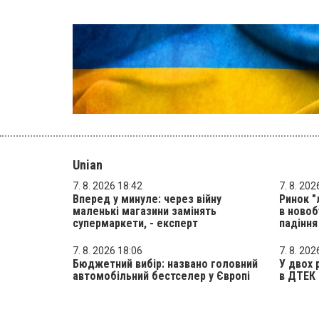
Unian
7. 8. 2026 18:42
7. 8. 202
Вперед у минуле: через війну
Ринок "
маленькі магазини замінять
в ново
супермаркети, - експерт
падіння
7. 8. 2026 18:06
7. 8. 202
Бюджетний вибір: названо головний
У двох 
автомобільний бестселер у Європі
в ДТЕК 