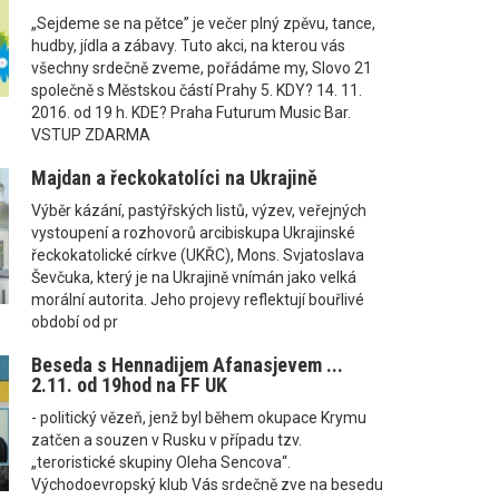
„Sejdeme se na pětce” je večer plný zpěvu, tance,
hudby, jídla a zábavy. Tuto akci, na kterou vás
všechny srdečně zveme, pořádáme my, Slovo 21
společně s Městskou částí Prahy 5. KDY? 14. 11.
2016. od 19 h. KDE? Praha Futurum Music Bar.
VSTUP ZDARMA
Majdan a řeckokatolíci na Ukrajině
Výběr kázání, pastýřských listů, výzev, veřejných
vystoupení a rozhovorů arcibiskupa Ukrajinské
řeckokatolické církve (UKŘC), Mons. Svjatoslava
Ševčuka, který je na Ukrajině vnímán jako velká
morální autorita. Jeho projevy reflektují bouřlivé
období od pr
Beseda s Hennadijem Afanasjevem ...
2.11. od 19hod na FF UK
- politický vězeň, jenž byl během okupace Krymu
zatčen a souzen v Rusku v případu tzv.
„teroristické skupiny Oleha Sencova“.
Východoevropský klub Vás srdečně zve na besedu