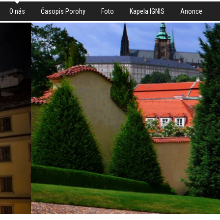
O nás
Časopis Porohy
Foto
Kapela IGNIS
Anonce