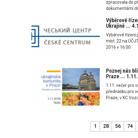
zpracovala do p
dokumentární div
Výběrové říze
Ukrajině ... 4
Výběrové řízení 
míst. 22 na ÚČJT
2016 v 16:00.
Poznej nás blí
Praze ... 1.11
1.11. večer pro 
přednášku pro ve
Praze, v KC Voz
1
28
56
74