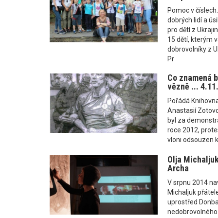
Pomoc v číslech.
dobrých lidí a ús
pro dětí z Ukraji
15 dětí, kterým v
dobrovolníky z Uk
Pr
Co znamená b
vězně ... 4.1
Pořádá Knihovna
Anastasií Zotovo
byl za demonstr
roce 2012, protes
vloni odsouzen k
Olja Michaljuk
Archa
V srpnu 2014 nav
Michaljuk přáte
uprostřed Donbas
nedobrovolného 