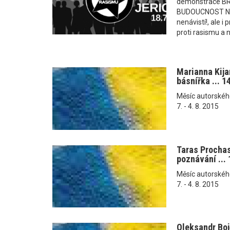
demonstrace B
BUDOUCNOST NAŠ
nenávistí!, ale 
proti rasismu a n
Marianna Kij
básnířka ... 1
Měsíc autorského č
7. - 4. 8. 2015
Taras Procha
poznávání ... 
Měsíc autorského č
7. - 4. 8. 2015
Oleksandr Bo