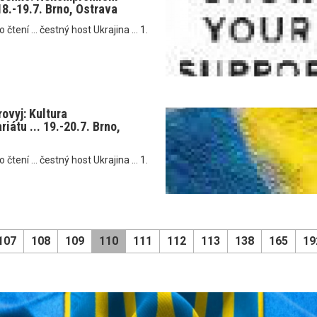
 18.-19.7. Brno, Ostrava
tení ... čestný host Ukrajina ... 1.
rovyj: Kultura
iátu ... 19.-20.7. Brno,
tení ... čestný host Ukrajina ... 1.
107
108
109
110
111
112
113
138
165
19