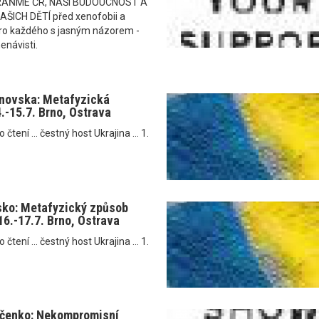
RAŇME ČR, NAŠI BUDOUCNOST A
ICH DĚTÍ před xenofobii a
i pro každého s jasným názorem -
enávisti.
anovska: Metafyzická
4.-15.7. Brno, Ostrava
tení ... čestný host Ukrajina ... 1.
sko: Metafyzický způsob
16.-17.7. Brno, Ostrava
tení ... čestný host Ukrajina ... 1.
jčenko: Nekompromisní