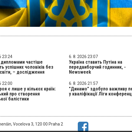
6 23:24
6. 8. 2026 23:07
з дипломами частіше
Україна ставить Путіна на
ь успішних чоловіків без
передвиборчий годинник, -
світи, – дослідження
Newsweek
6 22:00
6. 8. 2026 21:57
роя є лише у кількох країн:
"Динамо" здобуло важливу п
кий про створення
у кваліфікації Ліги конференц
ької балістики
menšin, Vocelova 3, 120 00 Praha 2