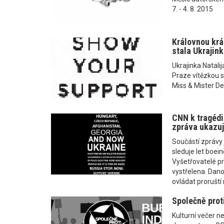
7. - 4. 8. 2015
Královnou krá
stala Ukrajink
Ukrajinka Natalij
Praze vítězkou s
Miss & Mister D
CNN k tragédi
zpráva ukazuj
Součástí zprávy 
sleduje let boei
Vyšetřovatelé prý
vystřelena. Dano
ovládat proruští
Společně proti
Kulturní večer n