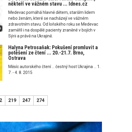
někteří ve vážném stavu ... Idnes.cz
Medevac pomáhá hlavně dětem, starším lidem
nebo ženám, které se nacházejí ve vážném
zdravotním stavu. Od loňského roku se Medevac
zaměřil i na dospělé pacienty zraněné v bojích v
Sýrii a právě na Ukrajině.
Halyna Petrosaňak: Pokušení promluvit a
potěšení ze čtení ... 20.-21.7. Brno,
Ostrava
Měsíc autorského čtení ... čestný host Ukrajina ... 1.
7. - 4. 8. 2015
2
219
247
274