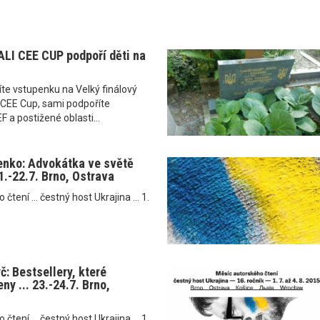
LI CEE CUP podpoří děti na
te vstupenku na Velký finálový
CEE Cup, sami podpoříte
 a postižené oblasti...
enko: Advokátka ve světě
21.-22.7. Brno, Ostrava
tení ... čestný host Ukrajina ... 1.
: Bestsellery, které
ny ... 23.-24.7. Brno,
tení ... čestný host Ukrajina ... 1.