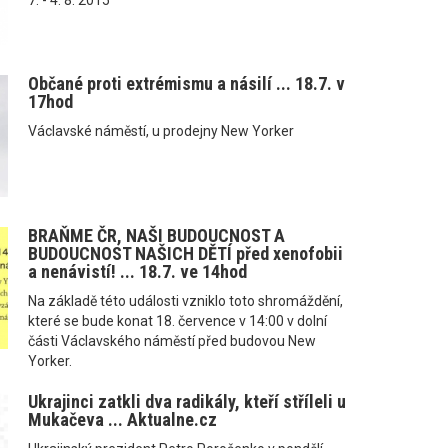
Občané proti extrémismu a násilí ... 18.7. v
17hod
Václavské náměstí, u prodejny New Yorker
BRAŇME ČR, NAŠI BUDOUCNOST A
BUDOUCNOST NAŠICH DĚTÍ před xenofobii
a nenávistí! ... 18.7. ve 14hod
Na základě této události vzniklo toto shromáždění,
které se bude konat 18. července v 14:00 v dolní
části Václavského náměstí před budovou New
Yorker.
Ukrajinci zatkli dva radikály, kteří stříleli u
Mukačeva ... Aktualne.cz