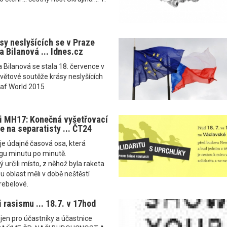
sy neslyšících se v Praze
a Bilanová ... Idnes.cz
a Bilanová se stala 18. července v
větové soutěže krásy neslyšících
eaf World 2015
i MH17: Konečná vyšetřovací
e na separatisty ... ČT24
je údajně časová osa, která
ngu minutu po minutě.
 určili místo, z něhož byla raketa
u oblast měli v době neštěstí
 rebelové.
 rasismu ... 18.7. v 17hod
ejen pro účastníky a účastnice