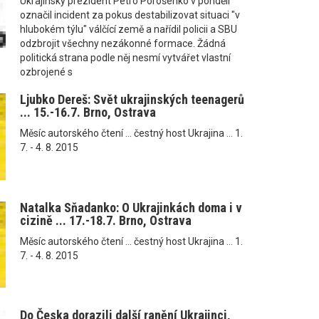
Ukrajinský prezident Petro Porošenko v pondělí
označil incident za pokus destabilizovat situaci "v
hlubokém týlu" válčící země a nařídil policii a SBU
odzbrojit všechny nezákonné formace. Žádná
politická strana podle něj nesmí vytvářet vlastní
ozbrojené s
Ljubko Dereš: Svět ukrajinských teenagerů
... 15.-16.7. Brno, Ostrava
Měsíc autorského čtení ... čestný host Ukrajina ... 1.
7. - 4. 8. 2015
Natalka Sňadanko: O Ukrajinkách doma i v
cizině ... 17.-18.7. Brno, Ostrava
Měsíc autorského čtení ... čestný host Ukrajina ... 1.
7. - 4. 8. 2015
Do Česka dorazili další ranění Ukrajinci,