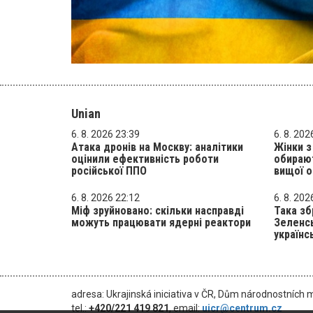
Unian
6. 8. 2026 23:39
6. 8. 202
Атака дронів на Москву: аналітики
Жінки 
оцінили ефективність роботи
обирают
російської ППО
вищої о
6. 8. 2026 22:12
6. 8. 202
Міф зруйновано: скільки насправді
Така зб
можуть працювати ядерні реактори
Зеленсь
українс
adresa: Ukrajinská iniciativa v ČR, Dům národnostních 
tel.:
+420/221 419 821
, email:
uicr@centrum.cz