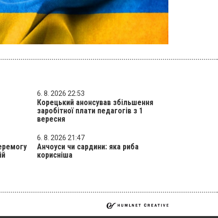
6. 8. 2026 22:53
Корецький анонсував збільшення
заробітної плати педагогів з 1
вересня
6. 8. 2026 21:47
еремогу
Анчоуси чи сардини: яка риба
ій
корисніша