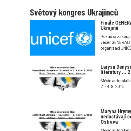
Světový kongres Ukrajinců
Finále GENERA
Ukrajině
Pokud si zakoupí
večer GENERALI 
organizaci UNICEF
Larysa Denys
literatury ... 
Měsíc autorského č
7. - 4. 8. 2015
Maryna Hrymyč
nedostávají ce
Ostrava
Měsíc autorského č