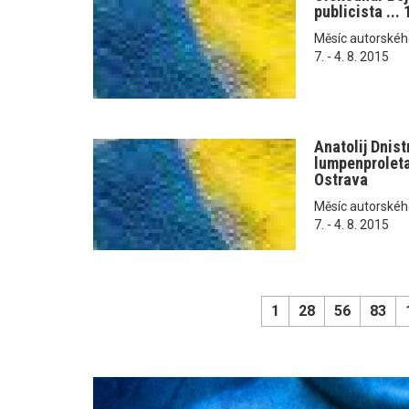
publicista ...
Měsíc autorského č
7. - 4. 8. 2015
Anatolij Dnist
lumpenproletar
Ostrava
Měsíc autorského č
7. - 4. 8. 2015
1
28
56
83