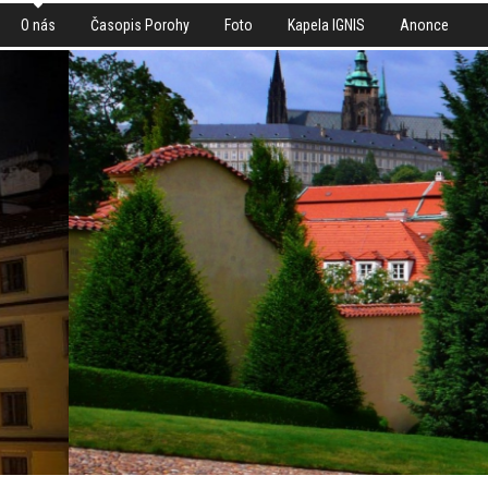
O nás
Časopis Porohy
Foto
Kapela IGNIS
Anonce