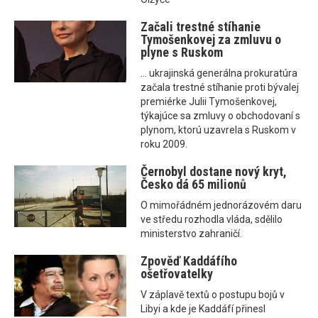
Začali trestné stíhanie
Tymošenkovej za zmluvu o
plyne s Ruskom
... ukrajinská generálna prokuratúra
začala trestné stíhanie proti bývalej
premiérke Julii Tymošenkovej,
týkajúce sa zmluvy o obchodovaní s
plynom, ktorú uzavrela s Ruskom v
roku 2009.
Černobyl dostane nový kryt,
Česko dá 65 milionů
O mimořádném jednorázovém daru
ve středu rozhodla vláda, sdělilo
ministerstvo zahraničí.
Zpověď Kaddáfího
ošetřovatelky
V záplavě textů o postupu bojů v
Libyi a kde je Kaddáfí přinesl