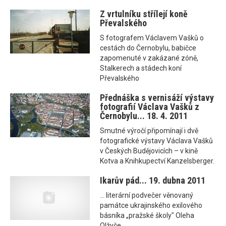
Z vrtulníku střílejí koně
Převalského
S fotografem Václavem Vašků o
cestách do Černobylu, babičce
zapomenuté v zakázané zóně,
Stalkerech a stádech koní
Převalského
Přednáška s vernisáží výstavy
fotografií Václava Vašků z
Černobylu... 18. 4. 2011
Smutné výročí připomínají i dvě
fotografické výstavy Václava Vašků
v Českých Budějovicích – v kině
Kotva a Knihkupectví Kanzelsberger.
Ikarův pád... 19. dubna 2011
... literární podvečer věnovaný
památce ukrajinského exilového
básníka „pražské školy" Oleha
Olžyče