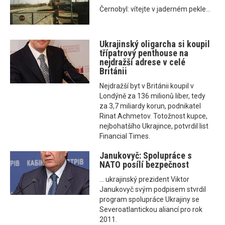
Černobyl: vítejte v jaderném pekle...
Ukrajinský oligarcha si koupil
třípatrový penthouse na
nejdražší adrese v celé
Británii
Nejdražší byt v Británii koupil v
Londýně za 136 milionů liber, tedy
za 3,7 miliardy korun, podnikatel
Rinat Achmetov. Totožnost kupce,
nejbohatšího Ukrajince, potvrdil list
Financial Times.
Janukovyč: Spolupráce s
NATO posílí bezpečnost
... ukrajinský prezident Viktor
Janukovyč svým podpisem stvrdil
program spolupráce Ukrajiny se
Severoatlantickou aliancí pro rok
2011.