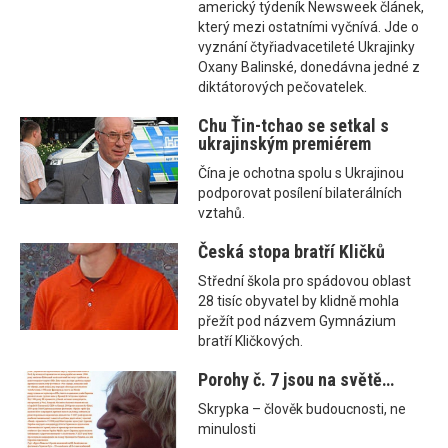
americký týdeník Newsweek článek,
který mezi ostatními vyčnívá. Jde o
vyznání čtyřiadvacetileté Ukrajinky
Oxany Balinské, donedávna jedné z
diktátorových pečovatelek.
Chu Ťin-tchao se setkal s
ukrajinským premiérem
Čína je ochotna spolu s Ukrajinou
podporovat posílení bilaterálních
vztahů.
Česká stopa bratří Kličků
Střední škola pro spádovou oblast
28 tisíc obyvatel by klidně mohla
přežít pod názvem Gymnázium
bratří Kličkových.
Porohy č. 7 jsou na světě…
Skrypka – člověk budoucnosti, ne
minulosti