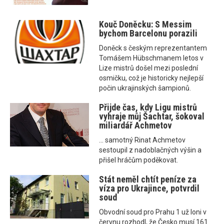
Kouč Doněcku: S Messim
bychom Barcelonu porazili
Doněck s českým reprezentantem
Tomášem Hübschmanem letos v
Lize mistrů došel mezi poslední
osmičku, což je historicky nejlepší
počin ukrajinských šampionů.
Přijde čas, kdy Ligu mistrů
vyhraje můj Šachtar, šokoval
miliardář Achmetov
... samotný Rinat Achmetov
sestoupil z nadoblačných výšin a
přišel hráčům poděkovat.
Stát neměl chtít peníze za
víza pro Ukrajince, potvrdil
soud
Obvodní soud pro Prahu 1 už loni v
červnu rozhodl, že Česko musí 161