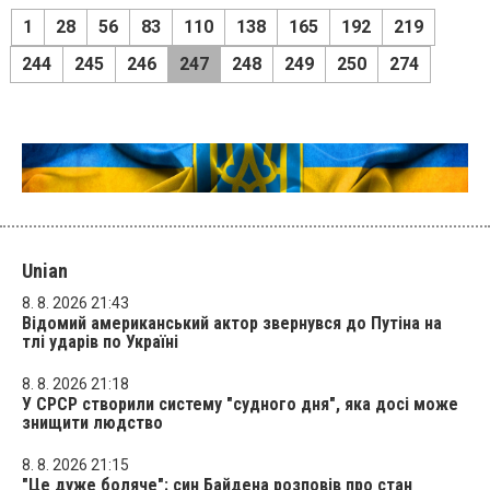
1
28
56
83
110
138
165
192
219
244
245
246
247
248
249
250
274
Unian
8. 8. 2026 21:43
Відомий американський актор звернувся до Путіна на
тлі ударів по Україні
8. 8. 2026 21:18
У СРСР створили систему "судного дня", яка досі може
знищити людство
8. 8. 2026 21:15
"Це дуже боляче": син Байдена розповів про стан