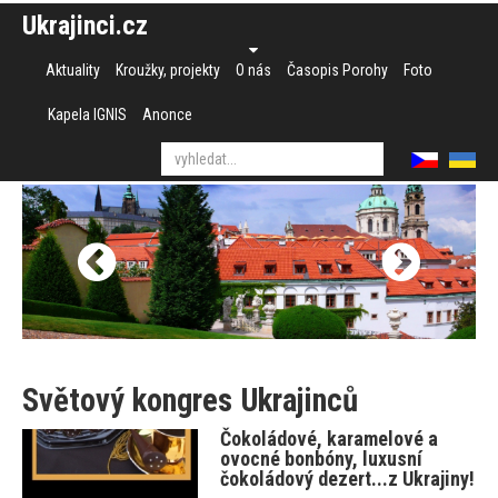
Ukrajinci.cz
Aktuality
Kroužky, projekty
O nás
Časopis Porohy
Foto
Kapela IGNIS
Anonce
Světový kongres Ukrajinců
Čokoládové, karamelové a
ovocné bonbóny, luxusní
čokoládový dezert...z Ukrajiny!