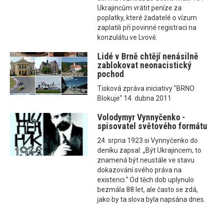
Ukrajincům vrátit peníze za
poplatky, které žadatelé o vízum
zaplatili při povinné registraci na
konzulátu ve Lvově.
Lidé v Brně chtějí nenásilně
zablokovat neonacistický
pochod
Tisková zpráva iniciativy "BRNO
Blokuje" 14. dubna 2011
Volodymyr Vynnyčenko -
spisovatel světového formátu
24. srpna 1923 si Vynnyčenko do
deníku zapsal: „Být Ukrajincem, to
znamená být neustále ve stavu
dokazování svého práva na
existenci.“ Od těch dob uplynulo
bezmála 88 let, ale často se zdá,
jako by ta slova byla napsána dnes.