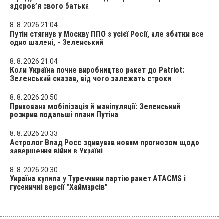
здоров’я свого батька
8. 8. 2026 21:04
Путін стягнув у Москву ППО з усієї Росії, але збитки все
одно шалені, - Зеленський
8. 8. 2026 21:04
Коли Україна почне виробництво ракет до Patriot:
Зеленський сказав, від чого залежать строки
8. 8. 2026 20:50
Прихована мобілізація й маніпуляції: Зеленський
розкрив подальші плани Путіна
8. 8. 2026 20:33
Астролог Влад Росс здивував новим прогнозом щодо
завершення війни в Україні
8. 8. 2026 20:30
Україна купила у Туреччини партію ракет ATACMS і
гусеничні версії "Хаймарсів"