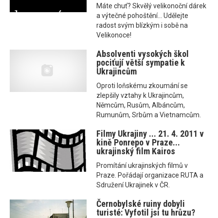
Máte chuť? Skvělý velikonoční dárek
a výtečné pohoštění... Udělejte
radost svým blízkým i sobě na
Velikonoce!
Absolventi vysokých škol
pociťují větší sympatie k
Ukrajincům
Oproti loňskému zkoumání se
zlepšily vztahy k Ukrajincům,
Němcům, Rusům, Albáncům,
Rumunům, Srbům a Vietnamcům.
Filmy Ukrajiny ... 21. 4. 2011 v
kině Ponrepo v Praze...
ukrajinský film Kairos
Promítání ukrajinských filmů v
Praze. Pořádají organizace RUTA a
Sdružení Ukrajinek v ČR.
Černobylské ruiny dobyli
turisté: Vyfotil jsi tu hrůzu?