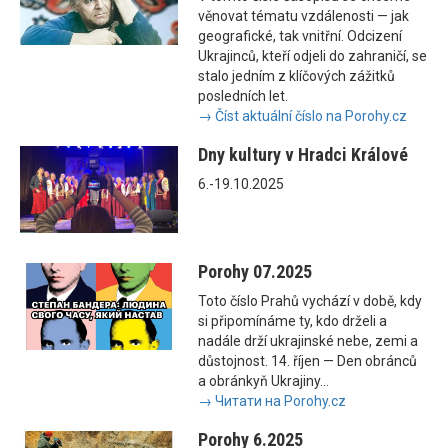
věnovat tématu vzdálenosti — jak
geografické, tak vnitřní. Odcizení
Ukrajinců, kteří odjeli do zahraničí, se
stalo jedním z klíčových zážitků
posledních let.
→ Číst aktuální číslo na Porohy.cz
Dny kultury v Hradci Králové
6.-19.10.2025
Porohy 07.2025
Toto číslo Prahů vychází v době, kdy
si připomínáme ty, kdo drželi a
nadále drží ukrajinské nebe, zemi a
důstojnost. 14. říjen — Den obránců
a obránkyň Ukrajiny...
→ Читати на Porohy.cz
Porohy 6.2025