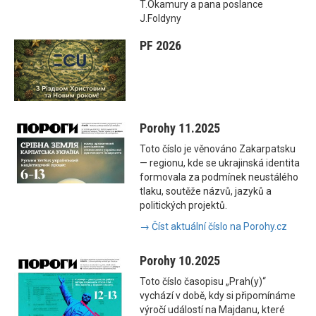
T.Okamury a pana poslance
J.Foldyny
PF 2026
Porohy 11.2025
Toto číslo je věnováno Zakarpatsku
— regionu, kde se ukrajinská identita
formovala za podmínek neustálého
tlaku, soutěže názvů, jazyků a
politických projektů.
→ Číst aktuální číslo na Porohy.cz
Porohy 10.2025
Toto číslo časopisu „Prah(y)“
vychází v době, kdy si připomínáme
výročí událostí na Majdanu, které