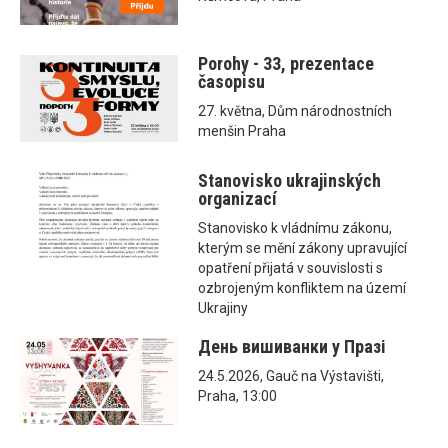
Porohy - 33, prezentace
časopisu
27. května, Dům národnostních
menšin Praha
Stanovisko ukrajinských
organizací
Stanovisko k vládnímu zákonu,
kterým se mění zákony upravující
opatření přijatá v souvislosti s
ozbrojeným konfliktem na území
Ukrajiny
День вишиванки у Празі
24.5.2026, Gauč na Výstavišti,
Praha, 13:00