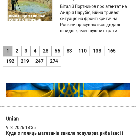
Віталій Портников про атентат на
Андрія Парубія, Війна триває:
ситуація на фронті критична.
Росіяни просуваються дедалі
швидше, зменшуючи втрати.
1
2
3
4
28
56
83
110
138
165
192
219
247
274
Unian
9. 8. 2026 18:35
Куди з полиць магазинів зникла популярна риба івасі і