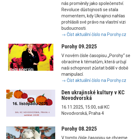
nás proměnily jako společenství.
Revoluce důstojnosti se stala
momentem, kdy Ukrajinci nahlas
prohlásili své právo na vlastní vizi
budoucnosti.
→ Číst aktuální číslo na Porohy.cz
Porohy 09.2025
V novém čísle časopisu „Porohy“ se
obracíme k tématům, která určují
naši schopnost zůstat bdělí v době
manipulací.
→ Číst aktuální číslo na Porohy.cz
Den ukrajinské kultury v KC
Novodvorská
16.11.2025, 15:00, sál KC
Novodvorská, Praha 4
Porohy 08.2025
V tomto čísle časopisu se chceme