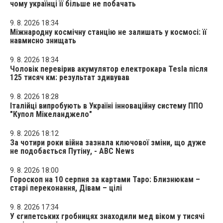
чому українці її більше не побачать
9. 8. 2026 18:34
Міжнародну космічну станцію не залишать у космосі: її
навмисно знищать
9. 8. 2026 18:34
Чоловік перевірив акумулятор електрокара Tesla після
125 тисяч км: результат здивував
9. 8. 2026 18:28
Італійці випробують в Україні інноваційну систему ППО
"Купол Мікеланджело"
9. 8. 2026 18:12
За чотири роки війна зазнала ключової зміни, що дуже
не подобається Путіну, - ABC News
9. 8. 2026 18:00
Гороскоп на 10 серпня за картами Таро: Близнюкам –
старі переконання, Дівам – цілі
9. 8. 2026 17:34
У єгипетських гробницях знаходили мед віком у тисячі