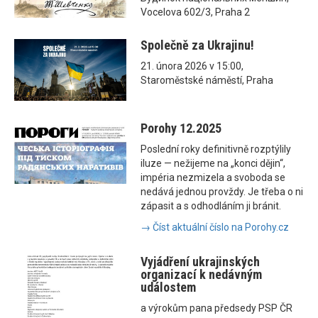
Vocelova 602/3, Praha 2
Společně za Ukrajinu!
21. února 2026 v 15:00,
Staroměstské náměstí, Praha
Porohy 12.2025
Poslední roky definitivně rozptýlily
iluze — nežijeme na „konci dějin“,
impéria nezmizela a svoboda se
nedává jednou provždy. Je třeba o ni
zápasit a s odhodláním ji bránit.
→ Číst aktuální číslo na Porohy.cz
Vyjádření ukrajinských
organizací k nedávným
událostem
a výrokům pana předsedy PSP ČR