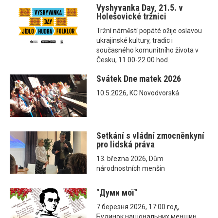
Vyshyvanka Day, 21.5. v
Holešovické tržnici
Tržní náměstí popáté ožije oslavou
ukrajinské kultury, tradic i
současného komunitního života v
Česku, 11.00-22.00 hod.
Svátek Dne matek 2026
10.5.2026, KC Novodvorská
Setkání s vládní zmocněnkyní
pro lidská práva
13. března 2026, Dům
národnostních menšin
"Думи мої"
7 березня 2026, 17:00 год,
Будинок національних меншин,