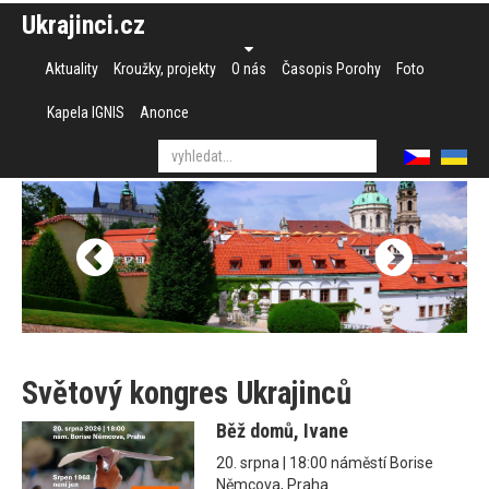
Ukrajinci.cz
Aktuality
Kroužky, projekty
O nás
Časopis Porohy
Foto
Kapela IGNIS
Anonce
Světový kongres Ukrajinců
Běž domů, Ivane
20. srpna | 18:00 náměstí Borise
Němcova, Praha