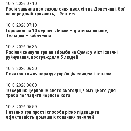
10. 8. 2026 07:10
Росія заявила про захоплення двох сіл на Донеччині, бої
на передовій тривають, - Reuters
10. 8. 2026 07:10
Гороскоп на 10 серпня: Левам – діяти сміливіше,
Тельцям – вибачення
10. 8. 2026 06:36
Росіяни скинули три авіабомби на Суми: у місті значні
руйнування, постраждало 5 людей
10. 8. 2026 06:30
Початок тижня порадує українців сонцем і теплом
10. 8. 2026 06:00
10 серпня: церковне свято сьогодні, чому цього дня
треба погладити чорного кота
10. 8. 2026 05:59
Названо три прості способи різко підвищити
ефективність домашніх сонячних панелей