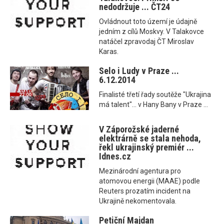
nedodržuje ... ČT24
Ovládnout toto území je údajně
jedním z cílů Moskvy. V Talakovce
natáčel zpravodaj ČT Miroslav
Karas.
Selo i Ludy v Praze ...
6.12.2014
Finalisté třetí řady soutěže "Ukrajina
má talent"... v Hany Bany v Praze ...
V Záporožské jaderné
elektrárně se stala nehoda,
řekl ukrajinský premiér ...
Idnes.cz
Mezinárodní agentura pro
atomovou energii (MAAE) podle
Reuters prozatím incident na
Ukrajině nekomentovala.
Petiční Majdan