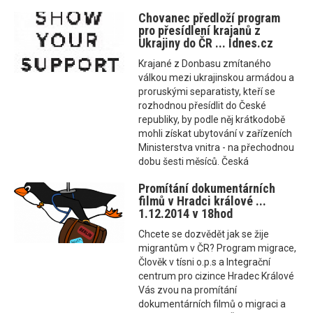
Chovanec předloží program
pro přesídlení krajanů z
Ukrajiny do ČR ... Idnes.cz
Krajané z Donbasu zmítaného
válkou mezi ukrajinskou armádou a
proruskými separatisty, kteří se
rozhodnou přesídlit do České
republiky, by podle něj krátkodobě
mohli získat ubytování v zařízeních
Ministerstva vnitra - na přechodnou
dobu šesti měsíců. Česká
Promítání dokumentárních
filmů v Hradci králové ...
1.12.2014 v 18hod
Chcete se dozvědět jak se žije
migrantům v ČR? Program migrace,
Člověk v tísni o.p.s a Integrační
centrum pro cizince Hradec Králové
Vás zvou na promítání
dokumentárních filmů o migraci a