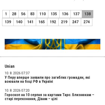
1
28
56
83
110
135
136
137
138
139
140
141
165
192
219
247
274
Unian
10. 8. 2026 07:37
У Перу вперше заявили про загиблих громадян, які
воювали на боці РФ в Україні
10. 8. 2026 07:20
Гороскоп на 10 серпня за картами Таро: Близнюкам –
старі переконання, Дівам – цілі