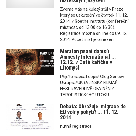
mateřským jazykem
Zveme Vás na kulatý stůl v Praze,
který se uskuteční ve čtvrtek 11. 12.
2014, v Goethe Institutu (konfereční
místnost, od 13:00 do 16:30).
Registrace možná on line do 09. 12.
2014. Počet míst je omezen.
Maraton psaní dopisů
Amnesty International ...
12.12. v Café kafíčko v
Litomyšli
Přijďte napsat dopis! Oleg Sencov...
Ukrajina/UKRAJINSKÝ FILMAŘ
NESPRAVEDLIVĚ OBVINĚN Z
TERORISTICK0HO ÚTOKU
Debata: Ohrožuje imigrace do
EU volný pohyb? ... 11. 12.
2014
nutná registrace...