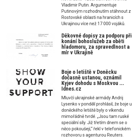
Vladimir Putin. Argumentuje
Putinovým rozhodnutím stáhnout z
Rostovské oblasti na hranicích s
Ukrajinou více než 17 000 vojáků.
Děkovné dopisy za podporu při
konání bohoslužeb za oběti
hladomoru, za spravedlnost a
mír v Ukrajině
Boje o letiště v Doněcku
dočasně ustanou, oznámil
Kyjev dohodu s Moskvou ...
Idnes.cz
Mluvčí ukrajinské armády Andrij
Lysenko v pondělí prohlásil, že boje u
doněckého letiště byly o víkendu
mimořádně tvrdé. „Jsou tam ruské
speciální síly. Již třetím dnem se o
něco pokoušejí,“ řekl v telefonickém
rozhovoru s agenturou Reuters.