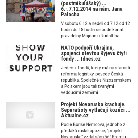
(postmikulášský) ...
6.-.7.12.2014 na nám. Jana
Palacha
V sobotu 6.12 a neděli od 7.12.od 12
hodin do 18 hodin se bude konat
pravidelný Majdan u Rudolfína.
NATO podpoří Ukrajinu,
spojenci otevřou Kyjevu čtyři
fondy ... Idnes.cz
Jeden z fondů, který má na starosti
reformu logistiky, povede Česká
republika. Společně s Nizozemskem
a Polskem jsou takzvanými
vedoucími zeměmi.
Projekt Novorusko krachuje.
Separatisty vytlačují kozáci ...
Aktualne.cz
Podle Borise Němcova, jednoho z
předáků ruské opozice, "projekt
Novorusko" vzdal sám šéf Kremlu