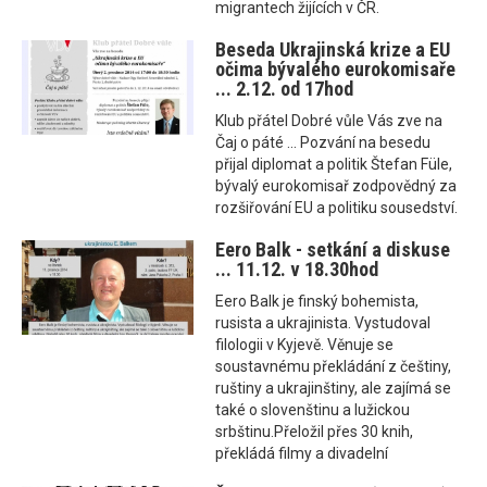
migrantech žijících v ČR.
Beseda Ukrajinská krize a EU
očima bývalého eurokomisaře
... 2.12. od 17hod
Klub přátel Dobré vůle Vás zve na
Čaj o páté ... Pozvání na besedu
přijal diplomat a politik Štefan Füle,
bývalý eurokomisař zodpovědný za
rozšiřování EU a politiku sousedství.
Eero Balk - setkání a diskuse
... 11.12. v 18.30hod
Eero Balk je finský bohemista,
rusista a ukrajinista. Vystudoval
filologii v Kyjevě. Věnuje se
soustavnému překládání z češtiny,
ruštiny a ukrajinštiny, ale zajímá se
také o slovenštinu a lužickou
srbštinu.Přeložil přes 30 knih,
překládá filmy a divadelní