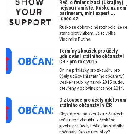
Řeči o finlandizaci (Ukrajiny)
nejsou namístě. Rusko už není
partnerem, míní expert ...
Idnes.cz
Rusko se dobrovolně rozhodlo, že se
stane protivníkem. Je to volba
Vladimira Putina.
Termíny zkoušek pro účely
udělování státního občanství
ČR - pro rok 2015
Online přihlášky pro zkoušku pro
účely udělování státního občanství
České republiky na rok 2015 budou
otevřeny v polovině prosince 2014.
O zkoušce pro účely udělování
státního občanství v ČR
Chystáte se na zkoušku z českých
reálií nebo zkoušku z českého
jazyka pro účely udělování státního
občanství České republiky?