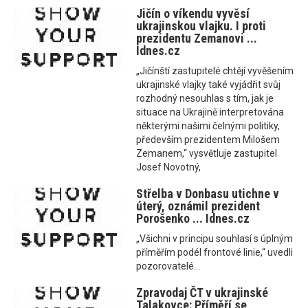
Jičín o víkendu vyvěsí
ukrajinskou vlajku. I proti
prezidentu Zemanovi ...
Idnes.cz
„Jičínští zastupitelé chtějí vyvěšením
ukrajinské vlajky také vyjádřit svůj
rozhodný nesouhlas s tím, jak je
situace na Ukrajině interpretována
některými našimi čelnými politiky,
především prezidentem Milošem
Zemanem,“ vysvětluje zastupitel
Josef Novotný,
Střelba v Donbasu utichne v
úterý, oznámil prezident
Porošenko ... Idnes.cz
„Všichni v principu souhlasí s úplným
příměřím podél frontové linie,“ uvedli
pozorovatelé...
Zpravodaj ČT v ukrajinské
Talakovce: Příměří se