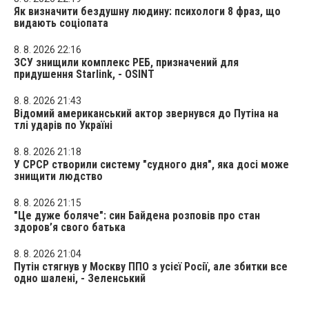
Як визначити бездушну людину: психологи 8 фраз, що
видають соціопата
8. 8. 2026 22:16
ЗСУ знищили комплекс РЕБ, призначений для
придушення Starlink, - OSINT
8. 8. 2026 21:43
Відомий американський актор звернувся до Путіна на
тлі ударів по Україні
8. 8. 2026 21:18
У СРСР створили систему "судного дня", яка досі може
знищити людство
8. 8. 2026 21:15
"Це дуже боляче": син Байдена розповів про стан
здоров’я свого батька
8. 8. 2026 21:04
Путін стягнув у Москву ППО з усієї Росії, але збитки все
одно шалені, - Зеленський