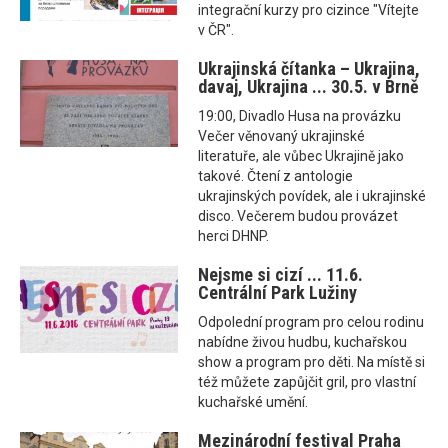
integrační kurzy pro cizince "Vítejte
v ČR".
Ukrajinská čítanka – Ukrajina,
davaj, Ukrajina ... 30.5. v Brně
19:00, Divadlo Husa na provázku
Večer věnovaný ukrajinské
literatuře, ale vůbec Ukrajině jako
takové. Čtení z antologie
ukrajinských povídek, ale i ukrajinské
disco. Večerem budou provázet
herci DHNP.
Nejsme si cizí ... 11.6.
Centrální Park Lužiny
Odpolední program pro celou rodinu
nabídne živou hudbu, kuchařskou
show a program pro děti. Na místě si
též můžete zapůjčit gril, pro vlastní
kuchařské umění.
Mezinárodní festival Praha