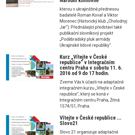
Národní knihovně
kterou v ukrajinštině přednesou
badatelé Roman Kovaľ a Viktor
Morenec (Historický klub „Cholodnyj
Jar“). Přednášející představí také
publikační slovníkový projekt
„Poděbradský pluk armády
Ukrajinské lidové republiky“.
Kurz „Vítejte v České
republice“ v Integračním
centru Praha v sobotu 11. 6.
2016 od 9 do 17 hodin.
Zveme Vás k účasti na adaptačně
integračním kurzu „Vítejte v České
republice“, který se koná v
Integračním centru Praha, Žitná
1574/51, Praha.
Vítejte v České republice ...
Slovo21
Slovo 21 organizuje adaptačně