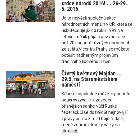
srdce národů 2016! ... 26-29.
5. 2016
Je to největší společná akce
národnostních menšin v ČR, která se
uskutečňuje již od roku 1999.Na
letošní ročník přijalo pozvání více
než 20 souborů různých národností
ze světa.V centru Prahy se můžete
potěšit nádherným projevům
tradičního lidového umění.
Čtvrtý květnový Majdan ...
29.5. na Staroměstském
náměstí
Během odpoledne můžete podpořit
petici vyzývající k zavedení
přísnějších sankcí vůči Ruské
federaci, či se dozvědět nejnovější
zprávy přímo z míst bojů či další,
méně známé stránky války na
Ukrajině.