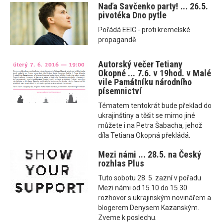
Naďa Savčenko party! ... 26.5.
pivotéka Dno pytle
Pořádá EEIC - proti kremelské
propagandě
Autorský večer Tetiany
Okopné ... 7.6. v 19hod. v Malé
vile Památníku národního
písemnictví
Tématem tentokrát bude překlad do
ukrajinštiny a těšit se mimo jiné
můžete i na Petra Šabacha, jehož
díla Tetiana Okopná překládá.
Mezi námi ... 28.5. na Český
rozhlas Plus
Tuto sobotu 28. 5. zazní v pořadu
Mezi námi od 15.10 do 15.30
rozhovor s ukrajinským novinářem a
blogerem Denysem Kazanským.
Zveme k poslechu.