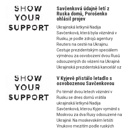
Savčenková údajně letí z
Ruska domů, Porošenko
ohlásil projev
Ukrajinská letkyně Nadija
Savčenková, která byla vězněná v
Rusku, je podle zdrojů agentury
Reuters na cestě na Ukrajinu.
Cestuje prezidentským speciálem
výměnou za osvobození dvou Rusů
odsouzených do vězení na Ukrajině.
Ukrajinská prezidentská kancelář oz
V Kyjevě přistálo letadlo s
osvobozenou Savčenkovou
Po téměř dvou letech věznění v
Rusku se dnes domů vrátila
ukrajinská letkyně Nadija
Savčenková, kterou Kyjev vyměnil s
Moskvou za dva Rusy odsouzené na
Ukrajině. Na moskevském letišti
Vnukovo mezitím podle ruských