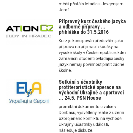
médií přistálo letadlo s Jevgenijem
Jerof
Přípravný kurz českého jazyka
a odborné přípravy ...
přihláška do 31.5.2016
Kurz je koncipován především jako
příprava na přijímací zkoušky na
vysoké školy v České republice, kde i
zahraniční studenti ovládající český
jazyk nemají povinnost platit žádné
školné.
Setkání s účastníky
protiteroristické operace na
východní Ukrajině a sportovci
... 24.5. PSN House
promítání dokumentu o válce v
Donbasu, vysvětleny reálie z území
ozbrojeného konfliktu na východě
Ukrajiny účastníky událostí,
následuje diskuze.