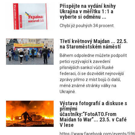
Přispějte na vydání knihy
Ukrajina v měřítku 1 : 1 a
vyberte si odměnu ...
Chybí již pouhých 34 procent.
Třetí květnový Majdan ... 22.5.
na Staroměstském náměstí
Během odpoledne můžete podpořit
petici vyzývající k zavedení
přísnějších sankcí vůči Ruské
federaci, či se dozvědět nejnovější
zprávy přímo z míst bojů či další,
méně známé stránky války na
Ukrajině.
Výstava fotografií a diskuse s
přímými
účastníky:“FotoATO.From
Maidan to War”... 23.5. v Café
V lese
https://www.facebook.com/events/5