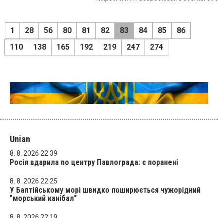
1
28
56
80
81
82
83
84
85
86
110
138
165
192
219
247
274
Unian
8. 8. 2026 22:39
Росія вдарила по центру Павлограда: є поранені
8. 8. 2026 22:25
У Балтійському морі швидко поширюється чужорідний
"морський канібал"
8. 8. 2026 22:19