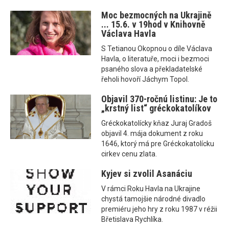
Moc bezmocných na Ukrajině
... 15.6. v 19hod v Knihovně
Václava Havla
S Tetianou Okopnou o díle Václava
Havla, o literatuře, moci i bezmoci
psaného slova a překladatelské
řeholi hovoří Jáchym Topol.
Objavil 370-ročnú listinu: Je to
„krstný list“ gréckokatolíkov
Gréckokatolícky kňaz Juraj Gradoš
objavil 4. mája dokument z roku
1646, ktorý má pre Gréckokatolícku
cirkev cenu zlata.
Kyjev si zvolil Asanáciu
V rámci Roku Havla na Ukrajine
chystá tamojšie národné divadlo
premiéru jeho hry z roku 1987 v réžii
Břetislava Rychlíka.