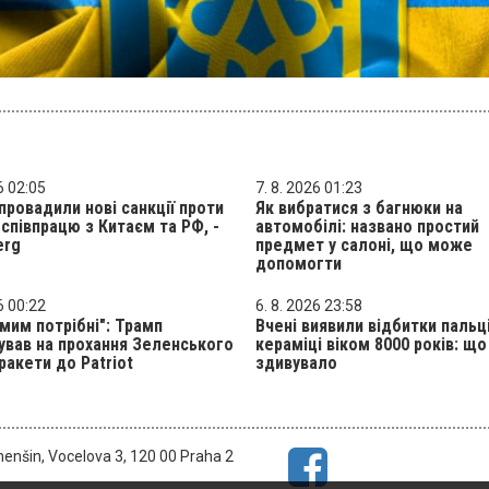
6 02:05
7. 8. 2026 01:23
ровадили нові санкції проти
Як вибратися з багнюки на
 співпрацю з Китаєм та РФ, -
автомобілі: названо простий
erg
предмет у салоні, що може
допомогти
6 00:22
6. 8. 2026 23:58
мим потрібні": Трамп
Вчені виявили відбитки пальц
ував на прохання Зеленського
кераміці віком 8000 років: що 
ракети до Patriot
здивувало
menšin, Vocelova 3, 120 00 Praha 2