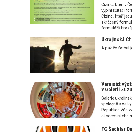
Cizinci, kteří v 
vyplní sčítací fo
Cizinci, kteří js
zkrácený formulá
formulářů hrozí 
Ukrajinská Ch
A pak že fotbal je
Vernisáž výst
v Galerii Zuzu
Galerie ukrajin
společně s Velvy
Republice Vás zv
akademického ma
FC Šachtar Do