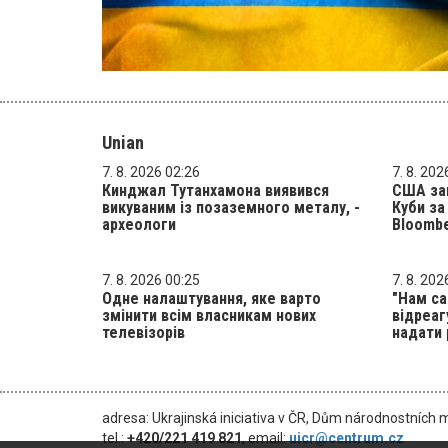
Unian
7. 8. 2026 02:26
7. 8. 202
Кинджал Тутанхамона виявився
США зап
викуваним із позаземного металу, -
Куби за
археологи
Bloomb
7. 8. 2026 00:25
7. 8. 202
Одне налаштування, яке варто
"Нам са
змінити всім власникам нових
відреаг
телевізорів
надати 
adresa: Ukrajinská iniciativa v ČR, Dům národnostních 
tel.:
+420/221 419 821
, email:
uicr@centrum.cz