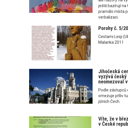
ještě bazírují na
pramálo místa pr
verbalizaci.
Porohy č. 5/20
Cestami Lesji (U
Malanka 2011
Jihočeská cen
vyzývá český 
neomezoval v
Podle zástupců 
omezuje příliv t
jižních Čech.
Víte, že v bře
v České repub