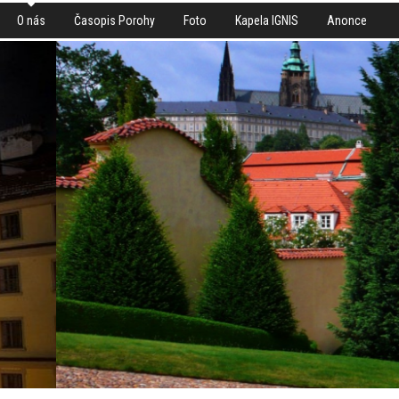
O nás
Časopis Porohy
Foto
Kapela IGNIS
Anonce