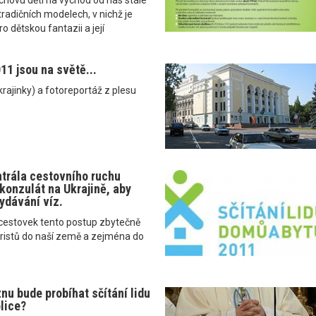
 tradičních modelech, v nichž je
o dětskou fantazii a její
11 jsou na světě...
krajinky) a fotoreportáž z plesu
trála cestovního ruchu
konzulát na Ukrajině, aby
ydávání víz.
cestovek tento postup zbytečně
uristů do naší země a zejména do
znu bude probíhat sčítání lidu
lice?