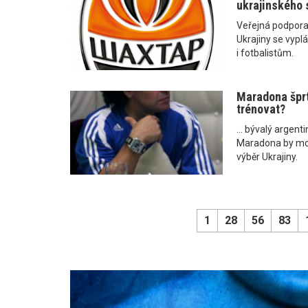
ukrajinského 
Veřejná podpor
Ukrajiny se vypl
i fotbalistům.
Maradona šprt
trénovat?
... bývalý argent
Maradona by moh
výběr Ukrajiny.
1
28
56
83