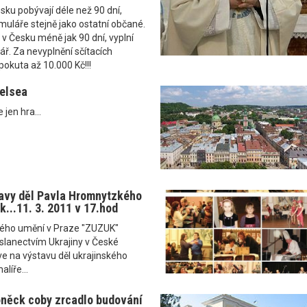
Česku pobývají déle než 90 dní,
rmuláře stejně jako ostatní občané.
ou v Česku méně jak 90 dní, vyplní
ř. Za nevyplnění sčítacích
pokuta až 10.000 Kč!!!
elsea
 jen hra...
avy děl Pavla Hromnytzkého
k...11. 3. 2011 v 17.hod
ského umění v Praze "ZUZUK"
slanectvím Ukrajiny v České
e na výstavu děl ukrajinského
líře...
něck coby zrcadlo budování