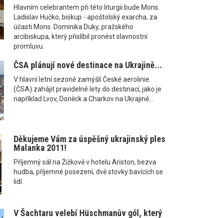
Hlavním celebrantem při této liturgii bude Mons.
Ladislav Hučko, biskup - apoštolský exarcha, za
účasti Mons. Dominika Duky, pražského
arcibiskupa, který přislíbil pronést slavnostní
promluvu.
ČSA plánují nové destinace na Ukrajině...
V hlavní letní sezoně zamýšlí České aerolinie
(ČSA) zahájit pravidelné lety do destinací, jako je
například Lvov, Doněck a Charkov na Ukrajině...
Děkujeme Vám za úspěšný ukrajinský ples
Malanka 2011!
Příjemný sál na Žižkově v hotelu Ariston, bezva
hudba, příjemné posezení, dvě stovky bavících se
lidí.
V Šachtaru velebí Hüschmanův gól, který