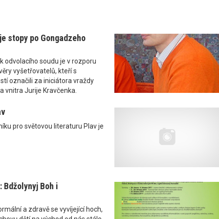
je stopy po Gongadzeho
k odvolacího soudu je v rozporu
ěry vyšetřovatelů, kteří s
tí označili za iniciátora vraždy
a vnitra Jurije Kravčenka.
av
níku pro světovou literaturu Plav je
 Bdžolynyj Boh i
rmální a zdravě se vyvíjející hoch,
chovu dětí na východ od nás stále