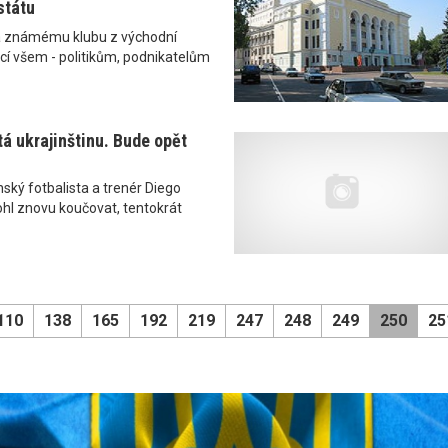
státu
a známému klubu z východní
ácí všem - politikům, podnikatelům
á ukrajinštinu. Bude opět
inský fotbalista a trenér Diego
l znovu koučovat, tentokrát
110
138
165
192
219
247
248
249
250
25