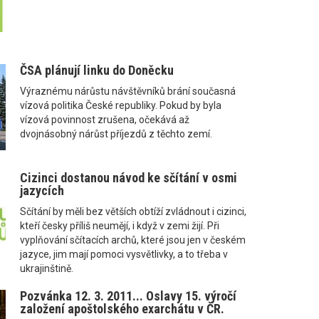
ČSA plánují linku do Doněcku
Výraznému nárůstu návštěvníků brání současná
vízová politika České republiky. Pokud by byla
vízová povinnost zrušena, očekává až
dvojnásobný nárůst příjezdů z těchto zemí.
Cizinci dostanou návod ke sčítání v osmi
jazycích
Sčítání by měli bez větších obtíží zvládnout i cizinci,
kteří česky příliš neumějí, i když v zemi žijí. Při
vyplňování sčítacích archů, které jsou jen v českém
jazyce, jim mají pomoci vysvětlivky, a to třeba v
ukrajinštině.
Pozvánka 12. 3. 2011... Oslavy 15. výročí
založení apoštolského exarchátu v ČR.