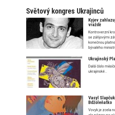
Světový kongres Ukrajinců
Kyjev zahlazu
vraždě
Kontroverzní kro
se zářijovými záv
konečnou platnos
bývalého ministr
Ukrajinský Pl
Další číslo měsíč
ukrajinské...
Vasyl Slapčuk:
Bdžoleňatko
Vovyk je zcela no
ale názory na vý