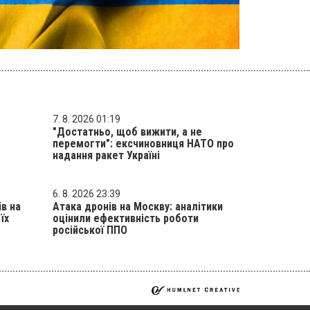
7. 8. 2026 01:19
"Достатньо, щоб вижити, а не
перемогти": ексчиновниця НАТО про
надання ракет Україні
6. 8. 2026 23:39
ів на
Атака дронів на Москву: аналітики
їх
оцінили ефективність роботи
російської ППО