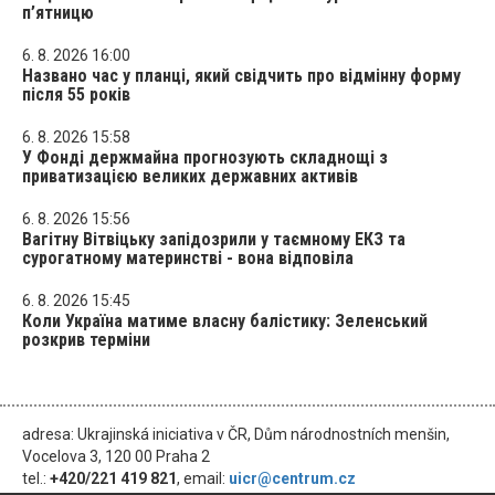
п’ятницю
6. 8. 2026 16:00
Названо час у планці, який свідчить про відмінну форму
після 55 років
6. 8. 2026 15:58
У Фонді держмайна прогнозують складнощі з
приватизацією великих державних активів
6. 8. 2026 15:56
Вагітну Вітвіцьку запідозрили у таємному ЕКЗ та
сурогатному материнстві - вона відповіла
6. 8. 2026 15:45
Коли Україна матиме власну балістику: Зеленський
розкрив терміни
adresa: Ukrajinská iniciativa v ČR, Dům národnostních menšin,
Vocelova 3, 120 00 Praha 2
tel.:
+420/221 419 821
, email:
uicr@centrum.cz