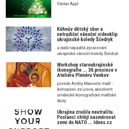
Václav Appl
Kühnův dětský sbor a
netradiční vánoční videoklip
ukrajinské koledy Ščedryk
a další nápaditá zpracování
ukrajinské vánoční koledy Ščedryk
Workshop staroukrajinské
ikonografie ... 30.prosince v
Ateliéru Plenéru Venkov
povede Andriy Maiovets malíř -
ikonopisec ze Lvova, absolvent
umělecké ikonografické malířské
školy
Ukrajina zrušila neutralitu.
Poslanci chtějí nasměrovat
zemi do NATO ... Idnes.cz