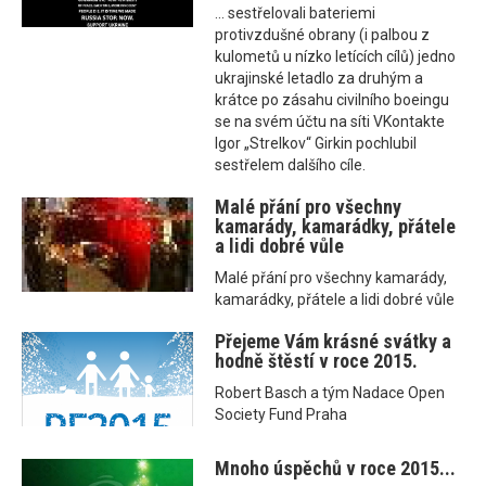
... sestřelovali bateriemi
protivzdušné obrany (i palbou z
kulometů u nízko letících cílů) jedno
ukrajinské letadlo za druhým a
krátce po zásahu civilního boeingu
se na svém účtu na síti VKontakte
Igor „Strelkov“ Girkin pochlubil
sestřelem dalšího cíle.
Malé přání pro všechny
kamarády, kamarádky, přátele
a lidi dobré vůle
Malé přání pro všechny kamarády,
kamarádky, přátele a lidi dobré vůle
Přejeme Vám krásné svátky a
hodně štěstí v roce 2015.
Robert Basch a tým Nadace Open
Society Fund Praha
Mnoho úspěchů v roce 2015...