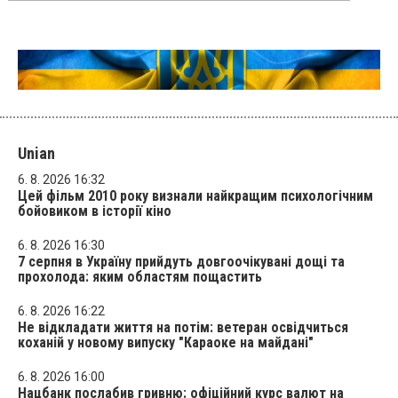
Unian
6. 8. 2026 16:32
Цей фільм 2010 року визнали найкращим психологічним
бойовиком в історії кіно
6. 8. 2026 16:30
7 серпня в Україну прийдуть довгоочікувані дощі та
прохолода: яким областям пощастить
6. 8. 2026 16:22
Не відкладати життя на потім: ветеран освідчиться
коханій у новому випуску "Караоке на майдані"
6. 8. 2026 16:00
Нацбанк послабив гривню: офіційний курс валют на