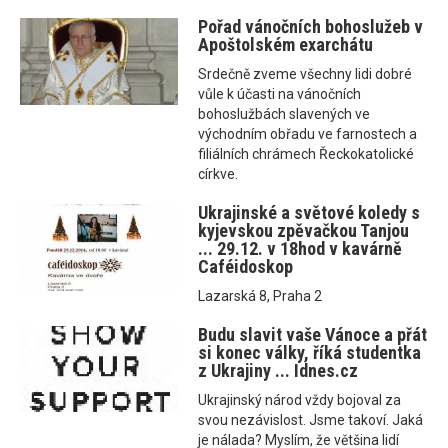
Pořad vánočních bohoslužeb v
Apoštolském exarchátu
Srdečně zveme všechny lidi dobré
vůle k účasti na vánočních
bohoslužbách slavených ve
východním obřadu ve farnostech a
filiálních chrámech Řeckokatolické
církve.
Ukrajinské a světové koledy s
kyjevskou zpěvačkou Tanjou
... 29.12. v 18hod v kavárně
Caféidoskop
Lazarská 8, Praha 2
Budu slavit vaše Vánoce a přát
si konec války, říká studentka
z Ukrajiny ... Idnes.cz
Ukrajinský národ vždy bojoval za
svou nezávislost. Jsme takoví. Jaká
je nálada? Myslím, že většina lidí