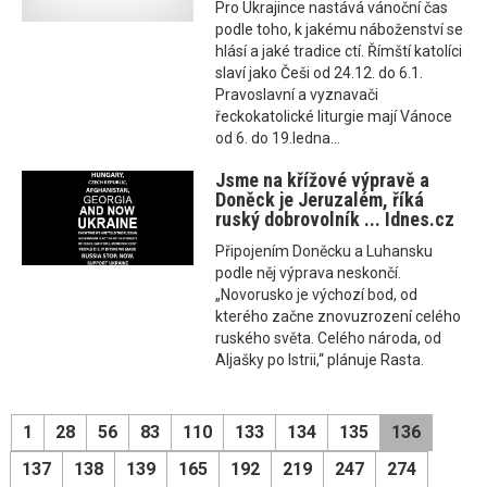
Pro Ukrajince nastává vánoční čas
podle toho, k jakému náboženství se
hlásí a jaké tradice ctí. Římští katolíci
slaví jako Češi od 24.12. do 6.1.
Pravoslavní a vyznavači
řeckokatolické liturgie mají Vánoce
od 6. do 19.ledna...
Jsme na křížové výpravě a
Doněck je Jeruzalém, říká
ruský dobrovolník ... Idnes.cz
Připojením Doněcku a Luhansku
podle něj výprava neskončí.
„Novorusko je výchozí bod, od
kterého začne znovuzrození celého
ruského světa. Celého národa, od
Aljašky po Istrii,“ plánuje Rasta.
1
28
56
83
110
133
134
135
136
137
138
139
165
192
219
247
274