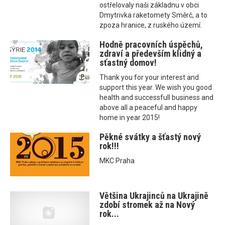
ostřelovaly naši základnu v obci
Dmytrivka raketomety Směrč, a to
zpoza hranice, z ruského území.
Hodně pracovních úspěchů,
zdraví a především klidný a
sťastný domov!
Thank you for your interest and
support this year. We wish you good
health and successfull business and
above all a peaceful and happy
home in year 2015!
Pěkné svátky a šťastý nový
rok!!!
MKC Praha
Většina Ukrajinců na Ukrajině
zdobí stromek až na Nový
rok...