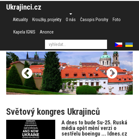
Ukrajinci.cz
Aktuality
Kroužky, projekty
O nás
Časopis Porohy
Foto
Kapela IGNIS
Anonce
Světový kongres Ukrajinců
A dnes to bude Su-25. Ruská
média opět mění verzi o
sestřelu boeingu ... Idnes.cz