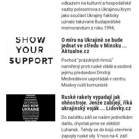
odkazem na kulturní a hospodářské
vazby poloostrova s Ukrajinou.Krym
jako součást Ukrajiny fakticky
uznalo takzvané Budapešťské
memorandum z roku 1994,
O míru na Ukrajině se bude
jednat ve středu v Minsku ...
Aktualne.cz
Pochod "prázdných hrnců"
namířený proti ruské vládě a osobně
jejímu předsedovi Dmitriji
Medveděvovi uspořádali v centru
Moskvy ruští komunisté.
Ruské rakety vypadají jak
ohňostroje. Jenže zabíjejí, říká
ukrajinský voják ... Lidovky.cz
Do začátku září se našim jednotkám
dařilo, chystali jsme se obklíčit
Luhansk...Tehdy se do bojů otevřeně
zapojily ruské síly. V noci na 4. září