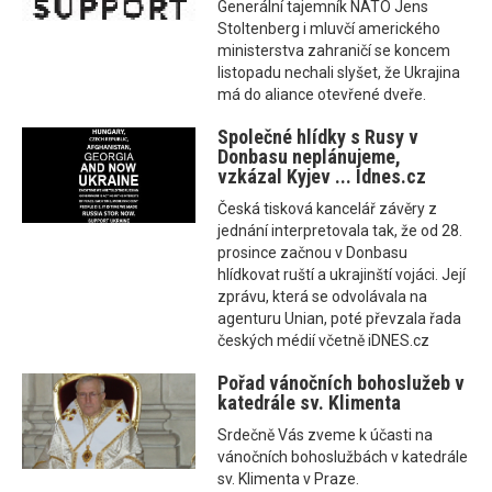
Generální tajemník NATO Jens
Stoltenberg i mluvčí amerického
ministerstva zahraničí se koncem
listopadu nechali slyšet, že Ukrajina
má do aliance otevřené dveře.
Společné hlídky s Rusy v
Donbasu neplánujeme,
vzkázal Kyjev ... Idnes.cz
Česká tisková kancelář závěry z
jednání interpretovala tak, že od 28.
prosince začnou v Donbasu
hlídkovat ruští a ukrajinští vojáci. Její
zprávu, která se odvolávala na
agenturu Unian, poté převzala řada
českých médií včetně iDNES.cz
Pořad vánočních bohoslužeb v
katedrále sv. Klimenta
Srdečně Vás zveme k účasti na
vánočních bohoslužbách v katedrále
sv. Klimenta v Praze.