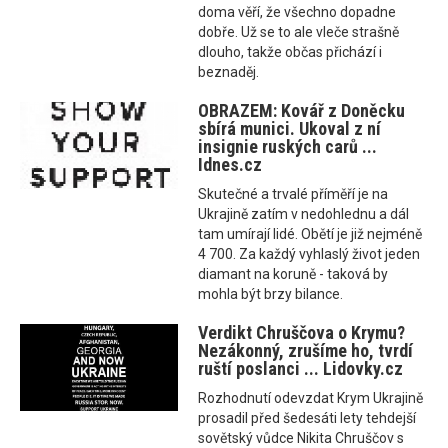
doma věří, že všechno dopadne
dobře. Už se to ale vleče strašně
dlouho, takže občas přichází i
beznaděj.
OBRAZEM: Kovář z Doněcku
sbírá munici. Ukoval z ní
insignie ruských carů ...
Idnes.cz
Skutečné a trvalé příměří je na
Ukrajině zatím v nedohlednu a dál
tam umírají lidé. Obětí je již nejméně
4 700. Za každý vyhlaslý život jeden
diamant na koruně - taková by
mohla být brzy bilance.
Verdikt Chruščova o Krymu?
Nezákonný, zrušíme ho, tvrdí
ruští poslanci ... Lidovky.cz
Rozhodnutí odevzdat Krym Ukrajině
prosadil před šedesáti lety tehdejší
sovětský vůdce Nikita Chruščov s