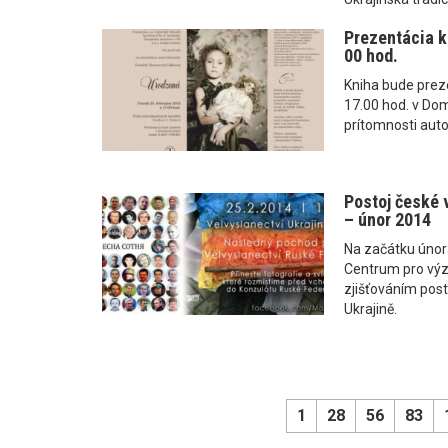
Prezentácia kn
00 hod.
Kniha bude preze
17.00 hod. v Do
prítomnosti auto
Postoj české v
– únor 2014
Na začátku únor
Centrum pro výz
zjišťováním post
Ukrajině.
1
28
56
83