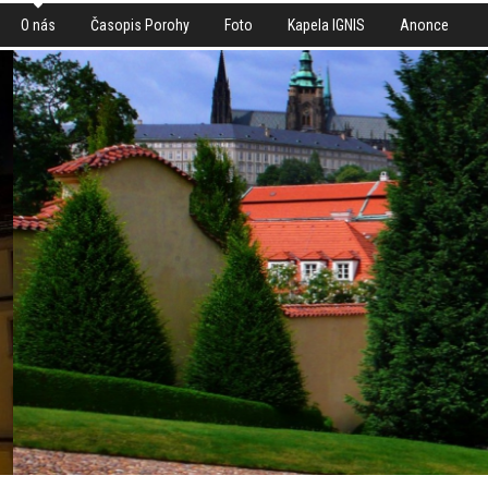
O nás
Časopis Porohy
Foto
Kapela IGNIS
Anonce