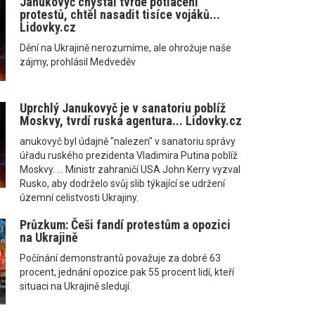
Janukovyč chystal tvrdé potlačení
protestů, chtěl nasadit tisíce vojáků...
Lidovky.cz
Dění na Ukrajině nerozumíme, ale ohrožuje naše
zájmy, prohlásil Medveděv
Uprchlý Janukovyč je v sanatoriu poblíž
Moskvy, tvrdí ruská agentura... Lidovky.cz
anukovyč byl údajně "nalezen" v sanatoriu správy
úřadu ruského prezidenta Vladimira Putina poblíž
Moskvy. ... Ministr zahraničí USA John Kerry vyzval
Rusko, aby dodrželo svůj slib týkající se udržení
územní celistvosti Ukrajiny.
Průzkum: Češi fandí protestům a opozici
na Ukrajině
Počínání demonstrantů považuje za dobré 63
procent, jednání opozice pak 55 procent lidí, kteří
situaci na Ukrajině sledují.