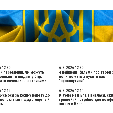
6 12:30
6. 8. 2026 12:30
и перевірили, чи можуть
4 найкращі фільми про теорії 
опомогти людям у біді:
вони можуть змусити вас
ати виявилися жахливими
"прокинутися"
6 12:15
6. 8. 2026 12:14
 Б’ємося за кожну ракету до
Klavdia Petrivna зізналася, ск
, консультації щодо ліцензій
грошей їй потрібно для комф
ть
життя в Києві