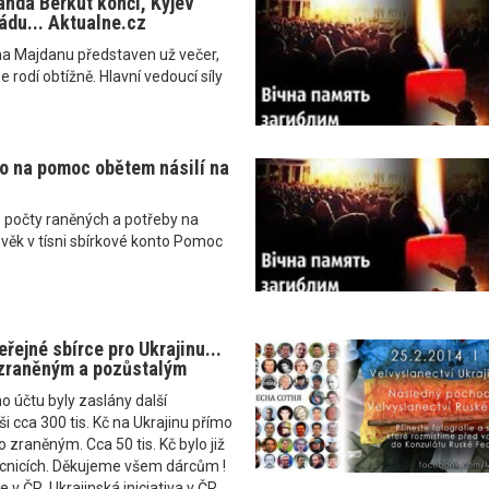
anda Berkut končí, Kyjev
ádu... Aktualne.cz
na Majdanu představen už večer,
e rodí obtížně. Hlavní vedoucí síly
o na pomoc obětem násilí na
é počty raněných a potřeby na
ověk v tísni sbírkové konto Pomoc
řejné sbírce pro Ukrajinu...
zraněným a pozůstalým
o účtu byly zaslány další
i cca 300 tis. Kč na Ukrajinu přímo
zraněným. Cca 50 tis. Kč bylo již
nicích. Děkujeme všem dárcům !
e v ČR, Ukrajinská iniciativa v ČR