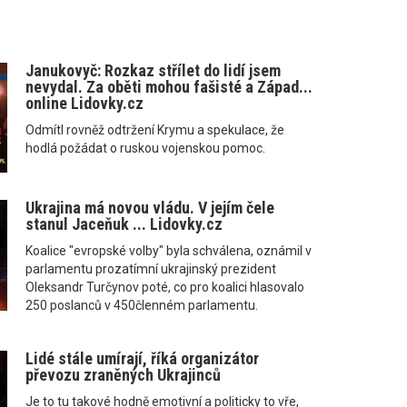
Janukovyč: Rozkaz střílet do lidí jsem
nevydal. Za oběti mohou fašisté a Západ...
online Lidovky.cz
Odmítl rovněž odtržení Krymu a spekulace, že
hodlá požádat o ruskou vojenskou pomoc.
Ukrajina má novou vládu. V jejím čele
stanul Jaceňuk ... Lidovky.cz
Koalice "evropské volby" byla schválena, oznámil v
parlamentu prozatímní ukrajinský prezident
Oleksandr Turčynov poté, co pro koalici hlasovalo
250 poslanců v 450členném parlamentu.
Lidé stále umírají, říká organizátor
převozu zraněných Ukrajinců
Je to tu takové hodně emotivní a politicky to vře,