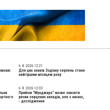
6. 8. 2026 12:21
змови:
Для цих знаків Зодіаку серпень стане
найгіршим місяцем року
6. 8. 2026 12:03
ільки
Прийом "Мунджаро" може знизити
ортного
ризик серцевих нападів, але є нюанс,
- дослідження