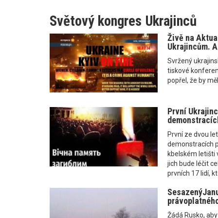
Světový kongres Ukrajinců
Živě na Aktua
Ukrajincům. A
Svržený ukrajins
tiskové konfere
popřel, že by mě
První Ukrajinc
demonstracích
První ze dvou le
demonstracích př
kbelském letišti
jich bude léčit c
prvních 17 lidí, k
SesazenýJanu
právoplatného
Žádá Rusko, aby 