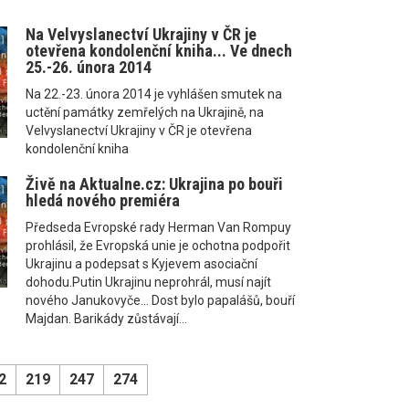
Na Velvyslanectví Ukrajiny v ČR je
otevřena kondolenční kniha... Ve dnech
25.-26. února 2014
Na 22.-23. února 2014 je vyhlášen smutek na
uctění památky zemřelých na Ukrajině, na
Velvyslanectví Ukrajiny v ČR je otevřena
kondolenční kniha
Živě na Aktualne.cz: Ukrajina po bouři
hledá nového premiéra
Předseda Evropské rady Herman Van Rompuy
prohlásil, že Evropská unie je ochotna podpořit
Ukrajinu a podepsat s Kyjevem asociační
dohodu.Putin Ukrajinu neprohrál, musí najít
nového Janukovyče... Dost bylo papalášů, bouří
Majdan. Barikády zůstávají...
2
219
247
274