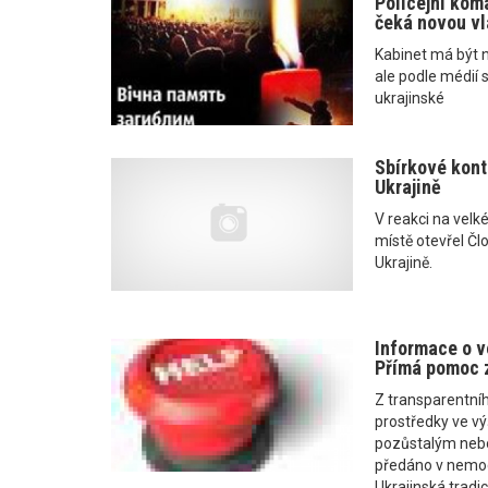
Policejní kom
čeká novou vl
Kabinet má být 
ale podle médií s
ukrajinské
Sbírkové kont
Ukrajině
V reakci na velk
místě otevřel Čl
Ukrajině.
Informace o ve
Přímá pomoc 
Z transparentníh
prostředky ve výš
pozůstalým nebo 
předáno v nemoc
Ukrajinská tradic