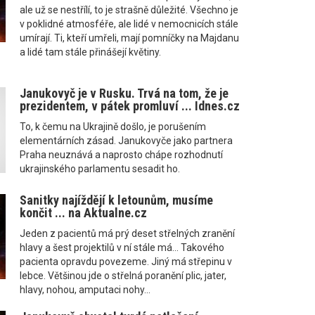
ale už se nestřílí, to je strašně důležité. Všechno je
v poklidné atmosféře, ale lidé v nemocnicích stále
umírají. Ti, kteří umřeli, mají pomníčky na Majdanu
a lidé tam stále přinášejí květiny.
Janukovyč je v Rusku. Trvá na tom, že je
prezidentem, v pátek promluví ... Idnes.cz
To, k čemu na Ukrajině došlo, je porušením
elementárních zásad. Janukovyče jako partnera
Praha neuznává a naprosto chápe rozhodnutí
ukrajinského parlamentu sesadit ho.
Sanitky najíždějí k letounům, musíme
končit ... na Aktualne.cz
Jeden z pacientů má prý deset střelných zranění
hlavy a šest projektilů v ní stále má... Takového
pacienta opravdu povezeme. Jiný má střepinu v
lebce. Většinou jde o střelná poranění plic, jater,
hlavy, nohou, amputaci nohy...