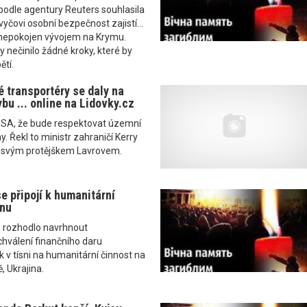
podle agentury Reuters souhlasila
yčovi osobní bezpečnost zajistí...
nepokojen vývojem na Krymu.
y nečinilo žádné kroky, které by
ětí.
 transportéry se daly na
bu ... online na Lidovky.cz
 USA, že bude respektovat územní
ny. Řekl to ministr zahraničí Kerry
 svým protějškem Lavrovem.
e připojí k humanitární
nu
 rozhodlo navrhnout
chválení finančního daru
k v tísni na humanitární činnost na
, Ukrajina.