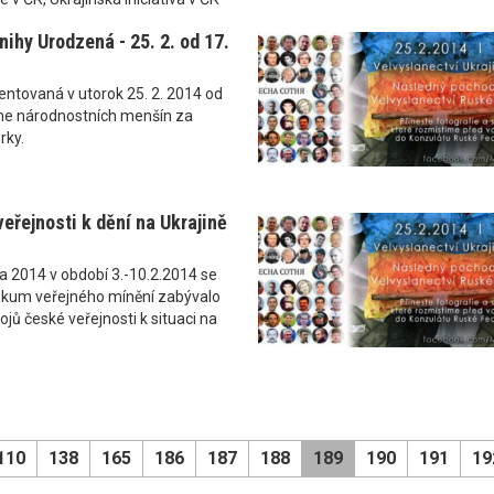
ihy Urodzená - 25. 2. od 17.
ntovaná v utorok 25. 2. 2014 od
me národnostních menšín za
rky.
eřejnosti k dění na Ukrajině
a 2014 v období 3.-10.2.2014 se
kum veřejného mínění zabývalo
ojů české veřejnosti k situaci na
110
138
165
186
187
188
189
190
191
19