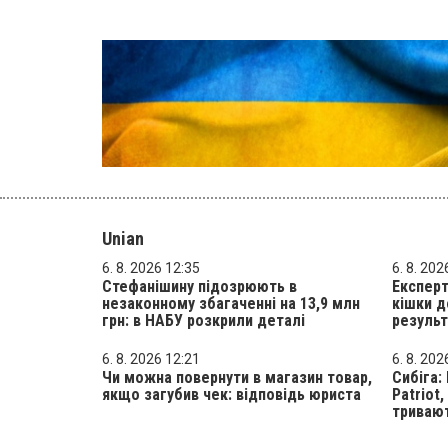
Unian
6. 8. 2026 12:35
6. 8. 202
Стефанішину підозрюють в
Експерт
незаконному збагаченні на 13,9 млн
кішки д
грн: в НАБУ розкрили деталі
результ
6. 8. 2026 12:21
6. 8. 202
Чи можна повернути в магазин товар,
Сибіга:
якщо загубив чек: відповідь юриста
Patriot
триваю