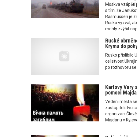
Moskva vzápětí 
s tím, že Janukov
Rasmussen je z
Rusko vyzval, ab
mohly zvýšit nap
Ruské obrněné
Krymu do pohy
Rusko přislíbilo
celistvost Ukraji
po rozhovoru se
Karlovy Vary s
pomoci Majda
Vedení města se
zastupitelstvu s
organizaci Člově
Majdanu v Kyjevě