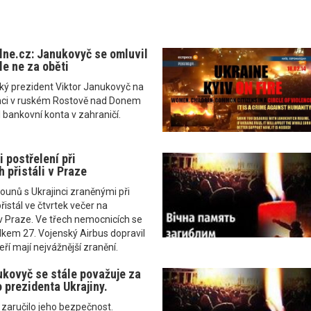
lne.cz: Janukovyč se omluvil
le ne za oběti
ký prezident Viktor Janukovyč na
nci v ruském Rostově nad Donem
l bankovní konta v zahraničí.
i postřelení při
 přistáli v Praze
tounů s Ukrajinci zraněnými při
istál ve čtvrtek večer na
 v Praze. Ve třech nemocnicích se
elkem 27. Vojenský Airbus dopravil
teří mají nejvážnější zranění.
kovyč se stále považuje za
 prezidenta Ukrajiny.
zaručilo jeho bezpečnost.