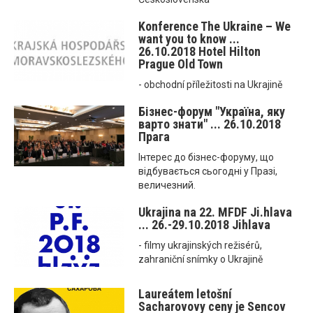
Konference The Ukraine – We
want you to know ...
26.10.2018 Hotel Hilton
Prague Old Town
- obchodní příležitosti na Ukrajině
Бізнес-форум "Україна, яку
варто знати" ... 26.10.2018
Прага
Інтерес до бізнес-форуму, що
відбувається сьогодні у Празі,
величезний.
Ukrajina na 22. MFDF Ji.hlava
... 26.-29.10.2018 Jihlava
- filmy ukrajinských režisérů,
zahraniční snímky o Ukrajině
Laureátem letošní
Sacharovovy ceny je Sencov