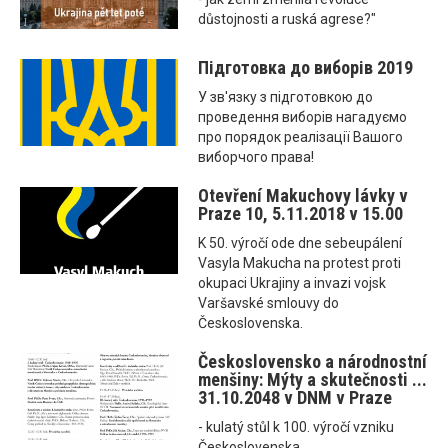
důstojnosti a ruská agrese?"
Підготовка до виборів 2019
У зв'язку з підготовкою до
проведення виборів нагадуємо
про порядок реалізації Вашого
виборчого права!
Otevření Makuchovy lávky v
Praze 10, 5.11.2018 v 15.00
K 50. výročí ode dne sebeupálení
Vasyla Makucha na protest proti
okupaci Ukrajiny a invazi vojsk
Varšavské smlouvy do
Československa.
Československo a národnostní
menšiny: Mýty a skutečnosti ...
31.10.2048 v DNM v Praze
- kulatý stůl k 100. výročí vzniku
Československa