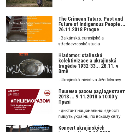
The Crimean Tatars. Past and
Future of Indigenous People ...
26.11.2018 Prague
- Balkánská, eurasijská a
středoevropská studia
Hladomor: stalinská
kolektivizace a ukrajinská
tragédie 1932-33... 28.11. v
Brně
- Ukrajinská iniciativa Jižní Moravy
Пишемо разом радіодиктант
2018 ... 9.11.2018 o 10:00 у
Празі
- диктант національної єдності
пишуть українці по всьому світу
Koncert ukrajinských