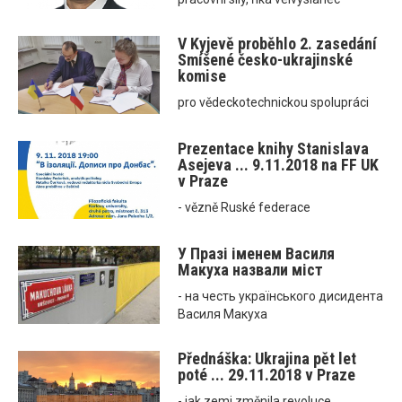
V Kyjevě proběhlo 2. zasedání
Smíšené česko-ukrajinské
komise
pro vědeckotechnickou spolupráci
Prezentace knihy Stanislava
Asejeva ... 9.11.2018 na FF UK
v Praze
- vězně Ruské federace
У Празі іменем Василя
Макуха назвали міст
- на честь українського дисидента
Василя Макуха
Přednáška: Ukrajina pět let
poté ... 29.11.2018 v Praze
- jak zemi změnila revoluce