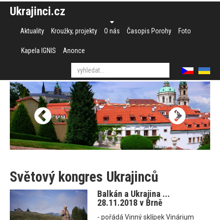
Ukrajinci.cz
Aktuality
Kroužky, projekty
O nás
Časopis Porohy
Foto
Kapela IGNIS
Anonce
Světový kongres Ukrajinců
Balkán a Ukrajina ...
28.11.2018 v Brně
- pořádá Vinný sklípek Vinárium