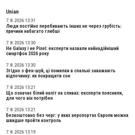
Unian
7. 8. 2026 13:31
Люди постійно перебивають інших не через грубість:
причини набагато глибші
7. 8. 2026 13:30
Не Galaxy і не Pixel: експерти назвали найнадійніший
смартфон 2026 року
7. 8. 2026 13:30
Згідно з фен-шуй, ці помилки в спальні заважають
відпочинку: як покращити сон
7. 8. 2026 13:21
Що означає білий наліт на сливах: експерти пояснили,
для чого він потрібен
7. 8. 2026 13:21
Безкоштовно без черг: у яких аеропортах Європи можна
швидше пройти контроль
7. 8. 2026 13:19