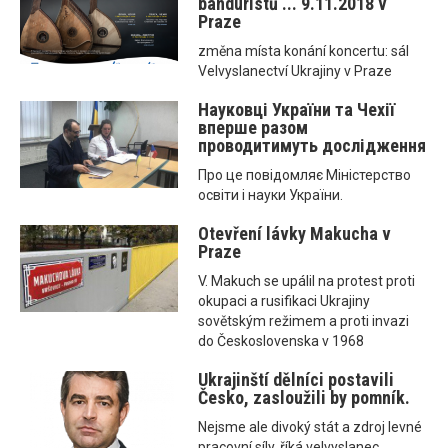
banduristů ... 9.11.2018 v
Praze
změna místa konání koncertu: sál
Velvyslanectví Ukrajiny v Praze
Науковці України та Чехії
вперше разом
проводитимуть дослідження
Про це повідомляє Міністерство
освіти і науки України.
Otevření lávky Makucha v
Praze
V. Makuch se upálil na protest proti
okupaci a rusifikaci Ukrajiny
sovětským režimem a proti invazi
do Československa v 1968
Ukrajinští dělníci postavili
Česko, zasloužili by pomník.
Nejsme ale divoký stát a zdroj levné
pracovní síly, říká velvyslanec