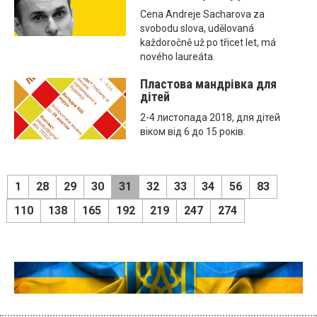
Cena Andreje Sacharova za
svobodu slova, udělovaná
každoročně už po třicet let, má
nového laureáta.
Пластова мандрівка для
дітей
2-4 листопада 2018, для дітей
віком від 6 до 15 років.
1
28
29
30
31
32
33
34
56
83
110
138
165
192
219
247
274