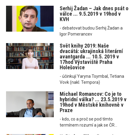
Serhij Žadan – Jak dnes psát o
válce ... 9.5.2019 v 19hod v
KVH
- debatovat budou Serhij Žadan a
Igor Pomerancev
Svět knihy 2019: Naše
dvacátá: ukrajinská literární
avantgarda ... 10.5. 2019 v
17hod Výstaviště Praha
Holešovice
- účinkují Yaryna Tsymbal, Tetiana
Vovk (nakl. Tempora)
Michael Romancov: Co je to
hybridní válka? ... 23.5.2019 v
19hod v Městské knihovně v
Praze
- kdo, co a proč se pod tímto
termínem rozumí a jak se ČR...