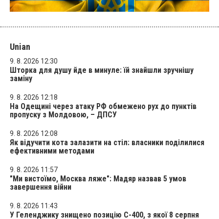
Unian
9. 8. 2026 12:30
Шторка для душу йде в минуле: їй знайшли зручнішу
заміну
9. 8. 2026 12:18
На Одещині через атаку РФ обмежено рух до пунктів
пропуску з Молдовою, – ДПСУ
9. 8. 2026 12:08
Як відучити кота залазити на стіл: власники поділилися
ефективними методами
9. 8. 2026 11:57
"Ми вистоїмо, Москва ляже": Мадяр назвав 5 умов
завершення війни
9. 8. 2026 11:43
У Геленджику знищено позицію С-400, з якої 8 серпня