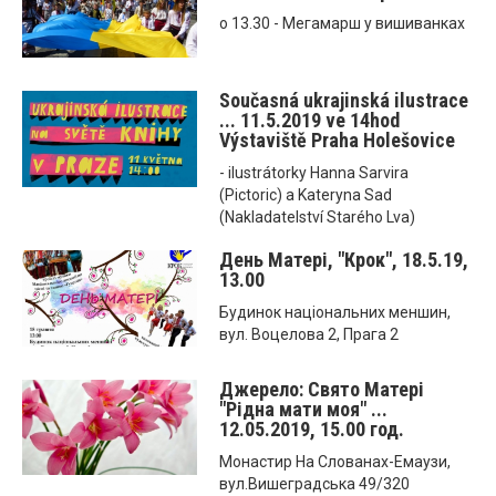
о 13.30 - Мегамарш у вишиванках
Současná ukrajinská ilustrace
... 11.5.2019 ve 14hod
Výstaviště Praha Holešovice
- ilustrátorky Hanna Sarvira
(Pictoric) a Kateryna Sad
(Nakladatelství Starého Lva)
День Матері, "Крок", 18.5.19,
13.00
Будинок національних меншин,
вул. Воцелова 2, Прага 2
Джерело: Свято Матері
"Рідна мати моя" ...
12.05.2019, 15.00 год.
Монастир На Слованах-Емаузи,
вул.Вишеградська 49/320