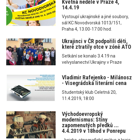
Květná neděle v Praze 4,
14.4.19
Vystoupí ukrajinské a jiné soubory,
sál KC Novodvorská 1013/151,
Praha 4, 13.00-17.00 hod.
Ukrajinci v ČR podpořili děti,
které ztratily otce v zóně ATO
Setkání se konalo 3.4.19 na
velvyslanectví Ukrajiny v Praze
Vladimir Rafejenko - Milánosz
- Visegrádská literární cena
Studentský klub Celetná 20,
11.4.2019, 18:00
Východoevropský
modernismus: Stíny
zapomenutých předků ...
4.4.2019 v 18hod v Ponrepu