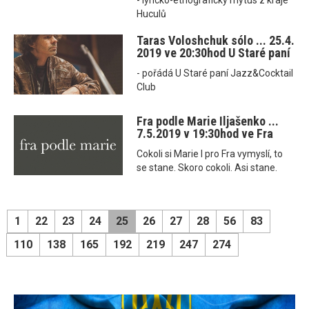
- lyricko-etnografický mýtus z kraje
Huculů
Taras Voloshchuk sólo ... 25.4.
2019 ve 20:30hod U Staré paní
- pořádá U Staré paní Jazz&Cocktail
Club
Fra podle Marie Iljašenko ...
7.5.2019 v 19:30hod ve Fra
Cokoli si Marie I pro Fra vymyslí, to
se stane. Skoro cokoli. Asi stane.
1
22
23
24
25
26
27
28
56
83
110
138
165
192
219
247
274