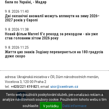
били по Україні, - Мадяр
9. 8. 2026 11:40
Дві океанічні аномалії можуть вплинути на зиму 2026–
2027 років у Європі
9. 8. 2026 11:38
Новий фільм Marvel б’є рекорд за рекордом - він уже
став головним хітом 2026 року
9. 8. 2026 11:25
Життя цих знаків Зодіаку перевернеться на 180 градусів
дуже скоро
adresa: Ukrajinská iniciativa v ČR, Dům národnostních menšin,
Vocelova 3, 120 00 Praha 2
tel.:
+420/221 419 821
, email:
uicr@centrum.cz
Tento web používá k poskytování služeb, personalizaci reklam a
analýze návštěvnosti soubory cookie. Používáním tohoto webu s tím
souhlasíte.
Další informace
V pořádku
© 2026