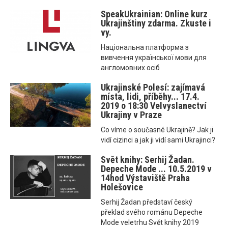
SpeakUkrainian: Online kurz
Ukrajinštiny zdarma. Zkuste i
vy.
Національна платформа з
вивчення української мови для
англомовних осіб
Ukrajinské Polesí: zajímavá
místa, lidi, příběhy... 17.4.
2019 o 18:30 Velvyslanectví
Ukrajiny v Praze
Co víme o současné Ukrajině? Jak ji
vidí cizinci a jak ji vidí sami Ukrajinci?
Svět knihy: Serhij Žadan.
Depeche Mode ... 10.5.2019 v
14hod Výstaviště Praha
Holešovice
Serhij Žadan představí český
překlad svého románu Depeche
Mode veletrhu Svět knihy 2019