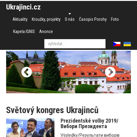
Ukrajinci.cz
Aktuality
Kroužky, projekty
O nás
Časopis Porohy
Foto
Kapela IGNIS
Anonce
Světový kongres Ukrajinců
Prezidentské volby 2019/
Вибори Президента
Výsledky/Результати виборів