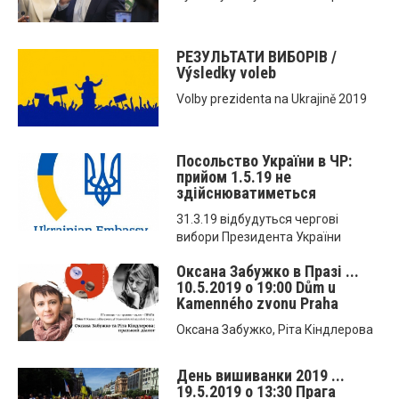
РЕЗУЛЬТАТИ ВИБОРІВ /
Výsledky voleb
Volby prezidenta na Ukrajině 2019
Посольство України в ЧР:
прийом 1.5.19 не
здійснюватиметься
31.3.19 відбудуться чергові
вибори Президента України
Оксана Забужко в Празі ...
10.5.2019 o 19:00 Dům u
Kamenného zvonu Praha
Оксана Забужко, Ріта Кіндлерова
День вишиванки 2019 ...
19.5.2019 o 13:30 Прага