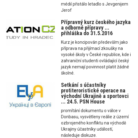
médií přistálo letadlo s Jevgenijem
Jerof
Přípravný kurz českého jazyka
a odborné přípravy ...
přihláška do 31.5.2016
Kurz je koncipován především jako
příprava na přijímací zkoušky na
vysoké školy v České republice, kde i
zahraniční studenti ovládající český
jazyk nemají povinnost platit žádné
školné.
Setkání s účastníky
protiteroristické operace na
východní Ukrajině a sportovci
... 24.5. PSN House
promítání dokumentu o válce v
Donbasu, vysvětleny reálie z území
ozbrojeného konfliktu na východě
Ukrajiny účastníky událostí,
následuje diskuze.