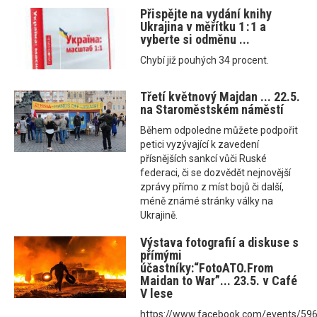
Přispějte na vydání knihy
Ukrajina v měřítku 1 : 1 a
vyberte si odměnu ...
Chybí již pouhých 34 procent.
Třetí květnový Majdan ... 22.5.
na Staroměstském náměstí
Během odpoledne můžete podpořit
petici vyzývající k zavedení
přísnějších sankcí vůči Ruské
federaci, či se dozvědět nejnovější
zprávy přímo z míst bojů či další,
méně známé stránky války na
Ukrajině.
Výstava fotografií a diskuse s
přímými
účastníky:“FotoATO.From
Maidan to War”... 23.5. v Café
V lese
https://www.facebook.com/events/5