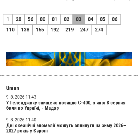
1
28
56
80
81
82
83
84
85
86
110
138
165
192
219
247
274
Unian
9. 8. 2026 11:43
У Геленджику знищено позицію С-400, з якої 8 серпня
били по Україні, - Мадяр
9. 8. 2026 11:40
Дві океанічні аномалії можуть вплинути на зиму 2026–
2027 років у Європі