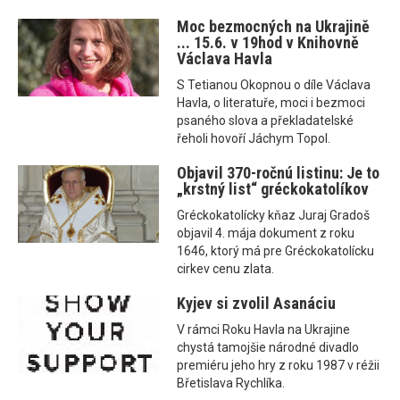
Moc bezmocných na Ukrajině
... 15.6. v 19hod v Knihovně
Václava Havla
S Tetianou Okopnou o díle Václava
Havla, o literatuře, moci i bezmoci
psaného slova a překladatelské
řeholi hovoří Jáchym Topol.
Objavil 370-ročnú listinu: Je to
„krstný list“ gréckokatolíkov
Gréckokatolícky kňaz Juraj Gradoš
objavil 4. mája dokument z roku
1646, ktorý má pre Gréckokatolícku
cirkev cenu zlata.
Kyjev si zvolil Asanáciu
V rámci Roku Havla na Ukrajine
chystá tamojšie národné divadlo
premiéru jeho hry z roku 1987 v réžii
Břetislava Rychlíka.