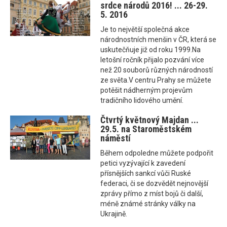
srdce národů 2016! ... 26-29.
5. 2016
Je to největší společná akce
národnostních menšin v ČR, která se
uskutečňuje již od roku 1999.Na
letošní ročník přijalo pozvání více
než 20 souborů různých národností
ze světa.V centru Prahy se můžete
potěšit nádherným projevům
tradičního lidového umění.
Čtvrtý květnový Majdan ...
29.5. na Staroměstském
náměstí
Během odpoledne můžete podpořit
petici vyzývající k zavedení
přísnějších sankcí vůči Ruské
federaci, či se dozvědět nejnovější
zprávy přímo z míst bojů či další,
méně známé stránky války na
Ukrajině.