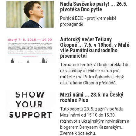
Naďa Savčenko party! ... 26.5.
pivotéka Dno pytle
Pořádá EEIC - proti kremelské
propagandě
Autorský večer Tetiany
Okopné ... 7.6. v 19hod. v Malé
vile Památníku národního
písemnictví
Tématem tentokrát bude překlad do
ukrajinštiny a těšit se mimo jiné
můžete i na Petra Šabacha, jehož
díla Tetiana Okopná překládá.
Mezi námi ... 28.5. na Český
rozhlas Plus
Tuto sobotu 28. 5. zazní v pořadu
Mezi námi od 15.10 do 15.30
rozhovor s ukrajinským novinářem a
blogerem Denysem Kazanským.
Zveme k poslechu.