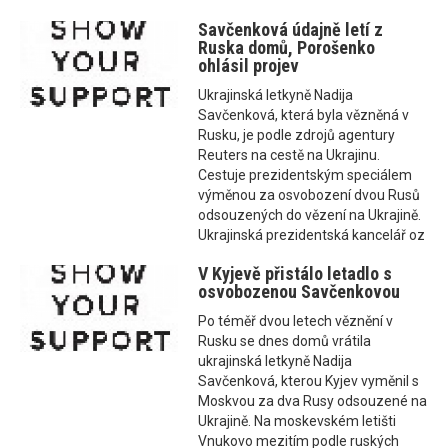
Savčenková údajně letí z
Ruska domů, Porošenko
ohlásil projev
Ukrajinská letkyně Nadija
Savčenková, která byla vězněná v
Rusku, je podle zdrojů agentury
Reuters na cestě na Ukrajinu.
Cestuje prezidentským speciálem
výměnou za osvobození dvou Rusů
odsouzených do vězení na Ukrajině.
Ukrajinská prezidentská kancelář oz
V Kyjevě přistálo letadlo s
osvobozenou Savčenkovou
Po téměř dvou letech věznění v
Rusku se dnes domů vrátila
ukrajinská letkyně Nadija
Savčenková, kterou Kyjev vyměnil s
Moskvou za dva Rusy odsouzené na
Ukrajině. Na moskevském letišti
Vnukovo mezitím podle ruských