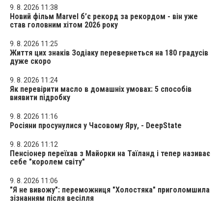
9. 8. 2026 11:38
Новий фільм Marvel б’є рекорд за рекордом - він уже
став головним хітом 2026 року
9. 8. 2026 11:25
Життя цих знаків Зодіаку перевернеться на 180 градусів
дуже скоро
9. 8. 2026 11:24
Як перевірити масло в домашніх умовах: 5 способів
виявити підробку
9. 8. 2026 11:16
Росіяни просунулися у Часовому Яру, - DeepState
9. 8. 2026 11:12
Пенсіонер переїхав з Майорки на Таїланд і тепер називає
себе "королем світу"
9. 8. 2026 11:06
"Я не вивожу": переможниця "Холостяка" приголомшила
зізнанням після весілля