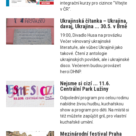
integrační kurzy pro cizince "Vítejte
v ČR".
Ukrajinská čítanka – Ukrajina,
davaj, Ukrajina ... 30.5. v Brně
19:00, Divadlo Husa na provázku
Večer věnovaný ukrajinské
literatuře, ale vůbec Ukrajině jako
takové. Čtení z antologie
ukrajinských povídek, ale i ukrajinské
disco. Večerem budou provázet
herci DHNP.
Nejsme si cizí ... 11.6.
Centrální Park Lužiny
Odpolední program pro celou rodinu
nabídne živou hudbu, kuchařskou
show a program pro děti. Na místě si
též můžete zapůjčit gril, pro vlastní
kuchařské umění.
Mezinárodní festival Praha