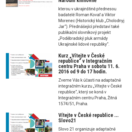
Národní knihovně
kterou v ukrajinštině přednesou
badatelé Roman Kovaľ a Viktor
Morenec (Historický klub „Cholodnyj
Jar“). Přednášející představí také
publikační slovníkový projekt
„Poděbradský pluk armády
Ukrajinské lidové republiky“.
Kurz „Vítejte v České
republice“ v Integračním
centru Praha v sobotu 11. 6.
2016 od 9 do 17 hodin.
Zveme Vás k účasti na adaptačně
integračním kurzu „Vítejte v České
republice“, který se koná v
Integračním centru Praha, Žitná
1574/51, Praha.
Vítejte v České republice ...
Slovo21
Slovo 21 organizuje adaptačně