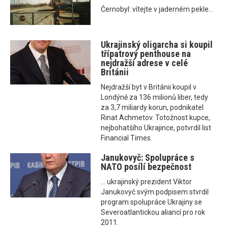
Černobyl: vítejte v jaderném pekle...
Ukrajinský oligarcha si koupil
třípatrový penthouse na
nejdražší adrese v celé
Británii
Nejdražší byt v Británii koupil v
Londýně za 136 milionů liber, tedy
za 3,7 miliardy korun, podnikatel
Rinat Achmetov. Totožnost kupce,
nejbohatšího Ukrajince, potvrdil list
Financial Times.
Janukovyč: Spolupráce s
NATO posílí bezpečnost
... ukrajinský prezident Viktor
Janukovyč svým podpisem stvrdil
program spolupráce Ukrajiny se
Severoatlantickou aliancí pro rok
2011.