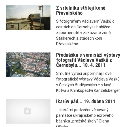
Z vrtulníku střílejí koně
Převalského
S fotografem Václavem Vašků o
cestách do Černobylu, babičce
zapomenuté v zakázané zóně,
Stalkerech a stádech koní
Převalského
Přednáška s vernisáží výstavy
fotografií Václava Vašků z
Černobylu... 18. 4. 2011
Smutné výročí připomínají i dvě
fotografické výstavy Václava Vašků
v Českých Budějovicích – v kině
Kotva a Knihkupectví Kanzelsberger.
Ikarův pád... 19. dubna 2011
... literární podvečer věnovaný
památce ukrajinského exilového
básníka „pražské školy" Oleha
Olžyče