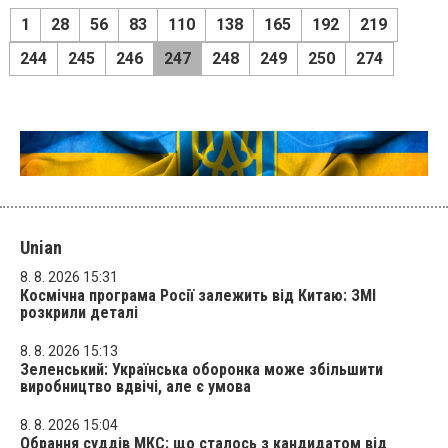
1
28
56
83
110
138
165
192
219
244
245
246
247
248
249
250
274
Unian
8. 8. 2026 15:31
Космічна програма Росії залежить від Китаю: ЗМІ
розкрили деталі
8. 8. 2026 15:13
Зеленський: Українська оборонка може збільшити
виробництво вдвічі, але є умова
8. 8. 2026 15:04
Обрання суддів МКС: що сталось з кандидатом від