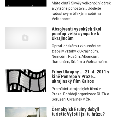
Máte chuť? Skvělý velikonoční dárek
a výtečné pohoštění... Udělejte
radost svým blízkým i sobě na
Velikonoce!
Absolventi vysokých škol
pociťují větší sympatie k
Ukrajincům
Oproti loňskému zkoumání se
zlepšily vztahy k Ukrajincům,
Němcům, Rusům, Albáncům,
Rumunům, Srbům a Vietnamcům.
Filmy Ukrajiny ... 21. 4. 2011 v
kině Ponrepo v Praze...
ukrajinský film Kairos
Promítání ukrajinských filmů v
Praze. Pořádají organizace RUTA a
Sdružení Ukrajinek v ČR.
Černobylské ruiny dobyli
turisté: Vyfotil jsi tu hrůzu?