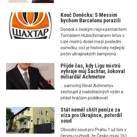
Kouč Doněcku: S Messim
bychom Barcelonu porazili
Doněck s českým reprezentantem
Tomášem Hübschmanem letos v
Lize mistrů došel mezi poslední
osmičku, což je historicky nejlepší
počin ukrajinských šampionů.
Přijde čas, kdy Ligu mistrů
vyhraje můj Šachtar, šokoval
miliardář Achmetov
... samotný Rinat Achmetov
sestoupil z nadoblačných výšin a
přišel hráčům poděkovat.
Stát neměl chtít peníze za
víza pro Ukrajince, potvrdil
soud
Obvodní soud pro Prahu 1 už loni v
červnu rozhodl, že Česko musí 161