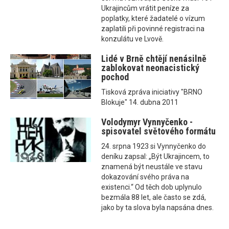
Ukrajincům vrátit peníze za
poplatky, které žadatelé o vízum
zaplatili při povinné registraci na
konzulátu ve Lvově.
Lidé v Brně chtějí nenásilně
zablokovat neonacistický
pochod
Tisková zpráva iniciativy "BRNO
Blokuje" 14. dubna 2011
Volodymyr Vynnyčenko -
spisovatel světového formátu
24. srpna 1923 si Vynnyčenko do
deníku zapsal: „Být Ukrajincem, to
znamená být neustále ve stavu
dokazování svého práva na
existenci.“ Od těch dob uplynulo
bezmála 88 let, ale často se zdá,
jako by ta slova byla napsána dnes.