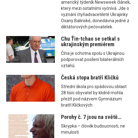
americký týdeník Newsweek článek,
který mezi ostatními vyčnívá. Jde o
vyznání čtyřiadvacetileté Ukrajinky
Oxany Balinské, donedávna jedné z
diktátorových pečovatelek.
Chu Ťin-tchao se setkal s
ukrajinským premiérem
Čína je ochotna spolu s Ukrajinou
podporovat posílení bilaterálních
vztahů.
Česká stopa bratří Kličků
Střední škola pro spádovou oblast
28 tisíc obyvatel by klidně mohla
přežít pod názvem Gymnázium
bratří Kličkových.
Porohy č. 7 jsou na světě…
Skrypka – člověk budoucnosti, ne
minulosti