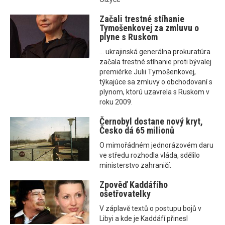
Začali trestné stíhanie
Tymošenkovej za zmluvu o
plyne s Ruskom
... ukrajinská generálna prokuratúra
začala trestné stíhanie proti bývalej
premiérke Julii Tymošenkovej,
týkajúce sa zmluvy o obchodovaní s
plynom, ktorú uzavrela s Ruskom v
roku 2009.
Černobyl dostane nový kryt,
Česko dá 65 milionů
O mimořádném jednorázovém daru
ve středu rozhodla vláda, sdělilo
ministerstvo zahraničí.
Zpověď Kaddáfího
ošetřovatelky
V záplavě textů o postupu bojů v
Libyi a kde je Kaddáfí přinesl