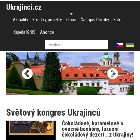
Ukrajinci.cz
Aktuality
Kroužky, projekty
O nás
Časopis Porohy
Foto
Kapela IGNIS
Anonce
Světový kongres Ukrajinců
Čokoládové, karamelové a
ovocné bonbóny, luxusní
čokoládový dezert...z Ukrajiny!